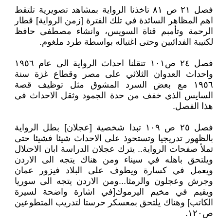
فصل ٢١ ص ٨١ تاخذنا الرواية بمشاهد تصويرية تلتقط
اهم المظاهر السائدة في تلك الفترة [زمن الرواية] قطار
الرحمة وتأمبم قناة السويس، وانشاء مصطفى حافظ
لكتيبة الفدائيين وحتى اغتياله بواسطة طرد ملغوم.
فصل ٢٤ ص١٠١ تنقلنا احداث الرواية الى عام ١٩٥٦
واحداث العدوان الثلاثي على مصر وقطاع غزة سنة
١٩٥٦ مع بعض السرد المشوق مثل توظيف قصة
السايس الذي خفف من حدة الجمود وثقل الاحداث في
هذا الفصل.
فصل ٢٥ ص ١٠٩ تبدا شخصية [عجلان] بطل الرواية
بالظهور تدريجيا وتستحوذ على الاحداث شيئا فشيئا حتى
تملأ صفحات الرواية.. يترك عجلان الدراسة ابان الاحتلال
ويلتحق باهله في سيناء ومن هناك يتجه الى الاردن
ويعمل في كسارة ويطوف على البلاد فيزور عمان
وجرش وعجلون والرمثا...ومن الاردن يتجه الى سوريا
ويقيم في مخيم اليرموك[في اشارة واضحة لسيرة
الكاتب] وهناك يلتحق بمعسكر حرستا لتدريب المتطوعين
ص١٢٠.