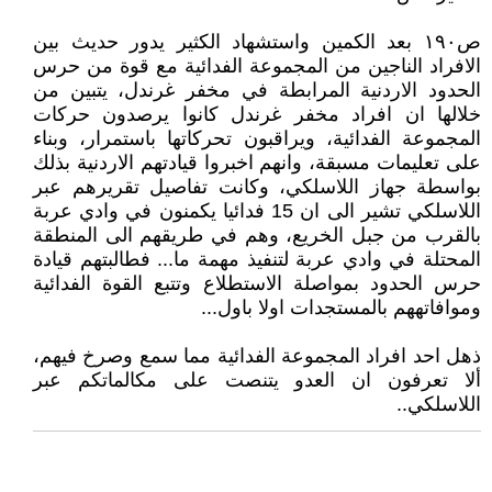
ص١٩٠ بعد الكمين واستشهاد الكثير يدور حديث بين
الافراد الناجين من المجموعة الفدائية مع قوة من حرس
الحدود الاردنية المرابطة في مخفر غرندل، يتبين من
خلالها ان افراد مخفر غرندل كانوا يرصدون حركات
المجموعة الفدائية، ويراقبون تحركاتها باستمرار، وبناء
على تعليمات مسبقة، وانهم اخبروا قيادتهم الاردنية بذلك
بواسطة جهاز اللاسلكي، وكانت تفاصيل تقريرهم عبر
اللاسلكي تشير الى ان 15 فدائيا يكمنون في وادي عربة
بالقرب من جبل الخريع، وهم في طريقهم الى المنطقة
المحتلة في وادي عربة لتنفيذ مهمة ما... فطالبتهم قيادة
حرس الحدود بمواصلة الاستطلاع وتتبع القوة الفدائية
وموافاتههم بالمستجدات اولا باول...
ذهل احد افراد المجموعة الفدائية مما سمع وصرخ فيهم،
ألا تعرفون ان العدو يتنصت على مكالماتكم عبر
اللاسلكي..