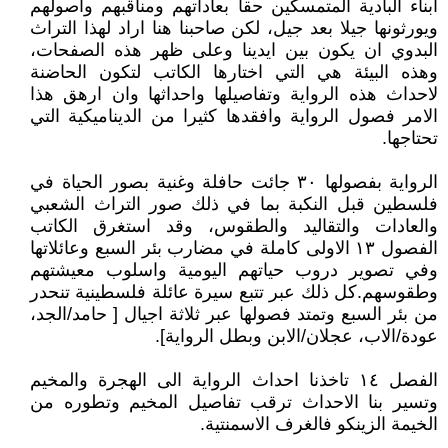
ابناء البادية المتمسكين حقا بعاداتهم ومناقبهم واصولهم
ويورثونها جيلا بعد جيل، لكن صاحبنا هنا اراد لهذا التراث
البدوي ان يكون بين ايدينا وعلى ظهر هذه الصفحات،
وهذه البيئة هي التي اختارها الكاتب لتكون الحاضنة
لاحداث هذه الرواية وتفاصيلها واحداثها وان ارهق هذا
الامر فصول الرواية وافقدها كثيرا من الديناميكية التي
تحتاجها.
الرواية بفصولها ٣٠ جائت حافلة وغنية بصور الحياة في
فلسطين قبل النكبة بما في ذلك صور التراث الشعبي
والعادات والتقاليد والطقوس، وقد استغرق الكاتب
الفصول ١٣ الاولى كاملة في مضارب بئر السبع وعائلاتها
وفي تصوير دروب حياتهم اليومية واسلوب معيشتهم
وطقوسهم.كل ذلك عبر تتبع سيرة عائلة فلسطينية تنحدر
من بئر السبع وتمتد فصولها عبر ثلاثة اجيال [ حامد/الجد،
عودة/الاب، عجلان/الابن وبطل الرواية].
الفصل ١٤ تاخذنا احداث الرواية الى الهجرة والمخيم
وتسير بنا الاحداث ترقب تفاصيل المخيم وتطوره من
الخيمة الزينكو فالغرف الاسمنتية.