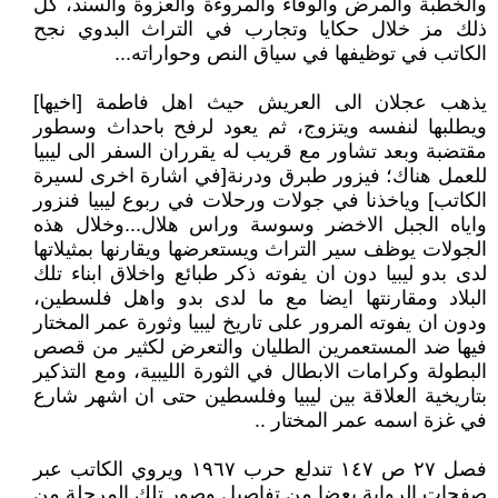
والخطبة والمرض والوفاء والمروءة والعزوة والسند، كل
ذلك مز خلال حكايا وتجارب في التراث البدوي نجح
الكاتب في توظيفها في سياق النص وحواراته...
يذهب عجلان الى العريش حيث اهل فاطمة [اخيها]
ويطلبها لنفسه ويتزوج، ثم يعود لرفح باحداث وسطور
مقتضبة وبعد تشاور مع قريب له يقرران السفر الى ليبيا
للعمل هناك؛ فيزور طبرق ودرنة[في اشارة اخرى لسيرة
الكاتب] وياخذنا في جولات ورحلات في ربوع ليبيا فنزور
واياه الجبل الاخضر وسوسة وراس هلال...وخلال هذه
الجولات يوظف سير التراث ويستعرضها ويقارنها بمثيلاتها
لدى بدو ليبيا دون ان يفوته ذكر طبائع واخلاق ابناء تلك
البلاد ومقارنتها ايضا مع ما لدى بدو واهل فلسطين،
ودون ان يفوته المرور على تاريخ ليبيا وثورة عمر المختار
فيها ضد المستعمرين الطليان والتعرض لكثير من قصص
البطولة وكرامات الابطال في الثورة الليبية، ومع التذكير
بتاريخية العلاقة بين ليبيا وفلسطين حتى ان اشهر شارع
في غزة اسمه عمر المختار ..
فصل ٢٧ ص ١٤٧ تندلع حرب ١٩٦٧ ويروي الكاتب عبر
صفحات الرواية بعضا من تفاصيل وصور تلك المرحلة من