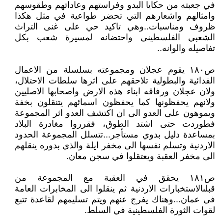
في جعبته من حكايا البدو وفراستهم وعاداتهم وطقوسهم
وامثالهم واشعارهم التي تحضر طواعية في مثل هكذا
ظروف ومناسبات..وهي تاكيد حي على غنى التراث
الشعبي الفلسطيني واحتضانه لمسيرة شعب بكل
تفاصيله والوانه..
ص١٨٠ يقوم عجلان ومجموعته بسلسلة من الاعمال
الفدائية والبطولية تلاحقهم على اثرها سلطات الاحتلال،
ولان عجلان ورفاقه ابناء هذه الارض واصحابها الاصليين
ولانهم يحفظونها كما يحفظون اسمائهم يتنقلون بخفة
ويموهون على العدو الى ان اكتشف العدو اثر المجموعة
فطوردت حتى اشتد الطوق، فقرروا مغادرة البلاد
بمساعدة دليل بدوي مستأجر...تتسلل المجموعة الحدود
الاردنية وتسلم نفسها الى مخفر ايلة والذي بدوره ينقلهم
الى مخفر العقبة ويعتقلوا في سجن معان.
ص١٨١ يحقق في العقبة مع المجموعة من
قبلىالاستخبارات الاردنية ثم ينقلوا الى المخابرات العامة
في عمان...وهناك يفرج عنهم ويتم تسليمهم لقاعدة تتبع
لقوات الثورة الفلسطينية في السلط.