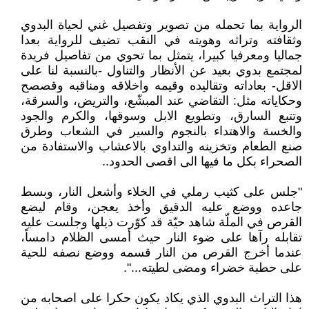
الرواية بما تحمله من تصوير وتفصيل غني لحياة البدوي
وثقافته وتراثه وهويته في النقب تضيف للرواية بعدا
جماليا ومعرفيا كبيرا، يتمثل بما تحوي من تفاصيل فريدة
لمجتمع بدوي بعيد عن الأنظار والتناول -بالنسبة لنا على
الاقل- بعاداته وتقاليده وقيمه واخلاقه ومناقبه وقصصح
وحكاياته مثل: التقاضي عند المبشّع، والتريض، والسرقة،
وتتبع السارق، وتطويع الابل وسوقها، والكرم والجود
والخسة والاهتداء بالنجوم والسير في الشعاب وطرق
صنع الطعام وتخزينه والتداوي بالاعشاب والاستفادة من
الصحراء بكل ما فيها الى اقصى الحدود..
"جلس على كثيب رملي في الخلاء وأشعل النار، وبسط
جاعده ووضع عليه الدقيق وأخذ يعجن، وقام ليضع
القرص في الملّة شاهد حيّة قد كوّرت ذيلها وجلست عليه
تقابله رآها على ضوء النار حيث أمسى الظلام دامساً،
عندما أخرج القرص من النار قسمه ووضع نصفه للحية
على حطبة خضراء ومضى لطيته...".
هذا التراث البدوي الذي يكاد يكون حكرا على اصحابه من