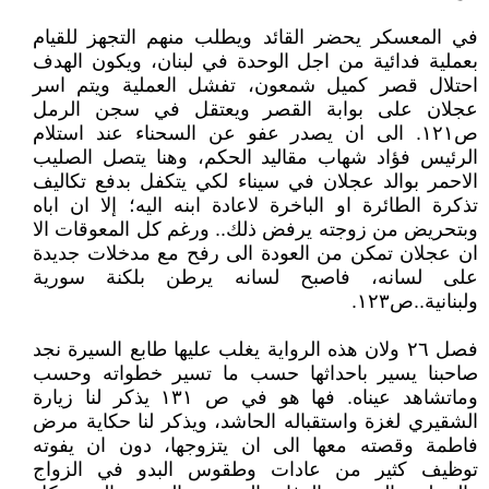
في المعسكر يحضر القائد ويطلب منهم التجهز للقيام
بعملية فدائية من اجل الوحدة في لبنان، ويكون الهدف
احتلال قصر كميل شمعون، تفشل العملية ويتم اسر
عجلان على بوابة القصر ويعتقل في سجن الرمل
ص١٢١. الى ان يصدر عفو عن السحناء عند استلام
الرئيس فؤاد شهاب مقاليد الحكم، وهنا يتصل الصليب
الاحمر بوالد عجلان في سيناء لكي يتكفل بدفع تكاليف
تذكرة الطائرة او الباخرة لاعادة ابنه اليه؛ إلا ان اباه
وبتحريض من زوجته يرفض ذلك.. ورغم كل المعوقات الا
ان عجلان تمكن من العودة الى رفح مع مدخلات جديدة
على لسانه، فاصبح لسانه يرطن بلكنة سورية
ولبنانية..ص١٢٣.
فصل ٢٦ ولان هذه الرواية يغلب عليها طابع السيرة نجد
صاحبنا يسير باحداثها حسب ما تسير خطواته وحسب
وماتشاهد عيناه. فها هو في ص ١٣١ يذكر لنا زيارة
الشقيري لغزة واستقباله الحاشد، ويذكر لنا حكاية مرض
فاطمة وقصته معها الى ان يتزوجها، دون ان يفوته
توظيف كثير من عادات وطقوس البدو في الزواج