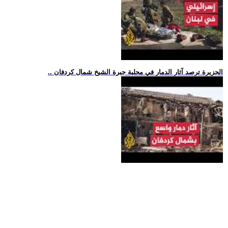
.. الجزيرة ترصد آثار الدمار في محلية جبرة الشيخ شمال كردفان