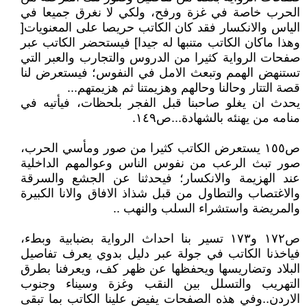
الحرب خاصة في غزة ورفح، ولكي لا نغرق جميعا في
الياس والانكسار فقد كان الكاتب حريصا على المعنويات[
وهذا ماكان الكاتب متنبها له جيدا] فيستحضر الكاتب عبر
صفحات الرواية كثيرا من الدروس والتجارب والعبر التي
تستنهض الهمم وتبعث الامل في النفوس؛ فيستعرض لنا
قصة التتار وحالنا وحالهم وهزيمتنا ثم هزيمتهم...
يحدث ان يغلو صاحبنا قبل الفجر بلحظات، فيأتيه في
منامه من يهنئه بالشهادة...ص١٤٩.
ص١٥٥ يستعرض الكاتب كثيرا من صور ومأسي الحرب،
صور تبث الرعب من نفوس الناس وعوالمهم الداخلية
عند الهزيمة والانكسار؛ فيحدثنا عن الجشع والسرقة
والاغتصاب والتطاول من قبل شذاذ الافاق والانا الكبيرة
والمريضة واستشراء السلب والنهب ..
ص١٧٢ و١٧٣ تسير بنا احداث الرواية بضبابية وبطء،
فياخذنا الكاتب في جولة عبر دليل بدوي يعرف تفاصيل
البلاد وتضاريسها ويحفظها عن ظهر كف، ويعرفنا بطرق
التهريب والتسلل بين النقب وغزة وسيناء وجنوب
الاردن..وفي هذه الصفحات يفيض علينا الكاتب بما تبقى