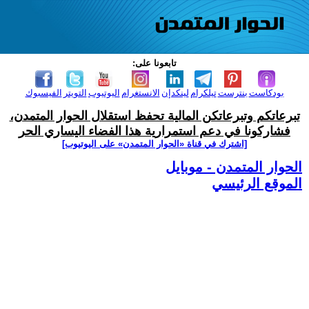
تابعونا على:
بودكاست
بنترست
تيلكرام
لينكدإن
الانستغرام
اليوتيوب
التويتر
الفيسبوك
تبرعاتكم وتبرعاتكن المالية تحفظ استقلال الحوار المتمدن،
فشاركونا في دعم استمرارية هذا الفضاء اليساري الحر
[اشترك في قناة ‫«الحوار المتمدن» على اليوتيوب]
الحوار المتمدن - موبايل
الموقع الرئيسي