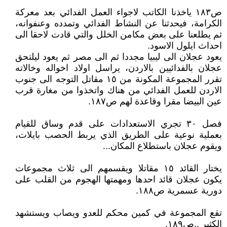
ص١٨٣ ياخذنا الكاتب لاجواء العمل الفدائي بعد معركة
الكرامة، فيحدثنا عن النشاط الفدائي وتمدده وعنفوانه،
ثم يطلعنا على بعض مكامن الخلل والتي قادت لاحقا الى
احداث ايلول الاسود.
يعود عجلان الى ليبيا مجددا ثم الى مصر ثم يعود ليلتحق
عجلان بالفدائيين بالاردن، يراسل اولاد اخواله وخالاته
تقرر المجموعة المكونة من ١٥ مقاتل التوجه الى جنوب
الاردن للعمل الفدائي من هناك واتخذوا من مغارة قرب
عين البيضا مقرا وقاعدة لهم ص١٨٧.
فصل ٣٠ تجري الاستعدادات على قدم وساق للقيام
بعملية نوعية على الطريق الذي يربط الحصب بايلات،
ويقوم عجلان باستطلاع المكان...
يختار القائد ١٥ مقاتلا ويقسمهم الى ثلاث مجموعات
يكون عجلان قائد احدها ومهمتها الهجوم من القلب على
دورية عسمرية ص١٨٨.
تقع المجموعة في كمين محكم للعدو ويصاب ويستشهد
الكثير ..ص١٨٩.