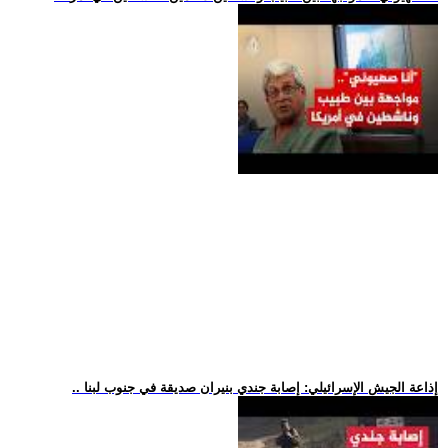
.. إذاعة الجيش الإسرائيلي: إصابة جندي بنيران صديقة في جنوب لبنا