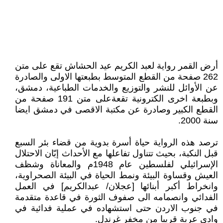
أرض القمر رواية لعبد الكريم عيد الحشاش تقع على متن
262 صفحة من القطع المتوسط بطبعتها الاولى والصادرة
عن الأوائل للنشر والتوزيع والخدمات الطباعية، دمشق،
وبطبعة اخرى الكترونية تقعةعلى متن 191 صفحة من
القطع الكبير وصادرة عن مكتبة الاقصى في دمشق ايضا
سنة 2000.
ترصد هذه الرواية حياة أسرة بدوية من قضاء بئر السبع
قبل النكبة، بحيث تتناول تفاعلها مع الأحداث إبّان الاحتلال
الإسرائيلي لفلسطين عام 1948م والمعاناة وشظف
العيش وقساوة البيئة ونمط الحياة في البيئة الصحراوية،
وانخراط أكبر أبنائها [عجلان/ عبدالكريم] في العمل
الفدائي وانصمامه الى صفوف الثورة في قاعدة متقدمة
في جنوب الاردن حتى استشهاده في عملية فدائية في
وادي عربة قريبا من مخفر غرندل.