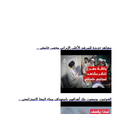
.. مشاهد جديدة للمرشد الأعلى الإيراني مجتبى خامنئي
.. الحوثيون يوسعون بنك أهدافهم باستهداف ميناء المخا الاستراتيجي