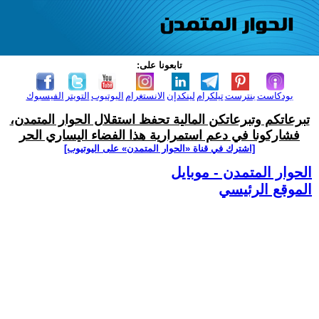
تابعونا على:
بودكاست
بنترست
تيلكرام
لينكدإن
الانستغرام
اليوتيوب
التويتر
الفيسبوك
تبرعاتكم وتبرعاتكن المالية تحفظ استقلال الحوار المتمدن،
فشاركونا في دعم استمرارية هذا الفضاء اليساري الحر
[اشترك في قناة ‫«الحوار المتمدن» على اليوتيوب]
الحوار المتمدن - موبايل
الموقع الرئيسي