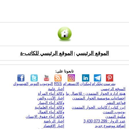
الموقع الرئيسي
الموقع الرئيسي للكاتب-ة
|
تابعونا على:
بنترست
تيلكرام
لينكدإن
الانستغرام
RSS
اليوتيوب
التويتر
الفيسبوك
الموقع الرئيسي
أخبار عامة
هيئة ادارة الحوار المتمدن - للإتصال بنا
وكالة أنباء المرأة
إحصائيات مؤسسة الحوار المتمدن
اخبار الأدب والفن
قواعد النشر
وكالة أنباء اليسار
ابرز كتاب / كاتبات الحوار المتمدن
وكالة أنباء العلمانية
يوتيوب التمدن
وكالة أنباء العمال
مكتبة التمدن
وكالة أنباء حقوق الإنسان
عدد الزوار: 3,430,073,299
اخبار الرياضة
اضافة موضوع جديد
اخبار الاقتصاد