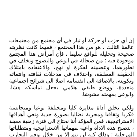
إن أي حزب أو حركة أو تيار في أي مجتمع من مجتمعات
عالمنا الثالث ، هو من هذا المجتمع ، فمهما كانت نظريته
صحيحة وتحليله للواقع سليما ، فإن أمراض هذا المجتمع
موجودة فيه ؛ من ضحالة في الوعي والنضوج وتخلف في
تطورهما، وعصبيته لفكرة او نهج، والاعتقاده بامتلاك
الحقيقة المطلقة، واختلاف في مدخلات ثقافته وانتمائه
وتكوينه، بالاضافة الى انقسامه اصلا الى شرائح اجتماعية
متعددة، ووضع طبقي هلامي يجعل تماسكه هشا،
والوعي بمهمته مشوشا.
ولكي تخلق أداة مغايرة كليا ومختلفة نوعيا ومتجانسة
فكريا وثقافيا ومجربة نضاليا بصورة جدية وتعي أهدافها
الاستراتيجية، فمن المؤكد أننا نحتاج الى فترة زمنية معينة
، لتصبح هذه الاداة واعية لمهماتها الاستراتيجية ومتطلباتها
المرحلية ؛ وذلك كله لن يتم إلا من خلال توفير التجارب