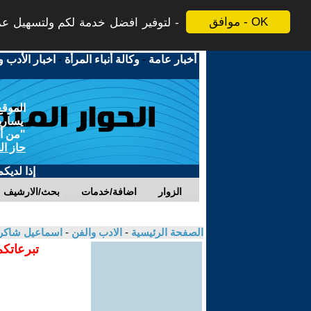
موافق - OK
لتوفير افضل خدمة لكم ولتسهيل عملي
أخبار عامة
-
وكالة أنباء المرأة
-
اخبار الأدب و
الموقع
يسارية
"من أج
حاز ال
إذا لديك
الزوار
اضافة/خدمات
بحث/الارشيف
الصفحة الرئيسية
-
الادب والفن
-
اسماعيل شاكر
تبرعاتكم