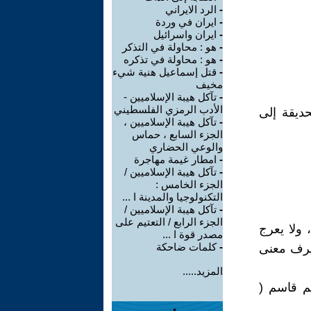
-
الرد الايراني
-
ايران في وردة
-
ايران واسرائيل
-
هو : محاولة في التذكر
-
هو : محاولة في تذكره
-
قتل إسماعيل هنية شيء
مخيف
-
تآكل هيبة الإسلاميين -
الأدب الرمزي الفلسطيني
ديقة إلى
-
تآكل هيبة الإسلاميين ،
الجزء السابع ، حماس
والوعي الحضاري
-
امطار غيمة مهاجرة
-
تآكل هيبة الإسلاميين /
الجزء الخامس :
التكنولوجيا والمدينة ا ...
-
تآكل هيبة الإسلاميين /
الجزء الرابع / التعتيم على
 ولا يعرج
مصدر قوة ا ...
-
كلمات ضاحكة
تعرف معنى
المزيد.....
يم قاسم (