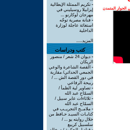
-
تكريم الممثلة الإيطالية
الحوار المتمدن
إيزابيلا روسيليني في
مهرجان لوكارنو ...
-
فنانة مصرية توجّه
استغاثة عاجلة لوزارة
الداخلية
المزيد.....
كتب ودراسات
-
ديوان 24 شعر / منصور
الريكان
-
القصة الشاعرة والوعي
الجمعي الحداثي/ مقاربة
في دور القصة الش ... /
ربيحة الرفاعي
-
تصاوير لية الظمأ /
السمّاح عبد الله
-
ثلاثاءات عابر سبيل /
السمّاح عبد الله
-
ملامــح التجريــب في
كتابـات السيـد حـافظ من
خلال روايته يو ... /
سلسبيل كريبع
-
قناديل الحكمة / د. خالد