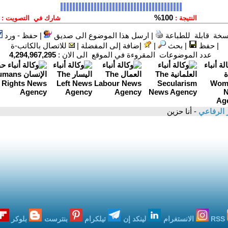
سخة قابلة للطباعة
|
ارسل هذا الموضوع الى صديق
|
حفظ - ورد
|
حفظ
|
بحث
|
إضافة إلى المفضلة
|
للاتصال بالكاتب-ة
عدد الموضوعات المقروءة في الموقع الى الان :
4,294,967,295
 الرفاعي
- أنا حزين
RSS
الانستغرام
لينكد إن
تيلكرام
بنترست
بلوكر