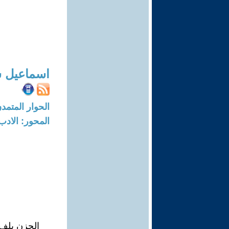
اسماعيل ش
الحوار المتمدن-العدد: 8125 - 24
المحور: الادب
الحزن يلف