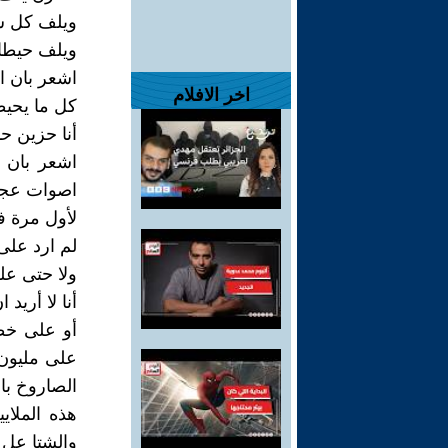
ويلف كل ش
ويلف حيطا
اشعر بان ا
اخر الافلام
كل ما يحيط
أنا حزين ح
اشعر بان 
اصوات عجلا
لأول مرة في
لم ارد على
ولا حتى على ت
أنا لا أري
أو على خطا
على مليون 
الصاروخ بال
هذه الملاي
والشتا عل ب