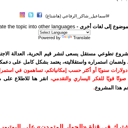
#اسماعيل_شاكر_الرفاعي (هاشتاغ)
موضوع إلى لغات أخرى -
ate the topic into other languages
Powered by
Translate
شروع تطوعي مستقل يسعى لنشر قيم الحرية، العدالة الاجتم
. ولضمان استمراره واستقلاليته، يعتمد بشكل كامل على دعمك
دعمكم بمبلغ 10 دولارات سنويًا أو أكثر حسب إمكانياتكم، تساهمون في استم
وتًا قويًا للفكر اليساري والتقدمي
،
انقر هنا للاطلاع على 
م هذا المشروع
.
شترك في قناة «الحوار المتمدن» على اليوتيوب