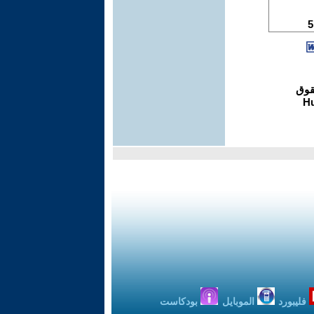
فليبورد
الموبايل
بودكاست