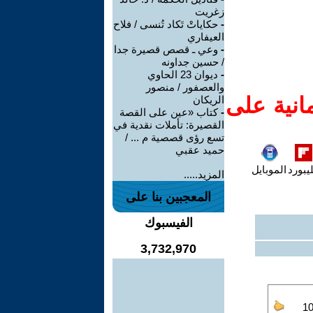
زغريت
-
حكاياتْ تَكاد تُنسى / فلاح
العيفاري
-
وعي ـ قصص قصيرة جدا
/ حسين جداونه
-
ديوان 23 الحاوي
والعصفور / منصور
انية على
الريكان
-
كتاب «عين على القصة
القصيرة: تأملات نقدية في
تسع رؤى قصصية م ... /
حميد عقبي
يبورد
الموبايل
المزيد.....
المعجبين بنا على
الفيسبوك
3,732,970