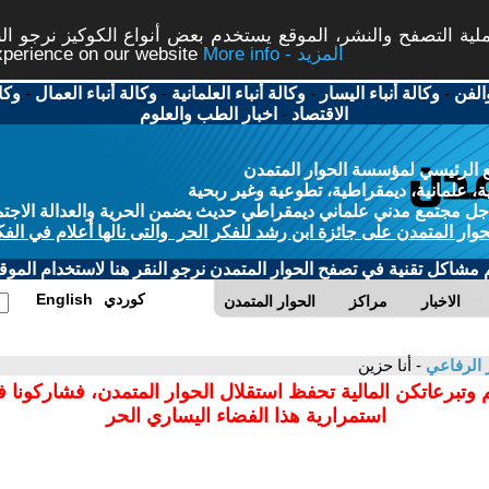
ة التصفح والنشر، الموقع يستخدم بعض أنواع الكوكيز نرجو النق
More info - المزيد
experience on our website
الفن
-
وكالة أنباء اليسار
-
وكالة أنباء العلمانية
-
وكالة أنباء العمال
-
وكا
الاقتصاد
-
اخبار الطب والعلوم
 الرئيسي لمؤسسة الحوار المتمدن
، علمانية، ديمقراطية، تطوعية وغير ربحية
ل مجتمع مدني علماني ديمقراطي حديث يضمن الحرية والعدالة الاجتم
حوار المتمدن على جائزة ابن رشد للفكر الحر والتى نالها أعلام في الفك
م مشاكل تقنية في تصفح الحوار المتمدن نرجو النقر هنا لاستخدام الموقع
كوردي
English
الاخبار
مراكز
الحوار المتمدن
 الرفاعي
- أنا حزين
 وتبرعاتكن المالية تحفظ استقلال الحوار المتمدن، فشاركونا 
استمرارية هذا الفضاء اليساري الحر