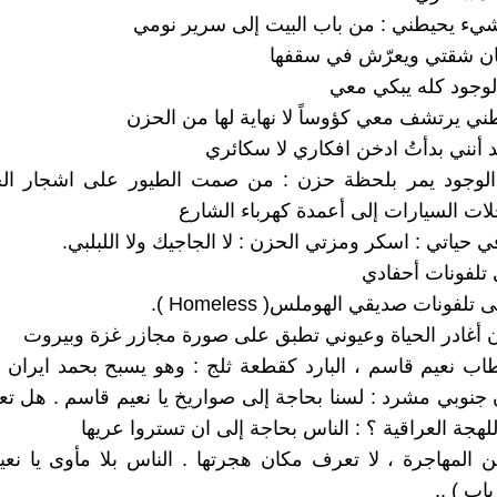
يء يحيطني : من باب البيت إلى سرير نومي
ن شقتي ويعرّش في سقفها
لوجود كله يبكي معي
ني يرتشف معي كؤوساً لا نهاية لها من الحزن
د أنني بدأتُ ادخن افكاري لا سكائري
الوجود يمر بلحظة حزن : من صمت الطيور على اشجار الح
ت السيارات إلى أعمدة كهرباء الشارع
 حياتي : اسكر ومزتي الحزن : لا الجاجيك ولا اللبلبي.
 تلفونات أحفادي
لفونات صديقي الهوملس( Homeless ).
د ان أغادر الحياة وعيوني تطبق على صورة مجازر غزة وبيروت
ب نعيم قاسم ، البارد كقطعة ثلج : وهو يسبح بحمد ايران ،
جنوبي مشرد : لسنا بحاجة إلى صواريخ يا نعيم قاسم . هل 
لهجة العراقية ؟ : الناس بحاجة إلى ان تستروا عريها
ين المهاجرة ، لا تعرف مكان هجرتها . الناس بلا مأوى يا نع
اب ) ..