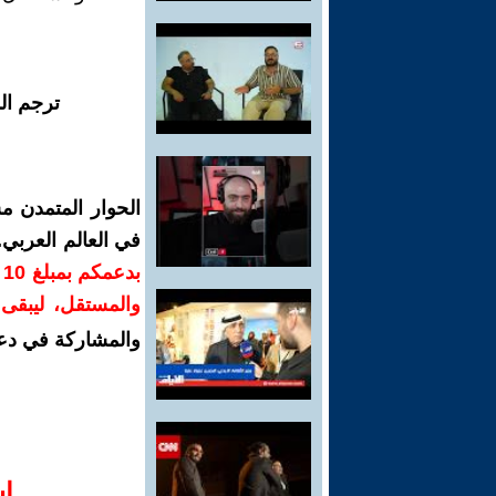
ترجم ال
الحوار المتمدن م
في العالم العربي
ب
والمستقل، ليبقى ص
والمشاركة في دع
ا‫