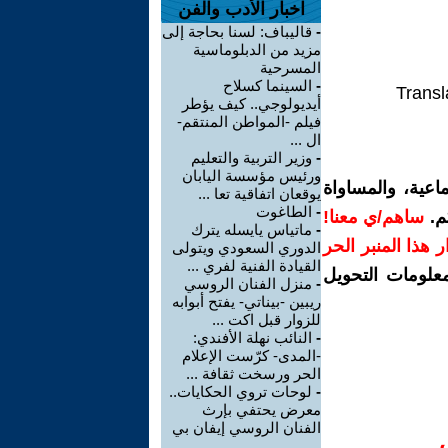
اخبار الأدب والفن
-
قاليباف: لسنا بحاجة إلى
مزيد من الدبلوماسية
المسرحية
-
السينما كسلاح
Transl
أيديولوجي.. كيف يؤطر
فيلم -المواطن المنتقم-
ال ...
-
وزير التربية والتعليم
ورئيس مؤسسة اليابان
اعية، والمساواة
يوقعان اتفاقية تعا ...
-
الطاغوت
م.
ساهم/ي معنا!
-
ماتياس يايسله يترك
رار هذا المنبر الحر
الدوري السعودي ويتولى
القيادة الفنية لفري ...
معلومات التحويل
-
منزل الفنان الروسي
ريبين -بيناتي- يفتح أبوابه
للزوار قبل اكت ...
-
النائب نهلة الأفندي:
-المدى- كرّست الإعلام
الحر ورسخت ثقافة ...
-
لوحات تروي الحكايات..
معرض يحتفي بإرث
الفنان الروسي إيفان بي
...