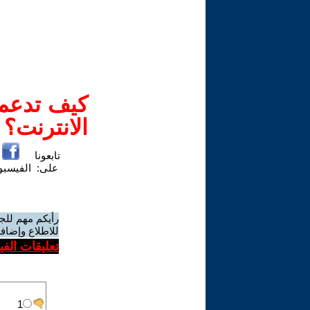
كيف تدعم-
الانترنت؟
تابعونا
على:
الفيسب
رأيكم مهم للج
للاطلاع وإضافة
تعليقات الف