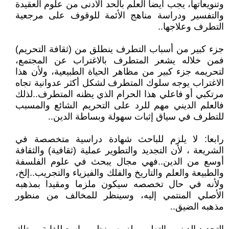
وتنويعاتها، يجب أيضا العلم بالحد الأدنى من علوم العقيدة
والتفسير ودراسة مناهج الأئمة للوقوف على مرجعية
التطرف وعلاجها..
جزء كبير من أسباب التطرف ينطلق من (ثقافة التحريم)
فمن خلاله يشعر المتطرف بالاغتراب عن المجتمع،
لتحريمه جزء كبير من مظاهر الحياة الطبيعية، ولأن هذا
الاغتراب يوجه سلوك المتطرف لشكل أكثر عدوانية تجاه
مرتكبي أو فاعلي هذا الحرام الذي يظنه المتطرف..لذلك
فالعلم الديني مهم للرد على التحريم الشائع والمسبب
للتطرف في سياق إثبات سهولة وبساطة الدين..
رابعا: لا يلزم للباحث شهادة دراسية متخصصة في
الشريعة ، لأن التجديد والتطوير عملية (ثقافية) والثقافة
أوسع من الدين..فهي مجال يبحث في علوم الفلسفة
والطبيعة والعلم والتاريخ والفلك والفيزياء والتجريب..إلخ،
ولأنه في حال تخصصه سيكون ملزما ومقيدا بمذهبه
الأصلي المنتمي إليه، وسينظر للمخالف من منظور
مذهبه الضيق..