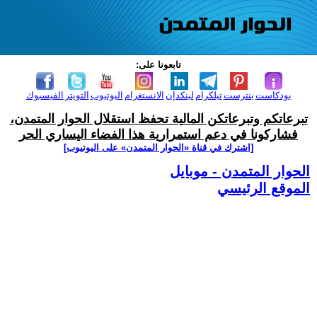
تابعونا على:
بودكاست
بنترست
تيلكرام
لينكدإن
الانستغرام
اليوتيوب
التويتر
الفيسبوك
تبرعاتكم وتبرعاتكن المالية تحفظ استقلال الحوار المتمدن،
فشاركونا في دعم استمرارية هذا الفضاء اليساري الحر
[اشترك في قناة ‫«الحوار المتمدن» على اليوتيوب]
الحوار المتمدن - موبايل
الموقع الرئيسي