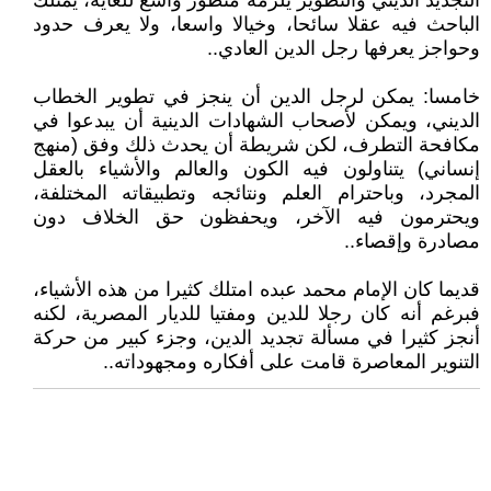
التجديد الديني والتطوير يلزمه منظور واسع للغاية، يمتلك
الباحث فيه عقلا سائحا، وخيالا واسعا، ولا يعرف حدود
وحواجز يعرفها رجل الدين العادي..
خامسا: يمكن لرجل الدين أن ينجز في تطوير الخطاب
الديني، ويمكن لأصحاب الشهادات الدينية أن يبدعوا في
مكافحة التطرف، لكن شريطة أن يحدث ذلك وفق (منهج
إنساني) يتناولون فيه الكون والعالم والأشياء بالعقل
المجرد، وباحترام العلم ونتائجه وتطبيقاته المختلفة،
ويحترمون فيه الآخر، ويحفظون حق الخلاف دون
مصادرة وإقصاء..
قديما كان الإمام محمد عبده امتلك كثيرا من هذه الأشياء،
فبرغم أنه كان رجلا للدين ومفتيا للديار المصرية، لكنه
أنجز كثيرا في مسألة تجديد الدين، وجزء كبير من حركة
التنوير المعاصرة قامت على أفكاره ومجهوداته..