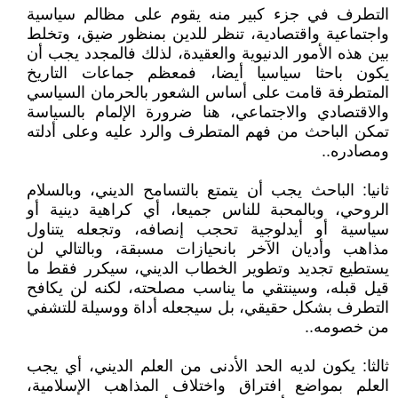
التطرف في جزء كبير منه يقوم على مظالم سياسية
واجتماعية واقتصادية، تنظر للدين بمنظور ضيق، وتخلط
بين هذه الأمور الدنيوية والعقيدة، لذلك فالمجدد يجب أن
يكون باحثا سياسيا أيضا، فمعظم جماعات التاريخ
المتطرفة قامت على أساس الشعور بالحرمان السياسي
والاقتصادي والاجتماعي، هنا ضرورة الإلمام بالسياسة
تمكن الباحث من فهم المتطرف والرد عليه وعلى أدلته
ومصادره..
ثانيا: الباحث يجب أن يتمتع بالتسامح الديني، وبالسلام
الروحي، وبالمحبة للناس جميعا، أي كراهية دينية أو
سياسية أو أيدلوجية تحجب إنصافه، وتجعله يتناول
مذاهب وأديان الآخر بانحيازات مسبقة، وبالتالي لن
يستطيع تجديد وتطوير الخطاب الديني، سيكرر فقط ما
قيل قبله، وسينتقي ما يناسب مصلحته، لكنه لن يكافح
التطرف بشكل حقيقي، بل سيجعله أداة ووسيلة للتشفي
من خصومه..
ثالثا: يكون لديه الحد الأدنى من العلم الديني، أي يجب
العلم بمواضع افتراق واختلاف المذاهب الإسلامية،