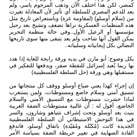
كمصر، لكن هذا اختلف الآن وذهب المرحوم ياسر، ولم
يعد للدعم المصري للسلطة أي تأثير لأن المعادلة تغيرت
من (سلام أوسلو) (لمقاومة غزة) وباستعراض تاريخ مثل
هذه المنظمات العسكرية نراها تضعف وتشيخ بعد رحيل
مؤسسها أو الرعيل الأول..وفي حالة منظمة التحرير
يمكن القول أنها شاخت ولم يعد يتبقى منها سوى تاريخها
النضالي بكل إيجابياته وسلبياته..
بكل وضوح: أبو مازن في يديه ورقة رابحة للغاية إذا هدد
بها ربما يُعيد إسرائيل للنقطة صفر، ويدفعها للتفكير في
مستقبلها وهي ورقة (حل السلطة الفلسطينية)
إن إجراء كهذا يعني ضياع أوسلو ووقف كل منتجاتها من
تنسيق أمني وسلام خاضع ومستوطنات، ولمن يستغرب
لماذا حشرت مستوطنات مع التنسيق الأمني والسلام
الخاضع، أقول له : أن غالبية مستوطنات الضفة الغربية
بنيت بعد أوسلو وتحت إشراف نتنياهو وشارون، والسر
في هذا التوحش الاستيطاني أن السلطة الفلسطينية
الجديدة كانت (مُكبّلة ومُقيّدة) باتفاق أوسلو، فاندفع
القادة الصهاينة في تغيير خريطة الضفة بسياسة الأمر