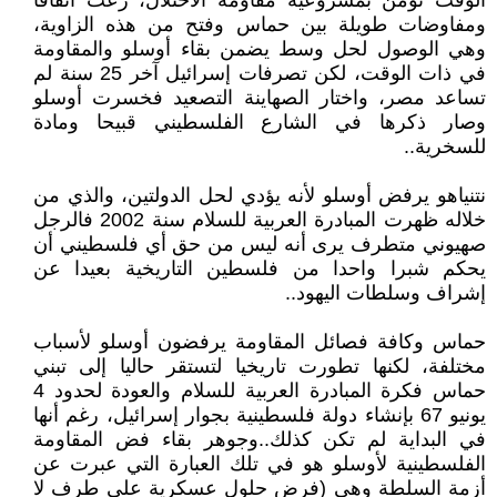
الوقت تؤمن بمشروعية مقاومة الاحتلال، رعت اتفاقا
ومفاوضات طويلة بين حماس وفتح من هذه الزاوية،
وهي الوصول لحل وسط يضمن بقاء أوسلو والمقاومة
في ذات الوقت، لكن تصرفات إسرائيل آخر 25 سنة لم
تساعد مصر، واختار الصهاينة التصعيد فخسرت أوسلو
وصار ذكرها في الشارع الفلسطيني قبيحا ومادة
للسخرية..
نتنياهو يرفض أوسلو لأنه يؤدي لحل الدولتين، والذي من
خلاله ظهرت المبادرة العربية للسلام سنة 2002 فالرجل
صهيوني متطرف يرى أنه ليس من حق أي فلسطيني أن
يحكم شبرا واحدا من فلسطين التاريخية بعيدا عن
إشراف وسلطات اليهود..
حماس وكافة فصائل المقاومة يرفضون أوسلو لأسباب
مختلفة، لكنها تطورت تاريخيا لتستقر حاليا إلى تبني
حماس فكرة المبادرة العربية للسلام والعودة لحدود 4
يونيو 67 بإنشاء دولة فلسطينية بجوار إسرائيل، رغم أنها
في البداية لم تكن كذلك..وجوهر بقاء فض المقاومة
الفلسطينية لأوسلو هو في تلك العبارة التي عبرت عن
أزمة السلطة وهي (فرض حلول عسكرية على طرف لا