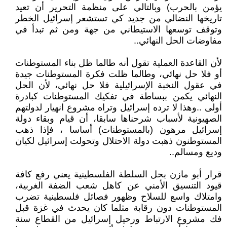
يؤمن بالحرب) وبالتالي على منظمة التحرير أن تعيد
تاريخها النضالي من جديد كي تستشعر إسرائيل الخطر
وتوقف توسعها الاستيطاني من جهة ومن ثم تبدأ في
مفاوضات الحل النهائي..
لأن القاعدة العملية تقول أنه طالما ظل بناء المستوطنات
أو فلا حل نهائي، وطالما ظلت فكرة المستوطنات جيدة
في عقول النخبة الإسرائيلية فلا حل نهائي، لأن الحل
النهائي يكمن ببساطة في تفكيك المستوطنات كبادرة
أولى ..وهذا لا ترده إسرائيل وتراه مشروع انهيار لدولتهم
الصهيونية لأسباب شرحناها سابقا، أن قيام وبقاء دولة
إسرائيل مرهون (بالمستوطنات) أساسا ، فإذا ذهب
المستوطنون ذهبت دولة الاحتلال وتحولت إسرائيل لكيان
وديع ومسالم..
قرار أبو مازن بحل السلطة الفلسطينية يعني رفع كافة
قيود التنسيق الأمني عن كاهل شعب الضفة الغربية،
وامتلاك واسع للسلاح وظهور فصائل فلسطينية تضرب
المستوطنات دون رقابة مثلما كان يحدث في غزة قبل
فك مشروع الارتباط ورحيل إسرائيل من القطاع سنة