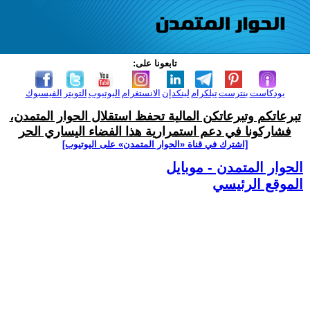
تابعونا على:
بودكاست
بنترست
تيلكرام
لينكدإن
الانستغرام
اليوتيوب
التويتر
الفيسبوك
تبرعاتكم وتبرعاتكن المالية تحفظ استقلال الحوار المتمدن،
فشاركونا في دعم استمرارية هذا الفضاء اليساري الحر
[اشترك في قناة ‫«الحوار المتمدن» على اليوتيوب]
الحوار المتمدن - موبايل
الموقع الرئيسي