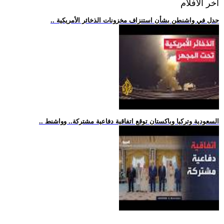
اخر الافلام
.. جدل في واشنطن بشأن استنزاف مخزونات الذخائر الأمريكية
.. السعودية وتركيا وباكستان توقع اتفاقية دفاعية مشتركة.. وواشنط