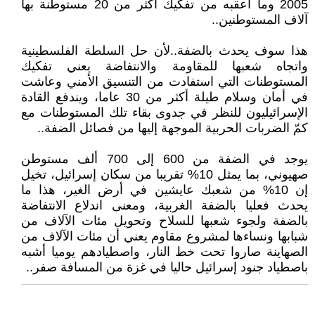
2005 وما أعقبه من تفكيك أكثر من 20 مستوطنة بها
آلاف المستوطنين..
هذا سوف يحدث بالضفة..لأن حل السلطة الفلسطينية
واتجاه شعبها للمقاومة والانتفاضة يعني تفكيك
المستوطنات التي استفادت من التنسيق الأمني وعاشت
في أمان وسلام طيلة أكثر من 30 عاما، ويندفع القادة
الإسرائيليون للنظر في جدوى بقاء تلك المستوطنات مع
كمّ الضربات الحربية الموجهة إليها من فصائل الضفة..
يوجد في الضفة من 600 إلى 700 ألف مستوطن
صهيوني، بما يمثل 10% تقريبا من سكان إسرائيل، تخيل
إن 10% من شعبك عايشين في أرض الغير، هذا ما
يحدث فعليا بالضفة الغربية، ومعنى اندلاع الانتفاضة
بالضفة ولجوء شعبها للسلاح وتحويل مئات الآلاف من
شبابها ونساءها لمشروع مقاوم يعني أن مئات الآلاف من
الصهاينة صاروا تحت خط النار، واصطيادهم يوميا أشبه
باصطياد جنود إسرائيل حاليا في غزة من المسافة صفر..