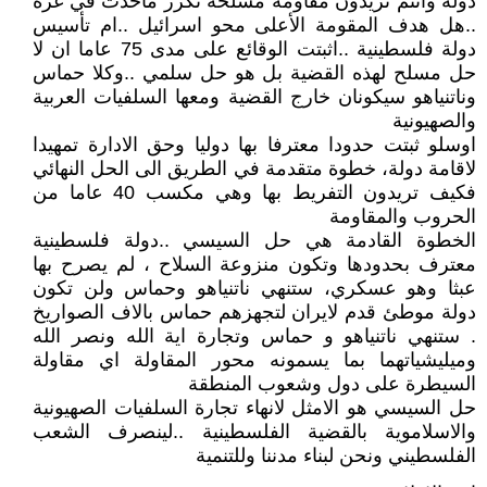
دولة وانتم تريدون مقاومة مسلحة تكرر ماحدث في غزة
..هل هدف المقومة الأعلى محو اسرائيل ..ام تأسيس
دولة فلسطينية ..اثبتت الوقائع على مدى 75 عاما ان لا
حل مسلح لهذه القضية بل هو حل سلمي ..وكلا حماس
وناتنياهو سيكونان خارج القضية ومعها السلفيات العربية
والصهيونية
اوسلو ثبتت حدودا معترفا بها دوليا وحق الادارة تمهيدا
لاقامة دولة، خطوة متقدمة في الطريق الى الحل النهائي
فكيف تريدون التفريط بها وهي مكسب 40 عاما من
الحروب والمقاومة
الخطوة القادمة هي حل السيسي ..دولة فلسطينية
معترف بحدودها وتكون منزوعة السلاح ، لم يصرح بها
عبثا وهو عسكري، ستنهي ناتنياهو وحماس ولن تكون
دولة موطئ قدم لايران لتجهزهم حماس بالاف الصواريخ
. ستنهي ناتنياهو و حماس وتجارة اية الله ونصر الله
وميليشياتهما بما يسمونه محور المقاولة اي مقاولة
السيطرة على دول وشعوب المنطقة
حل السيسي هو الامثل لانهاء تجارة السلفيات الصهيونية
والاسلاموية بالقضية الفلسطينية ..لينصرف الشعب
الفلسطيني ونحن لبناء مدننا وللتنمية