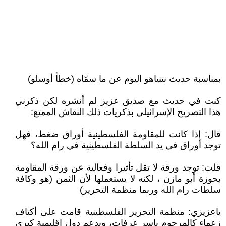
بمناسبة حديث نتنياهو اليوم عن ما سمّاه (خطأ أوسلو)
كنت في حديث مع صديق عزيز لم أنشره لكن ذكرني
هذا التصريح الإسرائيلي بذكريات ذلك النقاش الممتع:
قال: إذا كانت للمقاومة الفلسطينية أوراق ضغط، فهل
توجد أوراق في يد السلطة الفلسطينية في رام الله؟
قلت: توجد ورقة لا تقل تأثيرا وفعالية عن ورقة المقاومة
بحوزة أبو مازن ، لكنه لا يستعملها لأن الثمن (هو وكافة
سلطات رام الله وربما منظمة التحرير)
ياعزيزي: منظمة التحرير الفلسطينية قامت على أكتاف
زعماء كالمرحوم ياسر عرفات، وبدعم دول إقليمية كبرى