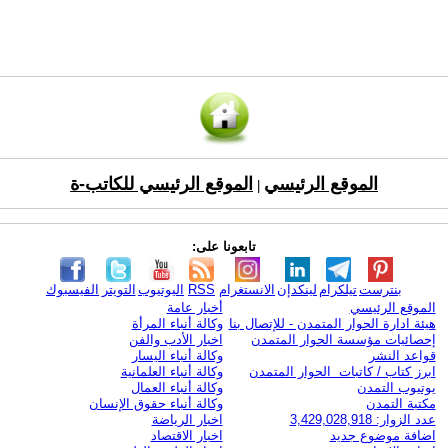
الموقع الرئيسي
الموقع الرئيسي للكاتب-ة
|
تابعونا على:
بنترست
تيلكرام
لينكدإن
الانستغرام
RSS
اليوتيوب
التويتر
الفيسبوك
الموقع الرئيسي
أخبار عامة
هيئة ادارة الحوار المتمدن - للإتصال بنا
وكالة أنباء المرأة
إحصائيات مؤسسة الحوار المتمدن
اخبار الأدب والفن
قواعد النشر
وكالة أنباء اليسار
ابرز كتاب / كاتبات الحوار المتمدن
وكالة أنباء العلمانية
يوتيوب التمدن
وكالة أنباء العمال
مكتبة التمدن
وكالة أنباء حقوق الإنسان
عدد الزوار: 3,429,028,918
اخبار الرياضة
اضافة موضوع جديد
اخبار الاقتصاد