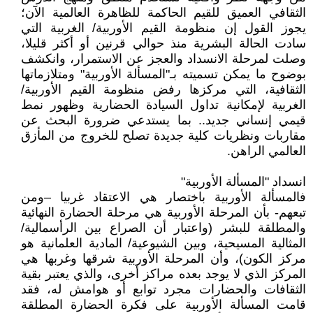
الثقافي العميق للقيم الحاكمة للظاهرة العالمية الآن؛
يجوز القول إن منظومة القيم الأوربية/ الغربية التي
سادت الحالة البشرية منذ حوالي قرنين أو أكثر قليلا،
وصلت لمرحلة الانسداد والعجز عن الاستمرار، وانكشف
بوضوح ما يمكن تسميته بـ"المسألة الأوربية" ومتلازماتها
الثقافية، التي مركزها رفض منظومة القيم الأوربية/
الغربية لإمكانية تداول السيادة الحضارية وظهور نمط
قيمي إنساني جديد.. بما يستدعي ضرورة البحث عن
مقاربات ونظريات كلية جديدة تصلح للخروج من المأزق
العالمي الراهن.
انسداد "المسألة الأوربية"
فالمسألة الأوربية باختصار هي الاعتقاد غربيا –ومن
تبعهم- بأن المرحلة الأوربية هي مرحلة الحضارة النهائية
والمطلقة للبشر (واعتبار أن الصراع بين الرأسمالية/
المثالية المسيحية، وبين الشيوعية/ المادية العلمانية هو
مركز الكون)، وأن المرحلة الأوربية شرقها وغربها هي
المركز الذي لا يوجد بعده مراكز أخرى، والذي يعتبر بقية
الثقافات والحضارات مجرد توابع أو هوامش له، فقد
قامت المسألة الأوربية على فكرة الحضارة المطلقة