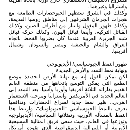
مشروع الاستيطان الاستعماري خارج أوربا، باتجاه أمريكا
واستراليا وغيرهما .
وكذلك في الشرق ستظهر الجيوحضارات الطامعة مع
هجرات الجرمان الشرقيين إلى مناطق روسيا القديمة،
وكذلك ظهور المغول والتتار من أطراف الصين، وكذلك
القبائل التركية، وأيضا قبائل الهون، وكذلك حركة قبائل
شبه الجزيرة العربية عندما كان يضربها القحط باتجاه
العراق والشام والحبشة ومصر والسودان وشمال
أفريقيا.
ظهور النمط الجيوسياسي/ الأيديولوجي
ونهاية نمط التمدد والأرض الجديدة
لكن يمكن القول إنه مع نهاية الأرض الجديدة موضع
الطمع التي يمكن التوسع باتجاهها من منطقة العالم
القديم بقاراته الثلاثة أفريقيا وأوربا وآسيا، بعد التمدد إلى
العالم الجديد في الأمريكتين واستراليا ومرحلة الاستعمار
الغربي.. ظهر نمط جديد لصراع الحضارات وتدافعها
يعرف بالنمط الجيوسياسي "الجيوبولوتيك"، وارتبط هذا
النمط بالمسألة الأوربية وتمثلاتها السياسية/ الأيديولوجية
وتوزعها في العالم، حيث سعى فريق المثالية المسيحية
الأوربية أو الليبرالية الديمقراطية الذي تقوده أمريكا،