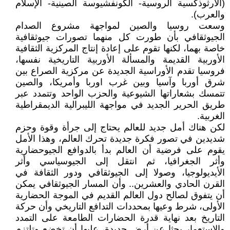
(الأرثوذكسية الروسية- الكونفشيوسة الصينية- الإسلام
والعرب).
وسعت روسيا والصين لمواجهة مشروع الصدام
الجيوثقافي بأن طورت كل منهما تصورات جيوثقافية
خاصة بهما، لكنها تقوم على إعادة إنتاج المركزية الثقافية
الأوربية القديمة والمسألة الأوربية التاريخية نفسها،
فروسيا تقدم الأوراسية الجديدة عن مركزية الصراع بين
شرق أوربا وآسيا وبين غرب اوربا وأمريكا، والصين
تتمسك بشعاراتها الشيوعية والحزب الواحد وتتمدد عبر
طريق الحرير الجديد في مواجهة الليبرالية الديمقراطية
الغربية.
لكن هناك أمل جديد للعالم يحتاج إلى جرأة وقوة وحزم
شديدين في تصور فكرة جديدة تحرك العالم، وهذا الأمل
يقوم على فرضية أن العالم بدأ بالدوافع الجيوحضارية
وأثر الجغرافيا، ثم انتقل إلى الجيوسياسي وأثر
الأيديولوجيا، وصولا إلى الجيوثقافي ودور الثقافة في
القرن الحادي والعشرين.. وأن المسار الجيوثقافي يمكن
أن يتفوق لصالح دول العالم القديم في الموجة الحضارية
الأولى، شرط وعيها بمحددات التدافع التاريخي وأن حركة
التاريخ بعد نهاية قدرة الحضارات الطامعة على التمدد
والاستعمار بحثا عن أرض جديدة، عليها أن تخضع وتلتزم