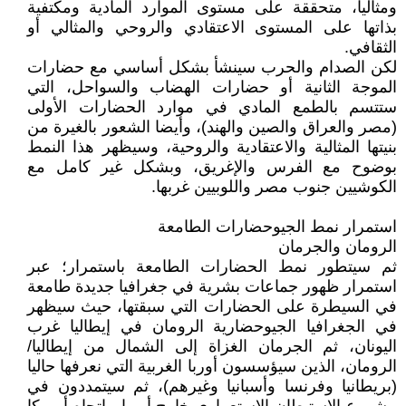
ومثاليا، متحققة على مستوى الموارد المادية ومكتفية
بذاتها على المستوى الاعتقادي والروحي والمثالي أو
الثقافي.
لكن الصدام والحرب سينشأ بشكل أساسي مع حضارات
الموجة الثانية أو حضارات الهضاب والسواحل، التي
ستتسم بالطمع المادي في موارد الحضارات الأولى
(مصر والعراق والصين والهند)، وأيضا الشعور بالغيرة من
بنيتها المثالية والاعتقادية والروحية، وسيظهر هذا النمط
بوضوح مع الفرس والإغريق، وبشكل غير كامل مع
الكوشيين جنوب مصر واللوبيين غربها.
استمرار نمط الجيوحضارات الطامعة
الرومان والجرمان
ثم سيتطور نمط الحضارات الطامعة باستمرار؛ عبر
استمرار ظهور جماعات بشرية في جغرافيا جديدة طامعة
في السيطرة على الحضارات التي سبقتها، حيث سيظهر
في الجغرافيا الجيوحضارية الرومان في إيطاليا غرب
اليونان، ثم الجرمان الغزاة إلى الشمال من إيطاليا/
الرومان، الذين سيؤسسون أوربا الغربية التي نعرفها حاليا
(بريطانيا وفرنسا وأسبانيا وغيرهم)، ثم سيتمددون في