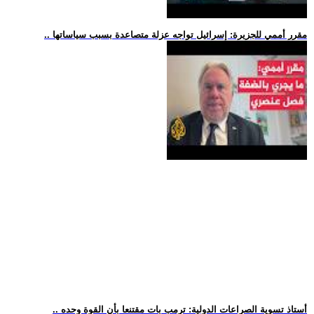
.. مقرر أممي للجزيرة: إسرائيل تواجه عزلة متصاعدة بسبب سياساتها
.. أستاذ تسوية الصراعات الدولية: ترمب بات مقتنعا بأن القوة وحده