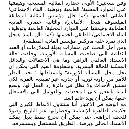
وفق نسختين؛ الأولى حضارة المثالية المسيحية وهيمنتها
على الموارد المحلية/ العالمية وتوظيف البناء الاجتماعي/
الطبقي لخدمتها (كما قال مؤسس المثالية المطلقة
الفيلسوف هيجل الألماني)، والثانية حضارة المادية
العلمانية وهيمنتها على الموارد المحلية/ العالمية وتوظيف
البناء الاجتماعي/ الطبقي لخدمتها (كما قال تلميذ هيجل
الذي تمرد عليه ماركس مؤسس المادية المطلقة).
ومن أجل البحث عن مسارات بديلة للمتلازمات أو العقد
الثقافية التي صاحبت المسألة الأوربية، وخلقت حالة
الانسداد العالمي الراهن وما هي الاحتمالات والبدائل
الممكنة للحالة البشرية، ومنظومة القيم التي يمكن أن
تحل محل "المسألة الأوربية" وانسداداتها..؛ يجب النظر
للأمر من زاوية ثورية أو جذرية غير تقليدية بالمرة، لكي
نستبق الأحداث ولا نظل في دائرة رد الفعل لها، ونضع
أيدينا بالفعل على المحددات والعوامل التي بالاشتغال
عليها، يمكن أن يولد عالم الغد.
مع الوضع في الاعتبار أننا سنتناول الأنماط الكبرى التي
حكمت الظاهرة الإنسانية وحضاراتها عبر التاريخ وصولا
للحظة الراهنة، حتى يمكن أن نخرج بنمط بديل يفكك
الانسداد الحالي ويرصف الطريق للمستقبل ويستشرفه.