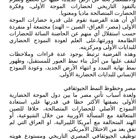
بالنفوذ التاريخي لحضارات الموجة الأولى، وفكرة
الحضارت المتصالحة ماديا ومعنويا.
أي أن هذه الفرضية تقوم على قدرة حضارات الموجة
الأولى (مصر- العراق- الصين – الهند) مجتمعة أو منفردة
حسب استقلال أي منهم عن الحاضنة السائة للحضارات
الطامعة وورثتها،على العلم لعودة النموذج الحضاري
للبدايات الأولى ومركزيته.
وهذه الفرضية ترتبط بوجود عدة قراءات وملاحظات
لنقف عليها من أجل بناء نمط العبور للمستقبل، وظهور
نمط نهاية التمدد و انتهاء الأرض الجديد، وعودة النموذج
الإنساني للبدايات الحضارية الأولى.
مصر وحظوظ النمط الجيوثقافي
ولعدة أسباب تأتي مصر ما بين دول الموجة الحضارية
الأولى بصفتها الأكثر حظا في قدرتها على استعادة
النموذج الأصلي للحضارات المتصالحة، خلافا للصين
المتعالقة مع المسألة الأوربية من خلال الشيوعية، أو
الهند المتحالفة مع أمريكا الليبرالية، او العراق التي لم
تفق بعد من الاحتلال الأمريكي.
توظيف الجيوثقافي المصري التاريخي ومستودع هويته