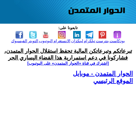
تابعونا على:
بودكاست
بنترست
تيلكرام
لينكدإن
الانستغرام
اليوتيوب
التويتر
الفيسبوك
تبرعاتكم وتبرعاتكن المالية تحفظ استقلال الحوار المتمدن،
فشاركونا في دعم استمرارية هذا الفضاء اليساري الحر
[اشترك في قناة ‫«الحوار المتمدن» على اليوتيوب]
الحوار المتمدن - موبايل
الموقع الرئيسي