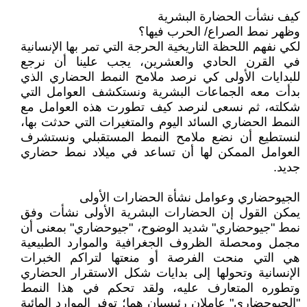
كيف نشأت الحضارة البشرية
وظهر نمط الصراع/ الحرب فيها؟
لكي نفهم اللحظة التاريخية الحرجة التي تمر بها الإنسانية
في القرن الحادي والعشرين، يجب علينا أن نرجع
للبدايات الأولى كي نرصد ملامح النمط الحضاري الذي
بدأت معه الجماعات البشرية ونستكشف العوامل التي
شكلته، ثم نسعى لنرصد كيف تطورت هذه العوامل مع
النمط الحضاري السائد اليوم والمتغيرات التي حدثت بها،
لنستطيع أن نضع ملامح النمط المستقبلي ونستشرف
العوامل الممكن لها أن تساعد في ميلاد نمط حضاري
جديد.
الجيوحضاري وعوامل نشأة الحضارات الأولى
يمكن القول إن الحضارات البشرية الأولى نشأت وفق
نمط "جيوحضاري" شديد الوضوح، "جيوحضاري" بمعنى أن
مجمل ومحصلة الظروف الجغرافية والموارد الطبيعية
هي التي منحت الفرصة أو منعتها لتراكم الخبرات
الإنسانية وتحولها إلى بدايات شكل الاستقرار الحضاري
وتطوره المتعارف عليه، ولقد تحكم في هذا النمط
"الجيوحضاري" عاملان رئيسيان هما؛ توفر الموارد المائية