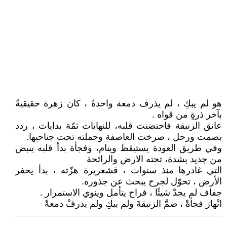
هو لم يبكِ ، لم يذرف دمعة واحدةً ، كان زهرة حقيقيةً
بآخر ذرةٍ من قواه .
عانق الزنبقة فاحتضنت قلبه، للنهايات ثمّة بدايات ، ردد
بصمت ورحل ، صرخت العاصفة وحملته تحت جناحيها.
وفي طريق العودة يستيقظ وينام، وفجأة بدأ قلبه ينبض
من جديد بشدة، تحته الارض والرائحة
التي غادرها منذ سنوات ، قشعريرة هزّته ، بدأ يحفر
الأرض ، تحوّل لجرح يبحث عن جذوره.
جفاف لم يجدْ شيئًا ، فراح يتأمل وينوي الاستمرار .
انْهارَ فجأةً ، ضمَّ الزنبقةَ ولم يبكِ ولم يذرفْ دمعةً