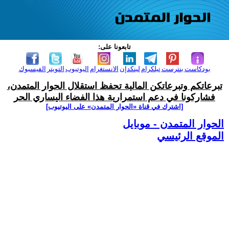
تابعونا على:
بودكاست
بنترست
تيلكرام
لينكدإن
الانستغرام
اليوتيوب
التويتر
الفيسبوك
تبرعاتكم وتبرعاتكن المالية تحفظ استقلال الحوار المتمدن،
فشاركونا في دعم استمرارية هذا الفضاء اليساري الحر
[اشترك في قناة ‫«الحوار المتمدن» على اليوتيوب]
الحوار المتمدن - موبايل
الموقع الرئيسي