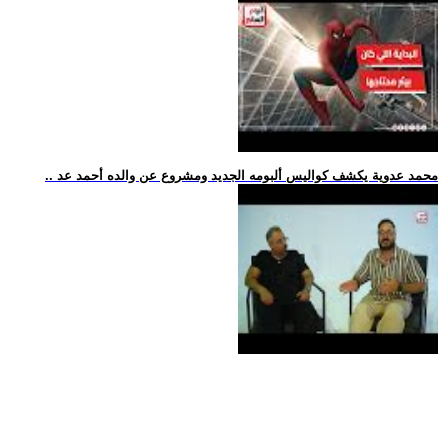
.. محمد عدوية يكشف كواليس ألبومه الجديد ومشروع عن والده أحمد عد