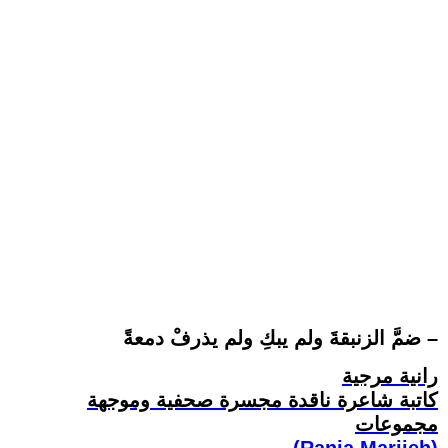
ضمَّ الزنبقةَ ولم يبكِ ولم يذرفْ دمعةً –
رانية مرجية
كاتبة شاعرة ناقدة مجسرة صحفية وموجهة
مجموعات
(Rania Marjieh)