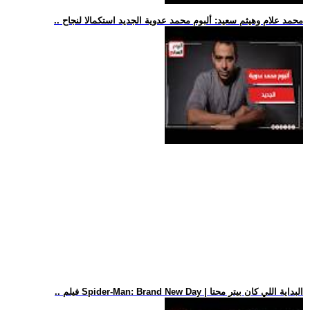
.. محمد علام وهيثم سعيد: ألبوم محمد عدوية الجديد استكمالا لنجاح
.. فيلم Spider-Man: Brand New Day | البداية اللي كان بيتر محتا