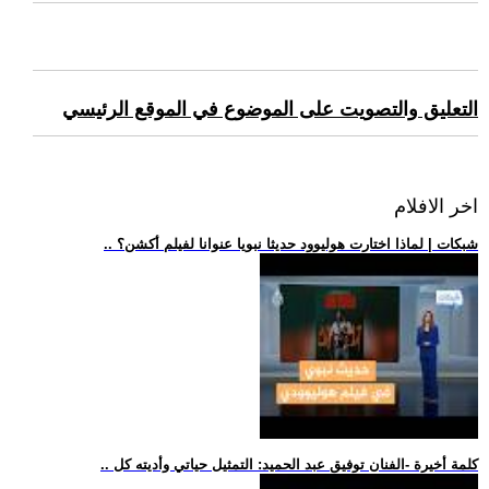
التعليق والتصويت على الموضوع في الموقع الرئيسي
اخر الافلام
.. شبكات | لماذا اختارت هوليوود حديثا نبويا عنوانا لفيلم أكشن؟
.. كلمة أخيرة -الفنان توفيق عبد الحميد: التمثيل حياتي وأديته كل