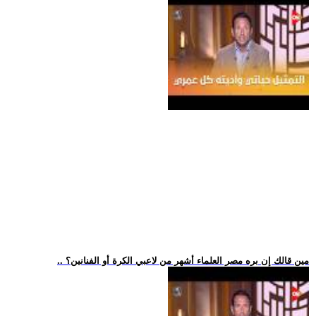
.. مين قالك إن بره مصر العلماء أشهر من لاعبي الكرة أو الفنانين؟