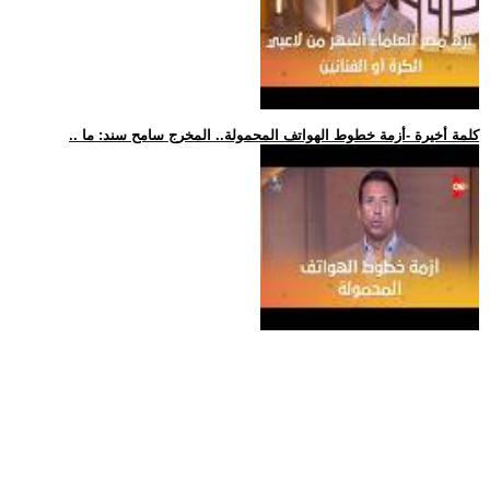
.. كلمة أخيرة -أزمة خطوط الهواتف المحمولة.. المخرج سامح سند: ما