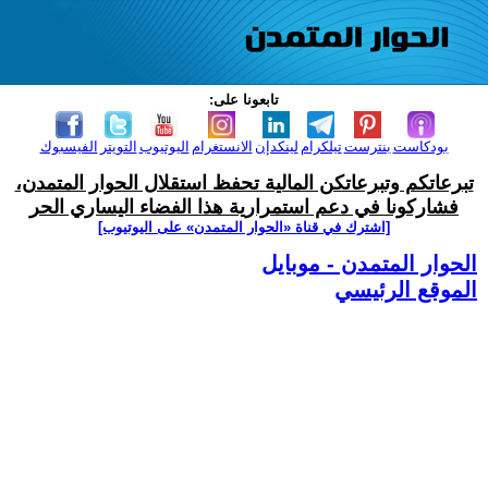
تابعونا على:
بودكاست
بنترست
تيلكرام
لينكدإن
الانستغرام
اليوتيوب
التويتر
الفيسبوك
تبرعاتكم وتبرعاتكن المالية تحفظ استقلال الحوار المتمدن،
فشاركونا في دعم استمرارية هذا الفضاء اليساري الحر
[اشترك في قناة ‫«الحوار المتمدن» على اليوتيوب]
الحوار المتمدن - موبايل
الموقع الرئيسي