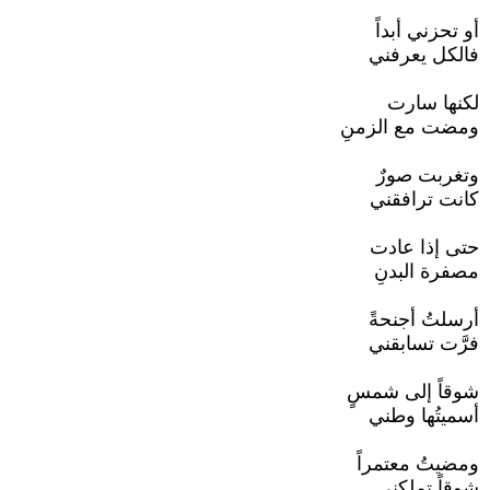
أو تحزني أبداً
فالكل يعرفني
لكنها سارت
ومضت مع الزمنِ
وتغربت صورٌ
كانت ترافقني
حتى إذا عادت
مصفرة البدنِ
أرسلتُ أجنحةً
فرَّت تسابقني
شوقاً إلى شمسٍ
أسميتُها وطني
ومضيتُ معتمراً
شوقاً تملكني