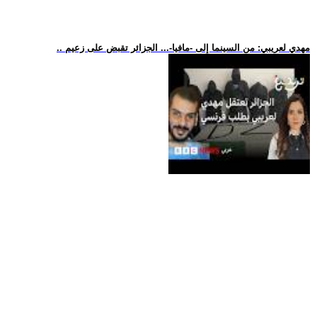
.. مهدي لعريبي: من السينما إلى -مافيا-... الجزائر تقبض على زعيم