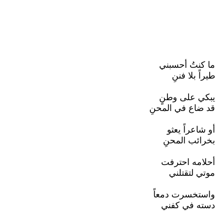
ما كنتُ أحسبني
طيراً بلا فننِ
يبكي على وطنٍ
قد ضاع في المحنِ
أو شاعراً يعثو
بخرائب المحنِ
أحلامه احترفت
موتي لتقتلني
واستخسرت دمعاً
دسته في كفني