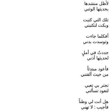
لأظل منشدها
بحديثها الوثني
تلك التي كتبت
وبكت لتكتبني
أفكلما جاءت
وتوسدت بدني
جددتُ في أملٍِ
لحديثها أذني
فأعود مبتدئاً
من حيث ألقتني
تجتر بي تعبي
لتعود تسألني
هل أنت لي وطناً
فأجيب : لا تهني