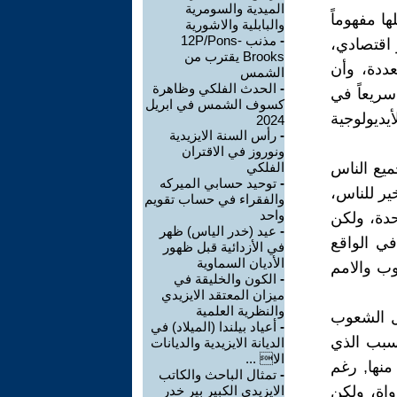
الميدية والسومرية
ا مفهوماً
والبابلية والاشورية
-
مذنب 12P/Pons-
و اقتصادي،
Brooks يقترب من
عددة، وأن
الشمس
-
الحدث الفلكي وظاهرة
 سريعاً في
كسوف الشمس في ابريل
يديولوجية
2024
-
رأس السنة الايزيدية
ونوروز في الاقتران
ميع الناس
الفلكي
-
توحيد حسابي الميركه
ير للناس،
والفقراء في حساب تقويم
واحد
حدة، ولكن
-
عيد (خدر الياس) ظهر
ي الواقع
في الأزدائية قبل ظهور
الأديان السماوية
وب والامم
-
الكون والخليقة في
ميزان المعتقد الايزيدي
والنظرية العلمية
كل الشعوب
-
أعياد بيلندا (الميلاد) في
سبب الذي
الديانة الايزيدية والديانات
الا ...
منها, رغم
-
تمثال الباحث والكاتب
واة، ولكن
الايزيدي الكبير بير خدر