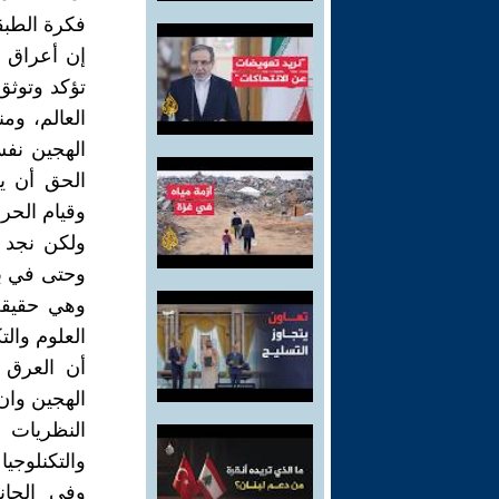
فكرة الطب
إن أعراق ا
تؤكد وتوثق
العالم، وم
الهجين نفس
الحق أن ي
وقيام الحر
ولكن نجد 
وحتى في بع
وهي حقيقة
العلوم وال
أن العرق 
الهجين وان
النظريات 
والتكنلوجي
وفي الجان