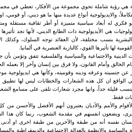
ية هي رؤية شاملة تحوي مجموعة من الأفكار، تعطي في مجمله
تكاملاً، والايديولوجية أنواع عديدة منها ما هو ديني، أو قومي، ا
و فكري له أبعاد سياسية متميزة أو أطر ثقافية مستقلة ومت
ولوجيات هي الأيديولوجية ذات الطابع الديني، لأنها تجد تأثيرها
لبشرية بنسب مختلفة، لأن العقائد توجه السلوك، وكذلك الأ
قومية لها تأثيرها القوي، كالنازية العنصرية في ألمانيا.
ت الدينية والاجتماعية والسياسية والفلسفية تتفق وتؤمن بأن ج
 الخالق وأمام القانون، ولا فرق بين إنسان وآخر إلا بعمله الخ
عن جنسيته وعرقه ودينه وقوميته، وكأنها هي ايديولوجية مو
ي الواقع ان كل هذه الشعارات والخطابات ليس لها تطبيق ف
 بنسب قليلة جداً، وانها مجرد شعارات تلقى على مسامع الشع
بات فقط.
أقوام والأمم والأديان يعتبرون أنهم الأفضل والأحسن من 
أخرى، ويضعون انفسهم في مقدمة الشعوب، ربما كان هذا ال
انسان نفسه أنه من طبقة والآخرين من طبقة اخرى او أدنى 
ة والساسة والانظمة بالعدالة الاجتماعية والديمقراطية والمسا