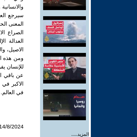
والانسانية
سيرجع العا
المعنى الحق
الصراع الا
العدالة ا
الاصيل، وا
ومن هذه ال
للإنسان يف
عن باقي ا
الاكبر في 
في العالم.
14/8/2024 الاربعاء
المزيد.....