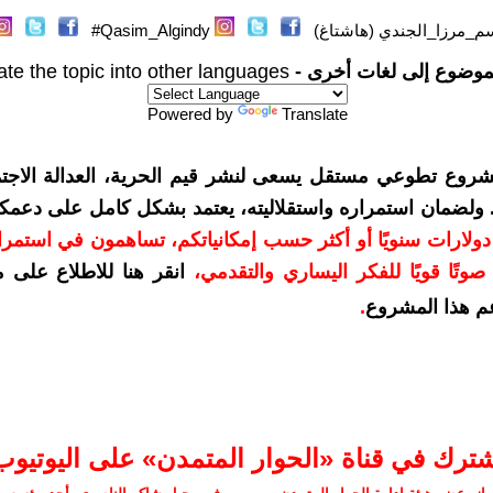
م_مرزا_الجندي (هاشتاغ)
Qasim_Algindy#
موضوع إلى لغات أخرى -
ate the topic into other languages
Powered by
Translate
شروع تطوعي مستقل يسعى لنشر قيم الحرية، العدالة الاجتم
. ولضمان استمراره واستقلاليته، يعتمد بشكل كامل على دعمك
دعمكم بمبلغ 10 دولارات سنويًا أو أكثر حسب إمكانياتكم، تساهمون في استم
وتًا قويًا للفكر اليساري والتقدمي
،
انقر هنا للاطلاع على 
م هذا المشروع
.
شترك في قناة «الحوار المتمدن» على اليوتيوب