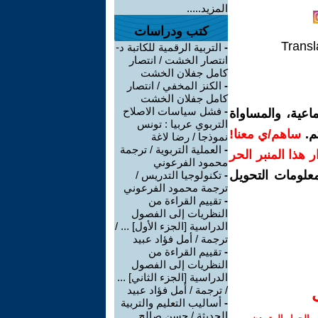
المزيد.....
كتب ودراسات
Transl
-
التربية الرقمية للكاتبة د-
انتصار الخشت / انتصار
كامل جفلان الخشت
-
الكنز المخفي / انتصار
كامل جفلان الخشت
-
فشل سياسات الاصلاح
اعية، والمساواة
التربوي عربيا : تونس
م.
ساهم/ي معنا!
نموذجا / رضا لاغة
-
العملية التربوية / ترجمة
رار هذا المنبر الحر
محمود الفرعوني
معلومات التحويل
-
تكنولوجيا التدريس /
ترجمة محمود الفرعوني
-
تقييم القراءة من
النظريات إلى الفصول
الدراسية [الجزء الأول] ... /
ترجمة / أمل فؤاد عبيد
-
تقييم القراءة من
النظريات إلى الفصول
الدراسية [الجزء الثاني] ...
/ ترجمة / أمل فؤاد عبيد
-
أساليب التعليم والتربية
الحديثة / حسن صالح