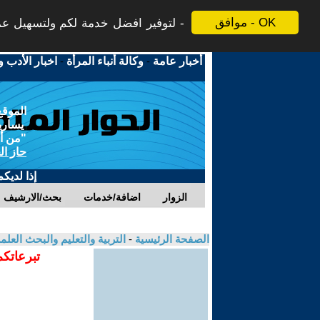
موافق - OK
لتوفير افضل خدمة لكم ولتسهيل عملي
أخبار عامة
-
وكالة أنباء المرأة
-
اخبار الأدب و
الموقع
يسارية
"من أج
حاز ال
إذا لديك
الزوار
اضافة/خدمات
بحث/الارشيف
الصفحة الرئيسية
-
التربية والتعليم والبحث العل
تبرعاتكم