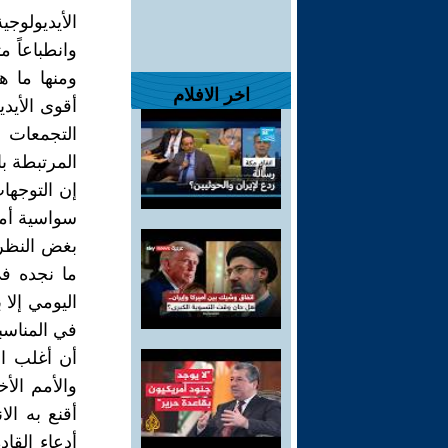
الأيديولوج
وانطباعاً م
ومنها ما ه
اخر الافلام
أقوى الأيدي
التجمعات ا
المرتبطة بال
إن التوجها
سواسية أمام
بغض النظر 
ما نجده ف
اليومي إلا
في المناس
أن أغلب ال
والأمم ال
أقنع به ال
أدعاء القاد