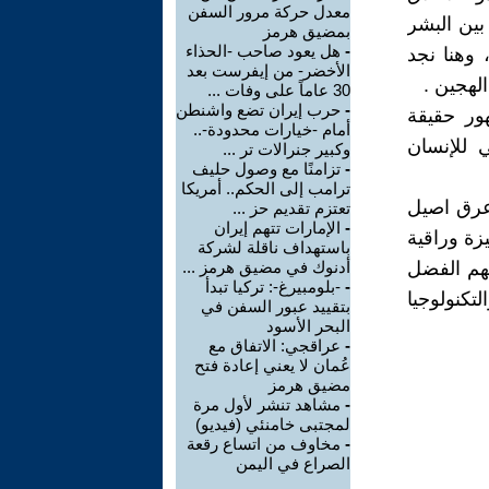
معدل حركة مرور السفن
بين البشر
بمضيق هرمز
-
هل يعود صاحب -الحذاء
 وهنا نجد
الأخضر- من إيفرست بعد
لهجين .
30 عاماً على وفات ...
-
حرب إيران تضع واشنطن
هور حقيقة
أمام -خيارات محدودة-..
 للإنسان
وكبير جنرالات تر ...
-
تزامنًا مع وصول حليف
ترامب إلى الحكم.. أمريكا
 عرق اصيل
تعتزم تقديم حز ...
-
الإمارات تتهم إيران
زة وراقية
باستهداف ناقلة لشركة
هم الفضل
أدنوك في مضيق هرمز ...
-
-بلومبيرغ-: تركيا تبدأ
تكنولوجيا
بتقييد عبور السفن في
البحر الأسود
-
عراقجي: الاتفاق مع
عُمان لا يعني إعادة فتح
مضيق هرمز
-
مشاهد تنشر لأول مرة
لمجتبى خامنئي (فيديو)
-
مخاوف من اتساع رقعة
الصراع في اليمن