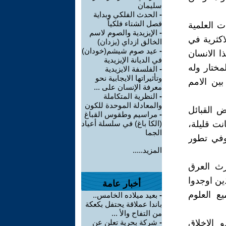
سليمان
-
الحدث الفلكي وبداية
فصل الشتاء فلكياً
ت العلمية
-
الإيزيدية والصوم لاسم
اكثرية في
الخالق ازداي (يزدان)
-
عيد صوم شيشم(خودان)
ا الانسان
في الديانة الإيزيدية
مختار وله
-
الفلسفة الايزيدية
وتأثيراتها الايجابية نحو
ين الامم
معرفة الإنسان على ...
-
النظرية المتكاملة
والمعادلة الموحدة للكون
 القبائل
-
مراسيم وطقوس القباغ
ت قليلة،
(الكا باغ) في سلسلة أعياد
الجما
وفي تطور
المزيد.....
رث العرق
ين اوجدوا
أخبار عامة
ع العلوم
-
بعيد ميلاده الخامس..
باندا عملاقة يحتفل بكعكة
من التفاح والأ ...
 الاخلاق
-
شركة بحرية تعلن عن