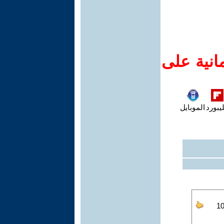
انية على
يبورد
الموبايل