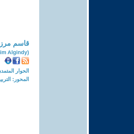
قاسم مرزا
(Qasim Algindy)
الحوار المتمدن-العدد: 8071 - 24
المحور: التربي