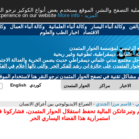
ة التصفح والنشر، الموقع يستخدم بعض أنواع الكوكيز نرجو النق
More info - المزيد
experience on our website
الفن
-
وكالة أنباء اليسار
-
وكالة أنباء العلمانية
-
وكالة أنباء العمال
-
وكا
الاقتصاد
-
اخبار الطب والعلوم
 الرئيسي لمؤسسة الحوار المتمدن
، علمانية، ديمقراطية، تطوعية وغير ربحية
ل مجتمع مدني علماني ديمقراطي حديث يضمن الحرية والعدالة الاجتم
حوار المتمدن على جائزة ابن رشد للفكر الحر والتى نالها أعلام في الفك
م مشاكل تقنية في تصفح الحوار المتمدن نرجو النقر هنا لاستخدام الموقع
كوردي
English
الاخبار
مراكز
الحوار المتمدن
مي
-
قاسم مرزا الجندي
- الصراع الايديولوجي بين أعراق الانسان
 وتبرعاتكن المالية تحفظ استقلال الحوار المتمدن، فشاركونا 
استمرارية هذا الفضاء اليساري الحر