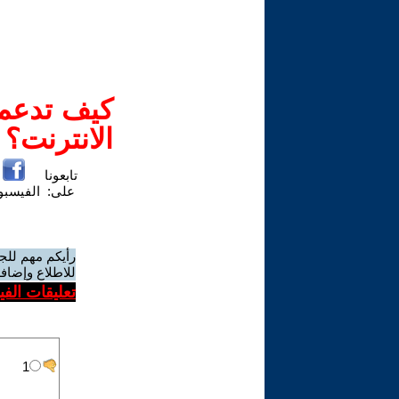
كيف تدعم-
الانترنت؟
تابعونا
على:
الفيسب
رأيكم مهم للج
للاطلاع وإضافة
تعليقات الف