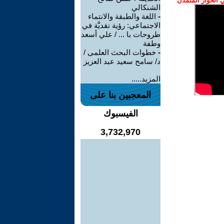
الحوار المتمدن
الشنكالي
-
اللغة والطبقة والانتماء
الاجتماعي: رؤية نقديَّة في
طروحات با ... / علي أسعد
وطفة
-
خطوات البحث العلمى /
د/ سامح سعيد عبد العزيز
المزيد.....
المعجبين بنا على
الفيسبوك
3,732,970