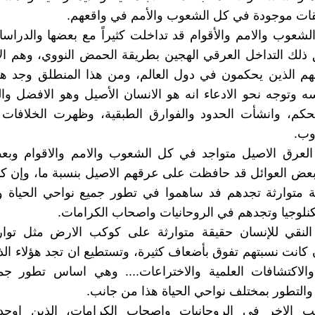
قات موجودة في كل الشعوب والأمم في واقعهم.
لشعوب والامم والأقوام قد تداخلت كثيراً مع بعضها والدراسا
 ذلك التداخل العرقي الهجين بطريقة الحمض النووي، وهم ال
نهم الذين يحكمون في دول العالم، ومن هذا المنطلق وجد هذ
ه وتوجه نحو الادعاء انه هو الانسان الأصيل وهو الافضل وال
حكم، وانشأت الحدود والفوارق الطبقية، وظهرت الخلافات ب
وب.
العرق الاصيل متواجد في كل الشعوب والامم والاقوام وبعض
ض العوائل قد حافظت على عرقهم الاصيل بنسبة ما، وإن كان
 متوارثة تجدهم فد ساهموا في تطور جميع نواحي الحياة 
تكنلوجيا وتجدهم في الروحانيات واصحاب الكرامات.
النقي للإنسان حقيقة متوارثة على كوكب الارض مثل توا
 كانت نسبتهم تفوق بأضعاف كثيرة، وتستطيع ان تجد هؤلاء الذ
والاكتشافات العلمية والاختراعات.... وهي اساس تطور جمي
ا والتطور بمختلف نواحي الحياة هذا من جانب.
ب الاخر في الروحانيات واصحاب الكرامات، الذين اوجدو