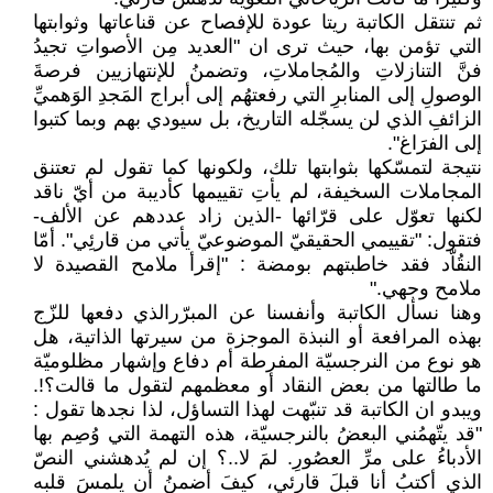
ثم تنتقل الكاتبة ريتا عودة للإفصاح عن قناعاتها وثوابتها
التي تؤمن بها، حيث ترى ان "العديد مِن الأصواتِ تجيدُ
فنَّ التنازلاتِ والمُجاملاتِ، وتضمنُ للإنتهازيين فرصةَ
الوصولِ إلى المنابرِ التي رفعتهُم إلى أبراج المَجدِ الوَهميِّ
الزائفِ الذي لن يسجّله التاريخ، بل سيودي بهم وبما كتبوا
إلى الفرَاغ".
نتيجة لتمسّكها بثوابتها تلك، ولكونها كما تقول لم تعتنق
المجاملات السخيفة، لم يأتِ تقييمها كأديبة من أيّ ناقد
لكنها تعوّل على قرّائها -الذين زاد عددهم عن الألف-
فتقول: "تقييمي الحقيقيّ الموضوعيّ يأتي من قارئِي". أمّا
النقُاّد فقد خاطبتهم بومضة : "إقرأ ملامح القصيدة لا
ملامح وجهي."
وهنا نسأل الكاتبة وأنفسنا عن المبرّرالذي دفعها للزّج
بهذه المرافعة أو النبذة الموجزة من سيرتها الذاتية، هل
هو نوع من النرجسيّة المفرطة أم دفاع وإشهار مظلوميّة
ما طالتها من بعض النقاد أو معظمهم لتقول ما قالت؟!.
ويبدو ان الكاتبة قد تنبّهت لهذا التساؤل، لذا نجدها تقول :
"قد يتّهمُني البعضُ بالنرجسيّة، هذه التهمة التي وُصِم بها
الأدباءُ على مرِّ العصُورِ. لمَ لا..؟ إن لم يُدهشني النصّ
الذي أكتبُ أنا قبلَ قارئي، كيفَ أضمنُ أن يلمسَ قلبه