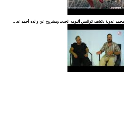
.. محمد عدوية يكشف كواليس ألبومه الجديد ومشروع عن والده أحمد عد