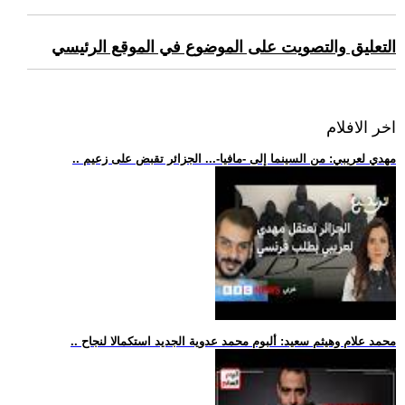
التعليق والتصويت على الموضوع في الموقع الرئيسي
اخر الافلام
.. مهدي لعريبي: من السينما إلى -مافيا-... الجزائر تقبض على زعيم
.. محمد علام وهيثم سعيد: ألبوم محمد عدوية الجديد استكمالا لنجاح