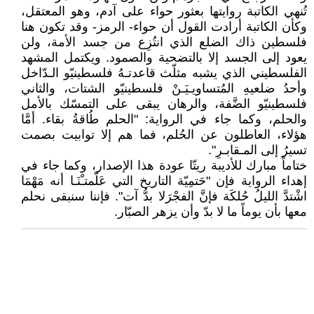
تُنهي الكاتبة روايتها بعثور حواء على آدم، وهو المعتقل،
وكأن الكاتبة أرادت القول أن حواء- الرمز- وقد تكون هنا
فلسطين ذاك الضلع الذي انتُزِع من جسد الأمة، ولن
يعود إلى الجسد إلا بالتضحية والصمود. ويكتمل المشهد
الفلسطيني الذي يشبه مثلّث قاعدتـهُ فلسطينيّو الـدّاخل
وأحدُ ضلعيهِ المُتساويـيَـنْ فلسطينيّو الشتات، والثاني
فلسطينيّو الضَّفة، والرهان يبقى على التمسّك بالأمل
والحلم، وكما جاء في الرواية: "الحلم طُاقةُ بقاء. أمَّا
هؤلاء، العاطلون عن الحُلم، فما هم إلا توابيت بصمت
تسيرُ إلى المـقابـرِ".
ختاماً مبارك للأديبة ريتّا عودة هذا الإصدار، وكما جاء في
إهداء الرواية فإن "حَتمِيّة التاريخ التي عَلّمتـْنَـا أنه مَهْمَا
اشْتدَّ الليلُ حُلكَة فإنَّ الفجْرَلا بدُّ آت". فإننا سنبقى نحلم
معها بأن يوماً ما لا بدّ وأن يزهر الصبّار.