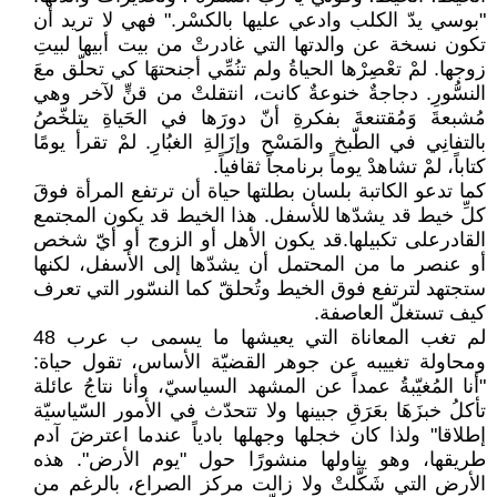
"بوسي يدّ الكلب وادعي عليها بالكسْر." فهي لا تريد أن
تكون نسخة عن والدتها التي غادرتْ من بيت أبيها لبيتِ
زوجها. لمْ تعْصِرْها الحياةُ ولم تنُمِّي أجنحتهَا كي تحلّق معَ
النسُّورِ. دجاجةٌ خنوعةٌ كانت، انتقلتْ من قنٍّ لآخر وهي
مُشبعةَ وَمُقتنعةَ بفكرةِ أنّ دورَها في الحَياةِ يتلخّصُ
بالتفانِي في الطّبخ والمَسْح وإزَالةِ الغبُارِ. لمْ تقرأ يومًا
كتاباً، لمْ تشاهدْ يوماً برنامجاً ثقافياً.
كما تدعو الكاتبة بلسان بطلتها حياة أن ترتفع المرأة فوقَ
كلِّ خيط قد يشدّها للأسفل. هذا الخيط قد يكون المجتمع
القادرعلى تكبيلها.قد يكون الأهل أو الزوج أو أيّ شخص
أو عنصر ما من المحتمل أن يشدّها إلى الأسفل، لكنها
ستجتهد لترتفع فوق الخيط وتُحلقّ كما النسّور التي تعرف
كيف تستغلّ العاصفة.
لم تغب المعاناة التي يعيشها ما يسمى ب عرب 48
ومحاولة تغييبه عن جوهر القضيّة الأساس، تقول حياة:
"أنا المُغيّبةُ عمداً عن المشهد السياسيّ، وأنا نتاجُ عائلة
تأكلُ خبزَهَا بعَرَقِ جبينها ولا تتحدّث في الأمور السّياسيّة
إطلاقا" ولذا كان خجلها وجهلها بادياً عندما اعترضَ آدم
طريقها، وهو يناولها منشورًا حول "يوم الأرض". هذه
الأرض التي شَكَّلتْ ولا زالت مركز الصراع، بالرغم من