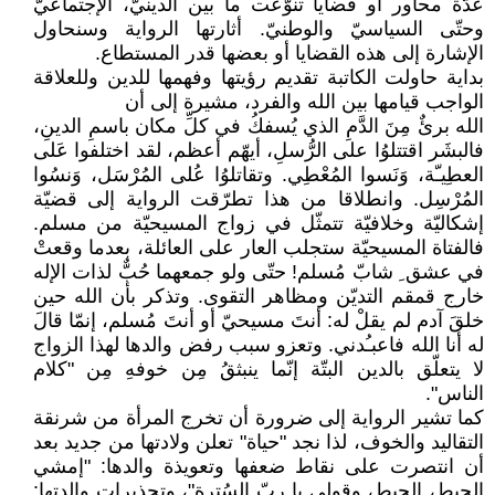
عدّة محاور أو قضايا تنوّعت ما بين الدينيّ، الإجتماعيّ
وحتّى السياسيّ والوطنيّ. أثارتها الرواية وسنحاول
الإشارة إلى هذه القضايا أو بعضها قدر المستطاع.
بداية حاولت الكاتبة تقديم رؤيتها وفهمها للدين وللعلاقة
الواجب قيامها بين الله والفرد، مشيرة إلى أن
الله برئٌ مِنَ الدَّمِ الذي يُسفكُ في كلِّ مكان باسمِ الدينِ،
فالبشَر اقتتلوُا على الرُّسلِ، أيهّم أعظم، لقد اختلفوا عَلى
العطِيـّة، وَنَسوا المُعْطِي. وتقاتلوُا عُلى المُرْسَل، وَنسُوا
المُرْسِل. وانطلاقا من هذا تطرّقت الرواية إلى قضيّة
إشكاليّة وخلافيّة تتمثّل في زواج المسيحيّة من مسلم.
فالفتاة المسيحيّة ستجلب العار على العائلة، بعدما وقعتْ
في عشق ِ شابّ مُسلم! حتّى ولو جمعهما حُبٌّ لذات الإله
خارج قمقم التديّن ومظاهر التقوى. وتذكر بأن الله حين
خلقَ آدم لم يقلْ له: أنتَ مسيحيّ أو أنتَ مُسلم، إنمّا قالَ
له أنا الله فاعبـُدني. وتعزو سبب رفض والدها لهذا الزواج
لا يتعلّق بالدين البتّة إنّما ينبثقُ مِن خوفهِ مِن "كلام
الناس".
كما تشير الرواية إلى ضرورة أن تخرج المرأة من شرنقة
التقاليد والخوف، لذا نجد "حياة" تعلن ولادتها من جديد بعد
أن انتصرت على نقاط ضعفها وتعويذة والدها: "إمشي
الحيط، الحيط، وقولي يا ربّ السُترة"، وتحذيرات والدتها: