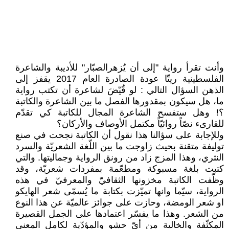
وأنت تقرأ رواية "إلى أن يُزهرالصبّار" للأديبة والشاعرة
الفلسطينية ريتّا عودة الصادرة العام 2017 يقفز إلى
الذهن السؤال التالي : لو قُيّضَ لشاعرة أن تكتب رواية
ما، هل سيكون بمقدورها الفصل ما بين الشاعرة والكاتبة
؟! وهل ستفسح الشاعرة المجال للكاتبة كي تقدّم
للقارىء نصّاً روائيّاً مكتمل الأوصاف والأركان؟
وللإجابة على سؤالنا هذا نقول أن الكاتبة نجحت في صنع
توليفة متقنة بحيث زاوجت ما بين اللّغة الشعريّة والسرد
النثري، وهذا المزج زاد من رونق الرواية وجماليتها. والتي
كتبت بلغة مسبوكة ومطعّمة بمفردات شعريّة، وقد
وظّفت الكاتبة مخزونها الثقافيّ والمعرفيّ في هذه
الرواية، سيّما وانها تميّزت بكتابة ما يُسمّى شعر الهايكو
او شعر الومضة، وحازت على جوائز عالميّة عن هذا النوع
من الشعر. وهذا ما يفسّر اعتمادها على الجمل القصيرة
المكثّفة والخالية من أيّ حشو والمؤدّية لكامل المعنى