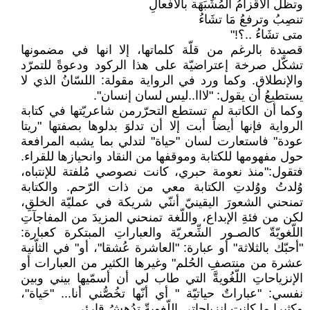
وتظلُّ الأقَزامُ المُشَبَهَة بالأفَعالِ
تنصِبُ وترفعُ مَا تشَاءُ
متى تشَاءُ ..؟!"
قصيدة بالرغم من قلّة كلماتها، إلا انها في مضمونها
تشكّل صرخة إعتراضيّة على هذا الركود ودعوةً للتمرّد
والإنطلاق. وكما ورد في الرواية مقولة: اللسّانُ الذي لا
يستطيعُ أن يقول: "لااا..ليس لسان إنسان".
وكما أن الكاتبة لم تستطع التحرّرمن شاعريّتها في كتابة
الرواية فإنها أيضاً أبت إلا أن تدلوَ بدلوها بصفتها "ريتا
عودة" فاستعارت لسان "حياة" لتدلي بما يشبه المرافعة
حول مفهومها للكتابة وموقفها من النقاد وانحيازها للقراء.
فتقول:"منذ نعومة حبري، كانت نصوصي مُلفتة للإنتباه،
وُلدتُ ووُلدتِ الكتابة معي من ذات الرّحم. والكتابة
تمنحني الشعورَ اليقينيّ أننّي شريكة في عمليّة الخلقِ،
لكن من فئةِ الإبداع، واللّغة تمنحني المزيدَ من المفاجآتِ
اللّغويّةّ كالصـور الشِّعريّة والعباراتِ المبتكرة كعبارة:
"أحبّك بالثلاثة" أو عبارة: "العاشرة عُشقا"، أو" في الثاّنية
عشرة من منتصفِ الحُلم" وغيرها الكثير من العبارات أو
الإنزياحاتِ اللّغُويةَّ التي طاب لي أن أسمّيها بيني وبين
نفسي: "عباراتٌ حياتيّة " أي أنّها تخُصُّني أنا... "حَياة"،
وكثيرا ما كانت انزياحاتي اللّغويةّ تدُهشُ قارئي.