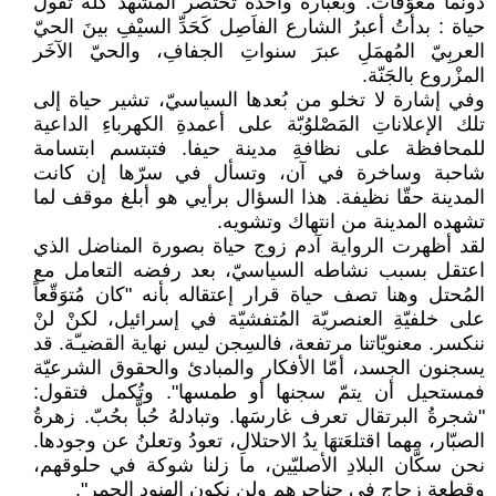
دونما معوّقات. وبعبارة واحدة تختصر المشهد كله تقول
حياة : بدأتُ أعبرُ الشارع الفاَصِل كَحَدِّ السيْفِ بينَ الحيّ
العربِيّ المُهمَلِ عبرَ سنواتِ الجفافِ، والحيّ الآخَر
المزْروع بالجَنّة.
وفي إشارة لا تخلو من بُعدها السياسيّ، تشير حياة إلى
تلك الإعلاناتِ المَصْلوُبّة على أعمدةِ الكهرباءِ الداعية
للمحافظة على نظافةِ مدينة حيفا. فتبتسم ابتسامة
شاحبة وساخرة في آن، وتسأل في سرّها إن كانت
المدينة حقّا نظيفة. هذا السؤال برأيي هو أبلغ موقف لما
تشهده المدينة من انتهاك وتشويه.
لقد أظهرت الرواية آدم زوج حياة بصورة المناضل الذي
اعتقل بسبب نشاطه السياسيّ، بعد رفضه التعامل مع
المُحتل وهنا تصف حياة قرار إعتقاله بأنه "كان مُتوَقّعاً
على خلفيّةِ العنصريّة المُتفشيّة في إسرائيل، لكنْ لنْ
ننكسر. معنويّاتنا مرتفعة، فالسِجن ليس نهاية القضيـّة. قد
يسجنون الجسد، أمّا الأفكار والمبادئ والحقوق الشرعيّة
فمستحيل أن يتمّ سجنها أو طمسها". وتُكمل فتقول:
"شجرةُ البرتقال تعرف غارسَها. وتبادلهُ حُباًّ بحُبّ. زهرةُ
الصبّار، مهما اقتلعَتهَا يدُ الاحتلالِ، تعودُ وتعلنُ عن وجودها.
نحن سكَّان البلادِ الأصليّين، ما زلنا شوكة في حلوقهم،
وقطعة زجاج في حناجرهم ولن نكون الهنود الحمر".