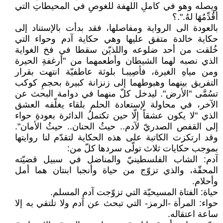
ويصله وهو في كاملِ اللهفة للغوصِ في المحيطاتِ التي
أقُدِّمُهَا لهُ.".؟
بالعودة الى الرواية ومفاصلها، فقد بدأت بالإستناد إلى
حكاية خالدة متفق عليها وهي حكاية آدم وحواء التي
خُلقت من أحد ضلوعه واللذيّن سقطا في فخ الغواية
الذي نصبه لهما الشيطان وأطعمهما من "أرغفةِ الحيرة
ومن مياهِ الغيرة، فأصِيبـا بلوثة عاطفيّة انتهت بقرار
التفريق بينهما وهبوطهما إلى زنزانة كبيرة بحجمِ كوكب
تسُمَّى "الأرض". ليدخل كلّ منهما في دوامة البحث عن
الآخر، في محاولة لإستعادة الحلم بلقاء يغلّفه العشق
الذي "لا يكون عشقاً إلّا حين تكتملُ الدائرة بعودةِ حواء
إلى القفص الصدريّ لآدم.. حيثُ الحنان.. حيثُ الأمان".
وقد ارتكزت الكاتبة على هذه الحكاية لتقدّم لنا روايتها
بموجب حكايات ثلاث تولّى سردها كلّ من:
آدم: الشاب الفلسطينيّ والمناضل في سبيل قضيّته
المحقّة، والذي تزوّج من حياة وأنجبا ابنتان هما أمل
وأحلام.
حياة: الفتاة المسيحيّة التي تزوّجت آدم المسلم.
حواء: المرأة -الرمز- التي تبحث عن آدم ولا تلتقي به إلا
ساعة اعتقاله.