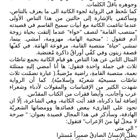
وجوهره باقلّ الكلمات.
كما نلحظ في الرواية لجوء الكاتبة الى ما يعرف بالتناص،
وسأكتفي بالإشارة إلى حالتين من هذا التناص الأولى
عندما تناغمت الكاتبة مع أبيات سميح القاسم في قصيدته
"منتصب القامة" لتصف "حواء" عندما إلتقت بحياة زوجة
آدم فتقول : "منحنية الهامة، مهزومة، أمشي. بينما،
تمشي "حياة" منتصبة القامة، مرفوعة الهامَة. في كفـّها
قصفة زيتون وفي كفّي أوراقُ ذاكرة مُغتصَبة.
المثال الثاني عن هذا التناص هو قيام الكاتبة بجمع تناصّات
ثلاث في جملة واحدة فتقول: ها أنا أمضي إليهِ ممتلئة
نعمة، منتصبة القامةِ، راضية مرْضيةَّ.( عبارة تضمّنت ثلاث
تناصّات مسيحيّة شعريّة وإسلاميّة). كما أن الرواية
شهدت الكثير من الإقتباسات والمقولات لأدباء وشعراء
عرب وأجانب، وأيضا فقرات من الكتاب المقدّس.
إضافة لما ذكرناه، فقد أبَت الكاتبة، وهي الشاعرة، إلّا ان
تجود على القارىء ببعض قصائدها وومضاتها الشعريّة
الهادفة، وسأذكر في هذا المجال قصيدة بعنوان: " صرخة
لا محلّ لها منَ الإعراب" فتقول:
" الى متى
يظلُّ الإنسانُ الصادِقُ ضميراً مُستتَرِا