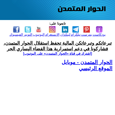
تابعونا على:
بودكاست
بنترست
تيلكرام
لينكدإن
الانستغرام
اليوتيوب
التويتر
الفيسبوك
تبرعاتكم وتبرعاتكن المالية تحفظ استقلال الحوار المتمدن،
فشاركونا في دعم استمرارية هذا الفضاء اليساري الحر
[اشترك في قناة ‫«الحوار المتمدن» على اليوتيوب]
الحوار المتمدن - موبايل
الموقع الرئيسي