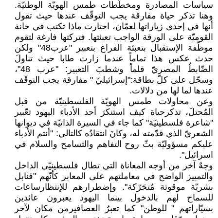
سياسات المصادرة ومخطّطات طمس الهويّة الوطنيّة.
وهنا تذكر حياة مفارقة يجب التوقّف عندها حيث تقول
أنها في إحدى زياراتها لعمّان، احتارت ماذا تكتب في خانة
القوميّة على الورقة الواجب تعبئتها. فتركتها فارغة لتقوم
موظّفة الإستقبال بتعبئة الفراغ بتعبير "عرب48" ولكن
حدث عكس هذا تماماً عندما زارت طابا حيث تناولَ
الضّابطُ المصريّ قلماً وشطبَ التعبير: "عرب 48"،
وسجّل على كلّ بطاقة:"إسرائيليّ " مفارقة يجب التوقّف
عندها لما لها من دلالات.
وعن محاولات طمس الهويّة الفلسطينيّة من قبل
المُحتلّ، تذكرحياة كيف استنكرَ أحد الأدباء اليهود تعّبير
"شاعرة فلسطينيّة" كما جاء في السيرة الذاتيّة في ديوانها
الشعريّ الذي قدّمته له، وكانَ انتقادُه كالتالي: "أنتم الأدباء
عليكم مسؤوليّة بثّ روح التفاهم والتسامح والسلام في
اسرائيل".
وجهٌ آخر من أوجه المعاناة التي تطال فلسطينيّي الداخل
والتمييز الواضح في معاملتهم على المعابر كأنّهم "قنابل
بشريّة موقوتة مُتحَرّكة". وإضطرارهم للإنتظارساعات
للسماح لهم بالدخول بينما اليهود يعبرون عائدين
بسيّاراتهم " للوطن" كما تعبرُ العصافيرمن مكان لآخر