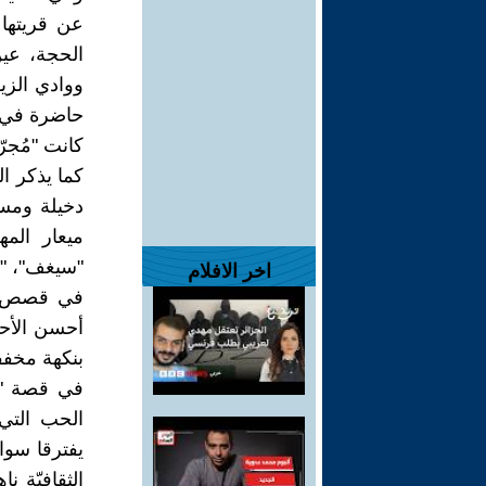
عن قريتها 
الحجة، عين
ووادي الزي
حاضرة في ذا
كانت "مُجر
كما يذكر ال
دخيلة ومست
ميعار الم
"سيغف"، "ي
اخر الافلام
في قصص هذ
أحسن الأحو
بنكهة مخفف
في قصة "ا
الحب التي 
يفترقا سوا
الثقافيّة 