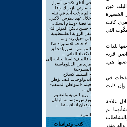
في ألتاي تكشف أسرار
لبلد، عين
حضارتي بازيريك وأفا ...
-
لم يرغب أحد في نيله
ر الخضيرة
خلال عهد بطرس الأكبر..
لقرى كانت
ما قصة -وسام السك ...
-
حسن بايكر: المؤثر الذي
كّوب التي
نقل الرواية الفلسطينية
إلى -جيل زد- و ...
-
-لا حاجة للاستيراد هذا
ضها بلدات
الموسم-.. سوريا تحقّق
اضي قرية
الاكتفاء الذاتي ...
-
قاليباف: لسنا بحاجة إلى
ضيها هي:
مزيد من الدبلوماسية
المسرحية
-
السينما كسلاح
صفحات في
أيديولوجي.. كيف يؤطر
فيلم -المواطن المنتقم-
 وإن كانت
ال ...
-
وزير التربية والتعليم
ورئيس مؤسسة اليابان
ال علاقة
يوقعان اتفاقية تعا ...
شأتهما لم
المزيد.....
والنشاطات
كتب ودراسات
والد منذر