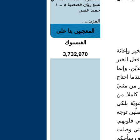
تسع رؤى قصصية م ... /
حميد عقبي
المزيد.....
المعجبين بنا على
الفيسبوك
ير وإغاثة
3,732,970
فعل الخير
يُن، وإنما
دما احتاج
 من مئتيّ
كاملا من
ويّة بلكي
لّين توجه
في قلوبهم.
لتي وصلت
كيف سأحكم