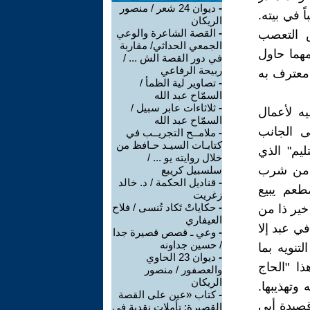
-
ديوان 24 شعر / منصور
ً في بيته.
الريكان
-
القصة الشاعرة والوعي
ض التعصب
الجمعي الحداثي/ مقاربة
مهما حاول
في دور القصة الش ... /
ربيحة الرفاعي
ّ معترف به
-
تصاوير لية الظمأ /
السمّاح عبد الله
-
ثلاثاءات عابر سبيل /
ه لأعمال
السمّاح عبد الله
ى الجانب
-
ملامــح التجريــب في
كتابـات السيـد حـافظ من
يم" الذي
خلال روايته يو ... /
أدمن شرب
سلسبيل كريبع
-
قناديل الحكمة / د. خالد
عم يبيع
زغريت
-
حكاياتْ تَكاد تُنسى / فلاح
ير ذا من
العيفاري
ي عبد إلا
-
وعي ـ قصص قصيرة جدا
/ حسين جداونه
نويه بما
-
ديوان 23 الحاوي
ا "الحاج
والعصفور / منصور
الريكان
وتهذيبها.
-
كتاب «عين على القصة
صيدة أبي
القصيرة: تأملات نقدية في