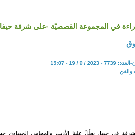
اءة في المجموعة القصصيّة -على شرفة حيفا-
وق
20 / 9 / 19 - 15:07
 والفن
فةٍ في حيفا، يطُلّ علينا الأديب والمحامي الحيفاوي ح