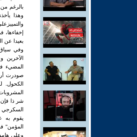
بالرغم من ع
وهذا يأخذن
والتمييزعل
إخفاءها، فم
بعيدا عن ال
وفي سياق 
الآخرين و
المضيء في
صودرت أرض
الكحول. 
المشروبات 
شر ذا فإن ا
السكرجي ال
يقوم به ع
المؤمن" في
وعلى هامش