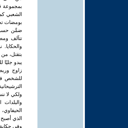
بمجموعة ق
الشعبي كما
بومضات تحمل
ضمَّن حسن 
تتآلف ومض
والحكايا. 
بتقتل، من 
يبدو جليًا 
زاوج وربط
للشخص فنج
الترشيحاني
ولكي لا نن
والبلدات 
الحيفاوي، 
الذي أصبح ي
وفي حكاية 