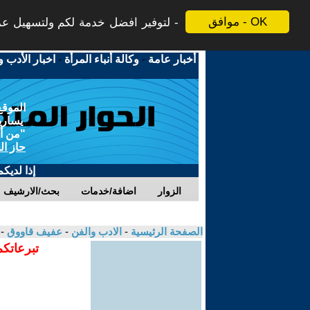
موافق - OK
لتوفير افضل خدمة لكم ولتسهيل عملي
أخبار عامة
-
وكالة أنباء المرأة
-
اخبار الأدب و
الموقع
يسارية
"من أج
حاز ال
إذا لديك
الزوار
اضافة/خدمات
بحث/الارشيف
الصفحة الرئيسية
-
الادب والفن
-
عفيف قاووق
-
تبرعاتكم