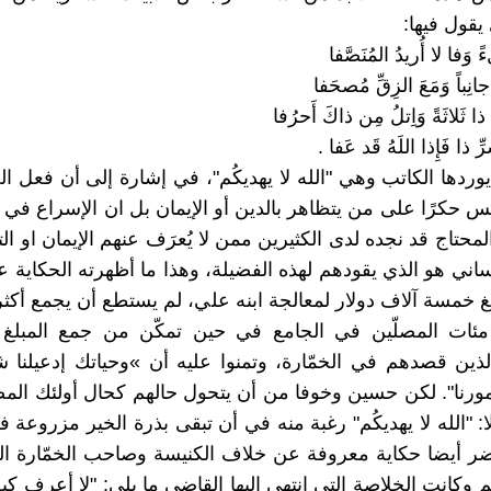
يقول فيها:
 وَفا لا أُريدُ المُنَصَّفا
جانِباً وَمَعَ الزِقِّ مُصحَفا
 ثَلاثَةً وَاِتلُ مِن ذاكَ أَحرُفا
ِّ ذا فَإِذا اللَهُ قَد عَفا .
وردها الكاتب وهي "الله لا يهديكُم"، في إشارة إلى أن فعل الخ
س حكرًا على من يتظاهر بالدين أو الإيمان بل ان الإسراع في 
حتاج قد نجده لدى الكثيرين ممن لا يُعرَف عنهم الإيمان او التد
اني هو الذي يقودهم لهذه الفضيلة، وهذا ما أظهرته الحكاية عن
 خمسة آلاف دولار لمعالجة ابنه علي، لم يستطع أن يجمع أكثر
مئات المصلّين في الجامع في حين تمكّن من جمع المبلغ 
ذين قصدهم في الخمّارة، وتمنوا عليه أن »وحياتك إدعيلنا ش
أمورنا". لكن حسين وخوفا من أن يتحول حالهم كحال أولئك المص
لا: "الله لا يهديكُم" رغبة منه في أن تبقى بذرة الخير مزروعة 
ضر أيضا حكاية معروفة عن خلاف الكنيسة وصاحب الخمّارة ا
م وكانت الخلاصة التي انتهى اليها القاضي ما يلي: "لا أعرف 