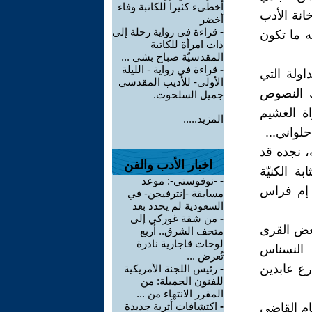
أخطىء كثيرا للكاتبة وفاء
نة الأدب
أخضر
-
قراءة في رواية رحلة إلى
ه ما تكون
ذات امرأة للكاتبة
المقدسيّة صباح بشي ...
-
قراءة في رواية - الليلة
اولة التي
الأولى- للأديب المقدسي
ك النصوص
جميل السلحوت.
ة الغشيم
المزيد.....
لواني...
ه، نجده قد
اخبار الأدب والفن
 الكنيّة
-
-نوفوستي-: موعد
 إم فراس
مسابقة -إنترفيجن- في
السعودية لم يحدد بعد
-
من شقة غوركي إلى
بعض القرى
متحف الشرق.. أربع
لوحات قاجارية نادرة
 النسناس
تُعرض ...
رع عابدين
-
رئيس اللجنة الأمريكية
للفنون الجميلة: من
المقرر الانتهاء من ...
-
اكتشافات أثرية جديدة
ام القاضي