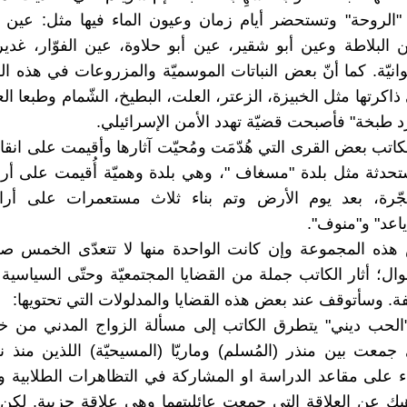
"الروحة" وتستحضر أيام زمان وعيون الماء فيها مثل: عين ا
 البلاطة وعين أبو شقير، عين أبو حلاوة، عين الفوّار، غدي
وانيّة. كما أنّ بعض النباتات الموسميّة والمزروعات في هذه ا
كرتها مثل الخبيزة، الزعتر، العلت، البطيخ، الشّمام وطبعا الع
ّد طبخة" فأصبحت قضيّة تهدد الأمن الإسرائيلي.
كاتب بعض القرى التي هُدّمَت ومُحيّت آثارها وأقيمت على انقا
حدثة مثل بلدة "مسغاف "، وهي بلدة وهميّة أُقيمت على أر
هجّرة، بعد يوم الأرض وتم بناء ثلاث مستعمرات على أرا
اعد" و"منوف".
ه المجموعة وإن كانت الواحدة منها لا تتعدّى الخمس 
ال؛ أثار الكاتب جملة من القضايا المجتمعيّة وحتّى السياسية
ة. وسأتوقف عند بعض هذه القضايا والمدلولات التي تحتويها:
لحب ديني" يتطرق الكاتب إلى مسألة الزواج المدني من خل
جمعت بين منذر (المُسلم) وماريّا (المسيحيّة) اللذين منذ ن
ء على مقاعد الدراسة او المشاركة في التظاهرات الطلابية 
ناهيك عن العلاقة التي جمعت عائليتهما وهي علاقة حزبية. لكن 