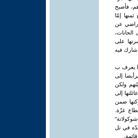
هم، فأصبح
منها إمّا
 راضي عن
 الحانات،
رتها على
 شارك فيه
ما يعرف ب
رأيضا إلى
ّتهم ولكن
ئلتها إلى
ركتها ضمن
طاع غزّة.
شوكولاتة"
دّه في تل
قائمة.