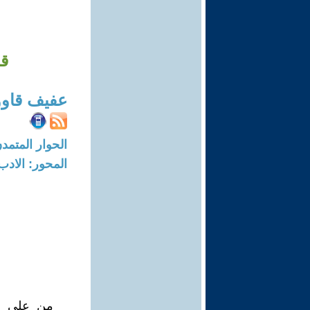
قر
عفيف قاو
الحوار المتمدن-العدد: 7739 - 23
المحور: الادب
من على شر