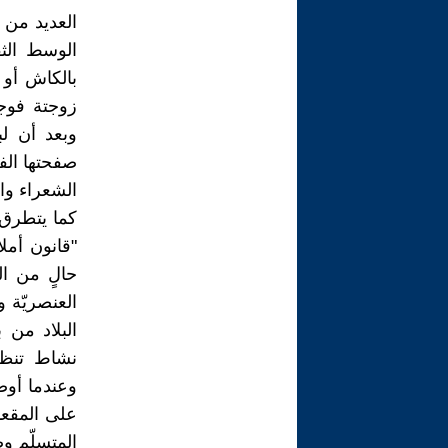
العديد من 
الوسط الثق
بالكاش أو
زوجتة فوجد
وبعد أن ل
صفحتها الفا
الشعراء وا
كما يتطرق 
"قانون أملا
حالٍ من ال
العنصريّة 
البلاد من 
نشاط تنظيم
وعندما أوص
على المقعد
المتسلّم وص