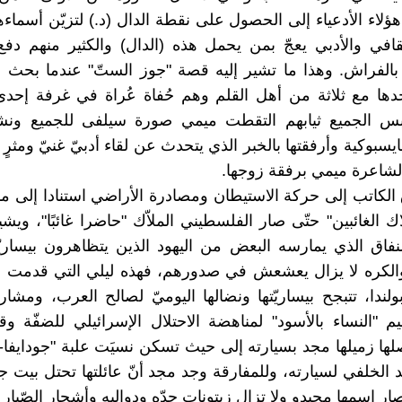
هؤلاء الأدعياء إلى الحصول على نقطة الدال (د.) لتزيّن أسماء
افي والأدبي يعجّ بمن يحمل هذه (الدال) والكثير منهم دفع ث
 بالفراش. وهذا ما تشير إليه قصة "جوز الستّ" عندما بحث
ها مع ثلاثة من أهل القلم وهم حُفاة عُراة في غرفة إحدى
بس الجميع ثيابهم التقطت ميمي صورة سيلفى للجميع ونش
يسبوكية وأرفقتها بالخبر الذي يتحدث عن لقاء أدبيّ غنيّ ومثرٍ
لشاعرة ميمي برفقة زوجها.
الكاتب إلى حركة الاستيطان ومصادرة الأراضي استنادا إلى 
ك الغائبين" حتّى صار الفلسطيني الملاّك "حاضرا غائبًا"، ويشي
نفاق الذي يمارسه البعض من اليهود الذين يتظاهرون بيساري
والكره لا يزال يعشعش في صدورهم، فهذه ليلي التي قدمت عا
بولندا، تتبجح بيساريّتها ونضالها اليوميّ لصالح العرب، ومشا
 "النساء بالأسود" لمناهضة الاحتلال الإسرائيلي للضفّة وق
لها زميلها مجد بسيارته إلى حيث تسكن نسيَت علبة "جودايفا-
 الخلفي لسيارته، وللمفارقة وجد مجد أنّ عائلتها تحتل بيت ج
ار اسمها مجيدو ولا تزال زيتونات جدّه ودواليه وأشجار الصّبار 