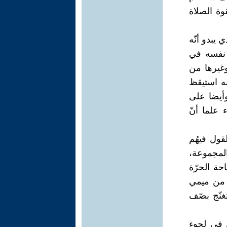
وة الصلاة
يبدو أنّه
ى نفسه في
وغيرها من
نه استيقظ
وأيضا على
علما أنّ
قول فيهُم
لمجموعة،
حة الحرّة
ب من ميمي
غنّج بصّف
ن في لجوء