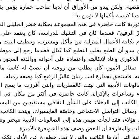
ضية، ولكن يبدو من الأوراق أن لدينا صاحب خمارة يؤمن بق
ينا كنيسة بأكملها لا تؤمن به".
ذكورية كانت حاضرة في هذه المجموعة بحكاية خضر الجليلي الذي 
بزّ الرفيع"، فعندما كان في التشيك للدراسة، كان يعتمد عل
م بكافة الأعمال المنزلية من مأكل ومشرب، وتنظيف البيت 
ن يبدو أن الطبع يغلب التطبع كما يُقال فعندما رجع إلى موط
الذكوري وعاد لاتكاليته واعتماده على أخواته ووالدته العجوز 
صغائر الأمور، كأن يطلب من زوجته أن تصبّ له كاسة ماء 
نبه. فاستحق بجدارة لقب ربيان عالبزّ الرفيع كما وصفه زميله.
لونات الأدبية التي نبتت كالفطريات والتي أفرزت ما يصح ال
ء وشاعرات بالإكراه، كانت حاضرة في أكثر من مكان في ا
لكاتب إلى الدخلاء على الشأن الثقافي مستفيدين من المسا
ها وسائل التواصل الاجتماعي وخاصّة الفايسبوك، ويتخذ الكات
هؤلاء، فقد لجأت ميمي هذه إلى الصالونات الأدبية تتبختر وتت
ت والمفارقة أن البعض وصف هذه الشويعرة بالأميرة.
انية التي أثارها الكاتب والتي لا تقل خطورة عن الأولى تكمُ