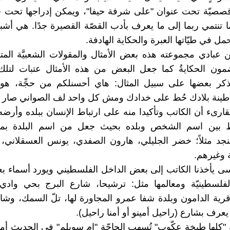
صصيّة تحت عنوان "على شرفة حيفا"، ويمكن إدراجها تحت خا
 تنتمي ربما إلى ما يعرف بأدب القصّة القصيرة جدًا. هي أشب
 في طيّاتها العبرة والحكاية الهادفة.
عبادي مجموعته هذه بعض الأمثال والمقولات الشعبيَّة المتد
مون الحكايةُ كما جعل البعض من هذه الأمثال عتبات لتل
نذكر بعضها على سبيل المثال: هاي أحسنلكم من حجِّة، هوا
طينة بلادك حُط على خدادك ومش كل واحد لف الصواني صار ح
للقارىء أن الكاتب وتأكيدا منه على ارتباط الإنسان ببلده وأرض
 بين اسم الشخص وبلده بحيث جعل من اسم البلدة بمثابة
د مثلاً؛ خضر الجليلي، هارون الصفدي، يونس العسقلاني،
ة وغيرهم.
سى يأخذنا الكاتب إلى بعض الداخل الفلسطيني ويورد أسماء 
الفلسطينيّة ومعالمها مثل: ترشيحا، شارع البرج بحي وادي
قرية الدامون وبلدة شفا عمرو المجاورة لها، تلّ السمك، وشا
عرف بشارع (راحيل أمينو أو أمنا راحيل).
"كلها طبخة عكّوب" تُسهِب الحاجّة "إم سويلم" في الحديث أم