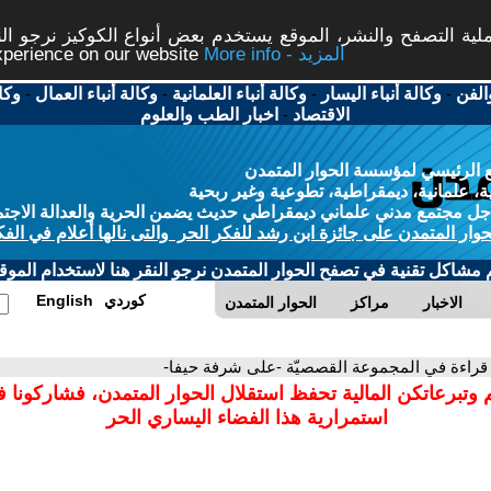
ة التصفح والنشر، الموقع يستخدم بعض أنواع الكوكيز نرجو النق
More info - المزيد
experience on our website
الفن
-
وكالة أنباء اليسار
-
وكالة أنباء العلمانية
-
وكالة أنباء العمال
-
وكا
الاقتصاد
-
اخبار الطب والعلوم
 الرئيسي لمؤسسة الحوار المتمدن
، علمانية، ديمقراطية، تطوعية وغير ربحية
ل مجتمع مدني علماني ديمقراطي حديث يضمن الحرية والعدالة الاجتم
حوار المتمدن على جائزة ابن رشد للفكر الحر والتى نالها أعلام في الفك
م مشاكل تقنية في تصفح الحوار المتمدن نرجو النقر هنا لاستخدام الموقع
كوردي
English
الاخبار
مراكز
الحوار المتمدن
 قراءة في المجموعة القصصيّة -على شرفة حيفا-
 وتبرعاتكن المالية تحفظ استقلال الحوار المتمدن، فشاركونا 
استمرارية هذا الفضاء اليساري الحر