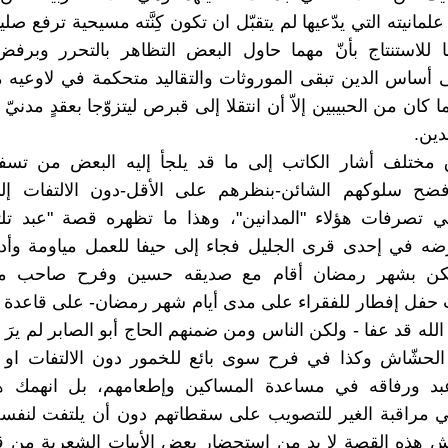
لمانيته التي يدّعيها لم يتقبّل ان تكون كِنَّته مسيحية ترفع صليبا
ا للاستنتاج بأنّ مهما حاول البعض التظاهر بالتحرر وبرف
ى أساس الدين تبقى الموروثات والتقاليد متحكمة في لاوعيه 
ا كان من الحبيبين إلاّ أن انتقلا إلى قبرص ليتزوّجا بعقدٍ مدني
دين.
مختلف أشار الكاتب إلى ما قد يلجأ إليه البعض من تسفي
فضح سلوكهم الشائن-بنظرهم على الأقل-دون الالتفات إل
 تصرفات هؤلاء "المدانين"، وهذا ما تظهره قصة "عبد تلتل
ه في إحدى قرى الجليل فجاء إلى حيفا للعمل مياومة و
لكن بشهر رمضان أقام مع صديقه حسين وفرح صاحب مط
حفل إفطار للفقراء على مدى أيام شهر رمضان- على قاعدة خ
لله قد عفا - ولكن الناس ومن ضمنهم الحاج أبو الصابر لم يرَ ف
حشّاش وكذا في فرح سوى بائع للخمور دون الالتفات او الت
بد ورفاقه في مساعدة المساكين وإطعامهم، بل انهمك هذ
 مراقبة الغير للتصويب على سقطاتهم دون أن يلتفت لنفسه 
 هذه القصة لا بد من استحضار بعض الأبيات الشعرية من ق