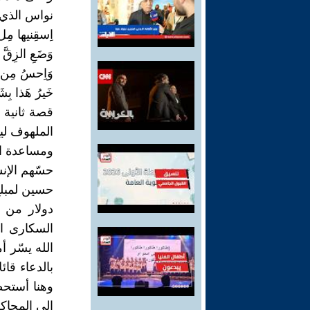
نواس الذي 
اِسقِنيها مِلءً
وَضَعِ الزِقَّ 
وَاِحسُ مِن ذا
خَيرُ هَذا بِشَر
قصة ثانية ي
الملهوف لي
ومساعدة الم
حسّهم الإنس
حسين لمبلغ
دولار من 
السكارى ال
الله يسّر 
بالدعاء قائ
وهنا أستح
الى المحاك