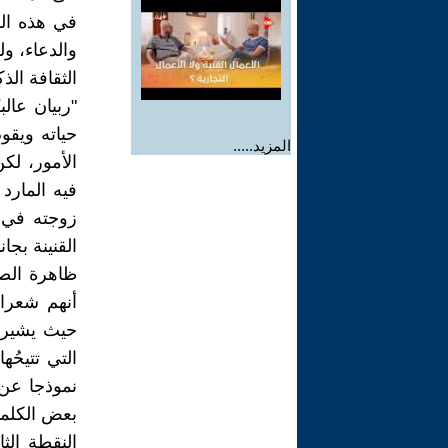
في هذه الق
والدعاء، ولد
الثقافة ال
"ربيان عال
حياته ويقو
المزيد.....
الأمور، لك
فيه المارد 
زوجته في 
القنينة بجا
ظاهرة الصا
أنهم شعرا
حيث يشير ا
التي تتيحُ
نموذجا عن 
بعض الكلما
النقطة الث