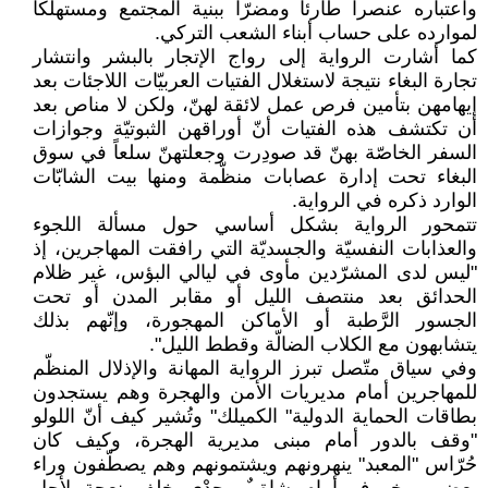
واعتباره عنصراً طارئاً ومضرّاً ببنية المجتمع ومستهلكاً
لموارده على حساب أبناء الشعب التركي.
كما أشارت الرواية إلى رواج الإتجار بالبشر وانتشار
تجارة البغاء نتيجة لاستغلال الفتيات العربيّات اللاجئات بعد
إيهامهن بتأمين فرص عمل لائقة لهنّ، ولكن لا مناص بعد
أن تكتشف هذه الفتيات أنّ أوراقهن الثبوتيّة وجوازات
السفر الخاصّة بهنّ قد صودِرت وجعلتهنّ سلعاً في سوق
البغاء تحت إدارة عصابات منظّمة ومنها بيت الشابّات
الوارد ذكره في الرواية.
تتمحور الرواية بشكل أساسي حول مسألة اللجوء
والعذابات النفسيّة والجسديّة التي رافقت المهاجرين، إذ
"ليس لدى المشرّدين مأوى في ليالي البؤس، غير ظلام
الحدائق بعد منتصف الليل أو مقابر المدن أو تحت
الجسور الرَّطبة أو الأماكن المهجورة، وإنّهم بذلك
يتشابهون مع الكلاب الضالّة وقطط الليل".
وفي سياق متّصل تبرز الرواية المهانة والإذلال المنظّم
للمهاجرين أمام مديريات الأمن والهجرة وهم يستجدون
بطاقات الحماية الدولية" الكميلك" وتُشير كيف أنّ اللولو
"وقف بالدور أمام مبنى مديرية الهجرة، وكيف كان
حُرّاس "المعبد" ينهرونهم ويشتمونهم وهم يصطّفون وراء