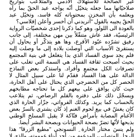
غير الصالحة للاستهلاك الآدمي والمتلاعب بتواريخ
صلاحيّاتها مما جعله يتخيّل أنّه يواجه عبد الحقّ بما رآه
ويعلمه بأن المخزن بمحتوياته كله فاسد، وتخيّل عبد
الحقّ يجيبه بالقول "أتريدني أن أخسر وأعلن إفلاسي؟
بالعودة الى اللولو، وهو كما ذكرنا إحدى شخصيّات الرواية
الرئيسيّة، فقد عاش متنقّلاً بين مهن مختلفة، إلى جانب
رفيق تشرّده عبّود الأقرع، وها هو يتذكّر أو يحاول أن
يستقرئ الأسباب التي أوصلت بلاده إلى ما وصلت إليه
فلم يجد سوى الفساد الذي بدأ يتغلغل في بنية المجتمع
بحيث أصبحت ثقافة الفساد هي السمة التي تغلب على
تصرفات الكل مجتمعٍ وأفراد. واستذكر بعض النماذج
الدالة على هذا الفساد فقدّم لنا على سبيل المثال لا
الحصر كل من الخضرجي الذي يحتال على أهل الحارة،
حيث كان يوافق على بيعهم كل ما تحتاجه مطابخهم
ويسجّل ذلك على دفتره بالقلم الرصاص، ثم يتلاعب
بالحساب كما يريد. وكذلك الفرواتي، جزّار الحارة الذي
كان يغشّ في بيع لحوم الغنم إذ كان يشتري بالسرّ بعض
الأغنام المصابة بأمراض فتّاكة لا يقبل المسلخ الوطني
بذبحها لأنّها تضرّ بصحة الحيوانات وبصحة البشر أيضا.
ولم ينسَ مختار الحارة ِ النسونجي "مطيع الزرقا" هذا
الرجل المتصابي، المدعوم من أحد أبناء عمومته، والذي لا