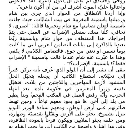
روحي وجسدي لم يقبل أن ِأكون داعرة، لقد خدعوني
واحتالوا عليَّ، الموت أشرف لي من أن أكون داعرة".
وإذا أردنا الانطلاق من الحوار الذي جرى بين شام
وزميلتها ياسمينة المغربية في بيت الشابّات، حيث جاءت
ياسمينة لتعلن تضامنها مع شام وتخبرها قائلة: "اصبري، لا
تخافي، كلّنا معك. سنعلن الإضراب عن العمل حتى يتمّ
إخراجك. هذا المقتطف من حوار شام وياسمينة ربّما
يعيدنا بالذاكرة إلى بيانات التضامن العربي التي ما كانت
يوماً تسمن او تغني من جوع، فالتضامن الكلامي لا يكفي
وهذا ما عبّرت عنه شام عندما قالت لياسمينة " الإضراب
فقط؟! ياسمينة، الإضراب؟!" .
يبقى أن نشير إلى أن اللولو الذي عُرف بأنه يركن كثيراً
إلى تخيّلاته، استطاع الكاتب أن يجعله يتخيّل الحلّ
المنشود لأزمة المهاجرين واللاجئين من بلاده، فتخيّل
نفسه وزيراً للمغتربين في حكومة بلده، بعد انتهاء
الحرب، وأنّه رفض العمل في المكتب الفخم،ً وبدأ يطير
من بلد إلى آخر. ها هو يعود معهم تباعاً ، وحين تهبط
طائرتهم على أرض الوطن، ومعهم سيادة الوزير اللولو
ينزل بشموخ، يجثو على الأرض ويقبّلها بقدسيّة وطهارة،
ومن خلفه يجثو الملايين ويبكون فرحاً بالعودة الظافرة،
وفي هذا إشارة واضحة من الكاتب إلى ما يجب القيام به