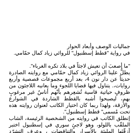
جماليات الوصف وأبعاد الحوار
في رواية "قطط إسطنبول" للروائي زياد كمال حمّامي.
"ما أصعبَ أن تعيش لاجئاً في بلاد تكره الغرباء".
يطلُّ علينا الروائي زياد كمال حمّامي مع روايته الصادرة
حديثاً عن دار نون 4، بعد أربع مجموعات قصصية وأربع
روايات،. يتناول فيها قضايا اللجوء وما يعانيه اللاجئون من
ظروفٍ حياتية قاسية تُشعِرهم بأنّهم أناسٌ غير مرغوبٍ
بهم، ليصبحوا أشبه بالقطط الشاردة في الشوارع
والأزقة، ولهذا ربما كان اختيار الكاتب لعنوان روايته هذه
تحت مُسمى" قطط إسطنبول".
إنطلق الكاتب في روايته من الشخصية الرئيسة، الشاب
الملقّب باللولو، وهو لاجئٍ سوري في إسطنبول اختبر
أزقّتَها المليئة بالأسرارِ والتناقضات ، وعرف التشرّد