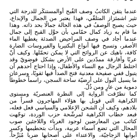
عندما يتقن الكاتبُ وصف القُبح أوالمستنكَر للدرجة التي
تثير اشمئزاز المتلقّي، فهذا يعتبر من الجمال والإبداع،
حيث يصبح الوصفُ في هذه الحالة جمالًا بحد ذاته. وهذا
ما قام به زياد كمال حمّامي بأن حوَّل القبح إلى جمال
عندما أجاد في وصف المراحيض الصدئة يغطيها الماء
الأصفر، وتسبح فيها أنواع البكتيريا والفيروسات الضارة
كافة، ناهيك عن الروائح التي لا يمكن تحمّلها. وكيف أنّ
عربًا وأفارقة ممدّدين على الأرض بشكل فوضويّ وقد
اختلط الرجال مع النساء والأطفال، وإذا احتاج أحدهم أن
يتبول ففي صفيحة معدنية فتح الصدأ فيها ثقوبًا، وسرعان
ما يسيل البول على أرضيّة ساحة السجن، راسماً خطوطاً
دموية من عارٍ ومن ذُلّ.
كما تطرّقت الرواية إلى النظرة العنصريّة ومستوى
الكراهية التي قوبل بها هؤلاء المهاجرون قسراً من
بلادهم، وكيف أن الشحن الإعلامي والسياسي فعل فعله،
فبعد خطاب الكراهية لمرشّحة حزب الوردة، توجّهت
كتائب من المعارضين لوجود الغرباء واللاجئين صوب
المحال التي تضع أسماء عربية، وبدأت بتحطيمها وكسر
أبوابها الزجاجيّة، والاعتداء على أصحابها ضربا مُبَرِّحاً.