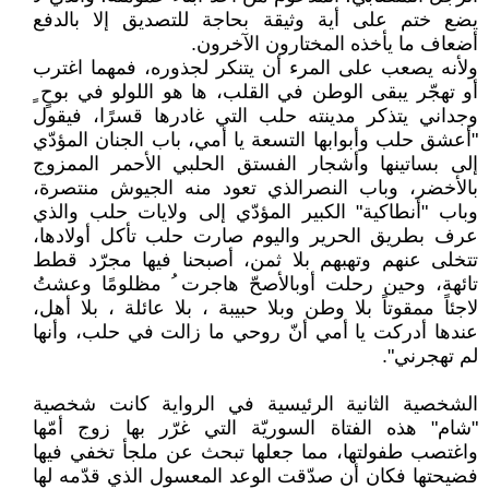
يضع ختم على أية وثيقة بحاجة للتصديق إلا بالدفع
أضعاف ما يأخذه المختارون الآخرون.
ولأنه يصعب على المرء أن يتنكر لجذوره، فمهما اغترب
أو تهجّر يبقى الوطن في القلب، ها هو اللولو في بوحٍ ٍ
وجداني يتذكر مدينته حلب التي غادرها قسرًا، فيقول
"أعشق حلب وأبوابها التسعة يا أمي، باب الجنان المؤدّي
إلى بساتينها وأشجار الفستق الحلبي الأحمر الممزوج
بالأخضر، وباب النصرالذي تعود منه الجيوش منتصرة،
وباب "أنطاكية" الكبير المؤدّي إلى ولايات حلب والذي
عرف بطريق الحرير واليوم صارت حلب تأكل أولادها،
تتخلى عنهم وتهبهم بلا ثمن، أصبحنا فيها مجرّد قطط
تائهة، وحين رحلت أوبالأصحّ هاجرت ُ مظلومًا وعشتُ
لاجئاً ممقوتاً بلا وطن وبلا حبيبة ، بلا عائلة ، بلا أهل،
عندها أدركت يا أمي أنّ روحي ما زالت في حلب، وأنها
لم تهجرني".
الشخصية الثانية الرئيسية في الرواية كانت شخصية
"شام" هذه الفتاة السوريّة التي غرّر بها زوج أمّها
واغتصب طفولتها، مما جعلها تبحث عن ملجأ تخفي فيها
فضيحتها فكان أن صدّقت الوعد المعسول الذي قدّمه لها