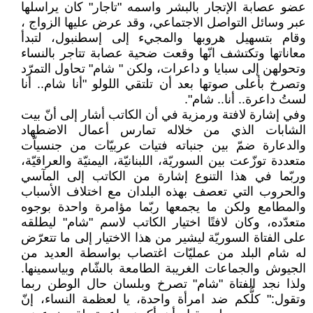
عضو عصابة الإتجار بالبشر واسمه "تاجار" كان يراسلها
عبر وسائل التواصل الاجتماعي، وقد عرض عليها الزواج ،
وقام بتسهيل هروبها والمجيء إلى إسطنبول، لتبدأ
معاناتها وتكتشف انّها وقعت ضحية عصابة تتاجر بالنساء
وتحولهن إلى سبايا و داعرات، ولكن " شام" تحاول التمرّد
وتصرخ بأعلى صوتها بعد أن تلتقي اللولو "أنا شام.. أنا
لستُ داعرة.. أنا.. شام".
وفي إشارة لافتة ورمزية في أن الكاتب أشار إلى أنّ بيت
الشابات الذي من خلاله تمارس أعمال الاضطهاد
والدعارة ضمّ بين جنباته فتيات عربيّات من جنسياّت
متعددة توزّعت بين السوريّة، اللبنانيّة، اليمنيّة والعراقيّة،
وربّما في هذا التنوع إشارة من الكاتب إلى المآسي
والحروب التي تعصف بهذه البلدان مع اختلاف الأسباب
والمطامع ولكن ما يجمعها ربّما مؤامرة واحدة بوجوه
متعدّده، وكان لافتًا اختيار الكاتب لاسم "شام" ليطلقه
على الفتاة السوريّة ليشير من هذا الاختيار إلى ما تتعرّض
له شام البلد من عمليّات اغتصاب بواسطة العديد من
الجيوش والجماعات الغريبة الطامعة بالشّام وبياسمينها.
ولذا نجد الفتاة "شام" تصرخ وبلسان حال الوطن ربما
وتقول:" كلُّكم ضد امرأة واحدة، يا لعظمة النساء، إنّ