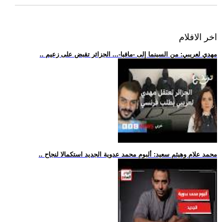
اخر الافلام
.. مهدي لعريبي: من السينما إلى -مافيا-... الجزائر تقبض على زعيم
.. محمد علام وهيثم سعيد: ألبوم محمد عدوية الجديد استكمالا لنجاح