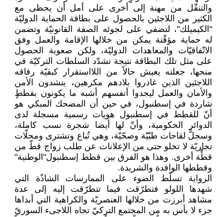
والتنقّل من مهنة إلى أخرى على أمل أن يحظى مع
الكثير من اللاجئين بالحصول على بطاقة الحماية الدوليّة
"الكيميلك"، لتضفي على لجوئه الصفة القانونيّة وتضمن
له حماية مؤقّتة يمكن من خلالها الإقامة والعمل وفق
الاتّفاقيّات والمعاهدات الدوليّة، ولكن صعوبة الحصول
على مثل تلك البطاقة نتيجة تشدّد السلطات التركيّة في
منحها، جعلته يعيش حالاً من اللااستقرار كبقيّة رفاقه
اللاجئين الذين غادروا بلادهم مكرهين، ينشدون الأمن
والأمان والعمل ليجدوا أنفسهم أشبه ما يكونون بقططٍ
شاردة في إسطنبول، في حين أن المضحك المبكي هو
أنّ للقطط في إسطنبول هويات رسمية مسجلة لدى
الدوائر الحكومية، وأنّ لها أيضا شجرة نسب كاملة،
وسجلَّ لقاحات طبّيّة وصحّيّة، وهي تُباع وتشترى ومحلّات
تجاريّة لا تخلو حتى من الإعلانات عن طلب زواج قطّ من
قطٍّة أخرى. وهذا هو الفرق بين قطط إسطنبول"الوطنية"
وقططها الوافدة والشريدة.
الرواية تسلّط الضوء على الممارسات الشاذّة التي
شهدها اللولو فتطرّقت فيما تتطرّقت إليه إلى عدة
مشاهد أبرزت من خلالها العنصريّة والكراهية التي أبداها
جزء لا بأس به من المجتمع التركيّ تجاه اللاجىء السوريّ