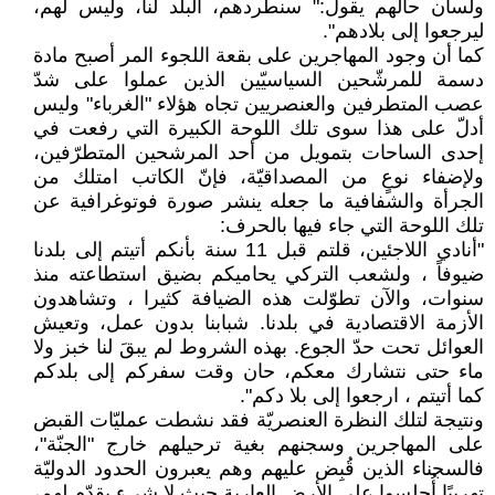
ولسان حالهم يقول:" سنطردهم، البلد لنا، وليس لهم،
ليرجعوا إلى بلادهم".
كما أن وجود المهاجرين على بقعة اللجوء المر أصبح مادة
دسمة للمرشّحين السياسيّين الذين عملوا على شدّ
عصب المتطرفين والعنصريين تجاه هؤلاء "الغرباء" وليس
أدلّ على هذا سوى تلك اللوحة الكبيرة التي رفعت في
إحدى الساحات بتمويل من أحد المرشحين المتطرّفين،
ولإضفاء نوعٍ من المصداقيّة، فإنّ الكاتب امتلك من
الجرأة والشفافية ما جعله ينشر صورة فوتوغرافية عن
تلك اللوحة التي جاء فيها بالحرف:
"أنادي اللاجئين، قلتم قبل 11 سنة بأنكم أتيتم إلى بلدنا
ضيوفاً ، ولشعب التركي يحاميكم بضيق استطاعته منذ
سنوات، والآن تطوّلت هذه الضيافة كثيرا ، وتشاهدون
الأزمة الاقتصادية في بلدنا. شبابنا بدون عمل، وتعيش
العوائل تحت حدّ الجوع. بهذه الشروط لم يبقَ لنا خبز ولا
ماء حتى نتشارك معكم، حان وقت سفركم إلى بلدكم
كما أتيتم ، ارجعوا إلى بلا دكم".
ونتيجة لتلك النظرة العنصريّة فقد نشطت عمليّات القبض
على المهاجرين وسجنهم بغية ترحيلهم خارج "الجنّة"،
فالسجناء الذين قُبِض عليهم وهم يعبرون الحدود الدوليّة
تهريبًا أُجلِسوا على الأرض العارية حيث لا شيء يقدّم لهم،