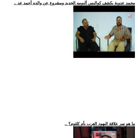
.. محمد عدوية يكشف كواليس ألبومه الجديد ومشروع عن والده أحمد عد
.. ما هو سر علاقة اليهود العرب بأم كلثوم؟