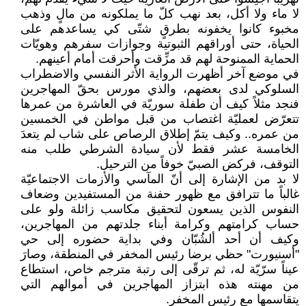
لا ماء ولا أكل، بعد نهب كلّ ما يملكونه من مالٍ وذهب
مخبوء كانوا يخفونه بطرقٍ شتّى كي يساعدهم على
الحياة، حتى أوراقهم الثبوتية وجوازات سفرهم وهويّات
الحماية الممنوحة لهم قد مزِّقت وأحرقت أمام أعينهم.
في موضع آخر أظهرت الرواية الأثر النفسي والاضطراب
السلوكي لدى بعضهم، والذي مورس بحقّ المهاجرين
فنجد مثلاً كيف أن طفلة سوريّة في العاشرة من عمرها
تتعرّض لعمليّة اغتصاب من قبل مواطن في الخمسين
من عمره.. وكيف يتمّ إطلاق الرصاص على شاب لم يتعدَ
الخامسة عشر فقط لأن سيادة الشرطي طلب منه
التوقف، فركض الصبيّ خوفاً من الترحيل.
لا بد من الإشارة إلى أنّ المآسي والأزمات الاجتماعيّة
غالباً ما تترافق مع ظهور حفنة من المستفيدين وضعاف
النفوس الذين يسعون لتحقيق مكاسب زائلة ولو على
حساب كرامتهم وكرامة أبناء جلدتهم من المهاجرين،
وكيف أن أحد ألشُبّان وفي بداية حضوره إلى حي
"أسنيورت" حظي برضا رئيس المخفر في المنطقة، وصارَ
عيناً سرّيّة له، ثم ترقّى إلى رتبة مترجم خاص، استطاع
من مهنته هذه ابتزاز المهاجرين في أموالهم التي
يتقاسمها مع رئيس المخفر.