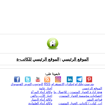
الموقع الرئيسي
الموقع الرئيسي للكاتب-ة
|
تابعونا على:
بنترست
تيلكرام
لينكدإن
الانستغرام
RSS
اليوتيوب
التويتر
الفيسبوك
الموقع الرئيسي
أخبار عامة
هيئة ادارة الحوار المتمدن - للإتصال بنا
وكالة أنباء المرأة
إحصائيات مؤسسة الحوار المتمدن
اخبار الأدب والفن
قواعد النشر
وكالة أنباء اليسار
ابرز كتاب / كاتبات الحوار المتمدن
وكالة أنباء العلمانية