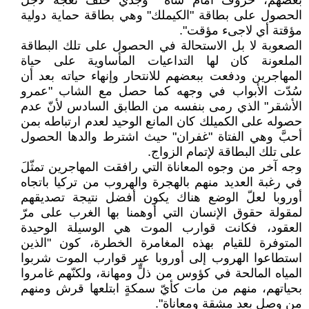
بعضهم، خروف أمام شاة ٌ وجدْي خلف نعجة لأجل
الحصول على بطاقة "الكيملك" وهي بطاقة حماية دولية
مؤقتة أي لاجىء مؤقت".
الصعوبة لا بل الاستحالة في الحصول على تلك البطاقة
الملعونة كان لها التداعيات المأساوية على حياة
المهاجرين ودفعت ببعضهم للانتحار وإنهاء حياته بعد أن
سُدّت الأبواب في وجهه كما حصل مع الشاب "عمرو
الأشقر" الذي رمى بنفسه من الطابق السادس لأنّ عدم
حصوله على الكميلك كان المانع الوحيد لعدم ارتباطه بمن
أحبَّ وهي الفتاة "غفران" حيث اشترط والدها الحصول
على تلك البطاقة لإتمام الزواج.
وجه آخر من وجوه المعاناة التي رافقت المهاجرين تمثّلَ
في رغبة العديد منهم بالهجرة والهروب من تركيا باتجاه
أوروبا لعلّ الوضع هناك يكون أفضل نتيجة تصديقهم
لمقولة حقوق الإنسان التي أوهمنا بها الغرب على مرّ
العقود، فكانت قوارب الموت هي الوسيلة الوحيدة
المتوفرة للقيام بهذه المغامرة الخطرة، كون "الذين
استطاعوا الهروب إلى أوروبا عبر قوارب الموت شربوا
المياه المالحة في كؤوس من ذلٍّ ومهانة، ولكنّهم غامروا
بحياتهم، منهم من مات كأيّ سمكةٍ ابتلعها قرش ومنهم
من وصل بعد مشقة ومعاناة".