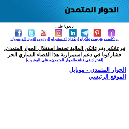
تابعونا على:
بودكاست
بنترست
تيلكرام
لينكدإن
الانستغرام
اليوتيوب
التويتر
الفيسبوك
تبرعاتكم وتبرعاتكن المالية تحفظ استقلال الحوار المتمدن،
فشاركونا في دعم استمرارية هذا الفضاء اليساري الحر
[اشترك في قناة ‫«الحوار المتمدن» على اليوتيوب]
الحوار المتمدن - موبايل
الموقع الرئيسي