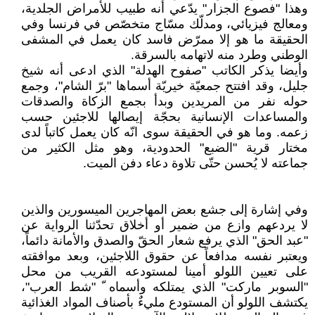
وهذا "فصوع الجزار" يدّعي أنه طبيب للأمراض الجلدية،
ومعالج فيزيائي، ومدلّك مسّاج متخصّص في فرنسا وفي
الحقيقة ما هو إلا ممرّض فاسد كان يعمل في المشفى
الوطني وطرد منه لاتهامه بالسرقة.
وأيضا يذكر الكاتب "صفوح الهدلة" الذي ادعى أنه شيخ
جليل، وقد افتتح جمعيّة خيريّة أسماها "برّ الشام"، وجمع
حوله نفر من المريدين وبدأ بجمع الزكاة والصدقات
والمساعدات الإنسانية بحجّة إيصالها للاجئين حسب
زعمه. وما هو في الحقيقة سوى انّه كان يعمل كاتباً لدى
مختار قرية "الضبع" الحدودية، وهو مثل الكثير من
جماعته لا يُحسن حتّى تلاوة دعاء دفن الميت.
وفي إشارة إلى جشع بعض المهاجرين الميسورين والذين
لا يردعهم وازع من ضمير أو أخلاق تحدّثنا الرواية عن
"عبد الحق" الذي يرفع شعار الحقّ والصدق والأمانة دائماً،
ويعتبر نفسه مدافعاً عن حقوق اللاجئين، وبعد موافقته
على تعيين اللولو أمينا لمستودعه القريب من محل
"السوبر ماركت" الذي يمتلكه وأسماه ّ "شط العرب"،
يكتشف اللولو أن المستودع مليءٌ بأصناف المواد الغذائية