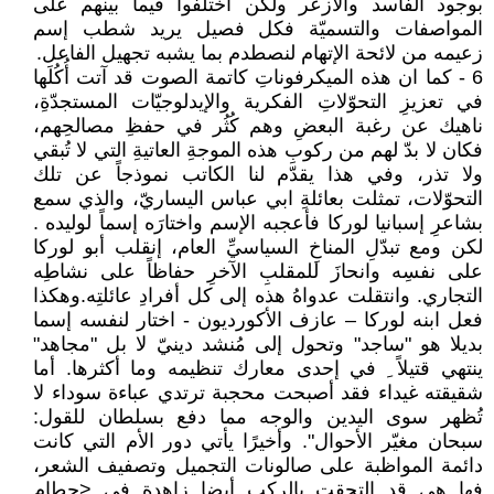
بوجود الفاسد والأزعر ولكن اختلفوا فيما بينهم على
المواصفات والتسميّة فكل فصيل يريد شطب إسم
زعيمه من لائحة الإتهام لنصطدم بما يشبه تجهيل الفاعل.
6 - كما ان هذه الميكرفوناتِ كاتمة الصوت قد آتت أُكُلَها
في تعزيزِ التحوّلاتِ الفكرية والإيدلوجيّات المستجدّةِ،
ناهيك عن رغبة البعضِ وهم كُثُر في حفظِ مصالحِهم،
فكان لا بدّ لهم من ركوبِ هذه الموجةِ العاتيةِ التي لا تُبقي
ولا تذر، وفي هذا يقدّم لنا الكاتب نموذجاً عن تلك
التحوّلات، تمثلت بعائلةِ ابي عباس اليساريّ، والذي سمع
بشاعرِ إسبانيا لوركا فأعجبه الإسم واختارَه إسماً لوليده .
لكن ومع تبدّلِ المناخِ السياسيِّ العام، إنقلب أبو لوركا
على نفسِه وانحازَ للمقلبِ الآخرِ حفاظاً على نشاطِه
التجاري. وانتقلت عدواهُ هذه إلى كل أفرادِ عائلتِه.وهكذا
فعل ابنه لوركا – عازف الأكورديون - اختار لنفسه إسما
بديلا هو "ساجد" وتحول إلى مُنشد دينيّ لا بل "مجاهد"
ينتهي قتيلاً ِ في إحدى معارك تنظيمه وما أكثرها. أما
شقيقته غيداء فقد أصبحت محجبة ترتدي عباءة سوداء لا
تُظهر سوى اليدين والوجه مما دفع بسلطان للقول:
سبحان مغيّر الأحوال". وأخيرًا يأتي دور الأم التي كانت
دائمة المواظبة على صالونات التجميل وتصفيف الشعر،
فها هي قد التحقت بالركب أيضا زاهدة في <حطام