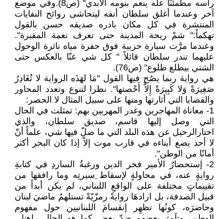
رأسه مطمئنًا علّه ينعم بنومه الأبدي" (ص8).وفي موضع
آخر وعندما أغلق سلطان أنفه ليتحاشى روائح النفايات
المنتشرة في كل مكان بادره صديقه حسن بالقول
تهكماً:" شمْ ريحة المدينة حتى تعرف نعمة المقبرة".
وعندما مرَّت سيارة حزبية فوق حفرة مياه ناثرة الوحول
عليهما تندر سلطان قائلاً " كل شي عنّا بالعكس حتى
الشتي بيطلع طلوع" (ص76).
هي رواية ربما يصُح فيها القول "مَا لهَذَه الرواية لا تُغَادِرُ
صَغِيرَةً وَلا كَبِيرَةً إِلاَّ أَحْصتها". نظرا لتنوع وتعدد المحاور
والقضايا التي أثارتها ومنها على سبيل المثال لا الحصر:
1- معاناة المهاجرين وغدر المهربين بهم: تمثلت في الحال
التي وصل إليها قاسم، صديق سلطان، والذي
اختارالرحيل عن هذه البلد التي ما ضلّ فيها شي، علماً أنّ
لا أحد يضع أبناءه في قارب موت إلاّ إذا كان البحر أكثر
أمانًا من الوطن".
2- إستحضارُ الأمير فخر الدين ورغبةُ الساردِ في كتابةِ
روايةٍ عنه، في محاولةٍ لإسقاط ِسيرتِه وما رافقها من
تقييماتٍ مختلفة على الواقعِ اللبناني، لم يكن أبداً من
قبيل الصدفة، بل ارادهَا روايةً رمزّيّةً تستلهمُ ماضيَ لبنان
وحاضرَه، كونُها تظهِر إنقسامَ اللبنانيين حول مفهوم
الوطن، وتآمرَ بعضِهم ضدّ بعض كما هو الحال راهنا .