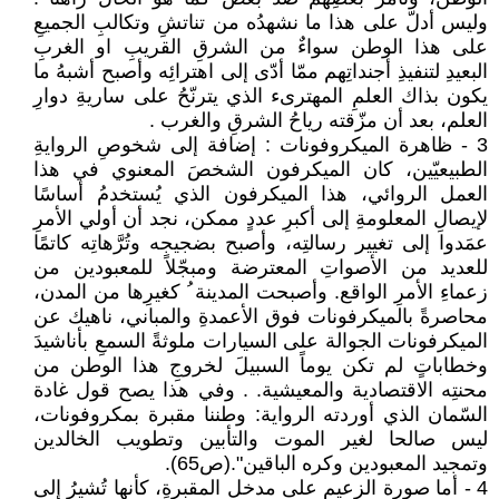
وليس أدلّ على هذا ما نشهدُه من تناتشِ وتكالبِ الجميعِ
على هذا الوطن سواءٌ من الشرقِ القريبِ او الغربِ
البعيدِ لتنفيذِ أجنداتِهم ممّا أدّى إلى اهترائِه وأصبح أشبهُ ما
يكون بذاك العلمِ المهترىء الذي يترنّحُ على ساريةِ دوارِ
العلم، بعد أن مزّقته رياحُ الشرقِ والغرب .
3 - ظاهرة الميكروفونات : إضافة إلى شخوصِ الروايةِ
الطبيعيّين، كان الميكرفون الشخصَ المعنوي في هذا
العمل الروائي، هذا الميكرفون الذي يُستخدمُ أساسًا
لإيصالِ المعلومةِ إلى أكبرِ عددٍ ممكن، نجد أن أولي الأمرِ
عمَدوا إلى تغيير رسالتِه، وأصبح بضجيجه وتُرَّهاتِه كاتمًا
للعديد من الأصواتِ المعترضة ومبجّلاً للمعبودين من
زعماءِ الأمرِ الواقع. وأصبحت المدينة ُ كغيرِها من المدن،
محاصرةً بالميكرفونات فوق الأعمدةِ والمباني، ناهيك عن
الميكرفونات الجوالة على السيارات ملوثةً السمعِ بأناشيدَ
وخطاباتٍ لم تكن يوماً السبيلَ لخروجِ هذا الوطن من
محنتِه الاقتصادية والمعيشية. . وفي هذا يصح قول غادة
السّمان الذي أوردته الرواية: وطننا مقبرة بمكروفونات،
ليس صالحا لغير الموت والتأبين وتطويب الخالدين
وتمجيد المعبودين وكره الباقين".(ص65).
4 - أما صورة الزعيم على مدخلِ المقبرةِ، كأنها تُشيرُ إلى