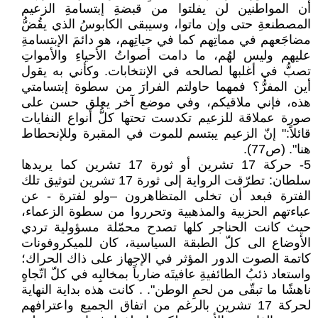
أن المواطنين لن يفلتوا من قبضةِ إبتسامةِ الزعيم
المصطنعةِ حتى وإن ماتوا، وسيبقى الكابوسُ الذي يقُضُّ
مضاجَعهم في مماتِهم كما في حياتِهم، هو دائمَ الإبتسامةِ
عليهم وليس لهُم، ما دامت أصواتُ الأحياءِ والأمواتِ
تصبُّ في أغلبها لصالحه في الإنتخابات. وكأني به يقول
أين المفرُّ؟ فمهما حاولتم الفرارَ من سطوة إبتسامتي
هذه، فإني ملاقيكم، وفي موضع آخر يعلق حسن على
صورة عملاقة للزعيم تكدست تحتها كلُّ أنواع النفايات
قائلاً:" إنّ الزعيم يبتسم للموت في المقبرة وللإنحطاط
هنا". (ص77).
5- حركة 17 تشرين أو ثورة 17 تشرين كما يريدها
سلطان: تطرّقت الرواية إلى ثورة 17 تشرين لتوثيق تلك
الفترة فبعد أن تخلى المتظاهرون –ولو لفترة - عن
عباءتهم الحزبية والمذهبية وتحرروا من سطوة الزعماء،
حيث كانت الحناجر كلها تصدح محمّلة مسؤولية تردي
الأوضاع الى كلّ الطبقة السياسية، كان للميكروفونات
كاتمة الصوت الدور المؤثر في الإجهاز على ذاك الحراك؛
واستعاد ذئبُ الطائفيةِ عافيتَه ضارباً بمخالبِه في كلّ اتّجاهٍ
ناهشًا ما تبقّى من لحمِ الوطن". . كانت هذه بداية النهاية
لحركة 17 تشرين بالرغم من اتفاق الجميع واعترافهم