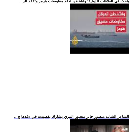
.. باحث في العلاقات الدولية: واشنطن تعقد مفاوضات هرمز وتفقد الر
.. الشاعر الشاب منصور جابر منصور المري يشارك بقصيدته في «قدها ج