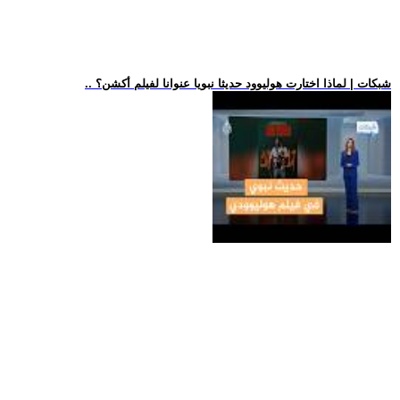
.. شبكات | لماذا اختارت هوليوود حديثا نبويا عنوانا لفيلم أكشن؟