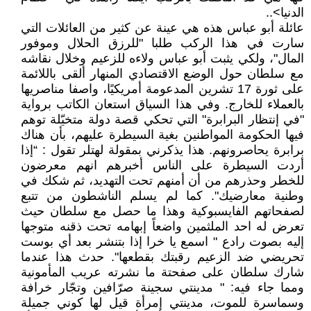
الدنيا>..
عائلة أبو عباس هذه هي عينة عن كثير من العائلات التي
سارت في هذا الركب طلبا "للرزق الحلال وموفور
المال"، ولكي يثبت أبو عباس ولاءه للزعيم وخلال نقاشه
مع سلطان حول الوضع الاقتصادي المنهار ألقى باللائمة
على ثورة 17 تشرين المدعومة أمريكيًا، واصفا مناصريها
بالعملاء للخارج. وفي هذا السياق استعان الكاتب برواية
"في إنتظار البرابرة" التي تحكي قصة دولة متخيّلة توهم
فيها الحكومة المواطنين بغية السيطرة عليهم، بأن هناك
برابرة يحاصرونهم. هذا يذكرني بمقولة لهتلر تقول : “إذا
أردت السيطرة على الناس أخبرهم انهم معرضون
للخطر وحذرهم من أن أمنهم تحت التهديد، ثم شكك في
وطنية معارضيك". كما لم يسلم الناشطون من تتبع
لصفحاتهم الفايسبوكية وهذا ما حصل مع سلطان حيث
تعرض له احد الملثمين واضعاً إبهامه تحت ذقنه متوجها
إليه بصوت رادع " اسمع يا خرا إذا بتنشر بعد أي بوست
تحريضي ضد الزعيم رقبتك بقطعها". حدث هذا عندما
شارك سلطان على صفحتة ما نشرته عريب المأمونية
ومما جاء فيه: " مدينتي سجينة صرّافين وتجّار خرافة
وسماسرة للموت، مدينتي إمرأة قيل لها كوني جميلة