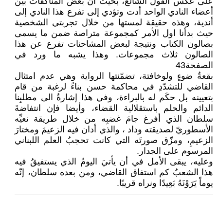
على عكس القول الشائع، بحيث أن بعض المناكفات بين
أعضاء النادي الواحد أدت وتؤدي إلى تفرع هذا النادي إلى
أندية، وهذه حقيقة لمستها من خلال تجربتي الشخصية
حيث بدأنا اول الأمر كمجموعة متراصة ضمن ما يسمى
بصالون الكتاب ونتيجة لبعض المشاحنات تفرع عن هذا
الصالون ثلاث مجموعات. وهذا يشبه ما ورد في
الصفحة43
بقعةُ ضوءٍ ولوخافتة، تضمّنتها الرواية وهي عدم امتثال
القاضي للتشدّدِ في محاكمة حسن بناءً لرغبة من قام
بتعيينه بل حكَم له بالبراءة، وفي هذا إشارةٌ الى مطلبِنا
الدائم والحلم باستقلالية القضاء، وأيضا فإن انتفاضةَ
سلطان الذي أفرغ جامَ غضبِه من خلال طريقة نعيِّه
الأسطوريّ لصديقته وداد ، والذي أدان فيه الزعيمَ ومختارَ
الزعيمِ، ومزّق صورتَه التي كانت تحجبُ العلم اللبناني
المرسوم على الجدار.
وعليه، يبقى الأمل في أن يأتيَ اليومُ الذي يستفيقُ فيه
هذا الشعبُ كم استفاق القاضي، ومن بعده سلطان، إنّه
يوماً يَرَوْنَهُ بَعِيدًا ونراه قريبًا.