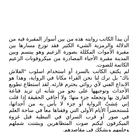
أن يبدأ الكاتب روايته هذه من بين أسوار المقبرة فيه من
الدلالة والرمزية الشيء الكثير فقد توزع مسارها بين
مقبرة الأموات المكللة بصورة الزعيم وهو يبتسم وبين
المدينة مقبرة الأحياء المصادرة من ميكروفونات الزعيم
الكاتمة للصوت.
لم يكتفِ الكاتب بالسرد أو استخدام اسلوب “الفلاش
باك” بل ترك لنا نحن القراء مكانا في الرواية، وهذا هو
الابداع الفني لأي روائي يحترم قارئه. لقد استطاع تطويع
الأحداث وتوجيهها على نحو من شأنه ان تزيد قناعة
القارئ بها وتجعله جزء منها؛ ولا أجافي الحقيقة إذا قلت
إني عِشتُ الرواية أو جزء لا بأس به من أحداثها،
مُستحضراً الأيام الأولى التي وقفناها معاً في ساحة العلم
في صور أو قرب السراي في النبطية قبل غزوة
الميكرفون ليكتم صوت المتظاهرين ويشتت شملهم
وحلمهم ويشكك في مقاصدهم.