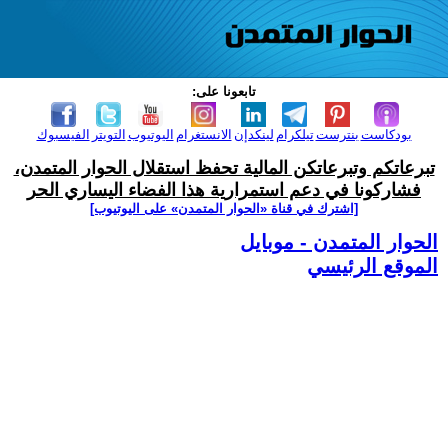
تابعونا على:
بودكاست
بنترست
تيلكرام
لينكدإن
الانستغرام
اليوتيوب
التويتر
الفيسبوك
تبرعاتكم وتبرعاتكن المالية تحفظ استقلال الحوار المتمدن،
فشاركونا في دعم استمرارية هذا الفضاء اليساري الحر
[اشترك في قناة ‫«الحوار المتمدن» على اليوتيوب]
الحوار المتمدن - موبايل
الموقع الرئيسي