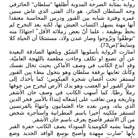
رواية بمثابة الصرخة المدوية أطلقها "سلطان" الحائرفي
وجه السلطان الجائر، هو ذاك الفتى الذي عاش سنين
عمره وفترة شبابه بين القبور ودرس المحاسبة معتقدا
أنها مهنة يسهل اكتساب العيش بها، لكنه بعد التخرج لم
يحظَ بوظيفة ، علما أنّ بعض زملائه الأقل ّ اجتهادًا منه
"توظفّوا وتزّوجوا وصار عندن ولاد، مستنتجًا أن الحياة كلا
وسايط"(ص73).
امتازت الرواية بأسلوبها الشيّق وبلغتها الصادقة البعيدة
عن أي تصنع او تكلف وجاءت مطعمة باللهجة العاميّة،
وقد أبدع الكاتب في وصف الأماكن بحيث تخال نفسك
وكأنك تعاينها برفقة سلطان وهو يتجول ببطء بين القبور
ليستقر تحت أغصان شجرة الفيكوس؛ كما يأخذك إلى
حفار القبور أبو الغضب وهو يدك الأرض ليخرج من جوفها
رملاً رطبًا. كما أسهب الكاتب في وصف خان الأشقر
وتاريخه ومن تعاقب على إشغاله إبتداءً بالأمير فخر الدين
الذي بناه، ومن بعده جاء العثمانيون وانتهاءً بالفرنسين
لتستقر ملكيته أخيرا باسم المطرانية واستأجره شخص
من آل الأشقر فأصبح يعرف باسم خان الأشقر.
وفيما يشبه الكوميديا السوداء يصف الكاتب حفرة القبر
بأنها "صارت ممهدة وأصبح بوسع الوافد الجديد وضع