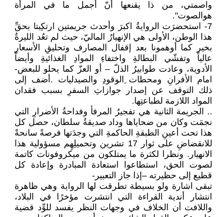
واصمتي، من ذا يقنعها أنّ أجمل ما في المرأة
هوالصوت".
7- استحضرَت الروايةُ اكبرَ وأحدث جريمتين ارتكِبتا بحقِّ
هذا الوطن، الأولى هي الإنهيارُ الماليّ، حيث لم تعُد الليرةُ
بخير كما أوهمونا بعد إقفال المصارف وتحليقِ الأسعارِ
عالياً وتفشّي البطالةِ واختفاءِ الموادِ الغذائيةِ وأيضاً
الأدوية، وعادت طوابيرُ الذلّ – أو العزّ كما يحلو للبعض-
امام الأفرانِ ومحطات ِالوقودِ والصيدليات .أضف إلى
ذلك التوقف عن إصدار جوازاتِ السفرِ بسبب فقدان
المواد اللازمة لطباعتِها.
.. الجريمة الثانية هي تفجيرُ المرفأ وفداحةُ الأضرارِ التي
نجمَت وكان من ضحاياها وداد صديقةُ سلطان، حصل كل
هذا تحت أعينِ الطبقةِ الحاكمةِ التي وجدَتها فرصةً سانحةً
للانقضاضِ على ثوار 17 تشرين وتحميلِهِم مسؤولية هذا
الانهيار. ونظرا لكثرة ما يمتلكون من ميكروفونات كاتمة
لصوت الحق، استطاعوا استعادة المبادرة وإعادة كل
قطيع إلى حظيرته –إذا جاز التعبير-
تبقى اشارة ولو بسيطة تطرقت لها الرواية وهي ظاهرة
انتشار أندية القراءة التي انتشرت مؤخرًا في البلاد،
واللافت أن الخلاف في وجهات النظر يفسد للوِّد قضية