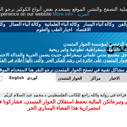
ة التصفح والنشر، الموقع يستخدم بعض أنواع الكوكيز نرجو النق
More info - المزيد
experience on our website
الفن
-
وكالة أنباء اليسار
-
وكالة أنباء العلمانية
-
وكالة أنباء العمال
-
وكا
الاقتصاد
-
اخبار الطب والعلوم
 الرئيسي لمؤسسة الحوار المتمدن
، علمانية، ديمقراطية، تطوعية وغير ربحية
ل مجتمع مدني علماني ديمقراطي حديث يضمن الحرية والعدالة الاجتم
حوار المتمدن على جائزة ابن رشد للفكر الحر والتى نالها أعلام في الفك
م مشاكل تقنية في تصفح الحوار المتمدن نرجو النقر هنا لاستخدام الموقع
كوردي
English
الاخبار
مراكز
الحوار المتمدن
 قراءة في رواية والله راجع للكاتب الفلسطيني د.محمد عبد السلام كريّم
 وتبرعاتكن المالية تحفظ استقلال الحوار المتمدن، فشاركونا 
استمرارية هذا الفضاء اليساري الحر