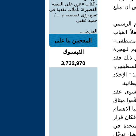
-
كتاب «عين على القصة
 ان تبتلع
القصيرة: تأملات نقدية في
تسع رؤى قصصية م ... /
حميد عقبي
ام الرسمي
المزيد.....
اً الغياب
بومصطفى–
المعجبين بنا على
م للهجرة
الفيسبوك
ن ذلك فقد
3,732,970
لسطينيين،
" الإخلاد
طانية.
ن سوى عقد
ندرية، ووقّعوا ميثاق
ا الاهتمام
فكان قرار
متحدة في
ا بانتظار تدخّل