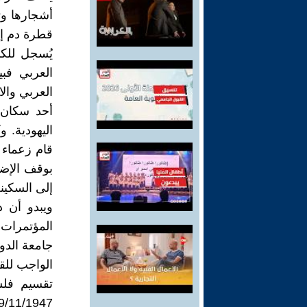
أشجارها وت
قطرة دم إن
يُسجل للكا
العربي فبي
العربي وا
أحد سكان 
اليهودية. 
قام زعماء 
بوقف الإضر
إلى السكينة
ويبدو أن د
جامعة الدول
الواجب للق
تقسيم فلس