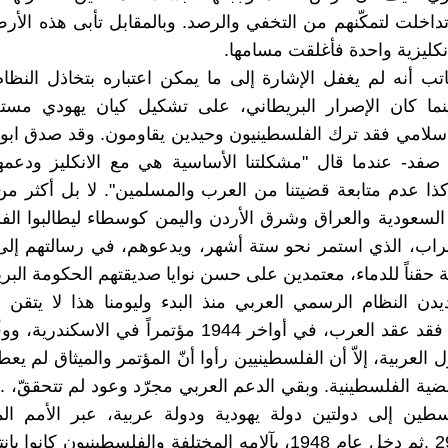
داخلت لتمكّنهم من التخفي والرصد. وبالمقابل تأبى هذه الأرض
كليزية واحدة فأغلقت مسامها.
تب أنه لم يغفل الإشارة إلى ما يمكن اعتباره بتخاذل النظ
نما كان الإصرار البريطاني، على تشكيل كيان يهودي مستغل
لاسلامي فقد ترك الفلسطينيون وحيدين يقاومون. وقد صدق ا
صفد- عندما قال "مشكلتنا الأساسية هي مع الانكليز ودعمه
وكذا عدم متابعة قضيتنا من العرب والمسلمين". لا بل أكثر م
السعودية والعراق وشرق الأردن واليمن كوسطاء ليطالبوا الف
اب، الذي استمر نحو ستة أشهر، ويدعوهم، في رسالتهم إلى: 
 حقناً للدماء، معتمدين على حسن نوايا صديقتهم الحكومة البري
يدن النظام الرسمي العربي منذ البدء وليومنا هذا لا يتق
المؤتمرات فقد عقد العرب، في أواخر 1944 مؤتمراً في الاسك
 العربية، إلاّ أن الفلسطينيين رأوا أنّ المؤتمر والميثاق لم يعطي
ضية الفلسطينية. وبقي الدعم العربي مجرّد وعود لم تتحققّ، .
طين إلى دولتين دولة يهودية ودولة عربية، عبر الأمم ال
29/11/1947 .ثم دخل عام 1948، بآلامه المختلفة والفلسطينيون كانو