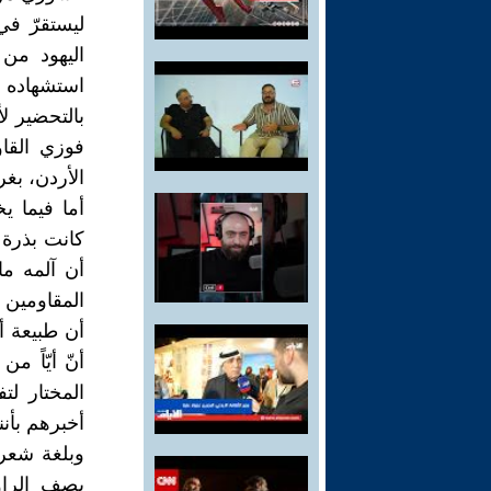
ليستقرّ في
اليهود من 
استشهاده ف
بالتحضير لأ
الأردن، بغ
أما فيما ي
كانت بذرة 
أن آلمه ما
المقاومين 
أن طبيعة أ
أنّ أيّاً م
المختار لت
أخبرهم بأن
وبلغة شعري
يصف الراو