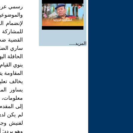
رسمي عربي 
والموضوعي
لإنضمام ال
للمشاركة ب
القضية ضحي
المزيد.....
ساري الضاب
الحافلة ال
ينوي القيام
المقاومة ي
يخالف تعلي
يساور الم
معلومات، و
إلى المقدم
لم يكن لد
لفنيش وجم
وهو يردد: 