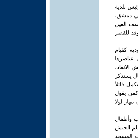
ئيس بلدية
في دمشق،
أسف العين
وفد للقصر
ية كقيام
ل عناصرها
 الانقاذ،
ال يستذكر
مل قائلاً
كمن يقول
تنهار لولا
اب وأطفال
علم الجيش
وب المسجد