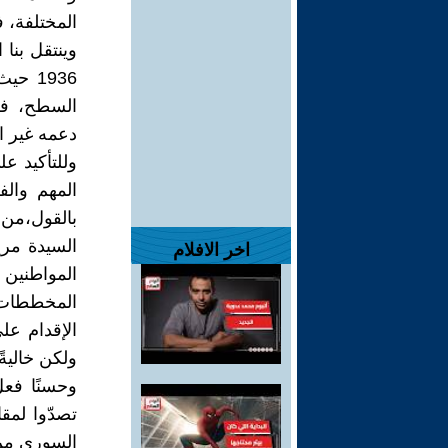
المختلفة، ف
1936 
السطح، فكا
دعمه غير ا
وللتأكيد ع
المهم والف
بالقول،من
السيدة مر
اخر الافلام
المواطنين 
المخططات ا
الإقدام على
ولكن خاليةً
وحسنًا فعل
تصدّوا لمقا
السوري من 