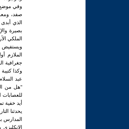
وفي موضع آ
صفد، ومعه
الذي أبدى 
بصيرة والإ
الملكي الأر
ويستفيض ال
الملازم أو
جغرافية الم
وكذا كتيبة
عبد السلام
"هل من ال
للعصابات ال
أيد خفية ت
يحدثنا الت
المدارس بسي
الانكليزي 