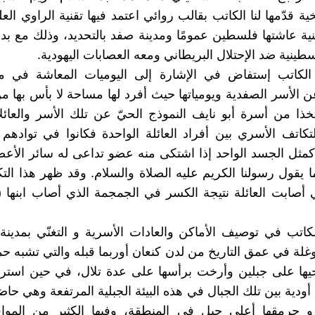
خية قدّمها لنا الكاتب بقالب روائي اعتمد فيها تقنية الراوي الع
ية عاشتها فلسطين عمومًا ومدينة صفد بالتحديد، وذلك مع بدا
سطينية ضد الإحتلال البريطاني ومعه العصابات اليهودية.
الكاتب إستفاض في الإشارة إلى اليوميات المعاشة في م
 الأسر الصفدية ويومياتها حيث أفرد لها مساحة لا بأس بها
تخذا من أسرة أبو نايف النموذج الحيّ عن تلك الأسر والعائلات
لتكاتف الأسري بين أفراد العائلة الواحدة فكانوا في توادهم
مثل الجسد الواحد إذا اشتكى منه عضو تداعى له سائر الأعض
 يقول رسولنا الكريم عليه الصلاة والسلام. وقد ظهر هذا الت
ي أصابت العائلة نتيجة الكسر في الجمجمة الذي أصاب ابنها (ا
لكاتب في توصيف الأماكن والعادات الأسرية و التغنّي بمدين
وغلة في عمق التاريخ من لدن كنعان أوربما قبله والتي تشبه حم
يها على جبلين وأرخت برأسها على عدة تلال، في حين استر
أودية بين تلك الجبال في هذه البيئة الجبلية المرتفعة وهي حاض
و جرمقها أعلى جبل في المنطقة، وفيها الكثير من المواق