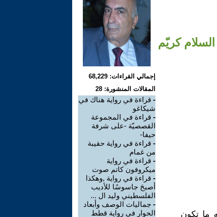
لسلام كريّم
إجمالي القراءات: 68,229
المقالات المنشورة: 28
-
قراءة في رواية هناك في
شيكاغو
-
قراءة في المجموعة
القصصيّة -على شرفة
حيفا-
-
قراءة في رواية حقيبة
من غمام
-
قراءة في رواية
ميكروفون كاتم صوت
-
قراءة في رواية ,وهكذا
أصبحَ جاسوسًا للأديب
الفلسطيني وليد ال ...
-
جماليات الوصف وأبعاد
الحوار في رواية قطط
ه ما تكون