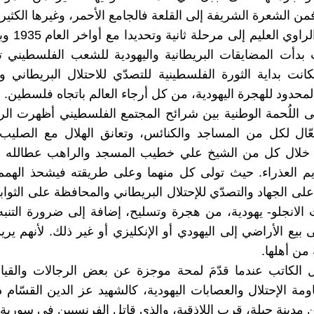
من الشعرة الشريفة إلى القلعة فالجامع الأحمر، وغيرها الكثير.
وينتقل بنا الراو
حيث بدأت المضايقات البريطانية واليهودية للشعب الفلسطيني
نت بداية الثورة الفلسطينية للتصدّي للاحتلال البريطاني 
لمحدود للهجرة اليهودية، من كل أرجاء العالم باتجاه فلسطين.
لى اللُحمة الوطنية بين شرائح المجتمع الفلسطيني أظهرت الرو
عّال لكل من المساجد والكنائس، وتعانق الهلال مع الصليب 
 خلال كل من الشيخ علي خطيب المسجد والراهب عطالله 
يم العذراء. حيث تولى كل منهما وعلى طريقته فيشحذ الهم
على الجهاد والتصدّي للإحتلال البريطاني والمحافظة على الثوا
لانجلو- يهودية، من هجرة وتسليح، إضافة إلى ضرورة التنب
 بيع الأراضي إلى اليهودي أو الإنكليزي أو غير ذلك. لأنهم ير
 من أهلها.
 الكاتب عندما قدّمَ لمحة موجزة عن بعض الرجالات والقيا
ومة الإحتلال والعصابات اليهودية، كالشهيد عز الدين القسّام 
مدينة جبلة، قرب اللاذقية، والذي قاتل الفرنسيين في سورية