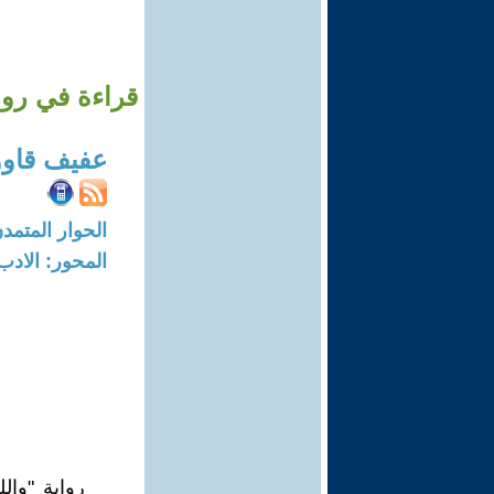
قراءة في روا
عفيف قاو
الحوار المتمدن-العدد: 8021 - 24
المحور: الادب
رواية "وال