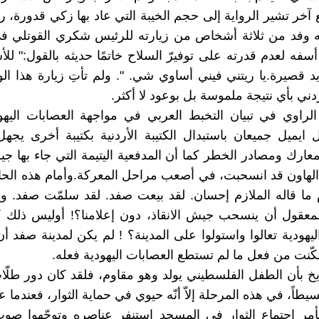
خر تشير الرواية إلى حجم الخيبة التي عاد بها زكي قدورة، ر
 وفد من ثلاثة أشخاص من زيارته للرئيس شكري القوتلي 
أسفه لعدم قدرته على توفيرّ السلاح خاتمًا حديثه بالقول:" لل
يد قصيرة.يا ريتني فيني أساوي شي. ". ولم تأتِ زيارة هذا ال
دني بأي نتيجة ملموسة بل بوعود لا أكثر.
راوي في تبيان التخبط العربي في مواجهة العصابات اليهود
ل ايميل جميعان باستبدال الكتيبة الأردنية بكتيبة أخرى يجه
عارك ومصادر الخطر كما أن المدفعية اليتيمة التي جاء بها جيش
 الهاون قد انسحبت، في أصعب مراحل المعركة.وأمام هذه الح
 ما قاله الملازم إحسان. لقد بيعت صفد. لقد سلمّت صفد. ويك
معقول أن ينسحب جيش الانقاذ، دون إعلامنا؟! أوليس ذلك 
يهودية تعالوا واستولوا على المدينة؟ ! لم يكن لمدينة صفد أن 
مكّنت من فعل ما لم تستطع العصابات اليهودية فعله.
اريخ بأن الطفل الفلسطيني يولد وهو مقاوم، فلقد كان دور طلّ
طاً، في هذه المرحلة إلاّ أنّه حيوي في حماية الثوار، فعندما 
بأمر اجتماع الثوار في المسجد استنفر عناصره وتوجّهوا ص