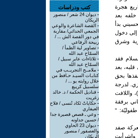
اريع هجرة
كتب ودراسات
-
ديوان 24 شعر / منصور
 خلفه بعد
الريكان
حسيني بدأ
-
القصة الشاعرة والوعي
الجمعي الحداثي/ مقاربة
 إلى دخول
في دور القصة الش ... /
 العراق وسورية وشرق
ربيحة الرفاعي
-
تصاوير لية الظمأ /
السمّاح عبد الله
سلام فقد
-
ثلاثاءات عابر سبيل /
السمّاح عبد الله
قلبه، بعد
-
ملامــح التجريــب في
نفذها بحق
كتابـات السيـد حـافظ من
خلال روايته يو ... /
زي. لدرجة
سلسبيل كريبع
-
قناديل الحكمة / د. خالد
، واللافت
زغريت
اني برفقة
-
حكاياتْ تَكاد تُنسى / فلاح
العيفاري
فوليّة: "
-
وعي ـ قصص قصيرة جدا
/ حسين جداونه
-
ديوان 23 الحاوي
عركة صفد
والعصفور / منصور
 واشرأبت
الريكان