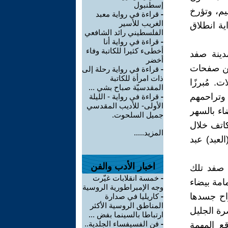
إسطنبول
ليم، وتؤرخ
-
قراءة في رواية معبد
الغريب للأسير
ية انطلاق
الفلسطيني رائد الشافعي
-
قراءة في رواية أنا
أخطىء كثيرا للكاتبة وفاء
دينة صفد
أخضر
 من صفحات
-
قراءة في رواية رحلة إلى
ذات امرأة للكاتبة
. مُبرزًا
المقدسيّة صباح بشي ...
 وتراحمهم
-
قراءة في رواية - الليلة
الأولى- للأديب المقدسي
اء بالسهر
جميل السلحوت.
كاتف خلال
المزيد.....
لعبد) عبد
اخبار الأدب والفن
ة صفد تلك
-
خمسة انقلابات غيّرت
امة بيضاء
وجه الإمبراطورية الروسية
اح جسدها
-
كاريليا في صدارة
المناطق الروسية الأكثر
رة الجليل
ارتباطا بالسينما بفض ...
-
فن الفسيفساء الجلدية..
ع المهمة