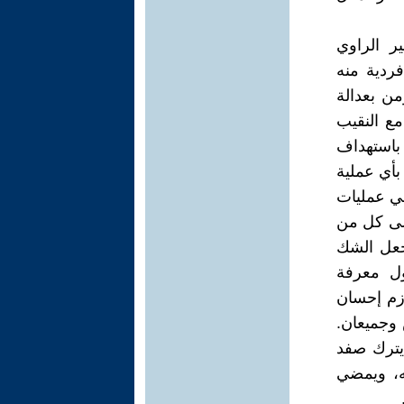
ر الراوي
ردية منه
من بعدالة
مع النقيب
 باستهداف
بأي عملية
في عمليات
على كل من
 جعل الشك
ول معرفة
ازم إحسان
 وجميعان.
يترك صفد
ه، ويمضي