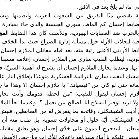
ما، لم يلحْ بعد في الأفق.
ة تقتضي منّا التفريق بين الشعوب العربية وأنظمتها ويشي
ضابط إحسان كم الماظ. سوري الجنسية والذي جاء بمبادرة ف
الحرب ضد العصابات اليهودية. وللأسف كان هذا الضابط المؤ
ة لتجاذب الأراء حول مسألة إدارة الصراع حيث بدأ الخلاف 
ط الأردني الأعلى رتبة منه، بعد قيام مقاتلي الملازم إحسان
يهودية، ليطلب النقيب ساري من الملازم إحسان، إعلامه مسبقا 
 بها. وعندما يحاول الملازم إحسان أن يشرح له أهمية السريّة 
تمسك النقيب ساري بالتراتبية العسكرية متوعدًا بإطلاق النار 
ماته حتى لو كان من "قبضياتك" يا ملازم إحسان !؟ وهذا ما
لازم إحسان ليقول للنقيب: "من لحظة قدومك وأنت تحا
لا تريد توفير السلاح لنا. لصالح من تعمل ؟. وعندما لجأ المل
 أديب الشيشكلي، وفاتحه بما يتعرض له من الضابطين، فنيش
ى الشيشكلي أيّة حلول أو محاولات تسوية. بل طلب منه أن 
يعان . لتتدحرج الدموع على خدّي إحسان وهو يعانق مقاتلي
أسفي عليكم با أبناء صفد.لقد باعوكم للأغراب وبأرخص الأسعار.