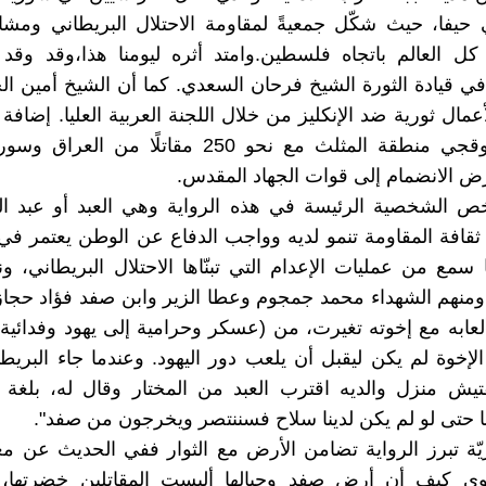
 حيفا، حيث شكّل جمعيةً لمقاومة الاحتلال البريطاني ومش
كل العالم باتجاه فلسطين.وامتد أثره ليومنا هذا،وقد وقد
ي قيادة الثورة الشيخ فرحان السعدي. كما أن الشيخ أمين ال
عمال ثورية ضد الإنكليز من خلال اللجنة العربية العليا. إضافة
فوزي القاوقجي منطقة المثلث مع نحو 250 مقاتلًا من
رض الانضمام إلى قوات الجهاد المقدس.
خص الشخصية الرئيسة في هذه الرواية وهي العبد أو عبد ال
ثقافة المقاومة تنمو لديه وواجب الدفاع عن الوطن يعتمر في 
 سمع من عمليات الإعدام التي تبنّاها الاحتلال البريطاني، و
ومنهم الشهداء محمد جمجوم وعطا الزير وابن صفد فؤاد حجا
لعابه مع إخوته تغيرت، من (عسكر وحرامية إلى يهود وفدائية)
ن الإخوة لم يكن ليقبل أن يلعب دور اليهود. وعندما جاء البريط
فتيش منزل والديه اقترب العبد من المختار وقال له، بلغة ط
نا حتى لو لم يكن لدينا سلاح فسننتصر ويخرجون من صفد".
ّة تبرز الرواية تضامن الأرض مع الثوار ففي الحديث عن م
ي كيف أن أرض صفد وجبالها ألبست المقاتلين خضرتها،