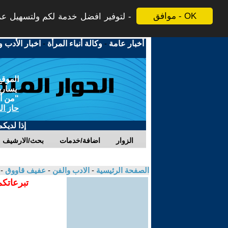
موافق - OK
لتوفير افضل خدمة لكم ولتسهيل عملي
أخبار عامة
-
وكالة أنباء المرأة
-
اخبار الأدب و
الموقع
يسارية
"من أج
حاز ال
إذا لديك
الزوار
اضافة/خدمات
بحث/الارشيف
الصفحة الرئيسية
-
الادب والفن
-
عفيف قاووق
-
تبرعاتكم