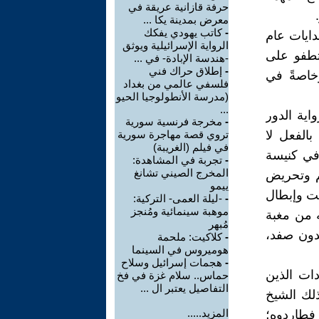
حرفة قازانية عريقة في
معرض بمدينة يكا ...
-
كاتب يهودي يفكك
ي العليم إلى مرحلة ثانية وتحديدا مع أواخر العام 1935 وبدايات عام
الرواية الإسرائيلية ويوثق
 تطفو على
-هندسة الإبادة- في ...
-
إطلاق حراك فني
وخاصةً في
فلسفي عالمي من بغداد
(مدرسة الأنطولوجيا الحيو
...
اية الدور
-
مخرجة فرنسية سورية
بالفعل لا
تروي قصة مهاجرة سورية
في فيلم (الغريبة)
في كنيسة
-
تجربة في المشاهدة:
المخرج الصيني تشانغ
م وتحريض
ييمو
بت وإبطال
-
-ليلة العمى- التركية:
موهبة سينمائية ومُنجز
ه من مغبة
مُبهر
يدون صفد،
-
كلاكيت: ملحمة
هوميروس في السينما
-
هجمات إسرائيل وسلاح
دات الذين
حماس.. سلام غزة في فخ
التفاصيل يعتبر ال ...
ذلك الشيخ
المزيد.....
 فطاردوه؛