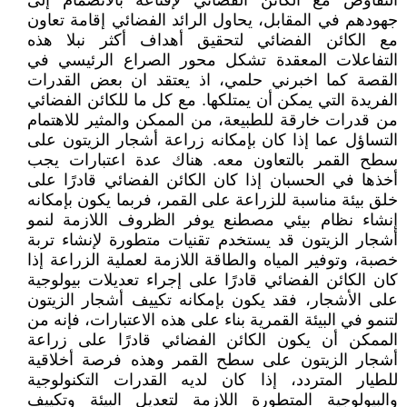
التفاوض مع الكائن الفضائي لإقناعه بالانضمام إلى
جهودهم في المقابل، يحاول الرائد الفضائي إقامة تعاون
مع الكائن الفضائي لتحقيق أهداف أكثر نبلا هذه
التفاعلات المعقدة تشكل محور الصراع الرئيسي في
القصة كما اخبرني حلمي، اذ يعتقد ان بعض القدرات
الفريدة التي يمكن أن يمتلكها. مع كل ما للكائن الفضائي
من قدرات خارقة للطبيعة، من الممكن والمثير للاهتمام
التساؤل عما إذا كان بإمكانه زراعة أشجار الزيتون على
سطح القمر بالتعاون معه. هناك عدة اعتبارات يجب
أخذها في الحسبان إذا كان الكائن الفضائي قادرًا على
خلق بيئة مناسبة للزراعة على القمر، فربما يكون بإمكانه
إنشاء نظام بيئي مصطنع يوفر الظروف اللازمة لنمو
أشجار الزيتون قد يستخدم تقنيات متطورة لإنشاء تربة
خصبة، وتوفير المياه والطاقة اللازمة لعملية الزراعة إذا
كان الكائن الفضائي قادرًا على إجراء تعديلات بيولوجية
على الأشجار، فقد يكون بإمكانه تكييف أشجار الزيتون
لتنمو في البيئة القمرية بناء على هذه الاعتبارات، فإنه من
الممكن أن يكون الكائن الفضائي قادرًا على زراعة
أشجار الزيتون على سطح القمر وهذه فرصة أخلاقية
للطيار المتردد، إذا كان لديه القدرات التكنولوجية
والبيولوجية المتطورة اللازمة لتعديل البيئة وتكييف