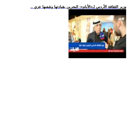
.. وزير الثقافة الأردني لـ«الأيام»: البحرين بقيادتها وشعبها عزي