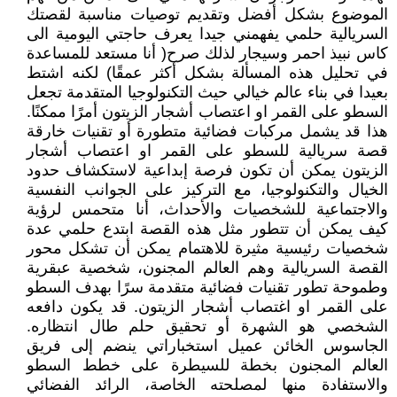
الموضوع بشكل أفضل وتقديم توصيات مناسبة لقصتك
السريالية حلمي يفهمني جيدا يعرف حاجتي اليومية الى
كاس نبيذ احمر وسيجار لذلك صرح( أنا مستعد للمساعدة
في تحليل هذه المسألة بشكل أكثر عمقًا) لكنه اشتط
بعيدا في بناء عالم خيالي حيث التكنولوجيا المتقدمة تجعل
السطو على القمر او اعتصاب أشجار الزيتون أمرًا ممكنًا.
هذا قد يشمل مركبات فضائية متطورة أو تقنيات خارقة
قصة سريالية للسطو على القمر او اعتصاب أشجار
الزيتون يمكن أن تكون فرصة إبداعية لاستكشاف حدود
الخيال والتكنولوجيا، مع التركيز على الجوانب النفسية
والاجتماعية للشخصيات والأحداث، أنا متحمس لرؤية
كيف يمكن أن تتطور مثل هذه القصة ابتدع حلمي عدة
شخصيات رئيسية مثيرة للاهتمام يمكن أن تشكل محور
القصة السريالية وهم العالم المجنون، شخصية عبقرية
وطموحة تطور تقنيات فضائية متقدمة سرًا بهدف السطو
على القمر او اغتصاب أشجار الزيتون. قد يكون دافعه
الشخصي هو الشهرة أو تحقيق حلم طال انتظاره.
الجاسوس الخائن عميل استخباراتي ينضم إلى فريق
العالم المجنون بخطة للسيطرة على خطط السطو
والاستفادة منها لمصلحته الخاصة، الرائد الفضائي