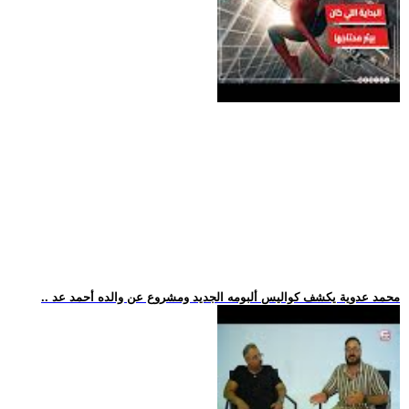
.. محمد عدوية يكشف كواليس ألبومه الجديد ومشروع عن والده أحمد عد