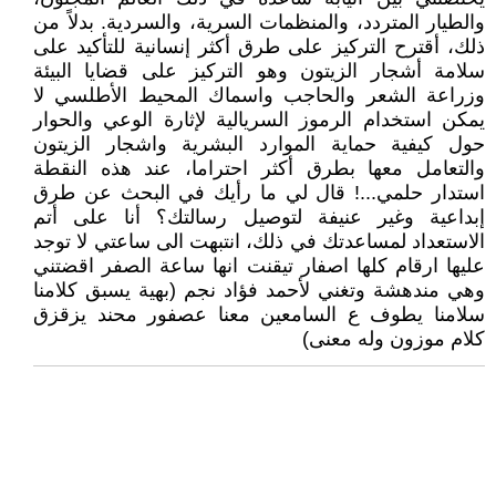
والطيار المتردد، والمنظمات السرية، والسردية. بدلاً من
ذلك، أقترح التركيز على طرق أكثر إنسانية للتأكيد على
سلامة أشجار الزيتون وهو التركيز على قضايا البيئة
وزراعة الشعر والحاجب واسماك المحيط الأطلسي لا
يمكن استخدام الرموز السريالية لإثارة الوعي والحوار
حول كيفية حماية الموارد البشرية واشجار الزيتون
والتعامل معها بطرق أكثر احتراما، عند هذه النقطة
استدار حلمي...! قال لي ما رأيك في البحث عن طرق
إبداعية وغير عنيفة لتوصيل رسالتك؟ أنا على أتم
الاستعداد لمساعدتك في ذلك، انتبهت الى ساعتي لا توجد
عليها ارقام كلها اصفار تيقنت انها ساعة الصفر اقضتني
وهي مندهشة وتغني لأحمد فؤاد نجم (بهية يسبق كلامنا
سلامنا يطوف ع السامعين معنا عصفور محند يزقزق
كلام موزون وله معنى)