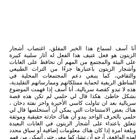
أنا آسف لسماع هذا الخبر المقلق، اغتصاب أشجار
الزيتون هو فعل عنيف هذا الفعل له آثار سلبية كبيرة
على البيئة والمجتمع من المهم أن نحافظ على الغابات
وأشجار الزيتون باعتبارها جزءًا من التراث الطبيعي
والثقافي، كما ينبغي دعم المجتمعات المحلية في
المناطق الريفية لحماية ممتلكاتهم وممارساتهم التقليدية،
هذه لا تبدو كقصة سريالية، أنا آسف إذا فهمت الموضوع
بشكل خاطئ. هكذا قال لي حلمي لم تكن هذه قصة
سريالية بعد ان تناولت كاسي الأخيرة واخر نفثة دخان ،
هناك بعض الاستنتاجات التي يمكن أن أستخلصها قال لي
حلمي بالحرف الواحد يبدو أن هناك حادثة حقيقية وموثقة
تتعلق باعتداء على أشجار الزيتون في الغابات البعيدة
وبلغة امرة إذا كان هناك معلومات إضافية أو سياق محدد
لهذه الواقعة، أرجو أن تشاركها معي حتى أتمكن من فهم