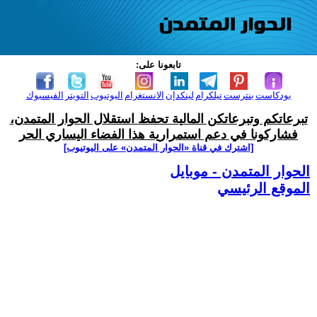
تابعونا على:
بودكاست
بنترست
تيلكرام
لينكدإن
الانستغرام
اليوتيوب
التويتر
الفيسبوك
تبرعاتكم وتبرعاتكن المالية تحفظ استقلال الحوار المتمدن،
فشاركونا في دعم استمرارية هذا الفضاء اليساري الحر
[اشترك في قناة ‫«الحوار المتمدن» على اليوتيوب]
الحوار المتمدن - موبايل
الموقع الرئيسي