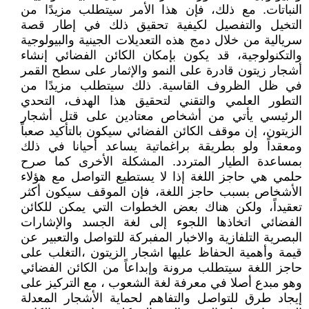
النباتات. مع ذلك، فإن هذا الأمر سيتطلب مزيدًا من
التخيل والتفصيل لكيفية تحقيق ذلك في إطار قصة
سريالية من خلال دمج هذه التعديلات الجينية والبيولوجية
والتكنولوجية، قد يكون بإمكان الكائن الفضائي إنشاء
أشجار زيتون قادرة على النمو والإثمار على سطح القمر
في ظل الظروف القاسية. ذلك سيتطلب مزيدًا من
التطور العلمي والتقني لتحقيق هذا الهدف، التحدي
الرئيسي يأتي من أشخاص معتادين على قتل أشجار
الزيتون، إن موقف الكائن الفضائي سيكون بالتأكيد صعباً
ومعقداً ولو بطريقة براغماتية يساعد أحيانا في ذلك
بمساعدة الطيار المتردد. المشكلة الأخرى كما صرح
حلمي هي حاجز اللغة إذا لا يستطيع التواصل مع هؤلاء
الأشخاص بسبب حاجز اللغة، فإن الموقف سيكون أكثر
تعقيداً، ولكن هناك بعض الخطوات التي يمكن للكائن
الفضائي اتخاذها اللجوء إلى لغة الجسد والإشارات
البصرية التلفازية والاخبار المفبركة للتواصل والتعبير عن
قيمة وأهمية الحفاظ عليها اشجار الزيتون ،التغلب على
حاجز اللغة سيتطلب مرونة وإبداعاً من الكائن الفضائي
وهو مبدع أصلا في معرفة لغة الشعوب ، مع التركيز على
إيجاد طرق للتواصل والتفاهم لحماية الأشجار المعدلة