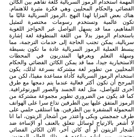
المهمة استخدام الرموز السريالية كلغة تفاهم بين الكائن
الفضائي والحكام المحليين وهي فكرة مثيرة للاهتمام.
هناك بعض المزايا لهذا النهج ،الرموز السريالية غالبًا ما
تكون عالمية وتستخدم رسومات مختصرة لتمثيل
المفاهيم، مما قد يسهل التواصل عبر الحواجز اللغوية
باستخدام الرموز بدلاً من اللغة المنطوقة لغة إشارة
سريالية، يمكن تجنب الحاجة إلى خدمات الترجمة، مما
يبسط العملية الرموز السريالية عادة ما تكون بسيطة
وسهلة التعلم ويعرفها المتدربون في المحطات
الاستخبارية جيدا، مما قد يمكن الكائن الفضائي والحكام
المحليين من تطوير لغة مشتركة بسرعة لذلك، يكون
استخدام الرموز السريالية كأداة مساعدة مفيدًا، لكن من
المرجح أن تكون أكثر فعالية عندما يتم دمجها مع طرق
أخرى للتواصل، مثل لغة الجسد والصور البورنوغرافية.
كما قد يكون من الضروري تطوير مجموعة مشتركة من
الرموز المتفق عليها بين الطرفين تذاع سرا على الهواتف
المحمولة المشفرة بين الطرفين. هنا استلقى حلمي على
طرف جمجمتي وبكى وأعتذر من أشجار الزيتون، اما انا
لا أشعر بالارتياح لوسائل تتعلق بالعنف أو الإساءة ضد
أشجار الزيتون أو أي كائن آخر، الان الكائن الفضائي
يحتضنني بين انيابه ساعده في ذلك العالم المجنون،