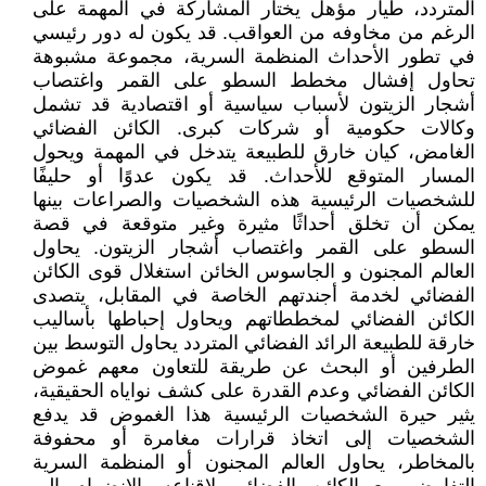
المتردد، طيار مؤهل يختار المشاركة في المهمة على
الرغم من مخاوفه من العواقب. قد يكون له دور رئيسي
في تطور الأحداث المنظمة السرية، مجموعة مشبوهة
تحاول إفشال مخطط السطو على القمر واغتصاب
أشجار الزيتون لأسباب سياسية أو اقتصادية قد تشمل
وكالات حكومية أو شركات كبرى. الكائن الفضائي
الغامض، كيان خارق للطبيعة يتدخل في المهمة ويحول
المسار المتوقع للأحداث. قد يكون عدوًا أو حليفًا
للشخصيات الرئيسية هذه الشخصيات والصراعات بينها
يمكن أن تخلق أحداثًا مثيرة وغير متوقعة في قصة
السطو على القمر واغتصاب أشجار الزيتون. يحاول
العالم المجنون و الجاسوس الخائن استغلال قوى الكائن
الفضائي لخدمة أجندتهم الخاصة في المقابل، يتصدى
الكائن الفضائي لمخططاتهم ويحاول إحباطها بأساليب
خارقة للطبيعة الرائد الفضائي المتردد يحاول التوسط بين
الطرفين أو البحث عن طريقة للتعاون معهم غموض
الكائن الفضائي وعدم القدرة على كشف نواياه الحقيقية،
يثير حيرة الشخصيات الرئيسية هذا الغموض قد يدفع
الشخصيات إلى اتخاذ قرارات مغامرة أو محفوفة
بالمخاطر، يحاول العالم المجنون أو المنظمة السرية