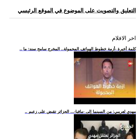
التعليق والتصويت على الموضوع في الموقع الرئيسي
اخر الافلام
.. كلمة أخيرة -أزمة خطوط الهواتف المحمولة.. المخرج سامح سند: ما
.. مهدي لعريبي: من السينما إلى -مافيا-... الجزائر تقبض على زعيم