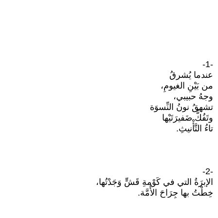
-1-
عندما يُشرقُ
من بَيْنِ الغيومِ،
وجهُ حبيبي،
تشهقُ نونُ النِّسوَة
وتَفُكُّ ضَفيرَتَيْها
تاءُ التَّأْنيثِ.
-2-
الإبرَةُ التي في كَوْمةِ قَشٍّ وَجَدْتُها،
خِطْتُ بها جِرَاحَ الأُمَّة.