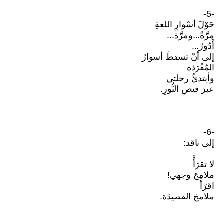
-5-
حَوْلَ أسْوارِ اللغةِ
مرَّةً...ومرَّة...
أَدُورُ...
إلى أنْ تسقطَ أسوارُ
المُفْرَدَة
وأبتدئُ رحلتي
عبرَ فيضِ النُّورِ.
-6-
إلى ناقد:
لا تقرَأْ
ملامحَ وجهي!
اقرَأْ
ملامحَ القصيدَة.