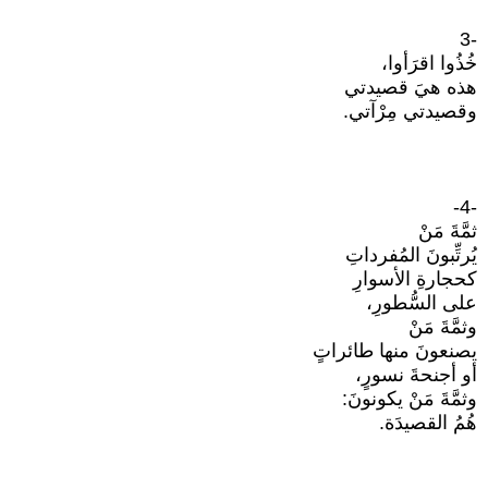
-3
خُذُوا اقرَأوا،
هذه هيَ قصيدتي
وقصيدتي مِرْآتي.
-4-
ثمَّةَ مَنْ
يُرتِّبونَ المُفرداتِ
كحجارةِ الأسوارِ
على السُّطورِ،
وثمَّةَ مَنْ
يصنعونَ منها طائراتٍ
أو أجنحةَ نسورٍ،
وثمَّةَ مَنْ يكونونَ:
هُمُ القصيدَة.