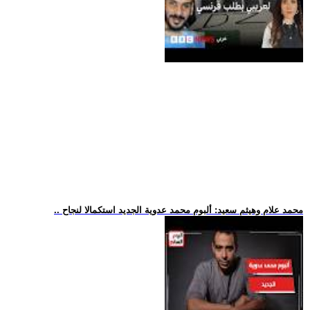
.. محمد علام وهيثم سعيد: ألبوم محمد عدوية الجديد استكمالا لنجاح