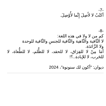
-7-
أكتُبُ لا لأَصِلَ إِنَّما لأُوْصِلَ.
-8-
كم من لا ولا في هذه اللغة:
لا النَّافية والنَّاهية والنَّافية للجنسِ والنَّافية للوحدة
ولا الزَّائدَة.
أمَا مِنْ لا للفِرَاق، لا للحقد، لا للظُّلم، لا للطُّغاة، لا
للحَرب، لا للإبادة..؟!
ديوان: "أكون لك سنونوة"، 2024