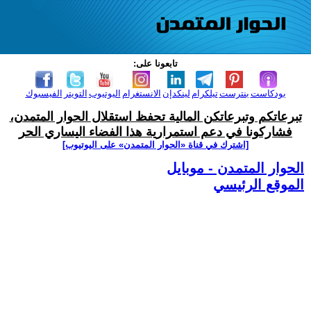
تابعونا على:
بودكاست
بنترست
تيلكرام
لينكدإن
الانستغرام
اليوتيوب
التويتر
الفيسبوك
تبرعاتكم وتبرعاتكن المالية تحفظ استقلال الحوار المتمدن،
فشاركونا في دعم استمرارية هذا الفضاء اليساري الحر
[اشترك في قناة ‫«الحوار المتمدن» على اليوتيوب]
الحوار المتمدن - موبايل
الموقع الرئيسي