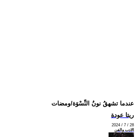
عندما تشهقُ نونُ النِّسْوَة/ومضات
ريتا عودة
2024 / 7 / 28
الادب والفن