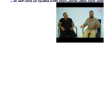
.. محمد عدوية يكشف كواليس ألبومه الجديد ومشروع عن والده أحمد عد