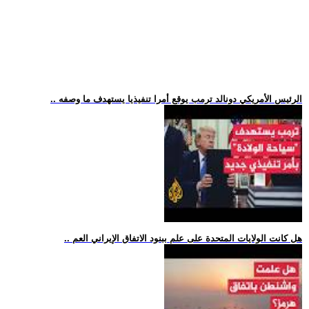
.. الرئيس الأمريكي دونالد ترمب يوقع أمرا تنفيذيا يستهدف ما وصفه
.. هل كانت الولايات المتحدة على علم ببنود الاتفاق الإيراني العم