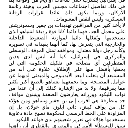
في إسرائيل يتسرب خلال ساعات أو أيام من وقوعه بما
في ذلك تفاصيل اجتماعات مجلس الحرب وهيئة رئاسة
الأركان، وربما يكون ذلك عائدا لقرارات الرقابة
العسكرية وليس لنقص المعلومات.
لا يأخد كثير من المراقبين تهديدات بن جفير وسموتريتش
على محمل الجد، فهما دائما كانا قوة رديفة لنتنياهو الذي
يستخدمها ويُفعّلها دائما لموازنة الضغوط الداخلية
والخارجية التي يتعرض لها، كما أنهما يفيدانه في تصويره
وكأنه رجل دولة معتدل، ومواقفه تمثل الموقف الوسطي
والمركزي في إسرائيل، كما أنه ليس لدى هذين
المتطرفين أي مصلحة في تفكيك الحكومة التي لن
يحظيا بأفضل منها على الإطلاق، علاوة على أنه من
المستبعد أن يتغلب البعد الأيديلوجي والمبدئي لديهما عن
عوامل المصلحة، وما يجمعهما بنتنياهو بالطبع أكبر بكثير
مما يفرقهما، ولا بد من الإشارة كذلك إلى أن عددا من
نواب الليكود ووزرائه يعارضون الصفقة ويتبنون مواقف
جد متطرفة هي أقرب إلى بن جفير ونتنياهو ومن هؤلاء
كل من يوآف كيش، داني ايلوز، ماي غولان، بل إن
المزاودة على الخط الرسمي للحكومة تصبح مادة دعاوية
يستخدمها هؤلاء في تعزيز شعبيتهم لدى قواعد الليكود.
سبق للوسطاء الأميركي والمصري والقطري أن راهنوا