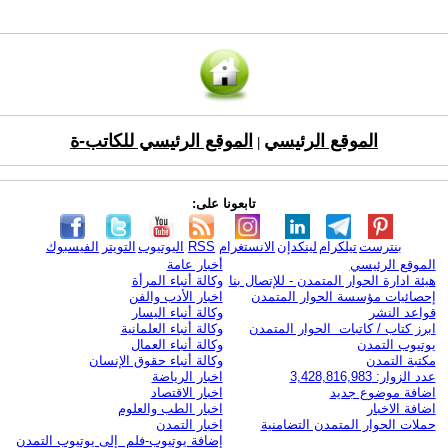
الموقع الرئيسي
الموقع الرئيسي للكاتب-ة
|
تابعونا على:
بنترست
تيلكرام
لينكدإن
الانستغرام
RSS
اليوتيوب
التويتر
الفيسبوك
الموقع الرئيسي
أخبار عامة
هيئة ادارة الحوار المتمدن - للإتصال بنا
وكالة أنباء المرأة
إحصائيات مؤسسة الحوار المتمدن
اخبار الأدب والفن
قواعد النشر
وكالة أنباء اليسار
ابرز كتاب / كاتبات الحوار المتمدن
وكالة أنباء العلمانية
يوتيوب التمدن
وكالة أنباء العمال
مكتبة التمدن
وكالة أنباء حقوق الإنسان
عدد الزوار: 3,428,816,983
اخبار الرياضة
اضافة موضوع جديد
اخبار الاقتصاد
اضافة الاخبار
اخبار الطب والعلوم
حملات الحوار المتمدن التضامنية
اخبار التمدن
إضافة يوتيوب-فلم إلى يوتيوب التمدن