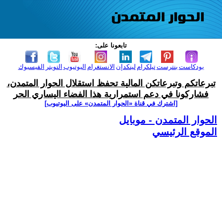
تابعونا على:
بودكاست
بنترست
تيلكرام
لينكدإن
الانستغرام
اليوتيوب
التويتر
الفيسبوك
تبرعاتكم وتبرعاتكن المالية تحفظ استقلال الحوار المتمدن،
فشاركونا في دعم استمرارية هذا الفضاء اليساري الحر
[اشترك في قناة ‫«الحوار المتمدن» على اليوتيوب]
الحوار المتمدن - موبايل
الموقع الرئيسي