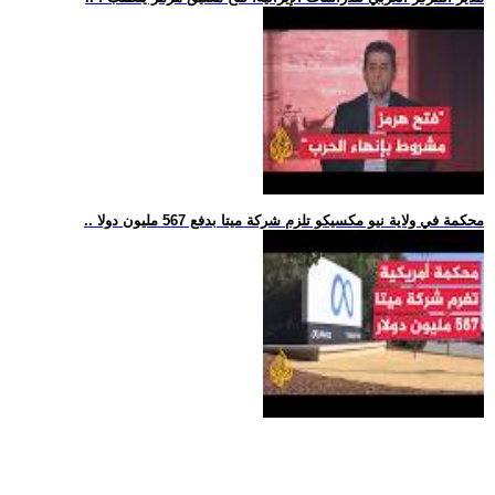
.. محكمة في ولاية نيو مكسيكو تلزم شركة ميتا بدفع 567 مليون دولا