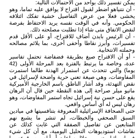
يمكن تفسير ذلك بواحد من الاحتمالات التالية:
- أن نتنياهو اضطر لقبول اقتراح لا يوافق عليه تماما، وهو
يخشى فعلا من عرض التفاصيل خشية تفكك ائتلافه
الحكومي. وأنه في الوقت نفسه يريد الاحتفاظ بفرصة
لنقض الاتفاق متى شاء إذا تطلبت مصلحته ذلك.
- أن الرئيس بايدن أضاف للاقتراح، أو على الأقل قدم
تفسيرات، وأبرز نقاطا وأخفى أخرى، بما يلائم مصالحه
وحملته الانتخابية.
- أو أن الاقتراح صيغ بطريقة فضفاضة تحتمل تفاسير
عدة، وخاصة ما يرتبط بالفترة بعد المرحلة الأولى (42
يوما) والتي تتحدث عن استمرار الهدنة طالما استمرت
المفاوضات، وهي صيغة تعني حرية واضحة لإسرائيل في
نقض التهدئة، وقد أشار الناطق باسم الخارجية الأميركية
ماتيو ميلر صراحة إلى هذه النقطة حين قال أن الرهان
يقع على حسن نية إسرائيل تجاه استمر المفاوضات، وهو
رهان ليس له أي أساس واقعي.
حتى الصحافة الإسرائيلية المعروفة بتنافسيتها في ميادين
السبق الصحفي والخبطات، لم تنشر ما يشبع نهم
المتابعين عن تفاصيل الصفقة التي غابت كذلك عن
نقاشات استوديوهات التحليل اليومية، مع أن كل شيء