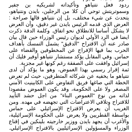
ردود فعل نتنياهو وتأكيداته لشريكيه بن جفير
وسموتريتش توحي أن كلا من الرجلين، بايدن ونتنياهو،
يتحدث عن شيء مختلف، بل إن نتنياهو قالها صراحة :
العرض الذي قدمه الرئيس بايدن غير دقيق، وأن العرض
لا يشكل أساسا للانطلاق نحو اتفاق. وكلمة الدقة ذكرت
ايضا في الرد الأولي لديوان رئيس الوزراء حين قال بيان
صادر عنه أن الاقتراح "الدقيق" يشمل التمسك بأهداف
الحرب بما فيها الإفراج عن المخطوفين والقضاء على
حماس. وفي المقابل يؤكد مستشار نتنياهو أوفير فليك أن
إسرائيل وافقت على الصفقة رغم كونها غير مجزية.
ثمة إقرار رسمي بهذا الغموض، وهو ما يؤكد أن لدى
نتنياهو ما يخفيه عن شركائه المتطرفين، حيث لم تعرض
الخطة التي صاغها فريق التفاوض على الكابينيت الأمني
المصغر ولا على الحكومة، وقد يكون الغموض مقصودا
لذاته من نوع "الغموص البناء" من اجل حشد التأييد
للاقتراح وتلافي الاعتراضات التي تجهضه في مهده. ومن
الغريب أن يعرض الاقتراح الإسرائيلي على حماس
بواسطة القطريين ولا يعرض على الحكومة الإسرائيلية،
والأغرب أن يجهد بايدن ووزير خارجيته بلينكين في إقناع
الوزراء والمسؤولين الإسرائيليين بالاقتراح الإسرائيلي.