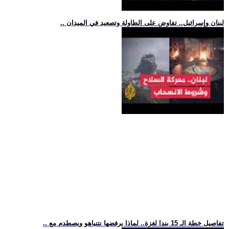
.. لبنان وإسرائيل.. تفاوض على الطاولة وتصعيد في الميدان
.. تفاصيل خطة الـ 15 بندا لغزة.. لماذا يرفضها نتنياهو ويصطدم مع