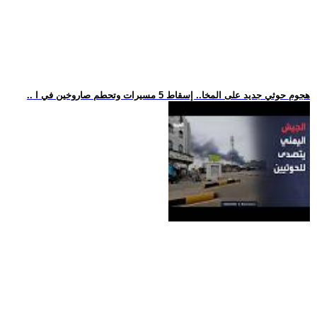
.. هجوم حوثي جديد على المخا.. إسقاط 5 مسيرات وتحطم صاروخين في ا