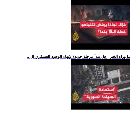
.. ما وراء الخبر | هل تبدأ مرحلة جديدة لإنهاء الوجود العسكري ال