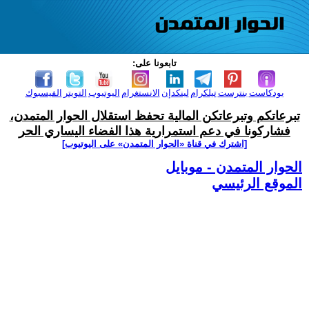
تابعونا على:
بودكاست
بنترست
تيلكرام
لينكدإن
الانستغرام
اليوتيوب
التويتر
الفيسبوك
تبرعاتكم وتبرعاتكن المالية تحفظ استقلال الحوار المتمدن،
فشاركونا في دعم استمرارية هذا الفضاء اليساري الحر
[اشترك في قناة ‫«الحوار المتمدن» على اليوتيوب]
الحوار المتمدن - موبايل
الموقع الرئيسي