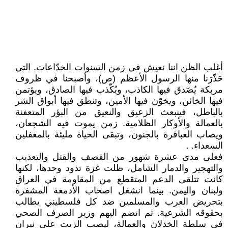
أغلب الظن اننا نعيش في زمن السنوات الخدّاعات. التي
حَذّرَنا منها الرسول الأعظم (ص)، وأصبحنا في ظروف
مربكة يُصّدق فيها الكاذب، ويُكّذب فيها الصادق، ويؤتمن
فيها الخائن، ويخوّن فيها الأمين، وتنطق فيها أبواق الشر
بالباطل، فينبعث الزعيق والنعيق من البؤر المتعفنة
بالعمالة والأوكار الظلامية. زمن يموت فيه الشجعان،
ويصاب العباقرة بالجنون، وتبقى الحياة مليئة بالمغفلين
السعداء. .
فعلى مدى عشرة شهور من القصف والقتل والتعذيب
والتهجير والدمار الشامل، ظلت غزة تذود وحدها، لكنها
كانت تتلقى الدعم المتقطع من المقاومة في العراق
ولبنان واليمن. بينما انشغل اصحاب الأدمغة المشفرة
بتحريض العرب والمسلمين ضد كل فلسطيني يطالب
بحقوقه الشرعية. ثم انضم اليهم وزير الصرف الصحي
في سلطة الخذلان والعمالة، ليصب الزيت على نيران