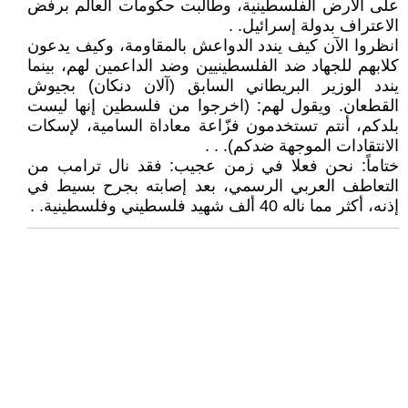
على الارض الفلسطينية، وطالبت حكومات العالم برفض
الاعتراف بدولة إسرائيل. .
انظروا الآن كيف يندد الدواعش بالمقاومة، وكيف يدعون
كلابهم للجهاد ضد الفلسطينيين وضد الداعمين لهم، بينما
يندد الوزير البريطاني السابق (آلان دنكان) بجيوش
القطعان. ويقول لهم: (اخرجوا من فلسطين إنها ليست
بلدكم، أنتم تستخدمون فزّاعة معاداة السامية، لإسكات
الانتقادات الموجهة ضدكم). . .
ختاماً: نحن فعلا في زمن عجيب: فقد نال ترامب من
التعاطف العربي الرسمي، بعد إصابته بجرح بسيط في
إذنه، أكثر مما ناله 40 ألف شهيد فلسطيني وفلسطينية. .