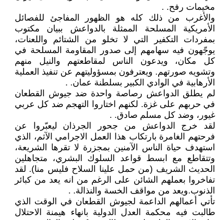
مخيمات رفح. .
والأغرب من ذلك كله هو الظهور المفاجئ للفصائل
الأمريكية المسلحة الممثلة بالدواعش ببيان مكتوب
بمفردات التكفير التي لا تخلو من الشتائم واللعنات،
يوجّهون فيه سهامهم إلى صدور المقاومة المسلحة في
كل مكان، ويدعون الناس لمقاطعتهم والنيل منهم
وتشويه صورتهم. ويعترفون بمسؤوليتهم عن تنفيذ العملية
الأرهابية في الوادي الكبير بسلطنة عمان. .
لم يطلق الدواعش رصاصة واحدة ضد جيوش القطعان
في حربهم على غزة. لكنهم اختاروا التهجم ضد كل عربي
غيور، وضد كل مسلم صادق. .
لقد خرج الدواعش من جحور الجرذان ليعبّروا عن
فرحتهم الغامرة بارتكاب هذا العمل الاجرامي الآثم، الذي
استهدف حياة الناس الآمنين بمجزرة لا تقرها الشريعة،
وتتقاطع مع ابسط قواعد السلوك البشري، متجاهلين
الحديث الشريف (من حمل علينا السلاح فليس منا). لقد
تفاخروا بعملهم الشائن على الرغم من انه يعد من كبائر
الذنوب.ويعد من مواقف الخسة والنذالة. .
تأتي أعمالهم الداعمة لجيوش القطعان في الوقت الذي
طالبت فيه محكمة العدل الدولية بانهاء هيمنة الاحتلال