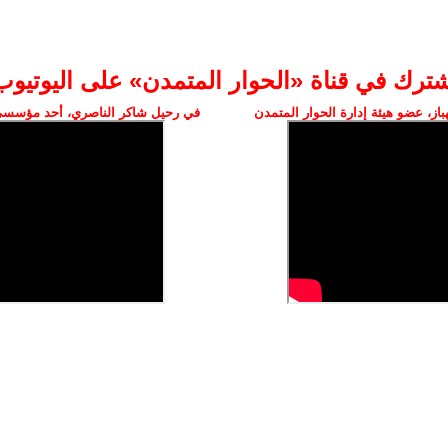
شترك في قناة «الحوار المتمدن» على اليوتيوب
ز، عضو هيئة إدارة الحوار المتمدن
في رحيل شاكر الناصري، أحد مؤسسي 