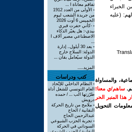
تفاقم معاناة ا ...
ن الخبراء
-
الأولى من العدد 1912
هم: (عليه
من جريدة الشعب ليوم
الخميس 6 أوت 2026
-
-كأني حفرت قبري
بيدي-: هل يغيّر الذكاء
الاصطناعي مصير آلاف ا
...
-
بعد 30 أيلول.. إدارة
Transl
الدولة: السلاح خارج
الدولة سيُعامل بقان ...
المزيد.....
كتب ودراسات
اعية، والمساواة
-
النظام الداخلي للإتّحاد
م.
ساهم/ي معنا!
العام التونسي للشغل أداة
طرّزتها الب ... / حمده
رار هذا المنبر الحر
درويش
-
ملامح من تاريخ الحركة
معلومات التحويل
النقابية / الحاج
عبدالرحمن الحاج
-
تجربة الحزب الشيوعي
السوداني في الحركة
النقابية / الحزب الشيوعي