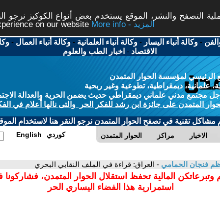
ة التصفح والنشر، الموقع يستخدم بعض أنواع الكوكيز نرجو النق
More info - المزيد
experience on our website
الفن
-
وكالة أنباء اليسار
-
وكالة أنباء العلمانية
-
وكالة أنباء العمال
-
وكا
الاقتصاد
-
اخبار الطب والعلوم
 الرئيسي لمؤسسة الحوار المتمدن
، علمانية، ديمقراطية، تطوعية وغير ربحية
ل مجتمع مدني علماني ديمقراطي حديث يضمن الحرية والعدالة الاجتم
حوار المتمدن على جائزة ابن رشد للفكر الحر والتى نالها أعلام في الفك
م مشاكل تقنية في تصفح الحوار المتمدن نرجو النقر هنا لاستخدام الموقع
كوردي
English
الاخبار
مراكز
الحوار المتمدن
ظم فنجان الحمامي
- العراق: قراءة في الملف النقابي البحري
 وتبرعاتكن المالية تحفظ استقلال الحوار المتمدن، فشاركونا 
استمرارية هذا الفضاء اليساري الحر