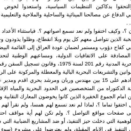
والتحقوا بدكاكين التنظيمات السياسية، واستعدوا لخوض ال
 الدفاع عن مصالحنا المينائية والساحلية والملاحية والتعليمية
 .
 ؟، وكيف اختفوا ولم نعد نسمع اصواتهم ؟. فباستثناء الأعداد ا
نتخبة الذين نتواصل معهم كل يوم وبلا انقطاع، وظلوا يذودون 
في كفاح دؤوب ومستمر لضمان عودة العراق إلى القائمة البيضا
لمصادقة على الاتفاقيات الدولية، ومساعيهم الوطنية لتحد
والقوانين والتشريعات البحرية البالية والمعطلة والمركونة على ال
لا يزيد تعدادهم على 15 بين مهندس وربان ومرشد بحري اقدم ومدي
الدكتوراه من المتخصصين في الحدود البحرية والمياه الإقليم
 امام الجموع الخفيرة الذين كانوا يخوضون المعارك النقابية 
 اختفوا تماما ؟، لماذا لم نعد نسمع لهم همسا، ولم نقرأ لهم ت
ى صفحات مواقع التواصل ؟. ولم تكن لهم أية مواقف احت
لوهمية التي دخلت حيز التنفيذ، أو ضد المشاريع الضبابية التي
 التنفيذ في الايام المقبلة، ولم يعترضوا على مشروع (سوء ال