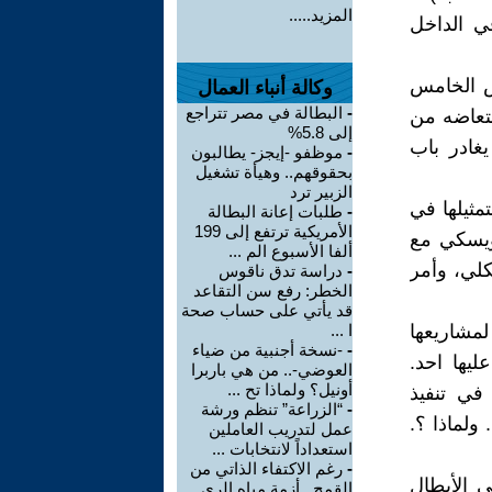
المزيد.....
ي الداخل
س الخامس
وكالة أنباء العمال
-
البطالة في مصر تتراجع
 عاما، أبدى فيها امتعاضه من
إلى 5.8%
غادر باب
-
موظفو -إيجز- يطالبون
بحقوقهم.. وهيأة تشغيل
الزبير ترد
مثيلها في
-
طلبات إعانة البطالة
الأمريكية ترتفع إلى 199
ويسكي مع
ألفا الأسبوع الم ...
كلي، وأمر
-
دراسة تدق ناقوس
الخطر: رفع سن التقاعد
قد يأتي على حساب صحة
مشاريعها
ا ...
-
-نسخة أجنبية من ضياء
ليها احد.
العوضي-.. من هي باربرا
أونيل؟ ولماذا تح ...
 شركة Oliver Wyman للتشاور في تنفيذ
-
“الزراعة” تنظم ورشة
 ولماذا ؟.
عمل لتدريب العاملين
استعداداً لانتخابات ...
-
رغم الاكتفاء الذاتي من
ى الأبطال
القمح.. أزمة مياه الري