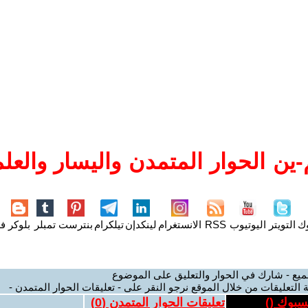
ين الحوار المتمدن واليسار والعلم
وك
التويتر
اليوتيوب
RSS
الانستغرام
لينكدإن
تيلكرام
بنترست
تمبلر
بلوكر
فل
ميع - شارك في الحوار والتعليق على الموضوع
 التعليقات من خلال الموقع نرجو النقر على - تعليقات الحوار المتمدن -
يسبوك (
)
تعليقات الحوار المتمدن (
0
)