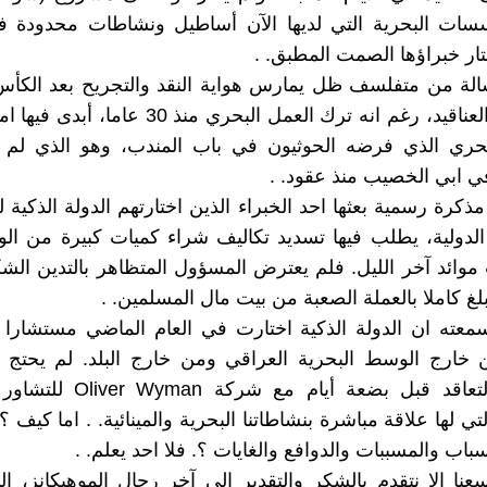
سات البحرية التي لديها الآن أساطيل ونشاطات محدودة ف
تار خبراؤها الصمت المطبق. .
الة من متفلسف ظل يمارس هواية النقد والتجريح بعد الكأ
من رحيق العناقيد، رغم انه ترك العمل البحري منذ 30
بحري الذي فرضه الحوثيون في باب المندب، وهو الذي لم ي
ي ابي الخصيب منذ عقود. .
كرة رسمية بعثها احد الخبراء الذين اختارتهم الدولة الذكية لت
لدولية، يطلب فيها تسديد تكاليف شراء كميات كبيرة من ال
وائد آخر الليل. فلم يعترض المسؤول المتظاهر بالتدين الش
غ كاملا بالعملة الصعبة من بيت مال المسلمين. .
عته ان الدولة الذكية اختارت في العام الماضي مستشارا ل
 خارج الوسط البحرية العراقي ومن خارج البلد. لم يحتج ع
واختارت التعاقد قبل بضعة أيام مع
تي لها علاقة مباشرة بنشاطاتنا البحرية والمينائية. . اما كيف ؟.
باب والمسببات والدوافع والغايات ؟. فلا احد يعلم. .
سعنا إلا نتقدم بالشكر والتقدير الى آخر رجال الموهيكانز، إل