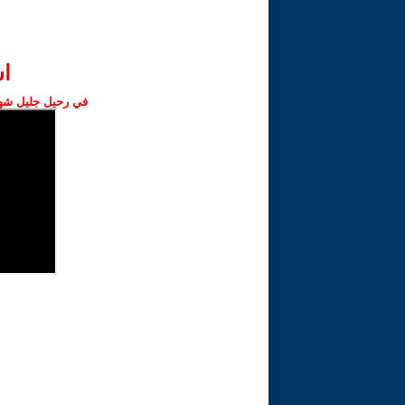
ا‫
في رحيل جليل شهبا