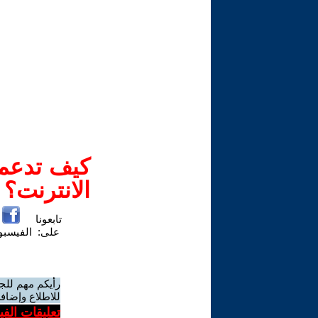
كيف تدعم-
الانترنت؟
تابعونا
على:
الفيسب
رأيكم مهم للج
للاطلاع وإضافة
تعليقات الف