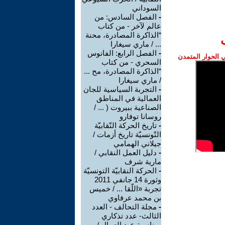
السوداني
-
الفصل السادس: من
عالم لآخر - من كتاب
“الذاكرة المصادرة، محنة
... / ماري سيغارا
-
الفصل الرابع: الفانوس
الحوار المتمدن
السحري - من كتاب
“الذاكرة المصادرة، مح ...
/ ماري سيغارا
-
التجربة السياسية للجان
العمالية في المناطق
الصناعية ببيروت ( ... /
روسانا توفارو
-
تاريخ الحركة النّقابيّة
التّونسيّة تاريخ أزمات /
جيلاني الهمامي
-
دليل العمل النقابي /
مارية شرف
-
الحركة النقابيّة التونسيّة
وثورة 14 جانفي 2011
تجربة «اللّقا ... / خميس
بن محمد عرفاوي
-
مجلة التحالف - العدد
الثالث- عدد تذكاري
بمناسبة عيد العمال /