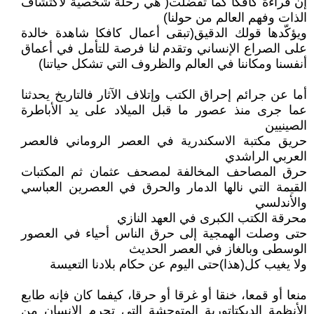
إن قراءة كافكا كما تفضلت( هي رحلة شخصية لاكتشاف
الذات وفهم العالم من حولنا)
ويؤكّدها قولك الدقيق(تبقى أعمال كافكا شاهدة خالدة
على الصراع الإنساني وتقدم لنا فرصة للتأمل في أعماق
أنفسنا ومكاننا في العالم والظروف التي تشكل حياتنا)
أما عن جرائم إحراق الكتب وإتلاف الآثار فالتاريخ يحدثنا
عما جرى منذ عصور ما قبل الميلاد على يد الأباطرة
الصينيين
حريق مكتبة الاسكندرية في العصر الروماني فالعصر
العربي الراشدي
حرق المصاحف المخالفة لمصحف عثمان ثم المكتبات
القيمة التي نالها الدمار والحرق في العصرين العباسي
والأندلسي
محرقة الكتب الكبرى في العهد النازي
حتى وصلت الهمجية إلى حرق الناس أحياء في العصور
الوسطى وبالغاز في العصر الحديث
ولا يغيب كل(هذا)حتى اليوم عن حكام بلادنا التعيسة
منعا أو قمعا، خنقا أو غرقا أو حرقا، كيفما كان فإنه طابع
الأنظمة الديكتاتورية المتوحشة التي تحرم الإنسان من