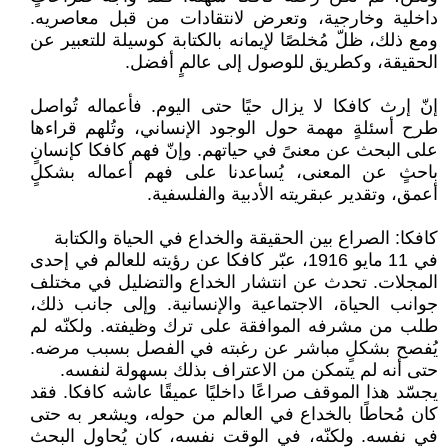
داخلية وخارجية، وتعرض لانتقادات من قبل معاصريه.
ومع ذلك، ظلّ مُخلصًا لإيمانه بالكتابة كوسيلة للتعبير عن
الحقيقة، وكطريق للوصول إلى عالمٍ أفضل.
إنّ إرث كافكا لا يزال حيًا حتى اليوم. فأعماله تُواصل
طرح أسئلةٍ مهمة حول الوجود الإنساني، وتُلهم قراءها
على البحث عن معنىً في حياتهم. وإنّ فهم كافكا كإنسانٍ
باحثٍ عن المعنى، يُساعدنا على فهم أعماله بشكلٍ
أعمق، وتقدير عبقريته الأدبية والفلسفية.
كافكا: الصراع بين الحقيقة والخداع في الحياة والكتابة
في 11 مايو 1916، عبّر كافكا عن رؤيته للعالم في إحدى
المجلات. تحدث عن انتشار الخداع والتضليل في مختلف
جوانب الحياة، الاجتماعية والإنسانية. وإلى جانب ذلك،
طلب من مشرفه الموافقة على ترك وظيفته. ولكنّه لم
يُفصح بشكلٍ مباشر عن رغبته في الفصل بسبب مرضه.
حتى أنه لم يتمكن من الاعتراف بذلك بسهولة لنفسه.
يجسّد هذا الموقف صراعًا داخليًا عميقًا عاشه كافكا. فقد
كان مُحاطًا بالخداع في العالم من حوله، ويشعر به حتى
في نفسه. ولكنّه، في الوقت نفسه، كان يُحاول البحث