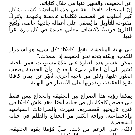
عن الحقيقة، والتعبير عنها من خلال كتاباته.
إنّ استخدام كافكا للغة في هذه المناقشة يُشبه بشكلٍ
كبير أسلوبه في قصصه. فكلماته غامضة ومُبهمة، وتُترك
مفتوحة للتأويل ما يُضفي على أعماله جاذبيةً خاصة، ويُتيح
للقارئ فرصةً لاكتشاف معاني جديدة في كل مرة يقرأ
فيها.
في نهاية المناقشة، يقول كافكا: "كل شيء هو استمرار
للكذب، ولكنه يتجه نحو الحقيقة إذا صمدت."
يمكن تفسير هذه العبارة على عدّة مستويات. فمن ناحية،
تُشير إلى أنّ العالم مليء بالخداع، وأنّ الحقيقة يصعب
العثور عليها. ولكن من ناحية أخرى، تُعبّر عن إيمان كافكا
بقوة الحقيقة، وبقدرتها على الانتصار في النهاية.
يمكننا رؤية هذا الصراع بين الحقيقة والخداع ليس فقط
في قصص كافكا، بل في حياته أيضًا. فقد عاش كافكا في
فترةٍ تاريخيةٍ مُضطربة، تميزت بالصراعات السياسية
والاجتماعية. وواجه الكثير من الخداع والظلم في حياته
الشخصية.
لكنّه، على الرغم من ذلك، ظلّ مُؤمنًا بقوة الحقيقة،