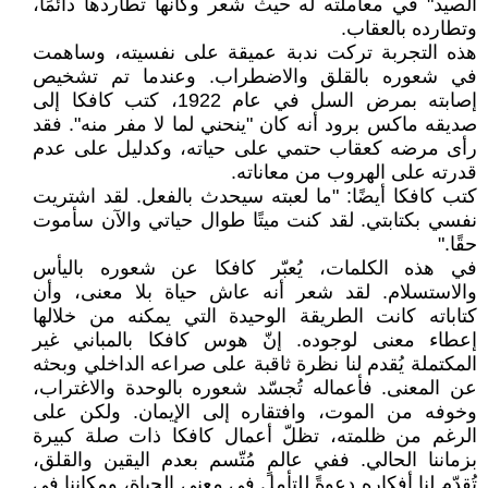
الصيد" في معاملته له حيث شعر وكأنها تطاردها دائمًا،
وتطارده بالعقاب.
هذه التجربة تركت ندبة عميقة على نفسيته، وساهمت
في شعوره بالقلق والاضطراب. وعندما تم تشخيص
إصابته بمرض السل في عام 1922، كتب كافكا إلى
صديقه ماكس برود أنه كان "ينحني لما لا مفر منه". فقد
رأى مرضه كعقاب حتمي على حياته، وكدليل على عدم
قدرته على الهروب من معاناته.
كتب كافكا أيضًا: "ما لعبته سيحدث بالفعل. لقد اشتريت
نفسي بكتابتي. لقد كنت ميتًا طوال حياتي والآن سأموت
حقًا."
في هذه الكلمات، يُعبّر كافكا عن شعوره باليأس
والاستسلام. لقد شعر أنه عاش حياة بلا معنى، وأن
كتاباته كانت الطريقة الوحيدة التي يمكنه من خلالها
إعطاء معنى لوجوده. إنّ هوس كافكا بالمباني غير
المكتملة يُقدم لنا نظرة ثاقبة على صراعه الداخلي وبحثه
عن المعنى. فأعماله تُجسّد شعوره بالوحدة والاغتراب،
وخوفه من الموت، وافتقاره إلى الإيمان. ولكن على
الرغم من ظلمته، تظلّ أعمال كافكا ذات صلة كبيرة
بزماننا الحالي. ففي عالمٍ مُتّسم بعدم اليقين والقلق،
تُقدّم لنا أفكاره دعوةً للتأمل في معنى الحياة، ومكاننا في