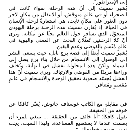
إلى الإمبراطور".
يُشير سميث إلى أنّ هذه الرحلة، سواء كانت في
الصحراء أو في عالمٍ متوحّش، أو الانتقال من مكانٍ لآخر
دون العثور على مكانٍ ثابت، هي استعارةٌ لرحلة الإنسان
في الحياة. إذ يُقارن سميث هذه الرحلة برحلة اليهودي
المتجوّل الذي يسافر حول العالم بحثًا عن مكانه. ويرى
أنّ كلا الرحلتين تُمثّلان البحث عن المعنى والهوية في
عالمٍ مُتّسم بالفوضى وعدم اليقين.
يُشير سميث أيضًا إلى قصة برج بابل، حيث يسعى البشر
إلى الوصول إلى الانسجام من خلال بناء برجٍ يصل إلى
السماء. ولكنّ هذه المحاولة تفشل في النهاية، وتُخلّف
وراءها مزيدًا من الفوضى والارتباك. ويرى سميث أنّ هذا
الفشل يُجسّد صعوبة تحقيق الوحدة والانسجام في عالمٍ
مُقسمٍ ومُتنافر.
في مقابلةٍ مع الكاتب غوستاف جانوش، يُعبّر كافكا عن
خوفه من الحقيقة.
يقول كافكا: "أنا خائف من الحقيقة. ... ينبغي للمرء أن
يصمت عندما لا يستطيع المساعدة. ولهذا السبب، يجب
تدمير جميع مخطوطاتي".