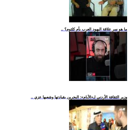
.. ما هو سر علاقة اليهود العرب بأم كلثوم؟
.. وزير الثقافة الأردني لـ«الأيام»: البحرين بقيادتها وشعبها عزي