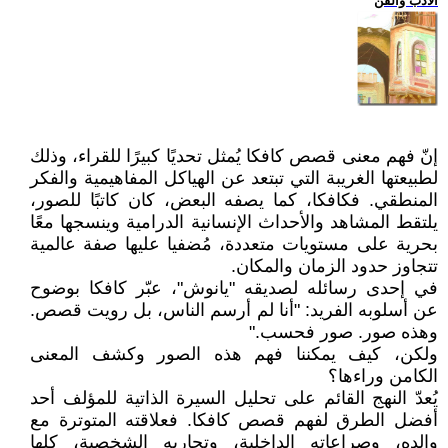
الادب والفن
إنّ فهم معنى قصص كافكا يُمثل تحديًا كبيرًا للقراء، وذلك
لطبيعتها الغريبة التي تبتعد عن الهياكل المفاهيمية والفكر
المنطقي. فكافكا، كما يصفه البعض، كان كاتبًا للصور،
يلتقط المشاهد والأحداث الإنسانية الدرامية وينسجها معًا
بحرية على مستويات متعددة، مُضفيا عليها صفة عالمية
تتجاوز حدود الزمان والمكان.
في إحدى رسائله لصديقه "يانوش"، عبّر كافكا بوضوح
عن أسلوبه الفريد: "أنا لم أرسم الناس، بل رويت قصص.
وهذه صور. صور فحسب."
ولكن، كيف يمكننا فهم هذه الصور وكشف المعنى
الكامن وراءها؟
يُعدّ النهج القائم على تحليل السيرة الذاتية للمؤلف أحد
أفضل الطرق لفهم قصص كافكا. فعلاقته المتوترة مع
والده، وصراعاته الداخلية، وتجاربه الشخصية، كلها