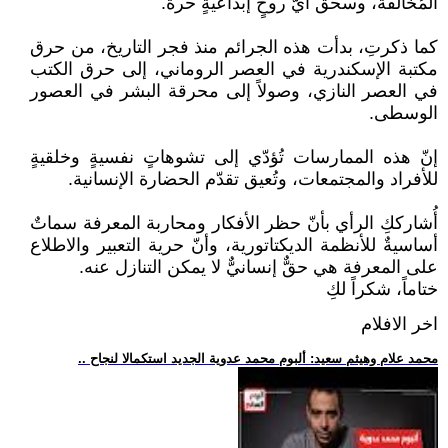
المُخالفة، وسحق أيّ روحٍ إبداعيةٍ حرة.
كما ذكرتِ، بدأت هذه الجرائم منذ فجر التاريخ، من حرق
مكتبة الإسكندرية في العصر الروماني، إلى حرق الكتب
في العصر النازي، وصولاً إلى محرقة البشر في العصور
الوسطى.
إنّ هذه الممارسات تُؤدّي إلى تشوهاتٍ نفسيةٍ وخلقيةٍ
للأفراد والمجتمعات، وتُعيق تقدّم الحضارة الإنسانية.
أُشارككِ الرأي بأنّ حظر الأفكار ومحاربة المعرفة سماتٌ
أساسيةٌ للأنظمة الديكتاتورية، وأنّ حرية التعبير والاطلاع
على المعرفة هي حقٌّ إنسانيٌّ لا يمكن التنازل عنه.
ختاماً، شكراً لكِ
اخر الافلام
.. محمد علام وهيثم سعيد: ألبوم محمد عدوية الجديد استكمالا لنجاح