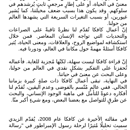
معنىً في الحياة، أو على إطارٍ مرجعيٍ ثابتٍ يُرشدهم في
سلوكهم. وقد يكون هذا بسبب ضعف مخيلتنا، كما يُشير
غيورين، أو بسبب التغيرات السريعة التي يشهدها العالم
من حولنا.
إنّ أعمال كافكا تُقدّم لنا نظرةً ثاقبةً على الصراعات
والتحديات التي تواجه الإنسان المعاصر. فمن خلال
استكشافه لمواضيع الروح، والعلاقات، ومعنى الحياة، يُثير
كافكا أسئلةً مهمةً حول مكاننا في العالم، ودورنا فيه.
إنّ قراءة كافكا ليست سهلة، لكنّها مُجزية للغاية. فأعماله
تُحفزنا على التفكير بشكلٍ نقدي في العالم من حولنا،
وعلى البحث عن معنىً في حياتنا.
في النهاية، تبقى أعمال كافكا ذات صلةٍ كبيرة بزماننا
الحالي. ففي عالمٍ مُتّسم بالفوضى وعدم اليقين، تُقدّم لنا
أفكاره دعوةً للتأمل في ماهية الوجود الإنساني، والبحث
عن طرقٍ للتواصل مع بعضنا البعض، ومع شيءٍ أكبر منّا.
في مقالته الأخيرة عن كافكا عام 2008، يُقدّم الزيدي
سميث تحليلًا مُثيرًا لرحلة رسول الإمبراطور في "رسالة