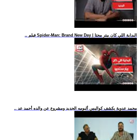
.. فيلم Spider-Man: Brand New Day | البداية اللي كان بيتر محتا
.. محمد عدوية يكشف كواليس ألبومه الجديد ومشروع عن والده أحمد عد