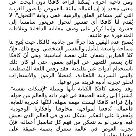
ومن ناحية أخرى، يُمكننا قراءة كافكا دون البحث عن
معنى محدد إذ إن أعماله مليئة بالغموض والصور الغريبة
التي تُثير مشاعر القلق والرهبة. ففي رواية "التحول"، لا
يُقدم لنا كافكا أي تفسير لتحول غريغور سامسا إلى
حشرة. وإنما يُركز على وصف معاناته الداخلية وعلاقاته
المتدهورة مع عائلته.
يُصبح عدم اليقين هذا جزءًا من جاذبية كافكا، حيث يُتيح لنا
مساحة واسعة للتأمل والتفسير الشخصي. ومع ذلك، فإنّ
كلا الخيارين يتفقان على نقطة أساسية: وهي أنّ كافكا
كان يسعى للتعبير عن الواقع بعمق، حتى لو كان ذلك
باستخدام أدوات غير تقليدية. فقد رفض اللغة المُصطنعة
والبنى السردية المُعتادة، مُفضلاً الرموز والاستعارات
لخلق تجربة أدبية فريدة من نوعها.
وقد وصف كافكا الكتابة بأنها وسيلة "لإسكات نفسه"،
مُشيرًا إلى رغبته العميقة في فهم ذاته والعالم من حوله.
وإنّ قراءة كافكا ليست مهمة سهلة، لكنّها مُجزية للغاية.
فأعماله تُدفعنا لمواجهة مخاوفنا وأفكارنا الوجودية،
وتُحفزنا على التفكير بشكل نقدي في العالم الذي نعيش
فيه. وحتى لو لم نتمكن من فهم كل تفاصيل أعماله، فإنّ
تجربة الغوص في عالمه ستترك بصمة عميقة على
عقولنا وقلوبنا.