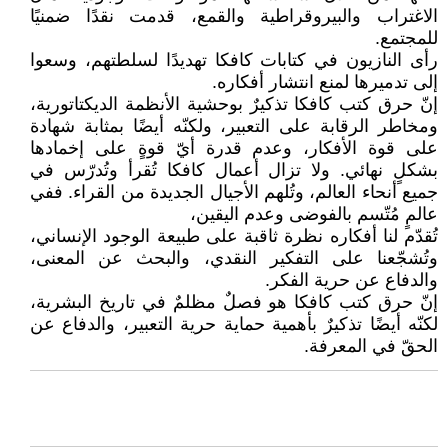
الاغتراب والبيروقراطية والقمع، قدمت نقدًا ضمنيًا
للمجتمع.
رأى النازيون في كتابات كافكا تهديدًا لسلطتهم، وسعوا
إلى تدميرها لمنع انتشار أفكاره.
إنّ حرق كتب كافكا تذكيرٌ بوحشية الأنظمة الديكتاتورية،
ومخاطر الرقابة على التعبير، ولكنّه أيضًا بمثابة شهادة
على قوة الأفكار، وعدم قدرة أيّ قوةٍ على إخمادها
بشكلٍ نهائي. ولا تزال أعمال كافكا تُقرأ وتُدرّس في
جميع أنحاء العالم، وتُلهم الأجيال الجديدة من القراء. ففي
عالمٍ مُتّسم بالفوضى وعدم اليقين،
تُقدّم لنا أفكاره نظرة ثاقبة على طبيعة الوجود الإنساني،
وتُشجّعنا على التفكير النقدي، والبحث عن المعنى،
والدفاع عن حرية الفكر.
إنّ حرق كتب كافكا هو فصلٌ مظلمٌ في تاريخ البشرية،
لكنّه أيضًا تذكيرٌ بأهمية حماية حرية التعبير، والدفاع عن
الحقّ في المعرفة.