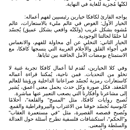
لكنّها مُجزية للغاية في النهاية.
يواجه القارئ لكافكا خيارين رئيسيين لفهم أعماله:
الخيار الأول: الغوص في عالم مليء بالاستعارات، عالم
مُشوه بشكل غريب (ولكنّه واقعي بشكل عميق) يُجسّد
لنا حلمًا لحالتنا الوجودية.
الخيار الثاني: التخلي عن أي محاولة للفهم، والانغماس
في أجواء القلق والأحلام الغريبة التي ينسجها كافكا، مع
الاستمتاع بومضات الأمل الخافتة بين ثناياها.
وفي كلا الخيارين، تُقدم لنا أعمال كافكا تجربة غنية لا
تخلو من التحديات. فمن ناحية، يُمكننا قراءة أعماله
كاستعارات رمزية تُجسّد صراعاتنا الداخلية ورؤيتنا للعالم
المُعقد. فكل صورة وكل حدث يحمل معنى أعمق، يُشير
إلى مشاعرنا وأفكارنا التي يصعب التعبير عنها مباشرة.
تُصبح روايات كافكا، مثل "المسخ" والقلعة"، أحلامًا
كابوسية تُجسّد خوفنا من الاغتراب والبيروقراطية والقمع.
وتُصبح قصصه القصيرة، مثل "في مستعمرة العقاب"
و"الحكم"، استكشافات فلسفية تطرح أسئلة حول العدالة
والسلطة والمعنى.