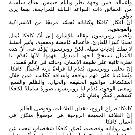
وأعماله. فمن وجهة نظر ويليام جيمس، هناك سلسلة
من الحقائق ذات القواعد القابلة للمراجعة. بينما يرى
دولوز
أنّ أفكار كافكا وكتاباته تُجسّد مزيجًا من الاشتراكية
والفوضوية.
ويُختتم روبرتسون مقاله بالإشارة إلى أنّ كافكا يُمثل
تحديًا كبيرًا للقارئ. فأعماله غامضة ومعقدة، وتُثير أسئلةً
لا تملك إجاباتٍ سهلة. لكنّ روبرتسون يُؤكّد على أنّ هذه
الأعمال تستحقّ الجهد المبذول لفهمها، لأنّها تُقدّم لنا
نظرة ثاقبة على طبيعة الإنسان، وحالته في عالمٍ مُعقد.
إنّ تحليل روبرتسون يُقدّم لنا قراءةً ثرية لأعمال كافكا،
ويُساعدنا على فهم دوافعه وأهدافه ككاتب. فمن خلال
استكشاف مواضيع الحقيقة والخيال، والظلم والقمع،
ومعنى الوجود، يُقدّم لنا روبرتسون صورةً شاملةً لكافكا
كشخصٍ مُفكّرٍ وفنانٍ ثائر.
كافكا: صراع الروح، فقدان العلاقات، وفوضى العالم
إنّ العلاقة الحميمة الروحية هي موضوعٌ متكرّر في
أعمال كافكا.
ففي رواياته وقصصه، يُصوّر كافكا شخصياتٍ تبحث عن