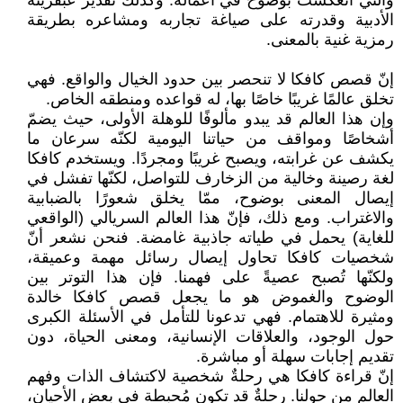
والتي انعكست بوضوح في أعماله. وكذلك تقدير عبقريته
الأدبية وقدرته على صياغة تجاربه ومشاعره بطريقة
رمزية غنية بالمعنى.
إنّ قصص كافكا لا تنحصر بين حدود الخيال والواقع. فهي
تخلق عالمًا غريبًا خاصًا بها، له قواعده ومنطقه الخاص.
وإن هذا العالم قد يبدو مألوفًا للوهلة الأولى، حيث يضمّ
أشخاصًا ومواقف من حياتنا اليومية لكنّه سرعان ما
يكشف عن غرابته، ويصبح غريبًا ومجردًا. ويستخدم كافكا
لغة رصينة وخالية من الزخارف للتواصل، لكنّها تفشل في
إيصال المعنى بوضوح، ممّا يخلق شعورًا بالضبابية
والاغتراب. ومع ذلك، فإنّ هذا العالم السريالي (الواقعي
للغاية) يحمل في طياته جاذبية غامضة. فنحن نشعر أنّ
شخصيات كافكا تحاول إيصال رسائل مهمة وعميقة،
ولكنّها تُصبح عصيةً على فهمنا. فإن هذا التوتر بين
الوضوح والغموض هو ما يجعل قصص كافكا خالدة
ومثيرة للاهتمام. فهي تدعونا للتأمل في الأسئلة الكبرى
حول الوجود، والعلاقات الإنسانية، ومعنى الحياة، دون
تقديم إجابات سهلة أو مباشرة.
إنّ قراءة كافكا هي رحلةٌ شخصية لاكتشاف الذات وفهم
العالم من حولنا. رحلةٌ قد تكون مُحبطة في بعض الأحيان،