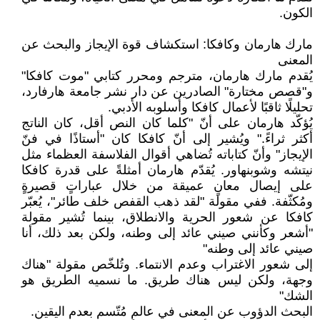
الكون.
مارك هارمان وكافكا: استكشاف قوة الإيجاز والبحث عن
المعنى
يُقدم مارك هارمان، مترجم ومحرر كتابي "موت كافكا"
و"قصص مختارة" الصادرين عن دار نشر جامعة هارفارد،
تحليلًا ثاقبًا لأعمال كافكا وأسلوبه الأدبي.
يُؤكّد هارمان على أنّ "كلما كان النص أقل، كان الناتج
أكثر ثراءً." ويُشير إلى أنّ كافكا كان "أستاذًا في فنّ
الإيجاز" وأنّ كتاباته تُضاهي أقوال الفلاسفة العظماء مثل
نيتشه وشوبنهاور. يُقدّم هارمان أمثلةً على قدرة كافكا
على إيصال معانٍ عميقة من خلال عباراتٍ قصيرةٍ
ومُكثّفة. ففي مقولة "لقد ذهب القفص خلف طائر"، يُعبّر
كافكا عن شعور الحرية والانطلاق، بينما تُشير مقولة
"أشعر وكأنني صيني عائد إلى وطنه، ولكن بعد ذلك، أنا
صيني عائد إلى وطنه"
إلى شعور الاغتراب وعدم الانتماء. وتُلخّص مقولة "هناك
وجهة، ولكن ليس هناك طريق. ما نسميه الطريق هو
الشك"
البحث الدؤوب عن المعنى في عالمٍ مُتّسم بعدم اليقين.