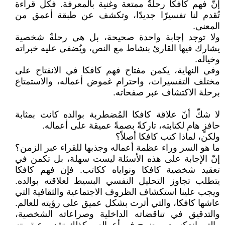
إنّ فهم كافكا رحلةٌ ممتعة وغنية بالمعرفة. فكل قراءة
تُقدم لنا تفسيرًا جديدًا، وتكشف عن طبقة أعمق من
المعنى.
ولا توجد إجابة واحدة صحيحة، بل هي رحلةٌ شخصية
يشارك فيها القارئ بنشاط مع النص، ويُضفي عليه خبراته
وخياله.
وفي النهاية، يكمن مفتاح فهم كافكا في الانفتاح على
مختلف التفسيرات، واحترام غموض أعماله، والاستمتاع
برحلة الاكتشاف عبر صفحاته.
لا شكّ أنّ علاقة كافكا المُضطربة بوالده كانت بمثابة
حافزٍ هام لكتابته، تاركةً بصمةً عميقة على أعماله.
ولكن، لماذا كتب كافكا أصلاً؟
ما هو السر وراء عظمة أعماله وجذبها للقراء عبر الزمن؟
إنّ الإجابة على هذه الأسئلة ليست سهلة، بل تكمن في
تعقيد شخصية كافكا ونواياه ككاتب. فإن فهم كافكا
يتطلب تجاوز التحليل النفسي البسيط لعلاقته بوالده.
ويجب علينا استكشاف الظروف الاجتماعية والثقافية التي
عاشها كافكا، والتي أثرت بشكل عميق على رؤيته للعالم.
والتدقيق في تناقضاته الداخلية وصراعاته الشخصية،