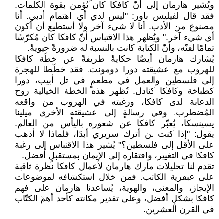
ويُشير هارمان إلى أنّ كافكا كان يُؤمن بقوة الكلمات.
فقد قال لفيليس باور: "ليس لدي أي اهتمام أدبي. أنا
مصنوع من الأدب. أنا لا شيء آخر ولا أستطيع أن أكون
أي شيء آخر." ويُظهر هذا الاقتباس أنّ كافكا كان مُكرّسًا
تمامًا لفنّه، وأنّ الكتابة كانت بالنسبة له ضرورةً حيويةً.
يُشارك هارمان أيضًا حكايةً طريفةً عن خطّة كافكا
للهروب مع عشيقته دورا دومونت. فقد خطّطا للهجرة
إلى فلسطين والعمل في مطعمٍ في تل أبيب، دورا
كطباخة وكافكا كنادل. تُظهر هذه الخطة الخيالية روح
الدعابة لدى كافكا، ورغبته في الهروب من واقعه
المُضطرب. وفي رسالةٍ إلى عشيقته الأخرى ميلينا
يسينسكا، يُعبّر كافكا عن شعوره باليأس من العالم.
يقول: "إذا كنت لن أترك سريري أبدًا، فلماذا لا أذهب
على الأقل إلى فلسطين؟" يُشير هذا الاقتباس إلى رغبة
كافكا في التغيير، وافتقاره إلى الإيمان بمستقبلٍ أفضل.
تقدم لنا تحليلات مارك هارمان لأعمال كافكا نظرة ثاقبة
على عبقرية الكاتب. فمن خلال استكشافه لموضوعات
الإيجاز، والمعنى، والهوية، يُساعدنا هارمان على فهم
كافكا بشكلٍ أفضل، وعلى تقدير مكانته كأحد أهمّ الكتّاب
في القرن العشرين.