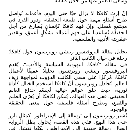
وسعى للتعبير عنها من خلال كتاباته.
إنّ إرث كافكا لا يزال حيًا حتى اليوم. فأعماله تُواصل
طرح أسئلةٍ مهمة حول طبيعة الحقيقة، ودور الفرد في
مجتمعٍ مُضلل. وإنّ فهم كافكا كإنسانٍ يُصارع من أجل
الحقيقة يُساعدنا على فهم أعماله بشكلٍ أعمق، وتقدير
عبقريته الأدبية والفلسفية.
تحليل مقالة البروفيسور ريتشي روبرتسون حول كافكا:
رحلة في خيال الكاتب الثائر
في مقاله "كافكا. اليهودية السياسة والأدب."، يُقدم
البروفيسور ريتشي روبرتسون تحليلًا عميقًا لأعمال
كافكا، مُركزًا على سعي الكاتب الدؤوب لمواجهة زيف
العالم. يُجادل روبرتسون أنّ كافكا استخدم الخيال كأداة
ثورية، حيث خلق عوالم خيالية تُجسّد خداع العالم
الحقيقي. ففي هذه العوالم، يُمكن لكافكا أن يُعرّي الظلم
والقمع، ويطرح أسئلة فلسفية حول معنى الحقيقة
والوجود.
يُشير روبرتسون إلى "رسالة إلى الإمبراطور" كمثالٍ بارز
على هذا النهج. ففي هذه القصة، يُحاول بطل الرواية
إيصال رسالة حقيقة إلى الإمبراطور، لكنّها تفشل في