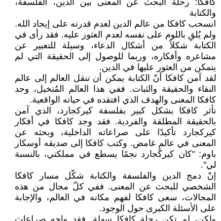
كافكا: رحلة البحث عن المعنى بين الدين، الفلسفة،
والكتابة
انسحب كافكا من عالم الدين لعدم قدرته على إيجاد الله.
ولم يُلقِ باللوم على نفسه لعدم العثور عليه. فقد رأى في
الكتابة شكلاً من أشكال الدعاء، وسيلة للتعبير عن
مشاعره وأفكاره، وربما للوصول إلى الحقيقة التي لم
يتمكن من العثور عليها في الدين.
لقد آمن كافكا أنّ الكتابة يمكن أن تنقل العالم إلى عالم
النقاء والحقيقة والثبات. ففي هذا العالم المُتخيل، وجد
كافكا المعنى والهدف الذي افتقده في حياته الواقعية.
تأثر كافكا بشكل كبير بفلسفة كيركجارد، الذي آمن
بالحقيقة المطلقة والفردية. فقد وجد كافكا في أفكار
كيركجارد تأكيدًا على صراعاته الداخلية، وبحثه عن
المعنى في عالمٍ غامض. وكتب كافكا إلى صديقه أوسكار
باوم: "كان كيركجارد نجمًا يسطع في مملكتي، بالنسبة
لي".
إنّ دمج الدين والفلسفة والكتابة شكّل مسار كافكا
الشخصي للبحث عن المعنى. ففي كلّ مجال من هذه
المجالات، سعى كافكا لفهم مكانه في العالم، والإجابة
على الأسئلة الكبرى حول الوجود.
ولكن، لم تكن رحلة كافكا سهلة. فقد واجه صراعاتٍ