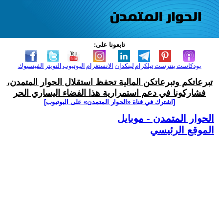
تابعونا على:
بودكاست
بنترست
تيلكرام
لينكدإن
الانستغرام
اليوتيوب
التويتر
الفيسبوك
تبرعاتكم وتبرعاتكن المالية تحفظ استقلال الحوار المتمدن،
فشاركونا في دعم استمرارية هذا الفضاء اليساري الحر
[اشترك في قناة ‫«الحوار المتمدن» على اليوتيوب]
الحوار المتمدن - موبايل
الموقع الرئيسي