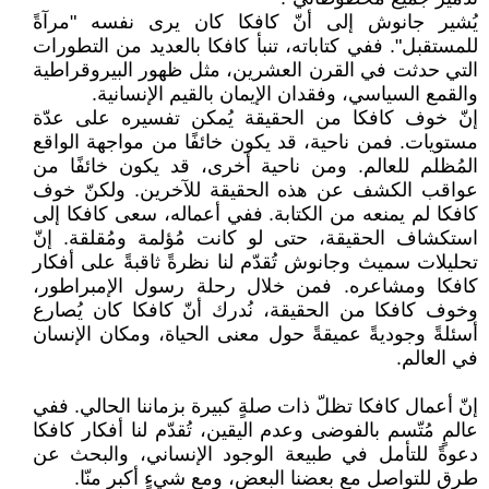
يُشير جانوش إلى أنّ كافكا كان يرى نفسه "مرآةً
للمستقبل". ففي كتاباته، تنبأ كافكا بالعديد من التطورات
التي حدثت في القرن العشرين، مثل ظهور البيروقراطية
والقمع السياسي، وفقدان الإيمان بالقيم الإنسانية.
إنّ خوف كافكا من الحقيقة يُمكن تفسيره على عدّة
مستويات. فمن ناحية، قد يكون خائفًا من مواجهة الواقع
المُظلم للعالم. ومن ناحية أخرى، قد يكون خائفًا من
عواقب الكشف عن هذه الحقيقة للآخرين. ولكنّ خوف
كافكا لم يمنعه من الكتابة. ففي أعماله، سعى كافكا إلى
استكشاف الحقيقة، حتى لو كانت مُؤلمة ومُقلقة. إنّ
تحليلات سميث وجانوش تُقدّم لنا نظرةً ثاقبةً على أفكار
كافكا ومشاعره. فمن خلال رحلة رسول الإمبراطور،
وخوف كافكا من الحقيقة، نُدرك أنّ كافكا كان يُصارع
أسئلةً وجوديةً عميقةً حول معنى الحياة، ومكان الإنسان
في العالم.
إنّ أعمال كافكا تظلّ ذات صلةٍ كبيرة بزماننا الحالي. ففي
عالمٍ مُتّسم بالفوضى وعدم اليقين، تُقدّم لنا أفكار كافكا
دعوةً للتأمل في طبيعة الوجود الإنساني، والبحث عن
طرقٍ للتواصل مع بعضنا البعض، ومع شيءٍ أكبر منّا.