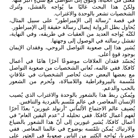
معنىً في الحياة، وتتوق إلى التواصل مع شيءٍ أكبر منها.
ولكنّ هذا البحث غالبًا ما يُواجه بالفشل، وتُترك
الشخصيات تشعر بالوحدة والاغتراب.
في قصة "رسالة إلى الإمبراطور" على سبيل المثال،
يُحاول بطل الرواية إيصال رسالة حقيقة إلى الإمبراطور.
لكنّه يُواجه العديد من العقبات في طريقه، وفي النهاية،
تفشل رسالته في الوصول إلى وجهتها.
يُشير هذا إلى صعوبة التواصل الروحي، وفقدان الإيمان
بوجود قوةٍ أعلى.
يُجسّد فقدان العلاقات موضوعًا آخرًا هامًا في أعمال
كافكا. ففي عالمه، تُعاني الشخصيات من صعوبة التواصل
مع بعضها البعض حيث تُحاصر الشخصيات في علاقاتٍ
مُتّسمة بالبيروقراطية واللامبالاة، وتُحرم من الشعور
بالحب والدعم.
ويُمكن ربط هذا بالشعور بالوحدة والاغتراب الذي يُصيب
الإنسان المعاصر، في عالمٍ مُتّسم بالفردية والتنافس.
يُضيف عالم الاجتماع الألماني "أرنولد غيورين" بعدًا آخرًا
لفهم أعمال كافكا. ففي تحليله لـ "عدم اليقين العام" في
أعمال كافكا، يُشير غيورين إلى أنّ هذا الشعور بالضياع
والارتباك يُمكن تلمّسه بوضوح في عالمنا المعاصر. ففي
عصرنا، يُواجه الكثير من الناس صعوبةً في العثور على