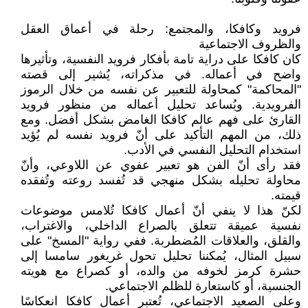
فرويد وكافكا، والمجتمع: رحلة في أعماق العقل
والظروف الاجتماعية
كان كافكا على دراية تامة بأفكار فرويد النفسية، وتأثيرها
واضح في أعماله. في مذكراته، يُشير إلى قصته
"المحاكمة" كمحاولة للتعبير عن نفسه من خلال الرموز
الفرويدية. ويُساعد تحليل أعماله من منظور فرويد
القارئ على فهم عالم كافكا الغامض بشكل أفضل. ومع
ذلك، من المهم التأكيد على أنّ فرويد نفسه لم يُؤيد
استخدام التحليل النفسي في الأدب.
فقد رأى أنّ الفن هو تعبير عفوي عن اللاوعي، وأنّ
محاولة تحليله بشكل منهجي قد تُفسد روعته وتُفقده
قيمته.
لكنّ هذا لا ينفي أنّ أعمال كافكا تُلامس موضوعات
نفسية عميقة تتعلق بالصراع الداخلي، والاغتراب،
والقلق، والعلاقات المُضطربة. ففي رواية "المسخ" على
سبيل المثال، يُمكننا تحليل تحول غريغور سامسا إلى
حشرة كرمز لخوفه من والده، أو كصراع مع هويته
الجنسية، أو كاستعارة للظلم الاجتماعي.
وعلى الصعيد الاجتماعي، تُعتبر أعمال كافكا انعكاسًا