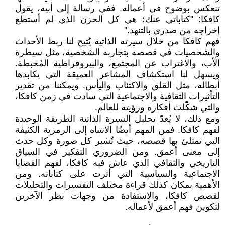
تنعكس بوضوح في أعماله. ففي رسالة إلى أبيه، يقول
كافكا: "كتاباتي عنك؛ هي كل الحزن الذي لم أستطع
إخراجه من صدري بالتنهد."
فهم كافكا من خلال سيرته الذاتية يُتيح لنا ربط الأحداث
والشخصيات في قصصه بتجاربه الشخصية، مثل سيطرة
الأب، والاغتراب عن المجتمع، والبيروقراطية المُحبطة.
ويسهل لنا استكشاف المشاعر العميقة التي يكابدها
أبطاله، مثل القلق والاكتئاب واليأس. ويمكننا من تقدير
التأثيرات الثقافية والاجتماعية التي سادت في زمن كافكا،
والتي شكّلت أفكاره ورؤيته للعالم.
ومع ذلك، لا يُعدّ تحليل السيرة الذاتية الطريقة الوحيدة
لفهم كافكا. فمن المهم أيضًا الانتباه إلى الرمزية الكثيفة
التي تمتلئ بها قصصه، حيث تُشير كل صورة وكل حدث
إلى معنى أعمق. ومن الضروري التفكير في السياق
التاريخي والثقافي الذي عاش فيه كافكا، لفهم القضايا
الاجتماعية والسياسية التي أثرت على كتاباته. ومن
الأهمية بمكان كذلك قراءة مختلف التفسيرات والتحليلات
لقصص كافكا، والاستفادة من وجهات نظر الآخرين
لتكوين فهم أعمق لأعماله.