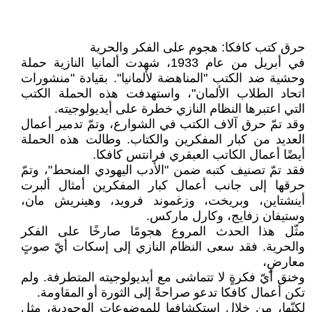
حرق كتب كافكا: هجوم على الفكر والحرية
في أبريل من عام 1933، شهدت ألمانيا النازية حملة
وحشية ضد الكتب "المناهضة لألمانيا". بقيادة "منشورات
اتحاد الطلاب الألمان"، واستهدفت هذه الحملة الكتب
التي اعتبرها النظام النازي خطرة على أيديولوجيته.
وقد تمّ حرق آلاف الكتب في الشوارع، وتمّ تدمير أعمال
العديد من كبار المفكرين والكتاب. وطالت هذه الحملة
أيضًا أعمال الكاتب العبقري فرانتس كافكا.
فقد تمّ تصنيف كتبه ضمن "الأدب اليهودي المنحط"، وتمّ
حرقها إلى جانب أعمال كبار المفكرين أمثال ألبرت
أينشتاين، وبريخت، وزغموند فرويد، وهينريش مان،
وستيفان زفايج، وكارل ماركس.
مثّل هذا الحدث المروع هجومًا صارخًا على الفكر
والحرية. فقد سعى النظام النازي إلى إسكات أيّ صوتٍ
معارضٍ،
وخنق أيّ فكرةٍ لا تتماشى مع أيديولوجيته المتطرفة. ولم
تكن أعمال كافكا تدعو صراحةً إلى الثورة أو المقاومة.
لكنّها، من خلال استكشافها للموضوعات الوجودية، مثل