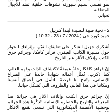
نمو نفسي سليم سيورثه تشوهات خلقية تمتد للأجيال
المتعاقبة
تحياتي
2 - تحية طيبة للسيدة ليندا كبرييل،
حميد كوره جي ( 2024 / 7 / 23 - 10:32 )
أشكركِ جزيل الشكر على تعليقكِ القيّم، وإثراءكِ للحوار
حول مسيرة الكاتب العبقري فرانز كافكا، وجرائم حرق
الكتب وإتلاف الآثار عبر التاريخ.
إنّ قراءة كافكا رحلةٌ عميقةٌ لاكتشاف الذات وفهم العالم،
كما ذكرتِ. تُمثّل أعماله شهادةً خالدةً على الصراع
الإنساني، وتُتيح لنا فرصةً للتأمل في أعماق أنفسنا
ومكاننا في هذا العالم، والظروف التي تُشكّل حياتنا.
إنّ جرائم حرق الكتب وإتلاف الآثار هي جرائمٌ ضدّ
المعرفة والتاريخ والحضارة الإنسانية. تُذكّرنا هذه الجرائم
بوحشية الأنظمة الديكتاتورية التي تسعى لقمع الأفكار