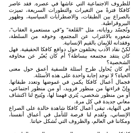
للظروف الاجتماعية التي عاشها في عصره. فقد عاصر
كافكا فترةً من التغيرات والتطورات السريعة، تميزت
بالصراع بين الطبقات، والاضطرابات السياسية، وظهور
البيروقراطية.
وتُجسّد رواياته، مثل "القَلعة" و"في مستعمرة العقاب"،
شعوره بالاغتراب عن المجتمع، وخوفه من السلطة،
وفقدانه للإيمان بالقيم الإنسانية.
لكنّ نقاد الأدب يختلفون حول دوافع كافكا الحقيقية. فهل
كان ينتقد مجتمعه ببساطة؟ أم كان يُعبّر عن مخاوفه
الشخصية؟
أم كان يُحاول طرح أسئلة فلسفية أعمق حول معنى
الحياة؟ لا توجد إجابة واحدة على هذه الأسئلة.
فجمال أعمال كافكا يكمن في غموضها وتعدد طبقاتها.
وإنّ قراءتها من منظور فرويد، أو من منظور اجتماعي،
أو من منظور شخصي، يُثري فهمنا لها، ويُتيح لنا اكتشاف
معاني جديدة في كل مرة.
في النهاية، تبقى أعمال كافكا شاهدة خالدة على الصراع
الإنساني، وتُقدم لنا فرصة للتأمل في أعماق أنفسنا،
ومكاننا في العالم، والظروف التي تُشكل حياتنا.