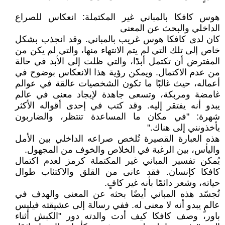
هوس كافكا بالمباني غير المكتملة: انعكاس للصراع
الداخلي والبحث عن المعنى
كان لدى كافكا هوس غريب بالمباني. وقد انجذب بشكل
خاص إلى تلك التي لم يتم الانتهاء منها، والتي لم يكن من
المفترض أن تكتمل أبدًا، والتي ظلت إلى الأبد في حالة
من عدم الاكتمال. ويمكن رؤية هذا الانعكاس بوضوح في
أعماله، حيث غالبًا ما تكون الشخصيات عالقة في عوالم
غامضة ومربكة، وتسعى جاهدة لإيجاد معنى في عالم
يبدو أنه يفتقر إليه. وقد كتب في إحدى أقواله الأكثر
شهرة: "في مكان ما المساعدة تنتظر، والضاربون
يأخذونني إلى هناك."
هذه العبارة القصيرة تُلخص صراعه الداخلي بين الأمل
واليأس، بين الرغبة في الخلاص والخوف من المجهول.
يُمكن تفسير المباني غير المكتملة كرمز لعدم اكتمال
كافكا كإنسان. فقد عانى من القلق والاكتئاب طوال
حياته، وشعر دائمًا بأنه غير كافٍ.
تُجسّد هذه المباني أيضًا بحثه عن المعنى والهدف في
عالمٍ يبدو أنه لا معنى له. ففي رسالة إلى عشيقته فيليس
باور، وصف كافكا كيف أدت والدته دور "الكبش أثناء