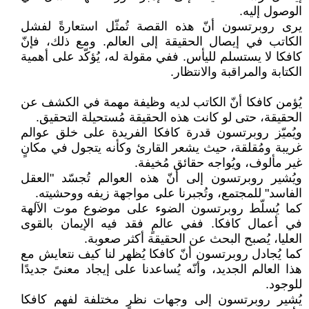
الوصول إليه.
يرى روبرتسون أنّ هذه القصة تُمثّل استعارةً لفشل
الكاتب في إيصال الحقيقة إلى العالم. ومع ذلك، فإنّ
كافكا لا يستسلم لليأس. ففي مقولة له، يُؤكّد على أهمية
الكتابة والمراقبة والانتظار.
يُؤمن كافكا أنّ الكاتب لديه وظيفة مهمة في الكشف عن
الحقيقة، حتى لو كانت هذه الحقيقة مُستحيلة التحقيق.
ويُميّز روبرتسون قدرة كافكا الفريدة على خلق عوالم
غريبة ومُقلقة، حيث يشعر القارئ وكأنه يتجول في مكانٍ
غير مألوف، ويُواجه حقائق مُخيفة.
ويُشير روبرتسون إلى أنّ هذه العوالم تُجسّد "العقل
الفاسد" للمجتمع، وتُجبرنا على مواجهة زيفه ووحشيته.
كما يُسلّط روبرتسون الضوء على موضوع موت الآلهة
في أعمال كافكا. ففي عالمٍ فقد فيه الإيمان بالقوى
العليا، يُصبح البحث عن الحقيقة أكثر صعوبة.
كما يُجادل روبرتسون أنّ كافكا يُظهر لنا كيف نتعايش مع
هذا العالم الجديد، وأنّه يُساعدنا على إيجاد معنىً جديدًا
للوجود.
يُشير روبرتسون إلى وجهات نظرٍ مختلفة لفهم كافكا