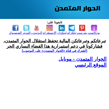
تابعونا على:
بودكاست
بنترست
تيلكرام
لينكدإن
الانستغرام
اليوتيوب
التويتر
الفيسبوك
تبرعاتكم وتبرعاتكن المالية تحفظ استقلال الحوار المتمدن،
فشاركونا في دعم استمرارية هذا الفضاء اليساري الحر
[اشترك في قناة ‫«الحوار المتمدن» على اليوتيوب]
الحوار المتمدن - موبايل
الموقع الرئيسي