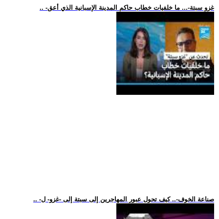
.. -غزو سبتة-... ما خلفيات خطاب حاكم المدينة الإسبانية الذي أعق
.. -صناعة الخوف-.. كيف تحول عبور المهاجرين إلى سبتة إلى -غزو- ل