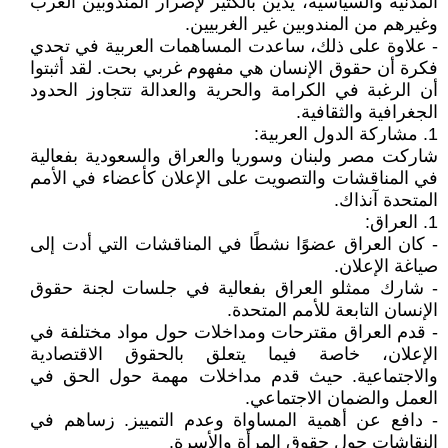
المدنية والسياسية، يدين بالكثير لإصرار المندوبين العرب
وغيرهم من المندوبين غير الغربيين.
- علاوة على ذلك، ساعدت المساهمات العربية في تحدي
فكرة أن حقوق الإنسان هي مفهوم غربي بحت. لقد أثبتوا
أن الرغبة في الكرامة والحرية والعدالة تتجاوز الحدود
الجغرافية والثقافية.
1. مشاركة الدول العربية:
شاركت مصر ولبنان وسوريا والعراق والسعودية بفعالية
في المناقشات والتصويت على الإعلان كأعضاء في الأمم
المتحدة آنذاك.
1. العراق:
- كان العراق عضوًا نشطًا في المناقشات التي أدت إلى
صياغة الإعلان.
- شارك ممثلو العراق بفعالية في جلسات لجنة حقوق
الإنسان التابعة للأمم المتحدة.
- قدم العراق مقترحات ومداخلات حول مواد مختلفة في
الإعلان، خاصة فيما يتعلق بالحقوق الاقتصادية
والاجتماعية. حيث قدم مداخلات مهمة حول الحق في
العمل والضمان الاجتماعي.
- دافع عن أهمية المساواة وعدم التمييز. زساهم في
النقاشات حول حقوق المرأة والأسرة.