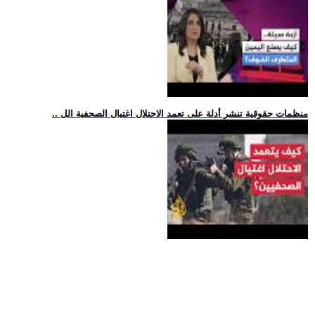
.. منظمات حقوقية تنشر أدلة على تعمد الاحتلال اغتيال الصحفية الل