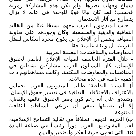
سماع وجهات نظرها. ولم تكن هذه المشاركة رمزية
فحسب؛ لقد كان بيانًا قويًا للوحدة في عالم لا يزال
يتصارع مع آثار الاستعمار.
- جلب المندوبون العرب معهم نسيجًا غنيًا من التقاليد
الثقافية والدينية والفلسفية. وكان وجودهم على طاولة
الصياغة يضمن أن الإعلان لن يكون مجرد انعكاس للمثل
الغربية، بل وثيقة عالمية حقا.
المفاوضات والمناقشات: البصمة العربية
- خلال الفترة الحاسمة لصياغة الإعلان العالمي لحقوق
الإنسان، كان الممثلون العرب مشاركين نشطين في
المناقشات والمفاوضات المكثفة. وكانت مساهماتهم ذات
أهمية خاصة في عدة مجالات:
‌أ) النسبية الثقافية: طالب المندوبون العرب بحماس
بالاعتراف بالاختلافات الثقافية في تفسير حقوق الإنسان.
وشددوا على أنه رغم كون بعض الحقوق عالمية بالفعل،
إلا أن تطبيقها ينبغي أن يراعي السياقات الثقافية
المتنوعة.
‌ب) الحرية الدينية: انطلاقاً من تقاليد التسامح الإسلامية،
لعب المفاوضون العرب دوراً رئيسياً في صياغة المادة
18، التي تحمي حرية الفكر والضمير والدين.