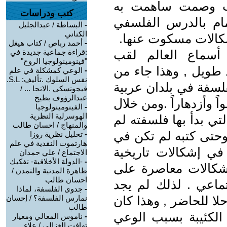
اب وصمت ساهمت به
كتب ودراسات
مام بالدرس الفلسفي
-
البساطة / عبدالجليل
الكناني
كالات مسكوت عنها.
-
أحمد رباص / كتاب هيغل
سماع العالم لقب
:قراءة جماعية جديدة في
"فينومينولوجيا الروح"
 طويل , وهذا جاء من
-
الوعي كمشكلة في علم
نفس السلوك .تأليف: S.L.
لسفة في بلدان عربية
فيجوتسكي .الاتحا ... /
عبدالرؤوف بطيخ
 وأزدهاراً .ومن خلال
-
الفينومينولوجيا
الهوسرلية النظرية
لتي بدأ بها فلسفته لم
والمنهاج / احسان طالب
وحتى كتبه لم تكن في
-
تحليل نظرية روزا
هارتموت النقدية في علم
في إشكالات تاريخية
الاجتماع / علي حمدان
-
-الدولة الأخلاقية- تفكيك
شكالات معاصرة على
ظاهرة المدنية والتمدن /
احسان طالب
تماعي . لذلك لم يجد
-
جدوى الفلسفة، لماذا
ا للحاضر , وهذا كان
نمارس الفلسفة؟ / إحسان
طالب
لكئيبة بسبب الوعي
-
ناموس المعالي ومعيار
تهافت الغزالي / علاء