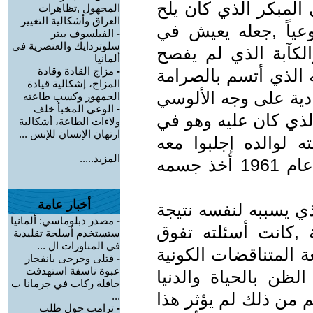
 المبكر الذي كان يلح
المجهول ,تظاهرات
العراق وأشكالية التغيير
عياً ,جعله يعيش في
-
الفيلسوف بيتر
سلوتردايك والعنصرية في
لكآبة الذي لم يفصح
ألمانيا
-
مزاج القادة وقادة
 الذي أتسم بالصرامة
المزاج، إشكالية قيادة
ادية على وجه الألوسي
الجمهور وكسب طاعته
-
الوعي المخبأ خلف
لذي كان عليه وهو في
ولاءات الطاعة، أشكالية
ارتهان الإنسان للإنس ...
 لوالده إجلبوا معه
المزيد.....
"كاروكا " وبعد ما سافر إلى انكلترا عام 1961 أخذ جسمه
أخبار عامة
ي يسببه لنفسه نتيجة
-
مصدر دبلوماسي: ألمانيا
ة ,كانت أسئلته تفوق
ستستخدم أسلحة تقليدية
في المناورات ال ...
 المتناقضات الكونية
-
قتلى وجرحى بانفجار
عبوة ناسفة استهدفت
لظن بالحياة والدنيا
حافلة ركاب في جرمانا ب
 من ذلك لم يؤثر هذا
...
-
ترامب حول طلب