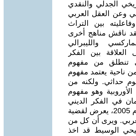
ريخي الجدلي والنقدي
بي وعن العقل العربي
اعليته بين التراث
قد ناقش مناهج أخرى
اركسي والليبرالي
 العلاقة بين الفكر
تي تنطلق من مفهوم
من ناحية يعتمد مفهوم
هوم حداثي. ولكنه من
الأوروبية وهو مفهوم
مان في الفكر الديني
والفلسفي وفلسفة العلم"، الصادر عام 2005، يعرض لقضية
لغربي. ويرى أن كل من
يحي الوسيط قد اخذ