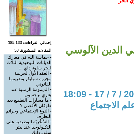
ي الحر
إجمالي القراءات: 185,133
ي الدين الآلوسي
المقالات المنشورة: 53
-
حماسة الله في معارك
الديانات التوحيدية الثلاث
لبيتر سلوترداي ...
-
العقد الأول لجريمة
مجزرة سبايكر وتقييمها
القانوني
-
الديمومة الزمنية عند
هنري برجسون
-
ما مسارات التطبيع بعد
لم الاجتماع
طوفان الأقصى ؟
-
النوع الإجتماعي وجرائم
التطرف
-
السُّخْريَة الوظيفية على
التكنولوجيا عند بيتر
سلوتردايك