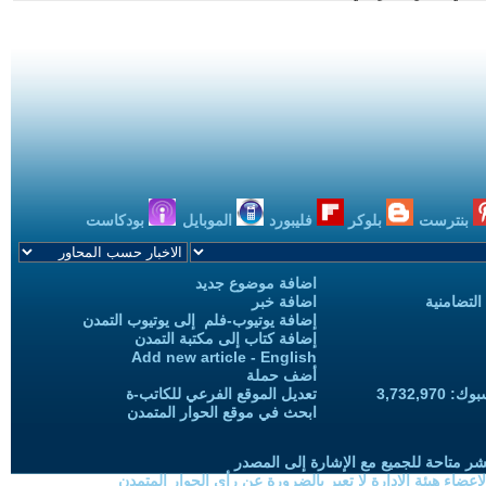
بنترست
بلوكر
فليبورد
الموبايل
بودكاست
اضافة موضوع جديد
التضامنية
اضافة خبر
إضافة يوتيوب-فلم إلى يوتيوب التمدن
إضافة كتاب إلى مكتبة التمدن
Add new article - English
أضف حملة
3,732,97
تعديل الموقع الفرعي للكاتب-ة
ابحث في موقع الحوار المتمدن
شر متاحة للجميع مع الإشارة إلى المصدر
ضاء هيئة الادارة لا تعبر بالضرورة عن رأي الحوار المتمدن