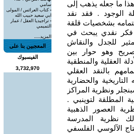
هذا ما جعله يذهب إلى
سامي
-
كتاب العرائس / المولى
ة الوجود . فقد نقد
ابي سعيد حبيب الله
-
تراجيديا العقل / عمار
اهتمامه بشخصيات قلقة
التميمي
ت فكر نقدي يبحث في
المزيد.....
ير للجدل والنقاش
المعجبين بنا على
لصريح وهو حوار بين
الفيسبوك
دلة العقلية والمنطقية
3,732,970
مهم بالنقد العقلي
التاريخية والحضارية
بنجلر ونظرية المراكز
ية المطلقة لتوينبي .
رية العصور الذهبية
ك نظرية المدرسة
نتاج الآلوسي الفلسفي