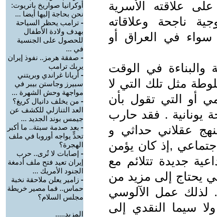
 على علاقته الأسرية
أوكرانيا صواريخ باتريوت:
نحن بحاجة إليها أيضا ...
جية ناجحة وعلاقاته
-
ترامب يحظر السياحة
بهدف ولادة الأطفال
سواء في العراق أو
للحصول على الجنسية
في ...
-
صفقة هرمز.. نفوذ إيران
مة والبناءة في الوقت
يربك ترامب
-
أريانا غراندي وبريتني
لوطة مثل تلك التي لا
سبيرز وجاستن بيبر في
مواجهة وحش الشهرة ...
مي أو التي تقول بأن
-
من يخلف دانيال كريغ؟
العد التنازلي للكشف عن
ة يونانية . فقد حارب
جيمس بوند الجديد ...
نهج عقلاني حداثي و
-
بعد صدمة سبتة.. ما أكبر
تحدٍّ يواجه أوروبا في ملف
اجتماعي ,إذ كان يؤمن
الهجرة؟
-
إصابات لا تُرى.. حرب
عية جديدة تتلائم مع
إيران تعيد فتح ملف أدمغة
الجنود الأمريك ...
ي يحتاج إلى مزيد من
-
زامير يعلن ملاحقة نخبة
حماس.. فما مصير خريطة
. لذلك عمل الآلوسي
مجلس السلام؟
لا سيما النقدي إلى
المزيد.....