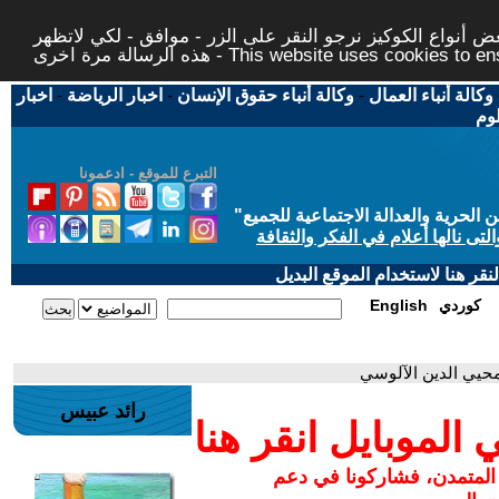
 أنواع الكوكيز نرجو النقر على الزر - موافق - لكي لاتظهر
This website uses cookies to ensure you ge
وكالة أنباء العمال
-
وكالة أنباء حقوق الإنسان
-
اخبار الرياضة
-
اخبار
لوم
التبرع للموقع - ادعمونا
حرية والعدالة الاجتماعية للجميع
"
تى نالها أعلام في الفكر والثقافة
قر هنا لاستخدام الموقع البديل
كوردي
English
محيي الدين الآلوسي
رائد عبيس
لموبايل انقر هنا
 المتمدن، فشاركونا في دعم