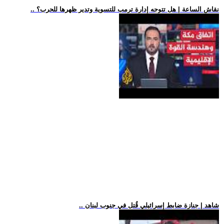
.. نقاش الساعة | هل تتوجه إدارة ترمب للتسوية وتدير ظهرها للحرب؟
.. شاهد | جنازة ضابط إسرائيلي قُتل في جنوب لبنان