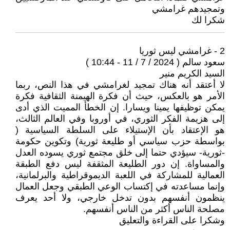
وتمجيدهم غرامشي
شكرا لك
2 - غرامشي ليس ثوريا
سعود سالم ( 2024 / 7 / 11 - 10:44 )
السيد الكريم منير
لا أعتقد أنه هناك تمجيد لغرامشي في هذا النص، ربما
الأمر هو بالعكس، حيث أن فكرة الهيمنة الثقافية فكرة
يمكن توظيفها يمينا ويسارا. إن الخطأ المميت الذي أدى
إلى هزيمة الفكر الثوري، في أوروبا وفي العالم الثالث،
هو الإعتقاد بأن الإستيلاء على السلطة السياسية (
بواسطة حزب سياسي أو طليعة ثورية) وتكوين حكومة
-ثورية- سيؤدي حتما إلى خلق مجتمع ثوري يسوده العدل
والمساواة. إن دور الطليعة المثقفة ليس دفع الطبقة
العمالية للمشاركة في اللعبة الديموقراطية والبرلمانية،
وإنما مساعدته في إكتساب الوعي الطبقي وجعل العمال
ينظمون أنفسهم بدون تدخل خارجي، ولا أحد يعرف
مصلحة الناس أكثر من الناس أنفسهم.
وشكرا على القراءة والتعليق