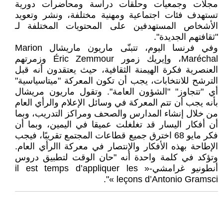
مجلات وجمعيات وحلقات دراسة ومحاضرات دورية
تستهدف فئات اجتماعية ومهنية مختلفة، ونشر وتعويد
الأشخاص المستهدفين على المحتويات المختلفة لـ
"ثقافتهم الجديدة".
وفي فرنسا اليوم، تتبنّى ماريون ماريشال Marion
Maréchal، وإيريك زمور Éric Zemmour وزمرتهم
العنصرية فكرة الهيمنة الثقافية، حيث يعتقدون أنه قبل
الترشح للانتخابات، يجب أن تكون المعركة "ميتاسياسية"
أي "تتجاوز" "الشؤون العامة". وتقول ماريون مريشال
بأنه يجب أن تتم المعركة في وسائل الإعلام والرأي العام
من خلال إنشاء المدارس والصحف ومراكز التدريب، وبما
أن أفكار اليسار قد تغلغلت عميقا في اليمين، وبما أن
فكر مايو 68 اخترق جميع قطاعات المجتمع تقريبًا، فيجب
الإطاحة بهذه الأفكار والإنتصار في معركة االرأي العام.
وتؤكد في كلمة واحدة أنه "حان الوقت لتطبيق دروس
أنطونيو غرامشي-« il est temps d’appliquer les
leçons d’Antonio Gramsci »".