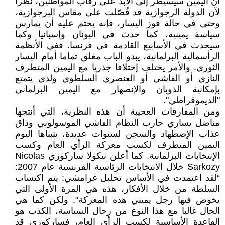
أن اليمين سيسيطر إلى الأبد على رقاب المواطنين، نظرا
لآن الدولة الرجوازية قد فُصّلت على مقاس البرجوازية،
وحتى في حالة فوز اليسار، فإنه يحتم عليه أن يمارس
سياسة يمينية، كما حدث في اليونان وإسبانيا وكما
سيحدث في الأسابيع القادمة في فرنسا. ففي الأنظمة
الرأسمالية البرلمانية، يبدو الباب مغلق تماما أمام اليسار
الثوري. والأمر يختلف إختلافا جذريا مع اليمين المتطرف
النازي أو الفاشي أو العنصري السلطوي ولذي يتمتع
بإمكانية الذوبان والإنصهار مع اليمين البرلماني
"الديموقراطي".
ومن المفارقات العجيبة أن هذه النظرية، التي أنتجها
مناضل يساري حارب النظام الفاشي الموسولوني وذاق
عذاب الإضطهاد والسجن لسنوات عديدة، يتبناها اليوم
اليمين المتطرف لكسب معركة الرأي العام وكسب
الإنتخابات البرلمانية. كما أعلن نيكولا ساركوزي Nicolas
Sarkozy خلال الانتخابات الرئاسية الفرنسية عام 2007:
“لقد اعتمدت في الأساس تحليل غرامشي: يتم اكتساب
السلطة من خلال الأفكار، هذه هي المرة الأولى التي
يخوض فيها رجل يميني هذه المعركة". ولكن كما هي
الحال غالبا مع هذا النوع من رجال السياسة، الكذب هو
القاعدة الأساسية لكسب الرأي العام، فساركوزي قد