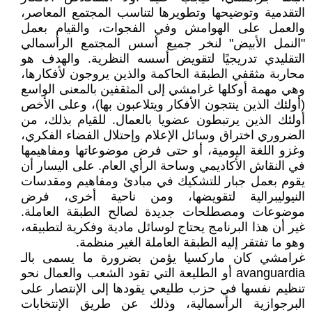
التقدمية وتوضيحها وتطويرها لتناسب المجتمع المعاصر،
والعمل على الهوامش وفي الفجوات، والقيام بعمل
"النمل الأبيض" لنخر جميع أسس المجتمع الرأسمالي
التقليدي تدريجيًا لتقويض أسسه النظرية. والهدف هو
محاربة مثقفي الطبقة الحاكمة والذين يروجون لأفكارها،
وهي مهمة أوكلها غرامشي إلى المثقفين بالمعنى الواسع
(أولئك الذين ينتجون الأفكار ويتلاعبون بها)، وعلى الأخص
أولئك الذين يرتبطون عضويا بالعمال. للقيام بذلك، من
الضروري اختراق وسائل الإعلام وإحتلال الفضاء الفكري،
وغزو اللغة اليومية، أو حتى فرض موضوعاتها ومفاهيمها
في النقاش الأكاديمي وساحة الرأي العام. على اليسار أن
يقوم بعمل جبار للتشكيك في مبادئ ومفاهيم ومقدسات
النيوليبرالية لتقويضها، ومن ناحية أخرى، فرض
موضوعات ومصطلحات جديدة لصالح الطبقة العاملة.
غير أن هذا البرنامج يحتاج لوسائل مادية وفكرية لتطبيقه،
وهو ما تفتقر إليه الطبقة العاملة الغير منظمة.
غرامشي كان ماركسيا يؤمن بضرورة ما يسمى بالـ
avanguardia أو الطليعة التي تقود الشعب والعمال نحو
تنظيم نفسها في حزب طليعي يقودها إلى الإنتصار على
البرجوازية الرأسمالية، وذلك عن طريق الإنتخابات