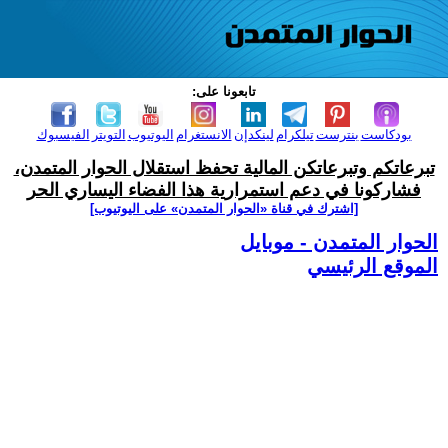
تابعونا على:
بودكاست
بنترست
تيلكرام
لينكدإن
الانستغرام
اليوتيوب
التويتر
الفيسبوك
تبرعاتكم وتبرعاتكن المالية تحفظ استقلال الحوار المتمدن،
فشاركونا في دعم استمرارية هذا الفضاء اليساري الحر
[اشترك في قناة ‫«الحوار المتمدن» على اليوتيوب]
الحوار المتمدن - موبايل
الموقع الرئيسي