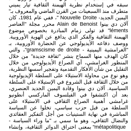
سبقه في إستخدام نظرية الهيمنة الثقافية تيار يميني
متطرف منذ االسبعينات من القرن الماضي والمعروف بـ"
اليمين الجديد- Nouvelle Droite "، ففي عام 1981، كان
آلان دي بينوا Alain de Benoist محرر مجلة "العناصر
léments" قد تولى زمام المبادرة بخصوص موضوع
الهيمنة الثقافية والفكر الذي يدافع عن الهوية الأوروبية.
ووصف دفاعه الأيديولوجي عن الحضارة الأوروبية، بـ
"الغرامشية اليمينية - gramscisme de droite"، والتي
كان الهدف منها السماح بنشر "ثقافة جديدة" من خلال
المنظور الغرامشي، أي الصراع الأيديولوجي من خلال
التقليل من شأن الأفكار التقدمية وتفجير أسسها النظرية،
وهو نوع من محاولة الاستيلاء على السلطة الإيديولوجية
من خلال الثقافة قبل الشروع في الإستيلاء على السلطة
السياسية. آلان دي بينوا وقادة اليمين الجديد العنصري،
بعد أن اكتشفوا في الفيلسوف الماركسي أنطونيو
غرامشي أهمية الصراع الثقافي في الاستيلاء على
السلطة من قبل حزب سياسي، تخلوا عن السياسة
المباشرة في نهاية الستينيات من أجل التفكير العقائدي
والنضال الثقافي، وهو ما سمي بـ "ما وراء السياسة -
métapolitique" بمعنى اختراق الدوائر الثقافية، وإنشاء