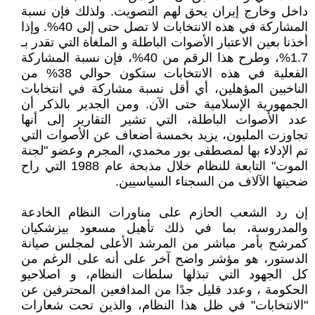
داخل وخارج إيران يحق لهم التصويت. ولذلك فإن نسبة
المشاركة في هذه الانتخابات لا تصل حتى إلى 40%. وإذا
أخذنا بعين الاعتبار الأصوات الباطلة و الملغاة التي تقدر بـ
1.7%، وطرح هذا الرقم من 40%، فإن نسبة المشاركة
الفعلية في هذه الانتخابات ستكون حوالي 38% من
الناخبين المؤهلين، أي أقل نسبة مشاركة في انتخابات
الجمهورية الإسلامية حتى الآن. ومن الجدير بالذكر أن
عدد الأصوات الباطلة، التي تشير التقارير إلى أنها
تجاوزت المليون، يزيد بخمسة أضعاف عن الأصوات التي
تم الإدلاء بها لمصطفى بور محمدي، المجرم وعضو "لجنة
الموت" التابعة للنظام خلال مذبحة عام 1988 التي راح
ضحيتها الآلاف من السجناء السياسيين.
إن رد الشعب الحازم على مناورات النظام الخادعة
والمدروسة، بما في ذلك تأهيل مسعود بيزشكيان
كمرشح بأمر مباشر من المرشد الأعلى لمجلس صيانة
الدستور، هو مؤشر واضح آخر على أنه على الرغم من
كل الجهود التي تبذلها سلطات النظام، و اصلاحيو
الحكومة ، وعدد قليل جدًا من المدافعين المحترفين عن
"الانتخابات" في ظل هذا النظام، والذين تحت شعارات