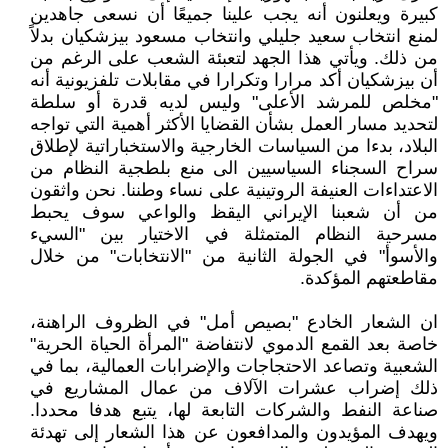
كبيرة ويعلنون أنه يجب علينا جميعًا أن نسعى جاهدين
لمنع انتخاب سعيد جليلي وانتخاب مسعود بيزشكيان بدلاً
من ذلك. ويأتي هذا الجهد لتعبئة الشعب على الرغم من
أن بيزشكيان أكد مرارا وتكرارا في مقابلات تلفزيونية أنه
"مخلص للمرشد الأعلى" وليس لديه قدرة أو سلطة
لتحديد مسار العمل بشأن القضايا الأكثر أهمية التي تواجه
البلاد، بدءا من السياسات الخارجية والاستخباراتية لإطلاق
سراح السجناء السياسيين الى منع بلطجية النظام من
الاعتداءات العنيفة الروتينية على نساء وطننا. نحن واثقون
من أن شعبنا الإيراني اليقظ والواعي سوف يحبط
مسرحية النظام المتمثلة في الاختيار بين "السيء
والأسوأ" في الجولة الثانية من "الانتخابات" من خلال
مقاطعتهم المؤكدة.
ان الشعار الخادع "بصيص أمل" في الظروف الراهنة،
خاصة بعد القمع الدموي لانتفاضة "المرأة الحياة الحرية"
الشعبية وتصاعد الاحتجاجات والإضرابات العمالية، بما في
ذلك إضراب عشرات الآلاف من عمال المشاريع في
صناعة النفط والشركات التابعة لها، يتبع هدفا محددا.
ويهدف المؤيدون والمدافعون عن هذا الشعار إلى تهدئة