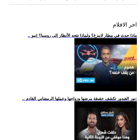
اخر الافلام
.. ماذا حدث في مطار لايبزغ؟ ولماذا تتجه الأنظار إلى روسيا؟ |نيو
.. نور الغندور تكشف حقيقة مرضها وزواجها وعملها الرمضاني القادم: