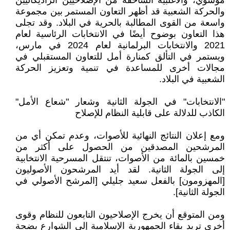
موسوي، والأغلبية الساحقة من الإصلاحيين الراديكاليين
والحركة الشعبية قد أظهر التعاون المستمر بين مجموعة
واسعة من القوى المطالبة بالحرية في البلاد. وقد تجلى
هذا التعاون بوضوح أيضًا في الانتخابات الرئاسية لعام
2021 والانتخابات البرلمانية لعام 2024 في مارس،
ويستمر في التألق كمنارة أمل للتعاون المستقبلي في
مجالات أخرى للمساعدة في تنمية وتعزيز الحركة
الشعبية في البلاد.
"الانتخابات" في الجولة الثانية وشعار "شعاع الأمل"
الكاذب للدلالة على قابلية النظام للإصلاح
ومع إعلان النتائج النهائية للأصوات، وعدم تمكن أي من
المرشحين المصدقين من الحصول على أكثر من
خمسين بالمائة من الأصوات، تنتقل المسرحية الانتخابية
إلى الجولة الثانية. لقد أيد المرشحون الأصوليون
[المهزومون] بالفعل سعيد جليلي [المرشح الأصولي في
الجولة الثانية].
ومن المتوقع أن يخرج الإصلاحيون التابعون للنظام وقوى
أخرى تريد بقاء الجمهورية الإسلامية إلى الشوارع بضجة