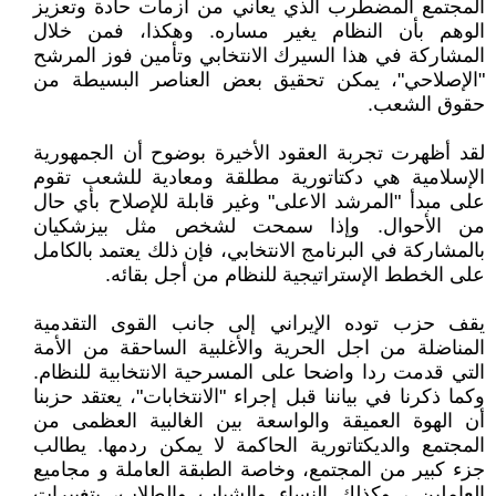
المجتمع المضطرب الذي يعاني من أزمات حادة وتعزيز
الوهم بأن النظام يغير مساره. وهكذا، فمن خلال
المشاركة في هذا السيرك الانتخابي وتأمين فوز المرشح
"الإصلاحي"، يمكن تحقيق بعض العناصر البسيطة من
حقوق الشعب.
لقد أظهرت تجربة العقود الأخيرة بوضوح أن الجمهورية
الإسلامية هي دكتاتورية مطلقة ومعادية للشعب تقوم
على مبدأ "المرشد الاعلى" وغير قابلة للإصلاح بأي حال
من الأحوال. وإذا سمحت لشخص مثل بيزشكيان
بالمشاركة في البرنامج الانتخابي، فإن ذلك يعتمد بالكامل
على الخطط الإستراتيجية للنظام من أجل بقائه.
يقف حزب توده الإيراني إلى جانب القوى التقدمية
المناضلة من اجل الحرية والأغلبية الساحقة من الأمة
التي قدمت ردا واضحا على المسرحية الانتخابية للنظام.
وكما ذكرنا في بياننا قبل إجراء "الانتخابات"، يعتقد حزبنا
أن الهوة العميقة والواسعة بين الغالبية العظمى من
المجتمع والديكتاتورية الحاكمة لا يمكن ردمها. يطالب
جزء كبير من المجتمع، وخاصة الطبقة العاملة و مجاميع
العاملين ، وكذلك النساء والشباب والطلاب، بتغييرات