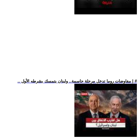
.. مفاوضات روما تدخل مرحلة حاسمة.. ولبنان يتمسك بشرطه الأول | #