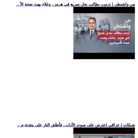
.. من واشنطن | ترمب يطالب بحل سريع في هرمز.. وغلاء يهدد صحة الأ
.. شبكات | عراقي اعترض على صوت الأذان.. فأطلق النار على مئذنة م