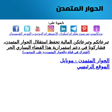
تابعونا على:
بودكاست
بنترست
تيلكرام
لينكدإن
الانستغرام
اليوتيوب
التويتر
الفيسبوك
تبرعاتكم وتبرعاتكن المالية تحفظ استقلال الحوار المتمدن،
فشاركونا في دعم استمرارية هذا الفضاء اليساري الحر
[اشترك في قناة ‫«الحوار المتمدن» على اليوتيوب]
الحوار المتمدن - موبايل
الموقع الرئيسي