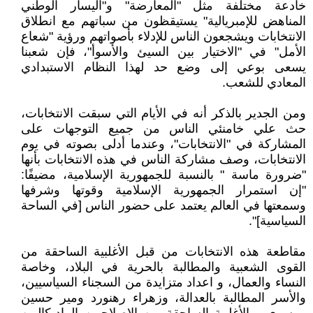
خادعة مختلفة مثل "المعارضة" و"اليسار الوطني
المناهض للإمبريالية" يستيقظون من سباتهم مع انطلاق
الانتخابات ويشجعون الناس للإدلاء بأصواتهم ورؤية "شعاع
الأمل" في "الاختيار بين السيئ والأسوأ"، فإن شعبنا
يسعى بوعي إلى وضع حد لهذا النظام الاستبدادي
المعادي للشعب.
ومن الجدير بالذكر أنه في الأيام التي سبقت الانتخابات،
حث علي خامنئي الناس من جميع التوجهات على
المشاركة في "الانتخابات"، وعندما أدلى بصوته في يوم
الانتخابات، وصف مشاركة الناس في هذه الانتخابات بأنها
"ضرورة ماسة " بالنسبة للجمهورية الإسلامية، مضيفًا:
"إن استمرار الجمهورية الإسلامية وقوتها وشرفها
وسمعتها في العالم يعتمد على حضور الناس [في الساحة
السياسية]".
مقاطعة هذه الانتخابات من قبل الأغلبية الساحقة من
القوى الشعبية والمطالبة بالحرية في البلاد، وخاصة
النساء والعمال، و اعداد متزايدة من السجناء السياسيين،
والأسر المطالبة بالعدالة، وزهراء رهنورد ومير حسين