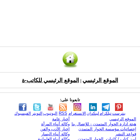
الموقع الرئيسي
الموقع الرئيسي للكاتب-ة
|
تابعونا على:
بنترست
تيلكرام
لينكدإن
الانستغرام
RSS
اليوتيوب
التويتر
الفيسبوك
الموقع الرئيسي
أخبار عامة
هيئة ادارة الحوار المتمدن - للإتصال بنا
وكالة أنباء المرأة
إحصائيات مؤسسة الحوار المتمدن
اخبار الأدب والفن
قواعد النشر
وكالة أنباء اليسار
ابرز كتاب / كاتبات الحوار المتمدن
وكالة أنباء العلمانية