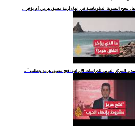
.. هل تنجح التسوية الدبلوماسية في إنهاء أزمة مضيق هرمز، أم تؤخر
.. مدير المركز العربي للدراسات الإيرانية: فتح مضيق هرمز يتطلب أ