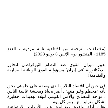
(مقتطفات مترجمة من افتتاحية نامه مردوم ، العدد
1185 ، المنشور يوم الإثنين 3 يوليو 2023)
تغيير ميزان القوى ضد النظام الثيوقراطي لتجاوز
الديكتاتورية [في إيران] مسؤولية القوى الوطنية اليسارية
والتقدمية!
في حين أن اقتصاد البلاد ، الذي وصفه علي خامنئي بحق
بأنه "محطم وغير منتج" ، أضر بحياة ومعيشة غالبية الناس
؛ تواجه المصالح والأمن القومي للبلاد تهديدات خطيرة
بشكل متزايد مع مرور كل يوم.
هناك أدلة وافرة ومتزايدة على الأزمات الاجتماعية