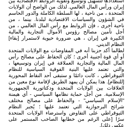
استعدادها لتسهيل وتوسيع وتقوية الروابط الاقتصادية بين
إيران ورأس المال العالمي. لذلك من الواضح أن الولايات
المتحدة ، من ناحية ، لها السلطة الكاملة والدور الحاسم
في الشؤون والسياسات الاقتصادية لبلدنا. بينما ، من
ناحية أخرى ، فإن الروابط مع رأس المال العالمي ، من
أجل تأمين مصالح رؤوس الأموال التجارية والمالية
الكبيرة في إيران ، هي ضرورة حيوية لاستمرار [بقاء]
النظام الديني.
لطالما أكد حزبنا أنه في المفاوضات مع الولايات المتحدة
أو أي قوة أجنبية أخرى ؛ كان الحفاظ على مصالح رأس
المال المالية والتجارية العملاقة في إيران وتوسيعها ،
والتي تعتمد عليها البنية الفوقية السياسية للنظام
الثيوقراطي ، كانت دائمًا و ستبقى أحد النقاط المحورية
[للنظام]. هذا يمكن أن يمهد الطريق لإقامة نوع معين من
العلاقات بين الولايات المتحدة ودكتاتورية الجمهورية
الإسلامية. من أجل حماية نظامها السياسي - أي هيمنة
"الإسلام السياسي" - والحفاظ على مصالح مختلف
شرائح البرجوازية التي تعتمد عليها ؛ يُجبر النظام
الثيوقراطي على التفاوض واسترضاء الولايات المتحدة
سرًا [على الرغم من خطابها الصاخب المستمر على
عكس ذلك].