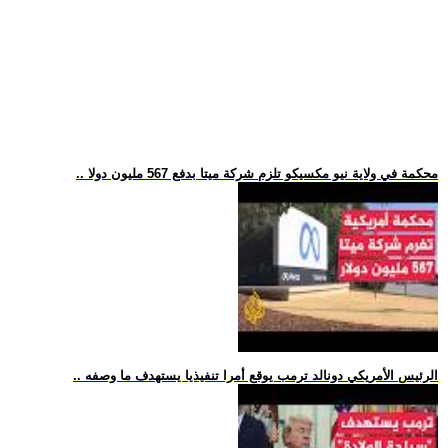
.. محكمة في ولاية نيو مكسيكو تلزم شركة ميتا بدفع 567 مليون دولا
.. الرئيس الأمريكي دونالد ترمب يوقع أمرا تنفيذيا يستهدف ما وصفه