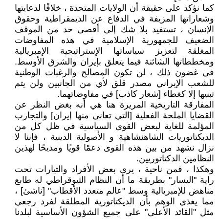
كما نؤكد على حقيقة أن الولايات المتحدة ، خلافًا لدعايتها
وشعاراتها المزيفة في الدفاع عن الديمقراطية وحقوق
الإنسان ، تستفيد بلا شك إلى أقصى حد من الموقف
الضعيف للجمهورية الإسلامية في هذه المفاوضات
المغلقة لتعزيز سياساتها الإستراتيجية الإمبريالية
ومخططاتها الشائنة فيما يتعلق بإيران والشرق الأوسط.
في غضون ذلك ، لن تكون المصالح والرغبات الوطنية
للشعب الإيراني مصدر قلق لأي من الجانبين ولن يتم
تبنيها إلا كغطاء [شعار كاذب] في مفاوضاتهما.
المفارقة التاريخية المريرة هنا هي أنه بغض النظر عن
القضايا الملحة الفعلية [التي تعاني منها إيران] والتجارب
المؤلمة للغاية لبعض القوى السياسية في ظل كل من
الديكتاتوريات الشاهنشاهية و الأصولية الدينية ، فإننا لا
نزال نشهد من بين هذه القوى دعمًا قويًا ومديحًا لهذين
النظامين الدكتاتوريين.
وهكذا ، فمن ناحية ، يرى بعض الأفراد والتيارات تحت
راية "اليسار" بطريقة ما أن النظام الثيوقراطي له طابع
مناهض للإمبريالية وسط "عالم متعدد الأقطاب" [ناشئ] ،
مما يغذي الوهم بأن الديكتاتورية المطلقة لفرد رجعي
مثل "القائد الأعلى" على جميع الشؤون الأساسية لبلدنا