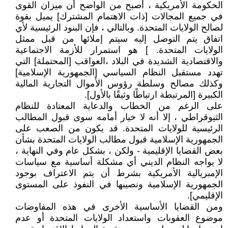
الحكومة الأمريكية ، أصبح من الواضح أن ميزان القوى
في جميع المجالات [ذات الاهتمام المشترك] يميل بقوة
لصالح الولايات المتحدة. وبالتالي ، فإن البنود الرئيسية لأي
اتفاق يتم التوصل إليه سيتم إملائها من قبل ممثل
الولايات المتحدة. ] هو استمرار للأزمة الاجتماعية
والاقتصادية الشديدة في البلاد ،العواقب [المحتملة] التي
تهدد مستقبل النظام السياسي [الجمهورية الإسلامية]
وكذلك مصالح وسلطة رؤوس الأموال التجارية المالية
الكبيرة [المرتبطة ارتباطًا وثيقًا بالأول].
على الرغم من الخطاب والدعاية المعتادة للنظام
الثيوقراطي ، إلا أنه لا خيار أمامه سوى قبول المطالب
الرئيسية للولايات المتحدة. قد يكون من الصعب على
الجمهورية الإسلامية قبول مطالب الولايات المتحدة بشأن
بعض القضايا الإقليمية - ولكن ، بشكل عام وفي النهاية ،
لا يواجه النظام الديني أي مشكلة أساسية مع سياسات
الإمبريالية الأمريكية بشرط أن يتم الاعتراف بوجود
الجمهورية الإسلامية ونصيبها في النفوذ على المستوى
الإقليمي].
ومن القضايا الأساسية الأخرى في هذه المفاوضات
موضوع العقوبات واستعداد الولايات المتحدة أو عدم