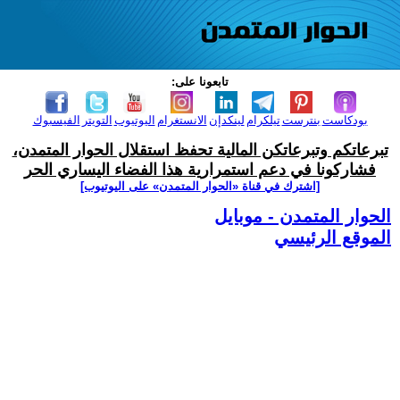
تابعونا على:
بودكاست
بنترست
تيلكرام
لينكدإن
الانستغرام
اليوتيوب
التويتر
الفيسبوك
تبرعاتكم وتبرعاتكن المالية تحفظ استقلال الحوار المتمدن،
فشاركونا في دعم استمرارية هذا الفضاء اليساري الحر
[اشترك في قناة ‫«الحوار المتمدن» على اليوتيوب]
الحوار المتمدن - موبايل
الموقع الرئيسي