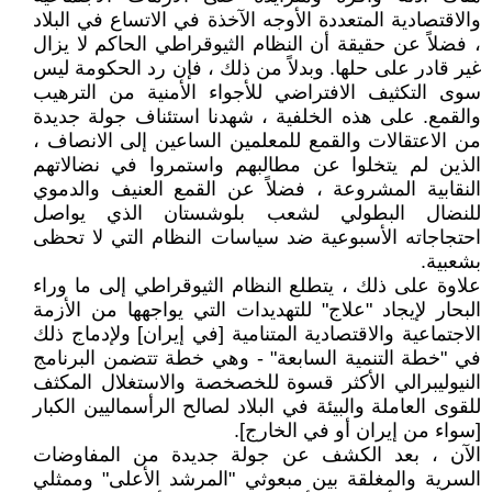
والاقتصادية المتعددة الأوجه الآخذة في الاتساع في البلاد
، فضلاً عن حقيقة أن النظام الثيوقراطي الحاكم لا يزال
غير قادر على حلها. وبدلاً من ذلك ، فإن رد الحكومة ليس
سوى التكثيف الافتراضي للأجواء الأمنية من الترهيب
والقمع. على هذه الخلفية ، شهدنا استئناف جولة جديدة
من الاعتقالات والقمع للمعلمين الساعين إلى الانصاف ،
الذين لم يتخلوا عن مطالبهم واستمروا في نضالاتهم
النقابية المشروعة ، فضلاً عن القمع العنيف والدموي
للنضال البطولي لشعب بلوشستان الذي يواصل
احتجاجاته الأسبوعية ضد سياسات النظام التي لا تحظى
بشعبية.
علاوة على ذلك ، يتطلع النظام الثيوقراطي إلى ما وراء
البحار لإيجاد "علاج" للتهديدات التي يواجهها من الأزمة
الاجتماعية والاقتصادية المتنامية [في إيران] ولإدماج ذلك
في "خطة التنمية السابعة" - وهي خطة تتضمن البرنامج
النيوليبرالي الأكثر قسوة للخصخصة والاستغلال المكثف
للقوى العاملة والبيئة في البلاد لصالح الرأسماليين الكبار
[سواء من إيران أو في الخارج].
الآن ، بعد الكشف عن جولة جديدة من المفاوضات
السرية والمغلقة بين مبعوثي "المرشد الأعلى" وممثلي