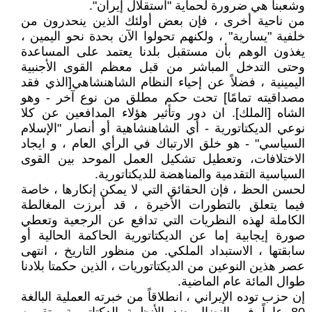
وشعبنا هي ضرورة لحماية "استقلال إيران".
من ناحية أخرى ، فإن بعض أولئك الذين ينحدرون من
خلفية "يسارية" ، ولكنهم تحولوا الآن بحدة نحو اليمين ،
يغذون الوهم بأن مستقبل بلدنا يعتمد على المساعدة
وحتى التدخل المباشر من قبل معظم القوى الأجنبية
اليمينية ، فضلاً عن إحياء النظام الشاهنشاهي[الذي فقد
مصداقيته تمامًا] تحت حكم مطلق من نوع آخر - وهو
الشاه [الملك]. ان دور وتأثير هؤلاء المدافعين عن كلا
نوعي الديكتاتورية - أي الشاهنشاهية أو أنصار "الإسلام
السياسي" - هو خلق الارتباك في الرأي العام ، و ايجاد
الاختلافات، وتعطيل تشكيل العمل الموحد بين القوى
السياسية التقدمية والمناهضة للديكتاتورية.
لحسن الحظ ، فإن الحقائق التي لا يمكن إنكارها ، خاصة
فيما يتعلق بالتطورات الأخيرة ، قد أبرزت المغالطة
الكاملة لهذه النظريات التي تدافع عن الرجعية وتعطي
صورة إيجابية إما عن الديكتاتورية الحاكمة الحالية أو
سابقتها ، الاستبداد الملكي. من منظور التاريخ ، انتهى
عصر هذين النوعين من الديكتاتوريات ، الذين حكمتا بلادنا
طوال المائة عام الماضية.
إن حزب توده الإيراني ، انطلاقاً من خبرته العملية البالغة