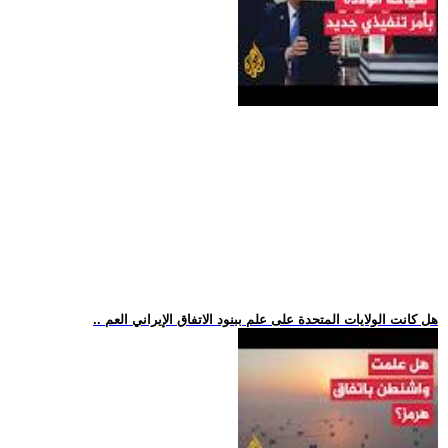
.. هل كانت الولايات المتحدة على علم ببنود الاتفاق الإيراني العم