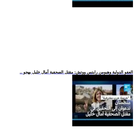
.. العفو الدولية وهيومن رايتس ووتش: مقتل الصحفية آمال خليل بهجو