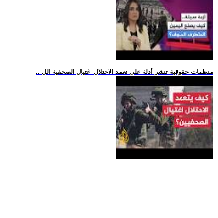
.. منظمات حقوقية تنشر أدلة على تعمد الاحتلال اغتيال الصحفية الل