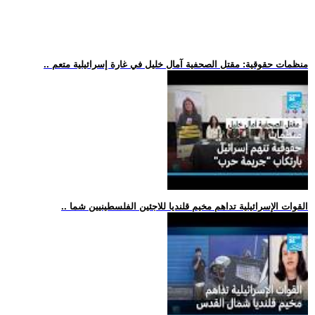
.. منظمات حقوقية: مقتل الصحفية آمال خليل في غارة إسرائيلية متعم
.. القوات الإسرائيلية تداهم مخيم قلنديا للاجئين الفلسطينيين شما