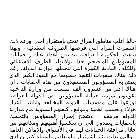
حاليا اغلب مناطق العراق تتمتع باستقرار امني ورغم ذلك
استمرت المزايا التي فرضتها الظروف استئنائيه ، ولهذا
سعت الحكومة العراقية بتقليص أعداد عناصر حمايات
المسؤولين المتضخم جدا ،ولانتهاء الظرف الاستثنائي
وللكلف المادية الكبيرة التي تتحملها موازنة الدولة، رغم
ذلك هناك صعوبات التنفيذ خصوصا مع النفوذ الكبير الذي
يتمتع به المسؤولون المستفيدون من هذه الحمايات ، ان
هناك اكثر من عشرون الف منتسب من وزارة الداخلية
يقومون بمهمة حماية المسؤولين في الدولة العراقيه
توزعوا على موسسات الدوله المختلفه وتباينت اعداد
هؤلاء وبحسب اهمية وموقع ، كلفتهم السنوية من موازنة
الدولة مرهقه ، ويتضح إصرار المسؤولين بالتمسك
بالحمايات يعمدون الى ان يعكسوا أهميتهم ومكانتهم من
خلال مرافقة الحمايات لهم في الأسواق والأماكن العامة
، والتي بدات تثير اشمئزاز وامتعاض واستياء كبيرين لدى