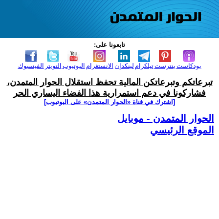
تابعونا على:
بودكاست
بنترست
تيلكرام
لينكدإن
الانستغرام
اليوتيوب
التويتر
الفيسبوك
تبرعاتكم وتبرعاتكن المالية تحفظ استقلال الحوار المتمدن،
فشاركونا في دعم استمرارية هذا الفضاء اليساري الحر
[اشترك في قناة ‫«الحوار المتمدن» على اليوتيوب]
الحوار المتمدن - موبايل
الموقع الرئيسي