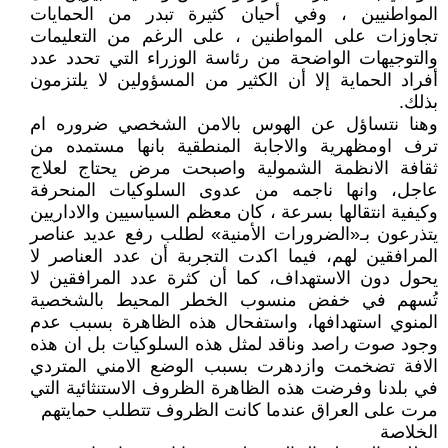
المواطنيين ، وفي أحيان كثيرة تبدر من الحمايات
تجاوزات على المواطنين ، على الرغم من التعليمات
والتوجيهات الواضحة من رئاسة الوزراء التي تحدد عدد
أفراد الحماية إلا أن الكثير من المسؤولين لا يلتزمون
بذلك.
وهنا نتساؤل عن الهوس بالامن الشخصي ضروره ام
ترف اومظهرية والاجابة المنطقية بانها مستمده من
ثقافة الانظمة الشمولية واصبحت مرض يحتاج لعلاج
عاجل، وانها ناجمه من عدوى السلوكيات المنحرفة
وكيفية انتقالها بسرعة ، كان معظم السياسيين والاداريين
يتذرعون بـ«الضرورات الأمنية» لطلب رفع عديد عناصر
المرافقين لهم، فيما اكدت التجربة أن عدد العناصر لا
يحول دون الاستهداف، كما أن كثرة عدد المرافقين لا
تُسهم في خفض منسوب الخطر المحيط بالشخصية
المنوي استهدافها، واستفحال هذه الظاهرة بسبب عدم
وجود صوت راصد وناقد لمثل هذه السلوكيات بل ان هذه
الافة تضخمت وازدهرت بسبب الوضع الامني المتردي
في بلدنا وفرضت هذه الظاهرة الظروف الاستنثائية التي
مرت على العراق عندما كانت الظروف تتطلب حمايتهم
الخلاصة