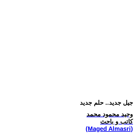
جيل جديد.. حلم جديد
وحيد محمود محمد
كاتب و باحث
(Maged Almasri)