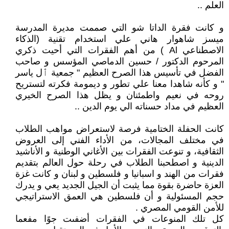
العلم ..
و كانت فقرة الداتا شو التي صممت مديرة المدرسة
ميسز شاهوار هاني علي استخدام تقنية (الذكاء
الاصطناعي Al ) من أهم الفقرات التي أحيت ذكري
المرحوم الدكتور / حسين الدماصي المؤسس و صاحب
الفضل في تأسيس هذا الصرح العظيم " جمعية ٱل ياسر
" و كأنه شاهدا معنا علي تطور و ديمومة فكرته لتستريح
روحه في نعيم واطمئنان و يظل هذا الصرح الخيري
العظيم في مداد حسناته الي يوم الدين ..
كانت الحفلة الختامية فرصة لاستعراض مواهب الطلاب
في مختلف المجالات، من الأداء الفني إلى العروض
الثقافية، و تنوعت الفقرات بين الأغاني الوطنية و الأناشيد
الدينية و اصطحبنا الطلاب في رحلة حول العالم بتقديم
فقرات من الهند و اسبانيا و فلسطين و لبنان و كانت غزة
العزة حاضرة بقوة مما يثبت أن الجيل الجديد يعي و يدرك
حجم المسئولية و أن فلسطين هي العمق الاستراتيجي
للأمن القومي المصري .
كل تلك المنوعات في الفقرات أضفىت جوًا مفعما