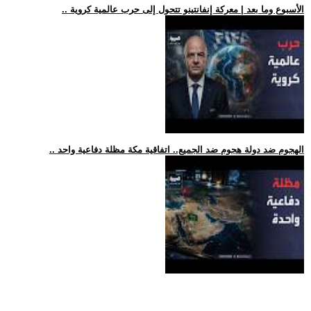
.. الأسبوع وما بعد | معركة إنفانتينو تتحول إلى حرب عالمية كروية
.. الهجوم ضد دولة هجوم ضد الجميع.. اتفاقية مكة مظلة دفاعية واحد