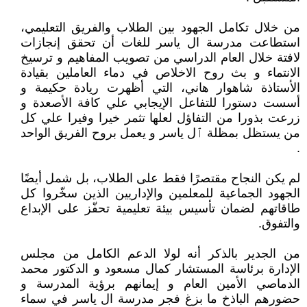
من خلال تكامل الجهود بين الطلاب والفريق التعليمي،
استطاعت مدرسة ال ياسر للغات أن تحقق إنجازات
لافتة خلال العام الدراسي من تصويب المفاهيم و ترسيخ
الانتماء و بث روح الاخلاص في دماء العاملين بقيادة
الأستاذة شاهوار هاني، التي أظهرت ريادة حكيمة و
أسست دستورا للتفاعل الإيجابي علي كافة الأصعدة و
زرعت بذورا من التفاؤل لعلها تثمر خيرا وفيرا علي كل
من يستظل بمظلة ٱل ياسر و يعمل بروح الفريق الواحد
.
لم يكن النجاح مقتصرًا فقط على الطلاب، بل شمل أيضًا
الجهود الجماعية للمعلمين والإداريين الذين سخّروا كل
طاقاتهم لضمان تأسيس بيئة تعليمية تحفّز على الإبداع
والتفوق.
من الجدير بالذكر أنه لولا الدعم الكامل من مجلس
الإدارة برئاسة المستشار كمال مسعود و الدكتور محمد
الدماصي الأمين العام و إيمانهم برؤية المدرسة و
حضورهم الباذخ ما بزغ فجر مدرسة ال ياسر في سماء