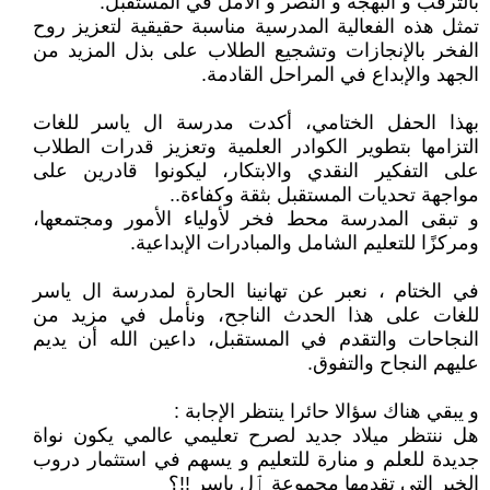
بالترقب و البهجة و النصر و الأمل في المستقبل.
تمثل هذه الفعالية المدرسية مناسبة حقيقية لتعزيز روح
الفخر بالإنجازات وتشجيع الطلاب على بذل المزيد من
الجهد والإبداع في المراحل القادمة.
بهذا الحفل الختامي، أكدت مدرسة ال ياسر للغات
التزامها بتطوير الكوادر العلمية وتعزيز قدرات الطلاب
على التفكير النقدي والابتكار، ليكونوا قادرين على
مواجهة تحديات المستقبل بثقة وكفاءة..
و تبقى المدرسة محط فخر لأولياء الأمور ومجتمعها،
ومركزًا للتعليم الشامل والمبادرات الإبداعية.
في الختام ، نعبر عن تهانينا الحارة لمدرسة ال ياسر
للغات على هذا الحدث الناجح، ونأمل في مزيد من
النجاحات والتقدم في المستقبل، داعين الله أن يديم
عليهم النجاح والتفوق.
و يبقي هناك سؤالا حائرا ينتظر الإجابة :
هل ننتظر ميلاد جديد لصرح تعليمي عالمي يكون نواة
جديدة للعلم و منارة للتعليم و يسهم في استثمار دروب
الخير التي تقدمها مجموعة ٱل ياسر !!؟