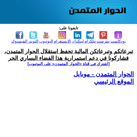
تابعونا على:
بودكاست
بنترست
تيلكرام
لينكدإن
الانستغرام
اليوتيوب
التويتر
الفيسبوك
تبرعاتكم وتبرعاتكن المالية تحفظ استقلال الحوار المتمدن،
فشاركونا في دعم استمرارية هذا الفضاء اليساري الحر
[اشترك في قناة ‫«الحوار المتمدن» على اليوتيوب]
الحوار المتمدن - موبايل
الموقع الرئيسي