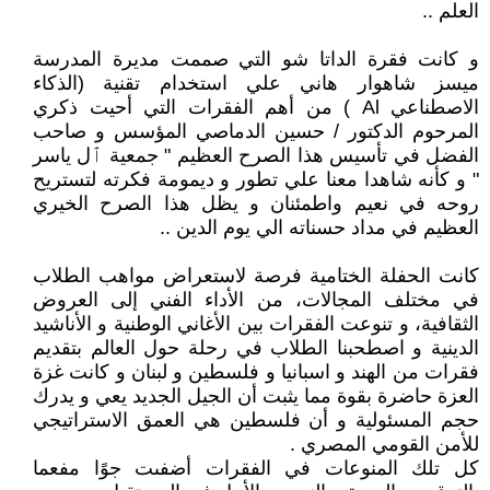
العلم ..
و كانت فقرة الداتا شو التي صممت مديرة المدرسة
ميسز شاهوار هاني علي استخدام تقنية (الذكاء
الاصطناعي Al ) من أهم الفقرات التي أحيت ذكري
المرحوم الدكتور / حسين الدماصي المؤسس و صاحب
الفضل في تأسيس هذا الصرح العظيم " جمعية ٱل ياسر
" و كأنه شاهدا معنا علي تطور و ديمومة فكرته لتستريح
روحه في نعيم واطمئنان و يظل هذا الصرح الخيري
العظيم في مداد حسناته الي يوم الدين ..
كانت الحفلة الختامية فرصة لاستعراض مواهب الطلاب
في مختلف المجالات، من الأداء الفني إلى العروض
الثقافية، و تنوعت الفقرات بين الأغاني الوطنية و الأناشيد
الدينية و اصطحبنا الطلاب في رحلة حول العالم بتقديم
فقرات من الهند و اسبانيا و فلسطين و لبنان و كانت غزة
العزة حاضرة بقوة مما يثبت أن الجيل الجديد يعي و يدرك
حجم المسئولية و أن فلسطين هي العمق الاستراتيجي
للأمن القومي المصري .
كل تلك المنوعات في الفقرات أضفىت جوًا مفعما