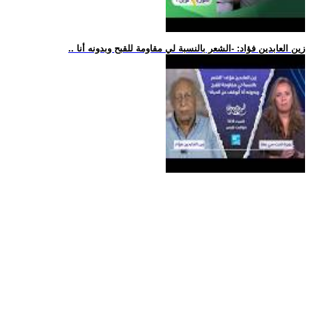
.. زين العابدين فؤاد: -الشعر بالنسبة لي مقاومة للقبح وبدونه أنا