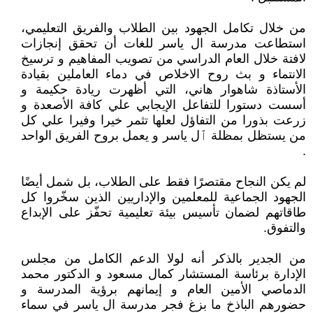
من خلال تكامل الجهود بين الطلاب والفريق التعليمي،
استطاعت مدرسة ال ياسر للغات أن تحقق إنجازات
لافتة خلال العام الدراسي من تصويب المفاهيم و ترسيخ
الانتماء و بث روح الاخلاص في دماء العاملين بقيادة
الأستاذة شاهوار هاني، التي أظهرت ريادة حكيمة و
أسست دستورا للتفاعل الإيجابي علي كافة الأصعدة و
زرعت بذورا من التفاؤل لعلها تثمر خيرا وفيرا علي كل
من يستظل بمظلة ٱل ياسر و يعمل بروح الفريق الواحد
.
لم يكن النجاح مقتصرًا فقط على الطلاب، بل شمل أيضًا
الجهود الجماعية للمعلمين والإداريين الذين سخّروا كل
طاقاتهم لضمان تأسيس بيئة تعليمية تحفّز على الإبداع
والتفوق.
من الجدير بالذكر أنه لولا الدعم الكامل من مجلس
الإدارة برئاسة المستشار كمال مسعود و الدكتور محمد
الدماصي الأمين العام و إيمانهم برؤية المدرسة و
حضورهم الباذخ ما بزغ فجر مدرسة ال ياسر في سماء