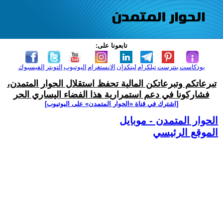
تابعونا على:
بودكاست
بنترست
تيلكرام
لينكدإن
الانستغرام
اليوتيوب
التويتر
الفيسبوك
تبرعاتكم وتبرعاتكن المالية تحفظ استقلال الحوار المتمدن،
فشاركونا في دعم استمرارية هذا الفضاء اليساري الحر
[اشترك في قناة ‫«الحوار المتمدن» على اليوتيوب]
الحوار المتمدن - موبايل
الموقع الرئيسي