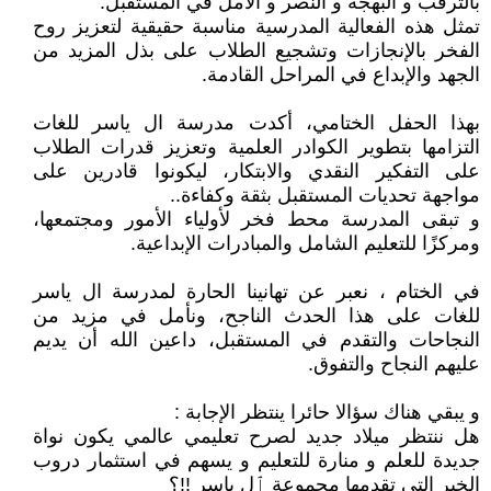
بالترقب و البهجة و النصر و الأمل في المستقبل.
تمثل هذه الفعالية المدرسية مناسبة حقيقية لتعزيز روح
الفخر بالإنجازات وتشجيع الطلاب على بذل المزيد من
الجهد والإبداع في المراحل القادمة.
بهذا الحفل الختامي، أكدت مدرسة ال ياسر للغات
التزامها بتطوير الكوادر العلمية وتعزيز قدرات الطلاب
على التفكير النقدي والابتكار، ليكونوا قادرين على
مواجهة تحديات المستقبل بثقة وكفاءة..
و تبقى المدرسة محط فخر لأولياء الأمور ومجتمعها،
ومركزًا للتعليم الشامل والمبادرات الإبداعية.
في الختام ، نعبر عن تهانينا الحارة لمدرسة ال ياسر
للغات على هذا الحدث الناجح، ونأمل في مزيد من
النجاحات والتقدم في المستقبل، داعين الله أن يديم
عليهم النجاح والتفوق.
و يبقي هناك سؤالا حائرا ينتظر الإجابة :
هل ننتظر ميلاد جديد لصرح تعليمي عالمي يكون نواة
جديدة للعلم و منارة للتعليم و يسهم في استثمار دروب
الخير التي تقدمها مجموعة ٱل ياسر !!؟