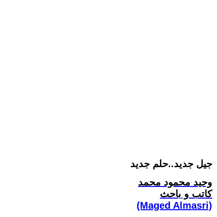
جيل جديد..حلم جديد
وحيد محمود محمد
كاتب و باحث
(Maged Almasri)