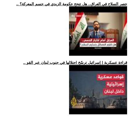
.. حصر السلاح في العراق.. هل تنجح حكومة الزيدي في حسم المعركة؟
.. قراءة عسكرية | إسرائيل ترسّخ احتلالها في جنوب لبنان عبر القو