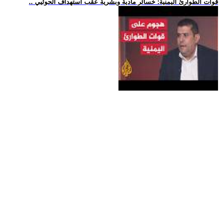
.. قوات الطوارئ اليمنية: خسائر مادية وبشرية عقب استهداف الحوثيي