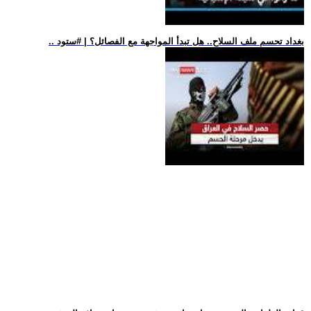
.. بغداد تحسم ملف السلاح.. هل تبدأ المواجهة مع الفصائل؟ | #ستود