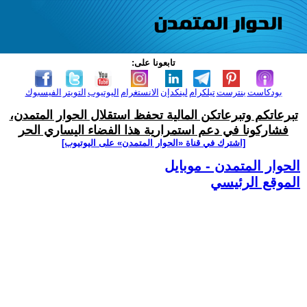
تابعونا على:
بودكاست
بنترست
تيلكرام
لينكدإن
الانستغرام
اليوتيوب
التويتر
الفيسبوك
تبرعاتكم وتبرعاتكن المالية تحفظ استقلال الحوار المتمدن،
فشاركونا في دعم استمرارية هذا الفضاء اليساري الحر
[اشترك في قناة ‫«الحوار المتمدن» على اليوتيوب]
الحوار المتمدن - موبايل
الموقع الرئيسي