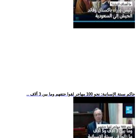
.. حاكم سبتة الإسبانية: نحو 100 مهاجر لقوا حتفهم وما بين 3 آلاف