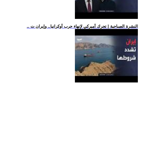
.. النشرة الصباحية | تحرك أميركي لإنهاء حرب أوكرانيا.. وإيران ت