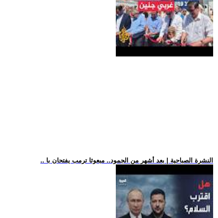
.. النشرة الصباحية | بعد أشهر من الجمود.. مبعوثا ترمب يفتحان با