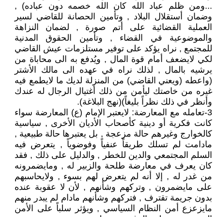
...ومن ظلم عباد الله كان الله خصمه دون عباده) ,
وضمان أستقلال البلاد , وتأمين الحصانة للقاضي لسير
العملية القضائية على أتم صورة , لضمان النزاهة
والموضوعية في القضاء , وتأمين الحقوق المدنية
للمجتمع , نراه يؤكد على توفير مستلزمات عيش القاضي
لكي لايضعف أمام قوة المال , ويُدفع به الى محاباة من
يرشيه بالمال , لذلك نراه في عهده الى مالك الأشتر
(واعطه (ويعني القاضي) من المنزلة لديك ما لايطمع فيه
غيره من خاصتك ليأمن من ذلك أغتيال الرجال له عندك
وأنظر في ذلك نظراً بليغاً)(نهج البلاغة).
3-تعامله مع المعارضة: لايعتبر الإمام (ع) المعارضة سواء
كانت فكرية أو دينية كأصحاب الأديان الأخرى , سياسية
كالخوارج وغيرهم حالة مزعجة , بل يعتبرها حالة طبيعية ,
مادامت لم تسلك طريقاً عنفياً وفوضوياً , يتعرض فيه
السلم المجتمعي والدين للخطر , والدليل على ذلك , فقد
كان يعرف في معارضة طلحة والزبير له , ومايضمرونه
من غدر له , إلا أنه لم يتعرض لهم بسوء , ولايحاسبهم
على مايضمرون , وتركهم وشأنهم , لأن لا عقوبة عنده
بدون جريمة تقترف , فتركهم وشأنهم مادام لم يبدر منهم
مايزعزع أمن النظام السياسي , ويؤثر سلباً على الأمن