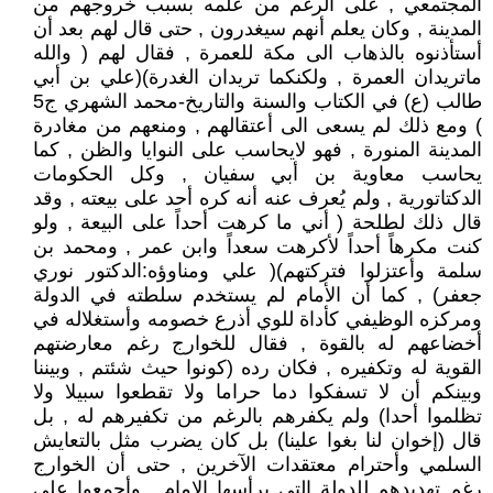
المجتمعي , على الرغم من علمه بسبب خروجهم من
المدينة , وكان يعلم أنهم سيغدرون , حتى قال لهم بعد أن
أستأذنوه بالذهاب الى مكة للعمرة , فقال لهم ( والله
ماتريدان العمرة , ولكنكما تريدان الغدرة)(علي بن أبي
طالب (ع) في الكتاب والسنة والتاريخ-محمد الشهري ج5
) ومع ذلك لم يسعى الى أعتقالهم , ومنعهم من مغادرة
المدينة المنورة , فهو لايحاسب على النوايا والظن , كما
يحاسب معاوية بن أبي سفيان , وكل الحكومات
الدكتاتورية , ولم يُعرف عنه أنه كره أحد على بيعته , وقد
قال ذلك لطلحة ( أني ما كرهت أحداً على البيعة , ولو
كنت مكرهاً أحداً لأكرهت سعداً وابن عمر , ومحمد بن
سلمة وأعتزلوا فتركتهم)( علي ومناوؤه:الدكتور نوري
جعفر) , كما أن الأمام لم يستخدم سلطته في الدولة
ومركزه الوظيفي كأداة للوي أذرع خصومه وأستغلاله في
أخضاعهم له بالقوة , فقال للخوارج رغم معارضتهم
القوية له وتكفيره , فكان رده (كونوا حيث شئتم , وبيننا
وبينكم أن لا تسفكوا دما حراما ولا تقطعوا سبيلا ولا
تظلموا أحدا) ولم يكفرهم بالرغم من تكفيرهم له , بل
قال (إخوان لنا بغوا علينا) بل كان يضرب مثل بالتعايش
السلمي وأحترام معتقدات الآخرين , حتى أن الخوارج
رغم تهديدهم للدولة التي يرأسها الإمام , وأجمعوا على