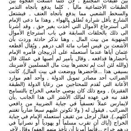
بين طبقات المجتمع , لأن كلما أتسعت الفجوة بين
الطبقات الأجتماعية مالياً , كلما يدفع بأتجاه التذمر
والسخط الشعبي مما يدفع بأتجاه العنف , فيشتعل
الشارع بأقل شرارة تُطلق بالهواء , وهذا ما دعى الإمام
الى أسترجاع الأموال التي أُخذت بغير حق , وقد أشرنا
الى ذلك بالحلقات السابقة في باب أسترجاع الأموال
المنهوبة من بيت المال , وهنا نذكر حادثة وردت بأن
الأشعث بن قيس أصاب مائة الف درهم , ويُقال أقطعه
عثمان أياها عندما أستعمله على أذربيجان فأمره الإمام
بأحضارها فدافعه , وقال يأمير لم أصبها في عملك قال
(والله لئن أنت لم تحضرها بيت مال المسلمين لأضربنك
بسيفي هذا ...فأحضرها ووضعت في بيت المال). كانت
الضرائب أحد مصادر تمويل الدولة , وأحد أهم موارد
الأعانة التي تُقدم للمحتاجين من رعايا الدولة (الطبقة
الفقيرة) , ومع ذلك كان يوصي جامعي الخراج بالتسامح
فقد نبه في عهده لمالك الأشتر الى هذا الجانب ,بأن
لايمارس عملاً تعسفياً في جباية الضريبة من دافعي
الضرائب , فيقول له ( ولا تكونن عليهم سبعاً ضارياً تغتنم
أكلهم..), فقال لرجل من ثقيف أستعمله الإمام في جباية
الخراج (أياك أن تقرب مسلماً أو يهودياً أو نصرانياً في
درهم خراج ...فأنما أمرنا أن تأخذ منهم العفو) وقال لآخر