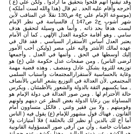
وقد تيقنوا أنهم فلحوا بتحقيق ما أرادوا , ولكن علي (ع )
أخرجه وأقام عليه الحد , ثم قال (هذا والله لست أملكه )
(موسوعة الإمام علي ج4 ص130 نقلاً عن المناقب لأبن
شهر آشوب ج2 ص147 ), فالسياسة في نظر الإمام
ليست هدفاً بحد ذاته , وأنما هي وسيلة لتحقيق هدف
سامي , وهو أقامة حكومة العدل الإلهي , كما أن الأمام
يعتبر العدل أساس الأستقرار السياسي , فقد قال في
عهده لمالك الأشتر واليه على مصر (وليكن أحب الأمور
إليك أوسطها في الحق , وأتمها في العدل , وأجمعها
لرضى الناس) , ومن صفحات عدل حكومة علي (ع) هو
توزيعه للثروة بشكل عادل ومنصف , وهذه قضية مهمة
وغاية بالحساسية لأستقرارالمجتمعات وأستباب السلمي
المجتمعي ,لأن العدالة في التوزيع يشعر الناس بالأنصاف
, مما يكسبهم الثقة بالدولة والشعور بالأطمئنان , ويكرس
حالة الأحترام لها . ومن صور العدالة في دولة الإمام هو
المساواة بين رعايا الدولة بغض النظر عن دينهم ولونهم
وقوميتهم , ولا بين فقير وغني , فالكل متساوون أمام
القانون , فهناك قول مشهور للإمام (ع) يقول فيه ( الناس
أما أخ لك بالدين أو نظير لك بالخلقة ) فلا أمتيازات ولا
حصانات خاصة , وأن من أرقى صور المسؤولية القانونية
هو الكشف عن ذمته المالية , وهذا يكشف عدم حصانة