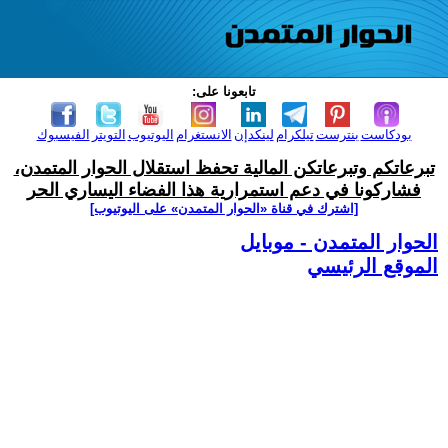
تابعونا على:
بودكاست
بنترست
تيلكرام
لينكدإن
الانستغرام
اليوتيوب
التويتر
الفيسبوك
تبرعاتكم وتبرعاتكن المالية تحفظ استقلال الحوار المتمدن،
فشاركونا في دعم استمرارية هذا الفضاء اليساري الحر
[اشترك في قناة ‫«الحوار المتمدن» على اليوتيوب]
الحوار المتمدن - موبايل
الموقع الرئيسي