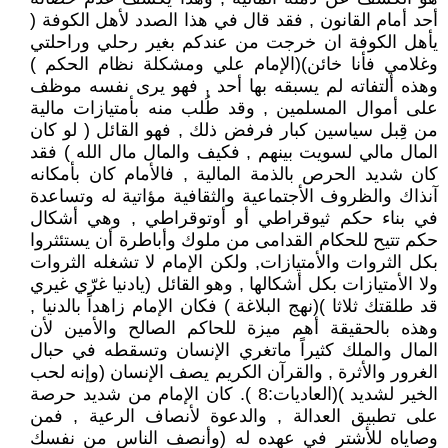
أحد أمام القانون , فقد قال في هذا الصدد لأهل الكوفة (
يأهل الكوفة ان خرجت من عندكم بغير رحلي وراحلتي
وغلامي فأنا خائن)(الإمام علي ومشكلة نظام الحكم )
وهذه ألتفاته لم يسبقه بها أحد , فهو يرى نفسه موظف
على أموال المسلمين , وقد طُلب منه بأمتيازات مالية
من قِبل سياسين كبار فرفض ذلك , فهو القائل ( لو كان
المال مالي لسويت بينهم , فكيف والمال مال الله ) فقد
كان شديد الحرص بالذمة المالية , فالأمام كان بأمكانه
آنذاك والظروف الأجتماعية والثقافية مؤاتية له وتساعدة
في بناء حكم ثيوقراطي أو أوتوقراطي , وهي أشكال
حكم تتيح للحكام القدامى من ملوك وأباطرة أن يستئثروا
بكل الثروات والأمتيازات, ولكن الإمام لا تشغله الثروات
ولا الأمتيازات بكل أشكالها , وهو القائل (يادنيا غرّي غيري
قد طلقتك ثلاثا )(نهج البلاغة ) فكان الإمام زاهداً بالدنيا ,
وهذه بالحقيقة أهم ميزة للحاكم الصالح والأمين لأن
المال والملك كثيراً ماتغري الإنسان وتسقطه في حبال
الغرور والأثرة , والقرآن الكريم يصف الإنسان (وإنه لحب
الخير لشديد )(العاديات:8 ). كان الإمام من شديد حرصة
على تطبيق العدالة , والدعوة لأنصاف الرعية , فمن
وصاياه للأشتر في عهده له (وأنصف الناس من نفسك