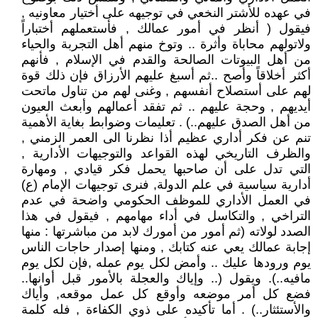
في عهده للأشتر النخعي في توجيهه على أختيار معاونيه ,
فيقول ( أنظر في أمور عمالك , فأستعملهم أختباراً
ولاتولهم محاباة وأثرة .. وتوخ منهم أهل التجربة والحياء
من أهل البيوتات الصالحة والقدم في الإسلام , فأنهم
أكثر أخلاقاً وأصح ..ثم أسبغ عليهم الأرزاق فإن ذلك قوة
لهم على أستصلاح أنفسهم , وغنى لهم من تناول ماتحت
أيديهم , وحجة عليهم .. ثم تفقد أعمالهم وأبعث العيون
من أهل الصدق عليهم..) . تعليمات وضوابط بغاية الأهمية
تنم عن فكر أداري عظيم أذا نظرنا الى العمر الزمني ,
والظرف التاريخي لهذه القواعد والتوجيهات الأدارية ,
التي تدل على أن صاحبها يحمل فكر قيادي , ومهارة
أدارية سياسية في علم الدولة, فنرى توجيهات الإمام (ع)
في العمل الأداري للموظف الحكومي واضحة في عدم
التراخي , والتكاسل في أداء مهامهم , فيقول في هذا
الصدد لولاته (ثم أمور من أمورك لابد من مباشرتها : منها
إجابة عمالك يعي عنه كتابك , ومنها إصدار حاجات الناس
يوم ورودها عليك .. وأمض لكل يوم عمله ,فإن لكل يوم
مافيه..). ويقول (.. وإياك والعجلة بالأمور قبل أوانها..
فضع كل أمر موضعه وأوقع كل عمل موقعه, وأياك
والأستئثار..) . أما تأكيده على ذوي الكفاءة , فله كلمة