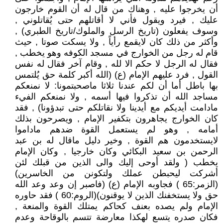
أن يخرجوا عليه , وهناك من قال له أن القوم خارجون
عليك , فيرد ويقول فأني لا أقاتلهم حتى يُقاتلوني ,
وسوف يفعلون (تاريخ الرسل والملوك/تاريخ الطبري) ,
وأكثر من ذلك كان لايقمع رأياً , ولا يسكت صوتا , حيث
قام له رجل من الخوارج في مسجد الكوفه وهو يخطب ,
فقال له الرجل لا حكم الا لله , وقام آخر فقال له نفس
القول , فرد عليهم الإمام (ع) (الله أكبر كلمة حق يُلتمس
بها باطل أما أن لكم عندنا ثلاثا ماصحبتمونا: لا نمنعكم
مساجد الله أن تذكروا فيها أسمه , ولا نمنعكم الفيء
مادامت أيديكم مع أيدينا ولا نقاتلكم حتى تبدؤونا) , فقد
كان الخوارج يجاهرون بتكفير الإمام , ويصرحون بذلك
أمامه , وهو لم يستعمل القوة ضدهم ماداموا
لايستخدمون هم القوة , وخير دليل ماقال له بن عبد
الرحمن بن سعيد البكائي وكان خارجيا , وكان الإمام
يخطب ( ولقد أوحى إليك والى الذين من قبلك لئن
أشركت ليحبطن عملك ولتكونن من الخاسرين)
(الزمر:65 ) فجاوبه الإمام (ع) (فاصبر إن وعد وعد الله
حق ولا يستخفنك الذين لا يوقنون)(الروم:60 ) فقد حاوره
الإمام ولم يصده بعنف كحاكم يمتلك القوة والمنعة ,
فكان صدره يتسع لهكذا معارضة تتسم بالوقاحة وعدم