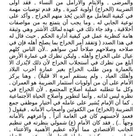
والمرضى , والأيتام والأرامل من النساء , فقد أولى
الضريبة (الخراج) أولوية كبيرة , وقد قدم توصيات مهمة
في كيفية التعامل مع الذين يُخذ منهم الخراج , وأكد على
نوعية الجابي له , وما يجب أن يتمتع به من مواصفات
أخلاقية , وقد جاء ذلك في عهده لمالك الأشتر وهي وثيقة
هامة كنظرية عمل في كيفية أدارة الحكم , حيث قال له
في هذا الصدد ( وَتفقد أمر الخراج بما يصلح أهله فإن في
صلاحه وصلاحهم صلاحاً لمن سواهم ..لأن الناس كلهم
عيال على الخراج وأهله , وليكن نظرك في عمارة الأرض
أبلغ من نظرك في أستجلاب الخراج لأن ذلك لايُدرك الا
بالعمارة ومن طلب الخراج بغير عمارة أخرب البلاد
وأهلك العباد , ولم يستقم أمره الا قليلاً) , وهنا يركز
الأمام على أن من أولويات أستثمار الضريبة هو العمران ,
وكل ما تتطلبه عملية أصلاح المجتمع , لأن الخراج في
نظره ليس لذاته , وأنما لتطوير وأصلاح الحياة الأجتماعية
, كما أن الإمام يٌشير على عامله في أختيار موظفي جمع
الضريبة (الخراج) من الكفوئين وأصحاب الأمانه , فيقول (
فعمد لأحسنهم كان في العامة أثراً , وأعرفهم بالأمانه
وجهاً ..) , فقد كان الأمام (ع) شمولي بنظرته في تنظيم
الجانب الأقتصادي مما أولاه عظيم الأهمية والأعتناء ,