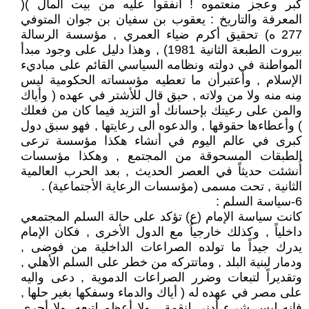
كبر وعجز منعتموه ! أنفقوا عليه من بيت المال )(
المعرفة والتاريخ : يعقوب بن سفيان بن جوان المتوفي
277 ه) تحقيق أكرم ضياء العمري , مؤسسة الرسالة
بيروت الطبعة الثانية 1981) , وهذا دليل على وجود مبدأ
المواطنة في دولته ونظامه السياسي القائم على مباديء
الإسلام , وأعتبرأن ما تعطيه مؤسساته الحكومية ليس
مِنه منه ولا من ولاته , حيق قال للأشتر في عهده ( وأياك
والمن على رعيتك بإحسانك أو التزيد فيما كان من فعلك
) وأعطاءها حقوقها , والدعوه الى رعايتها , فهو سبق دول
كبرى في عالم اليوم في أنشاء هكذا مؤسسة ترعى
الطبقات المسحوقة من المجتمع , وهكذا مؤسسات
أُنشئت حديثاً في العصر الحديث , بعد الحرب العالمية
الثانية , تحت مسمى (مؤسسات الرعاية الأجتماعية) .
6-سياسة السلم :
كانت سياسة الإمام (ع) تؤكد على حالة السلم المجتمعي
داخلياً , وكذلك خارجياُ مع الدول الأخرى , فكان الإمام
يدرك جيداً ما تولده الصراعات الداخلية من فوضى ,
ودمار لبنية البلد , وماتتركه من خطر على السلم الأهلي ,
وتقديراً لتبعات وضرر الصراعات الدموية , دعى واليه
على مصر في عهده له ( أياك والدماء وسفكها بغير حلها ,
فإنه ليس شيء أدنى لنقمة , ولا أعظم لتبعه, ولا أحرى