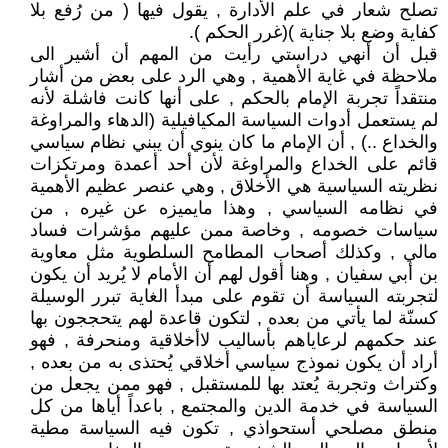
تصلح شعار في علم الأدارة , يقول فيها ( من رُفع بلا
كفاية وضع بلا جناية )(غرر الحكم ).
قبل أن أنهي دراستي رأيت من المهم أن أشير الى
ملاحظة في غاية الأهمية , وهي الرد على بعض من أشار
منتقداً تجربة الإمام بالحكم , على أنها كانت فاشلة لأنه
لم يستعمل أدوات السياسة المكيافيلية (الدهاء والمراوغة
والخداع ..) , أن الإمام ما كان ينوي أن يبني نظام سياسي
قائم على الخداع والمراوغة لأن أحد أعمدة ومرتكزات
نظريته السياسية هي الأخلاق , وهي عنصر عظيم الأهمية
في نظامه السياسي , وهذا مايميزه عن غيره , من
سياسات خصومه , وخاصة ممن عليهم مؤشرات فساد
مالي , وكذلك أصحاب المطامح السلطوية مثل معاوية
بن أبي سفيان , وهنا أقول لهم أن الأمام لا يُريد أن يكون
لتجربته السياسة أن تقوم على مبدأ الغاية تبرر الوسيلة
كسنّة لما يأتي من بعده , لتكون قاعدة لهم يتحججون بها
عند حكمهم لرعاياهم بأساليب لاأخلاقية ومنحرفة , فهو
أراد أن يكون نموذج سياسي أخلاقي يُحتذى به من بعده ,
وكتراث وتجربة يُعتد بها للمستقبل , فهو ممن يجعل من
السياسة في خدمة الدين والمجتمع , باعداً أياها من كل
منطق مصلحي أستحواذي , تكون فيه السياسة مطية