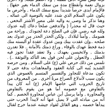
بزوال نعمة وأنقطاع مدة من سفك الدماء بغير حقها) .
فالإمام أبدى حرصاً شديداً بمنع سفك الدماء , وأحرص ما
يكون على السلام الذي شدد عليه بالتوصية الى عماله ,
وهنا نذكر ما وصى به واليه على مصر الأشتر النخعي ,
حيث قال له محذراً ( ولاتدفعن صلحاً دعاك إليه عدوك
ولله فيه رضى, فإن في الصلح دعة لجنودك , وراحة من
همومك , وأمناً لبلادك , ولكن الحذر الحذر من عدوك بعد
صلحه ..وإن عقدت بينك وبين عدوك عقدة أو ألبسته منك
ذمة فحط عهدك بالوفاء , وراع ذمتك بالأمانة .. فلا تغدرن
بذمتك , ولاتخيسن بعهدك , ولا تعقد عقداً تجوز فيه
العطل , ولاتعولن على لحن قول بعد التأكد والتوثقة ..) .
نلمس من ذلك حرص علي (ع) على السلام , ومن حرصه
الشديد يُنبه الى كتابة العقود والمعاهدات بدقة حتى لا
تكون مدعاة للتجاوز والتفسير المتسم بالغموض الذي
يكون سبب لأندلاع الصراع مرةً أخرى . من المعروف من
تاريخ الحروب التي خاضها الإمام (ع) أنه كان يبدأ
بالتفاوض مع خصومه أما هو من يقوم بالتفاوض
والمحاورة , وأما يرسل أبن عباس لمحاورة الخصم , كما
أنه من مبادئه التي لا يميل عنها أنه لايبدأ الحرب حتى
يبدأها خصمه , وهو القائل لقواد جيشه عندما خرج لقتال