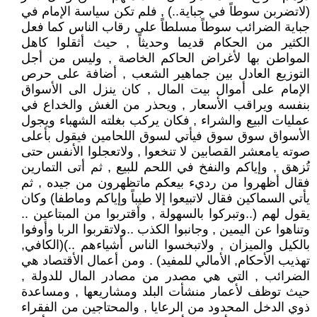
(لاتضربن سوطاً في جباية..) , فلم تكن سياسة الإمام في
جباية الضرائب سوطاً مسلطاً على رقاب الناس كما فعل
الكثير من الحكام قديما وحديثاً , حيث أثقلوا كاهل
المواطن بها لأغراض الحاكم الخاصة , وليس من أجل
التوزيع العادل بين جماهير الشعب , أضافة على حرص
الإمام على أموال بيت المال , كان ينزل الى الأسواق
بنفسه ويراقب الأسعار , ويحذر من الغش والخداع في
عمليات البيع والشراء , فكان يركب بغلته الشهباء ويجول
الأسواق سوق سوق فيأتي لسوق اللحامين فيقول بأعلى
صوته يامعشر القصابين لا تنخعوا , ولاتعجلوا الأنفس حتى
تُزهق , وإياكم والنفخ في اللحم للبيع , ثم أتى التمارين
فقال أظهروا من رديء بيعكم ماتظهرون من جيده , ثم
يأتي السماكين فقال لاتبيعوا إلا طيباً وإياكم وماطفا) وكان
يقول لهم (..وتبركوا بالسهولة , وأقتربوا من المبتاعين ..
وتناهوا عن اليمين , وجانبوا الكذب ..ولاتقربوا الربا وأوفوا
بالكيل والميزان , ولاتبخسوا الناس أشياءهم ..)(الكافي,
تهذيب الأحكام, الأمالي للمفيد) . ومن أعمال الأقتصاد هي
الضرائب , التي هي مصدر من مصادر المال للدولة ,
حيث توظف لأعمار منشأت البلد ومشاريعها , ومساعدة
ذوي الدخل المحدود من الرعايا , والمحتاجين من الفقراء