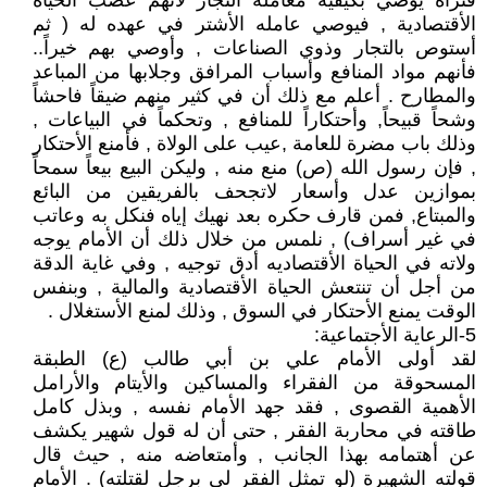
فنراه يوصي بكيفية معاملة التجار لأنهم عصب الحياة
الأقتصادية , فيوصي عامله الأشتر في عهده له ( ثم
أستوص بالتجار وذوي الصناعات , وأوصي بهم خيراً..
فأنهم مواد المنافع وأسباب المرافق وجلابها من المباعد
والمطارح . أعلم مع ذلك أن في كثير منهم ضيقاً فاحشاً
وشحاً قبيحاً, وأحتكاراً للمنافع , وتحكماً في البياعات ,
وذلك باب مضرة للعامة ,عيب على الولاة , فأمنع الأحتكار
, فإن رسول الله (ص) منع منه , وليكن البيع بيعاً سمحاً
بموازين عدل وأسعار لاتجحف بالفريقين من البائع
والمبتاع, فمن قارف حكره بعد نهيك إياه فنكل به وعاتب
في غير أسراف) , نلمس من خلال ذلك أن الأمام يوجه
ولاته في الحياة الأقتصاديه أدق توجيه , وفي غاية الدقة
من أجل أن تنتعش الحياة الأقتصادية والمالية , وبنفس
الوقت يمنع الأحتكار في السوق , وذلك لمنع الأستغلال .
5-الرعاية الأجتماعية:
لقد أولى الأمام علي بن أبي طالب (ع) الطبقة
المسحوقة من الفقراء والمساكين والأيتام والأرامل
الأهمية القصوى , فقد جهد الأمام نفسه , وبذل كامل
طاقته في محاربة الفقر , حتى أن له قول شهير يكشف
عن أهتمامه بهذا الجانب , وأمتعاضه منه , حيث قال
قولته الشهيرة (لو تمثل الفقر لي برجل لقتلته) . الأمام