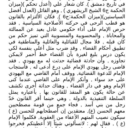
في تاريخ دمشق ). كان شعار علي (أعدل تحكم )(ميزان
الحكمة ج6 الشيخ الريشهري ) , وهو القائل (العدل أفضل
السياستين)(ميزان الحكمة:ج6 ), فكان الألتزام بالقانون
هو قطب الرحى في حركته الأصلاحية السياسية , فقد
حرص الإمام على أداء حكومي عادل بعيد عن الممالئة
والمحاباة , والمحسوبية والمنسوبية التي تميز حكم من
كان قبله , فلا مجال للقبائلية والعائلية والمناطقية في
تطبيق أحكام القضاء , وقد ضرب مثل أعلى بنفسة لكي
يكون درس بليغ لغيرة بأن القضاء خط أحمر لايمكن
تجاوزه , وأن حادثة قضائية حدثت له مع يهودي , فقد
قاضى رجل يهودي الإمام على درع أدعى له , فأستجاب
الإمام للدعوة القضائية, ووقف أمام القاضي مع اليهودي
على حد سواء , وأنكر الإمام على القاضي عندما كنى
الإمام وهو في دار القضاء , وهناك حداثة أخرى تكشف
عن حالة يكون هو المنفذ للقانون بها , بأعتباره يمثل
السلطة التنفيذية بالدولة , وهي حينما أقر القانون حَدّ
رجل من بني أسد , فجاء جمع من قومة مصطحبين
معهم الحسن (ع), معتقدين إن أصطحابهم للحسن (ع )
سيكون نصيب المتهم الأعفاء من العقوبة, فكلموا الإمام
(ع ) , فقال لهم : لاتسألوني شيئاً إلا أعطيتكم فخرجوا