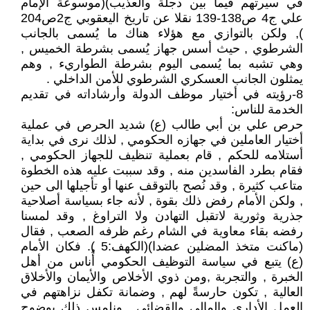
في سيرتهم فيما بين دجلة والعذيب)(موسوعة الإمام
علي ج4 ص138-139 نقلا عن تاريخ اليعقوبي ج2ص204
), ولكن بالتوازي مع هؤلاء هناك ما يُسمى بالجانب
الشرطوي , حيث أسس جهاز يُسمى بشرطة الخميس ,
وهي تشبه بما يُسمى اليوم بشرطة الطواريء , وهم
يمثلون الجانب العسكري الشرطوي للأمن الداخلي .
8-رؤيته في أختيار موظف الدولة وأرشاداته في تقديم
الخدمة للناس:
حرص علي بن أبي طالب (ع) شديد الحرص في عملية
أختيار العاملين في جهازه الحكومي , لذلك نرى في بداية
أستلامه للحكم , قام بعملية تنظيف للجهاز الحكومي ,
فقام بطرد الفاسدين منه , وقد سببت عليه هذه الخطوة
متاعب كثيرة , وقد نُصح بالتوقف عنها أو تأجيلها الى حين
, ولكن الأمام رفض ذلك بقوة , لأنه جاء بسياسة أصلاحية
جذرية وثورية لاتقبل التهادن ولا التراوغ , وقد لمسنا
رفضه بقاء معاوية في الشام رغم ظرفه الصعب , فقال
(ماكنت متخذ المضلين عضدا)(الكهف:5 ). فكان الأمام
(ع) يتبع في سياسة التوظيف الحكومي أُناس من أهل
الخبرة , والتجربة ,ومن ذوي الأخلاص والأيمان والأخلاق
العالية , تكون حارسةً لهم , وضمانة تكفل نزاهتهم في
العمل الأداري والمالي والقضائي , ونلمس ذلك بوضوح