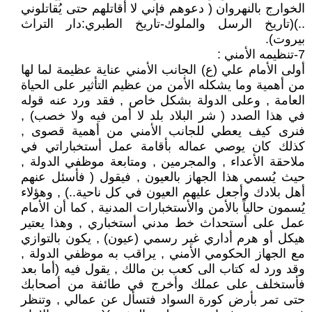
الخوارج بالنهروان ( دعوهم فإني لا أقاتلهم حتى يُقاتلوني
..)(تاريخ الرسل والملوك-تاريخ الطبري:دار التراث
بيروت).
7-تنظيمه الأمني :
أولى الأمام علي (ع) الجانب الأمني عناية عظيمة لما لها
من أهمية وما يشكله الأمن من عظيم التأثير على الحياة
العامة , وعلى الدولة بشكل خاص , فقد ورد عنه قوله
في هذا الصدد ( شر البلاد بلد لا أمن فيه ولا خصب) ,
فنرى كيف يعطي للجانب الأمني من أهمية قصوى ,
كذلك كان يوصي عماله بأقامة عمل أستخباراتي في
ملاحقة الأعداء , والمجرمين , ومتابعة موظفي الدولة ,
حيث يُسمي هذا الجهاز بالعيون , فيقول ( فأسئل عنهم
أهل بلادك وأجعل عليهم العيون في كل ناحية..) , وهؤلاء
يُسمون حالياً بالأمن والأستخبارات المدنية , كما أن الأمام
عمل على أستحداث خط مدني أستخباري , وهذا يعتير
هيكل أو هرم أداري غير رسمي (عيون) , يكون بالتوازي
مع الجهاز الحكومي الأمني , يراقب به موظفي الدولة ,
وقد ورد له كتاب الى كعب بن مالك , يقول فيه (أما بعد
فأستخلف على عملك وأخرج في طائفة من أصحابك
حتى تمر بأرض كورة السواد فتسأل عن عمالي , وتنظر