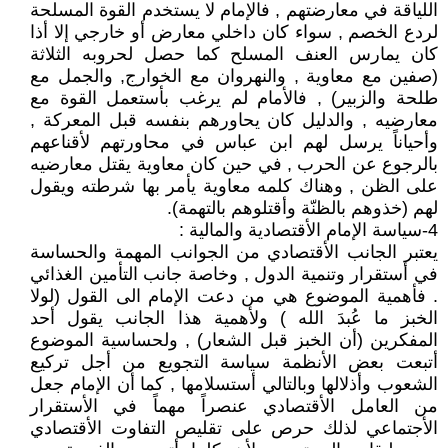
اللياقة في معارضتهم , فالإمام لا يستخدم القوة المسلحة
لردع الخصم , سواء كان داخلي معارض أو خارجي إلا أذا
كان يمارس العنف المسلح كما حصل لحروبه الثلاثة
(صفين مع معاوية , والنهروان مع الخوارج, والجمل مع
طلحة والزبير) , فالأمام لم يرغب بأستعمل القوة مع
معارضيه , والدليل كان يحاورهم بنفسه قبل المعركة ,
وأحياناً يرسل لهم ابن عباس في محاورتهم لأقناعهم
بالرجوع عن الحرب , في حين كان معاوية يقتل معارضيه
على الظن , وهناك كلمه معاوية يأمر بها شرطته ويقول
لهم (خذوهم بالظنّة وأقتلوهم بالتهمة).
4-سياسة الإمام الأقتصادية والمالية :
يعتبر الجانب الأقتصادي من الجوانب المهمة والحساسة
في أستقرار وتنمية الدول , وخاصة جانب التأمين الغذائي
. فأهمية الموضوع هي من دعت الإمام الى القول (لولا
الخبز ما عُبدَ الله ) ولأهمية هذا الجانب يقول أحد
المفكرين (أن الخبز قبل الشعار) , ولحساسية الموضوع
أتبعت بعض الأنظمة سياسة التجويع من أجل تركيع
الشعوب وأذلالها وبالتالي أستسلامها , كما أن الإمام جعل
من العامل الأقتصادي عنصراً مهماً في الأستقرار
الأجتماعي لذلك حرص على تقليص التفاوت الأقتصادي