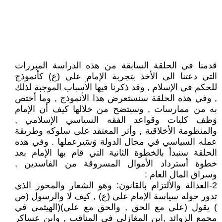
قدمنا في الحلقة السابقة من هذه الدراسة المبررات
التي دعتنا الى الأخذ بتجربة الإمام علي (ع) كأنموذج
للحكم في الإسلام , وقد ذكرنا فيها الأسباب الموجبة لذلك
, وفي هذه الحلقة سنستعرض هذا الأنموذج , وما أختص
به من ممارسات , وسيتضح من خلالها كيف أن الإمام
وَظف كليات وقواعد الفقه السياسي الإسلامي ,
والمنظومة الأخلاقية , وأثر المعتقد على سلوكه وطريقة
عمله السياسي في مجال الدولة وَسَيرعملها . وفي هذه
الحلقة سنبدأ بالخطوة الثانية التي قام بها الإمام بعد
خطوة أسترداد الأموال المسروقة من الفاسدين ,
وسراق المال العام :
2-العدالة والألتزام بالقانون: وهو الشعار والمحور الذي
تدور حوله سياسة الإمام علي (ع) , كيف لا والرسول (ص
) يقول (علي مع الحق , والحق مع علي)(الهيثمي في
مجمع الزوائد ,ابن المغازلي في المناقب , وابن عساكر