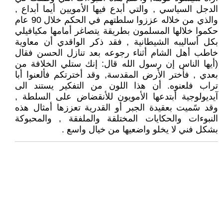
الدجل السياسي , والتي أبدع فيها الأمويين أيما أبداع ,
والذي من خلاله عززوا سلطتهم في الحكم خلال 90 عام
حكموا خلالها المسلمون بطريقة يتصاغر أمامها مكيافيلي
بكل أساليبه الشيطانية , فقد ذكر الواقدي أن معاوية
خاطب أهل الشام أثناء رجوعه بعد تنازل الحسن فقال
(أيها الناس إن رسول الله قال: إنك ستلي الخلافة من
بعدي , فأختر الأرض المقدسة, وقد أخترتكم فألعنوا أبا
تراب فلعنوه. أن هذا اللون من التفكير يستند الى
آيديولوجية أبتدعها الأمويون للأنقضاض على السلطة ,
وقد سًميت بعقيدة الجبر أو القدرية تعززها أمثال هذه
النبوءات والحكايات المختلقة والملفقة , والمحبوكة
بشكل فني لا يخلو واضعيها من خيال واسع .