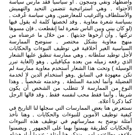
وأضطهاد ونفي وسجون . أو سياسياً فقد مارس سياسة
الأحتواء , وهي أستراتيجية تتضمن التحيد والتهميش
والأستلطاف والترغيب للمعارضين, وهي سياسة عُرفت ,
بسياسة شعرة معاوية , وقد لخصتها كلمة له يقول فيها
(لو كان بيني وبين الناس شعرة لما إنقطعت , فإن مسوها
تركتها , وأن أرخوها جذبتها) . من خلال ما عرضناه من
منهج معاوية بشكل مختصر , سنوضح الممارسة
السياسية الغير أخلاقية في توظيف النبوءات والحكايات
لأجل توطيد سلطانه , وهي ممارسة تنطبق عليها الشعار
الذي رفعه زميله من بعده مكيافيلي , وهو (الغاية تبرر
الوسيلة ) وتحت هذا الشعار أستخدم معاوية ممارسة لم
تكن معهودة في السابق ,وهو أستخدام الدين لا لخدمة
الفضيلة وأنما لخدمة السلطة , وخدمته شخصياً , وهذا
النوع من الممارسة لا تتطلب من الشخص أن يكون
شريفاُ , وأنما فقط محب لنفسه فقط , وقد قالها الرجل
كما ذكرنا أعلاه.
نستعرض هنا بعض الممارسات التي سجلها لنا التاريخ في
كيفية توظيف الأموين للنبوءات والحكايات , وهنا نأخذ
أمثلة نوضح به ممارساتهم في توظيف هذه النبوءات
والحكايات كطريقة يهيمنوا بهما على الجمهور , ويضمنوا
ولاءهم وطاعتهم لهم , ونذكر هنا أمثلة : عندما أراد هشام