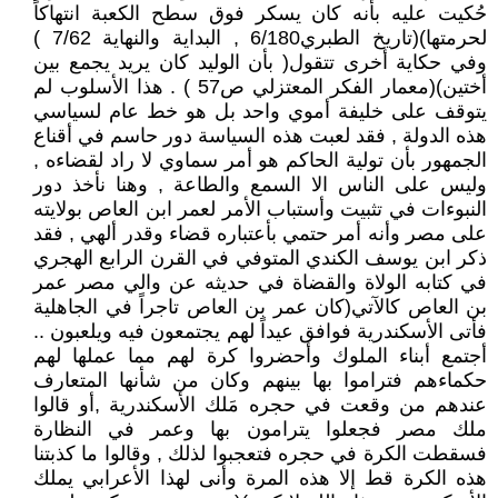
حُكيت عليه بأنه كان يسكر فوق سطح الكعبة انتهاكاً
لحرمتها)(تاريخ الطبري6/180 , البداية والنهاية 7/62 )
وفي حكاية أخرى تتقول( بأن الوليد كان يريد يجمع بين
أختين)(معمار الفكر المعتزلي ص57 ) . هذا الأسلوب لم
يتوقف على خليفة أموي واحد بل هو خط عام لسياسي
هذه الدولة , فقد لعبت هذه السياسة دور حاسم في أقناع
الجمهور بأن تولية الحاكم هو أمر سماوي لا راد لقضاءه ,
وليس على الناس الا السمع والطاعة , وهنا نأخذ دور
النبوءات في تثبيت وأستباب الأمر لعمر ابن العاص بولايته
على مصر وأنه أمر حتمي بأعتباره قضاء وقدر ألهي , فقد
ذكر ابن يوسف الكندي المتوفي في القرن الرابع الهجري
في كتابه الولاة والقضاة في حديثه عن والي مصر عمر
بن العاص كالآتي(كان عمر بن العاص تاجراً في الجاهلية
فأتى الأسكندرية فوافق عيداً لهم يجتمعون فيه ويلعبون ..
أجتمع أبناء الملوك وأحضروا كرة لهم مما عملها لهم
حكماءهم فتراموا بها بينهم وكان من شأنها المتعارف
عندهم من وقعت في حجره مَلك الأسكندرية ,أو قالوا
ملك مصر فجعلوا يترامون بها وعمر في النظارة
فسقطت الكرة في حجره فتعجبوا لذلك , وقالوا ما كذبتنا
هذه الكرة قط إلا هذه المرة وأنى لهذا الأعرابي يملك