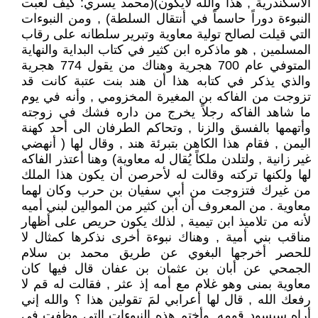
الأسكندرية , هذا والله لايكون)(محمد يسري: كيف لعبت
النبوءة دوراً حاسماً في أنتقال السلطة) , ومن النبوءات
التي قيلت لصالح تولية معاوية وتبرير سلطانه على رقاب
المسلمين , هو ماذكره ابن كثير في كتاب البداية والنهاية
المتوفي عام 700 هجرية وهناك من يقول 774 هجرية
والذي يذكر في كتابه هذا أن هند بنت عتبة كانت قد
تزوجت من الفاكه بن المغيرة المخزومي , وأنه في يوم
ما شاهد الفاكه رجلاً يخرج من داره فشك في زوجته
وأتهمها بالفسق والزنا , وتحاكم الطرفان الى أحد كهنة
اليمن , فقام هذا الكاهن بتبرئة هند , وقال لها ( أنهضي
غير زانية , ولتلدن ملكاً يُقال له معاوية) وهنا أعتذر الفاكه
لها ولكنها تركته وقالت له لأحرصن أن يكون هذا الملك
من غيرك فتزوجت من أبي سفيان بن حرب وكان لهما
معاوية . من المعروف أن أبن كثير من الموالين لبني أميه
لأنه من تلاميذ ابن تيمية , لذلك يكون حريص على أظهار
مناقب بني أمية , وهناك نبوءة أخرى نذكرها كمثال لا
للحصر أخرجها البغوي عن طريق محمد بن سلام
الجمحي عن أبان بن عثمان بن عفان قال فيها كان
معاوية بمنى وهو غلام مع أمه إذ عثر , فقالت له قم لا
رفعك الله , قال لها أعرابي لمَ تقولين هذا ؟ والله إني
أراه سيسود قومه, وأختم هذه النبوءات التي وظفت في