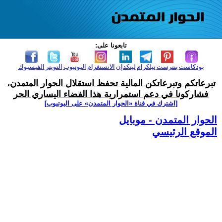
تابعونا على:
بودكاست
بنترست
تيلكرام
لينكدإن
الانستغرام
اليوتيوب
التويتر
الفيسبوك
تبرعاتكم وتبرعاتكن المالية تحفظ استقلال الحوار المتمدن،
فشاركونا في دعم استمرارية هذا الفضاء اليساري الحر
[اشترك في قناة ‫«الحوار المتمدن» على اليوتيوب]
الحوار المتمدن - موبايل
الموقع الرئيسي