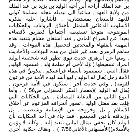
بن عبد الملك أزاحة أبن أخيه الوليد بن يزيد بن عبد الملك
من ولاية العهد , ساعياً الى تبديله بنجله مسلمة كولي
للعهد فأستعان بمستشاريه , فأشاروا عليه بفكرة
الأسلوب الدعائي المتمثل بأختلاق الروايات والحكايات
الموضوعة متوخياً تسقيطه أجتماعياً كطريق لأقصاءه
بعيداً عن الصراع المادي , فقد أستعان هشام بتنفيذ هذه
المهمة بالفقهاء والمحدثين لتحصيل هذه النبوءات , وقد
ساهم الزهري بعدد غير قليل من هذه النبوءات والأحاديث
, ومنها عن الزهري حديث نبوي تظهر فيه شخصية الوليد
المراد تسقيطها ( وُلد لأخي أُم سلمة وَلد , فسموه الوليد,
فقال النبي : سميتموه بأسماء فراعنتكم , ليكوننَّ في هذه
الأمة رجل يُقال له الوليد , لهو أَشد لهذه الأمة من فرعون
لقومه) , وفي حديث آخر : سيكون في الأمة فرعون ,
يُقال له الوليد )(معمار الفكر المعتزلي ص56 ) , وأما
النوع الثاني من الدعاية المضادة , هي الحكايات التي
قِلت بعد مقتل الوليد , تصور أنحرافه المزعوم عن أخلاق
الأسلام , بل وخروجه عن الإنسانية وشيطنته , بل
وزندقته بأعين المجتمع , فقد جاء في أحد الحكايات بأن
الوليد كان يخفي تمثال لماني يتعبد إليه , وكأنه لا يؤمن
بالأسلام)(الأصفهاني:الأغاني7/56 ) , وهناك حكاية أُخرى