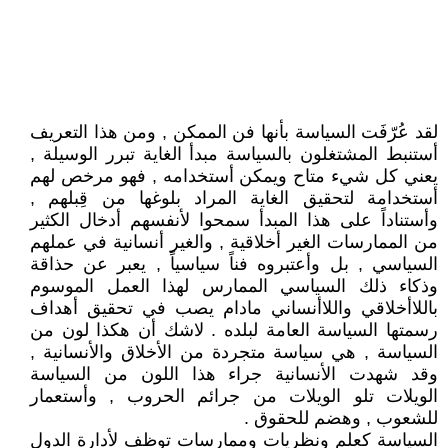
لقد عُرّفَت السياسة بأنها فن الممكن , ومن هذا التعريف
أستنبط المشتغلون بالسياسة مبدأ الغاية تبرر الوسيلة ,
يعني كل شيء متاح ويمكن أستخدامه , فهو مرخص لهم
أستخدامة لتحقيق الغاية المراد بلوغها من قِبلهم ,
وأستناداً على هذا المبدأ سمحوا لأنفسهم أدخال الكثير
من الممارسات الغير أخلاقية , والغير أنسانية في عملهم
السياسي , بل وأعتبروه فناً سياسياً , يعبر عن حذاقة
وذكاء ذلك السياسي الممارس لهذا العمل الموسوم
باللاأخلاقي واللاأنساني مادام يصب في تحقيق أهداف
رسمتها السياسة العامة لبلده . لاشك أن هكذا لون من
السياسة , هي سياسة متجردة من الأخلاق والأنسانية ,
وقد شهدت الأنسانية جراء هذا اللون من السياسة
الويلات تلو الويلات من جرائم الحروب , وأستعمار
للشعوب , وهضم للحقوق .
السياسة كعلم ونظريات وممارسات توظف لأدارة الدول