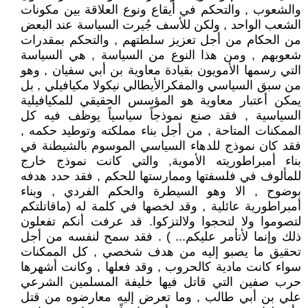
والشعوب , والتحكم في أيقاع ونوع العلاقة بين مكونات
الشعب الواحد , ولكن للأسف جُيرت السياسة عند البعض
من الحكام من أجل تعزيز سلطتهم , والتحكم بمقدرات
شعوبهم , ومن هذا النوع من السياسة , هي السياسة
التي رسمها الأمويون بقيادة معاوية بن أبي سفيان , وهو
من سبق السياسي والمفكرالأيطالي نيكولا مكيافيلي , بل
يمكن أعتبار معاوية هو المؤسس الحقيقي للمكيافيلية
السياسية , فقد صنع نموذجاً سياسياً يوظف فيه كل
الممكنات المتاحة , من أجل بناء مملكته وتوطيد حكمه ,
فقد كان نموذج للدهاء السياسي الموسوم بالشيطنة في
بناء أمبراطوريته الأموية, والتي كانت نموذج خارج
للمألوف في فلسفتها وممارستها للحكم , فقد حدد هدفه
بوضوح , الا وهو السيطرة والحكم الفردي , وبناء
أمبراطورية عائلية , وقد لخصها في كلمة له (ماقاتلتكم
لتصوموا ولا لتحجوا ولالتزكوا. قد عرفت أنكم تفعلون
ذلك وإنما لأتأمر عليكم... ) . فقد سمح لنفسه من أجل
تحقيق ما يصبو إليه من هدف شخصي , كل الممكنات
سواء كانت مادية كالحروب , وقد فعلها , وكانت أشهرها
حرب صفين التي قاتل فيها خليفة المسلمين الشرعي
علي بن أبي طالب , وما تعرض إليه معارضوه من قتل