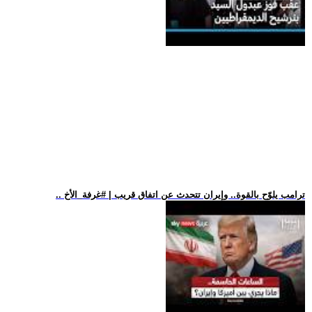
.. ترامب يلوّح بالقوة.. وإيران تتحدث عن اتفاق قريب | #غرفة_الأخ