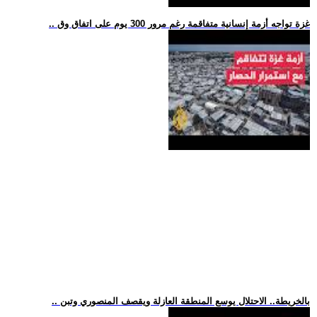
.. غزة تواجه أزمة إنسانية متفاقمة رغم مرور 300 يوم على اتفاق وق
.. بالخريطة.. الاحتلال يوسع المنطقة العازلة ويقصف المنصوري وتبن