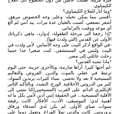
فترة قريبة. ظللت عامين من دون الخضوع الى العلاج
الكيمياوي.
*وما آثار للعلاج الكيمياوي؟
-أقسى مما يمكن تخيله. وعلى وجه الخصوص مرهق.
أشعر بضعفي. أصبت بالغثيان عدة مرات. يبد أنني لم ألغ
أي موعد ووفيت بالتزاماتي.
*إذا رجعنا الى مرحلة الطفولة، إدوارد، ماهي ذكرياتك
الأولى عن القدس (التي ولدتَ فيها).
-في الواقع أذكر البيت على وجه الأساس. لأني ولدت في
البيت وليس في المستشفى. كنت صغيرا جدا حينما
رحلت عائلتي إلى مصر.
*ماذا تشبه القدس؟
-لم أحبها كثيرا. أراها صارمة، وبالأحرى حزينة. حتى اليوم
ترتبط في عقلي بالموت والدين. الفروض والتعاليم
المسيحية لا تعد ولا تحصى. نساء كثيرات يرتدين السواد.
كثير من الدروس الأخلاقية. الورع، التشدد. وبالتأكيد التأثير
الإنكليزي الدائم على العرب (المسيحيين)كنا ننتمي إلى
الأقلية المسيحية... في الحقيقة إنني أدين لأمي بكل ما له
أهمية لدي؛ الموسيقى، الأدب، الأفكار. كانت رفيقة
سنوات صباي الأولى. لم يكن لدي أصدقاء ورفاق
يزورونني. كانت والدتي تملأ الفراغ. وتعمل دوما على