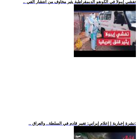
.. تفشي إيبولا في الكونغو الديمقراطية يثير مخاوف من انتشار الفي
.. نشرة إخبارية | إعلام إيراني: تغيير قادم في السلطة.. والعراق: