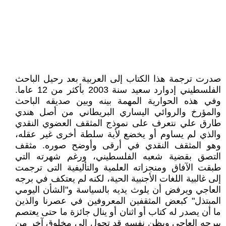
صدرت ترجمة هذا الكتاب إلى العربية بعد رحيل الباحث
الفلسطيني إدوارد سعيد سنة 2003 بأكثر من 12 عاما.
وفي هذه الحوارية المهمة بينه وبين صديقه الباحث
والمؤرخ والروائي اليساري البريطاني من أصل هندي
طارق علي نتعرف على نموذج المثقف العضوي النقدي
والذي لم يساوم أو يخضع لأية سلطة أخرى غير عقله،
وهو المثقف النقدي في أرقى وأوضح صوره. مثقف
التصق بقضية شعبه الفلسطيني، ورغم شهرته التي
طبقت الآفاق ومنجزاته العلمية والتأليفية التى ترجمت
إلى غالبية اللغات الأجنبية الحية، لكنه لم يعتكف في برجه
العاجي ويرفض أن يلوث يديه بالسياسة و"الشأن اليومي
المبتذل" كبعض المثقفين المعروفين في عصرنا والذين
ما أن يصدر له كتاب أو اثنان أو ينال جائزة ما حتى يعتصم
ببرجه العاجي ويظن نفسه قد تحول إلى مخلوق آخر من