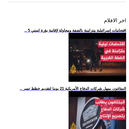
اخر الافلام
.. 5 اقتحامات إسرائيلية متزامنة بالضفة ومحاولة لإقامة بؤرة استي
.. البنتاغون يمهل شركات الدفاع الأمريكية 21 يوما لتقديم خطط تسر