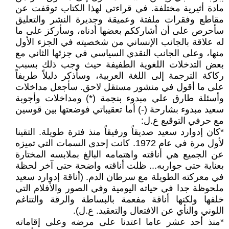
مادة أثيرية مختلفة. في قراءتي لهذا الكتاب توقفت عن
مقاطع وفقرات ملفتة وعميقة وجديرة النشر والتعليق
سأحرص على أن أشارككم بعضها أدناه، وسأركز على ما
له علاقة بالجانب الإنساني من شخصيته في الجزء الأول
منها، وعلى الجانب النقدي السياسي في جزئها الثاني مع
بعض التدخلات اللغوية الطفيفة حيث وجب ذلك بسبب
ركاكة الترجمة إلى اللغة العربية، وسأذكر دليلاً طريفاً
على ما أقول في منشور مستقل لاحق. سأجعل مداخلات
وأسئلة طارق علي مبدوء بنجمة (*) ومداخلات وأجوبة
سعيد مبدوء بشارحة (-) أما تعقيباتي فوضعتها بين قوسين
مع حرفي التوقيع ع.ل:
*كان إدوارد سعيد صديقاً ورفيقاً منذ فترة طويلة. التقينا
لأول مرة في عام 1972. كانت إحدى السمات التي تميزه
عن الجميع هي أناقته واهتمامه البالغ بملابسه المختارة
بعناية حتى جواربه... ظلت أناقته واضحة حتى آخر لحظة
في معركته الطويلة مع سرطان الدم. (أناقة إدوارد سعيد
ملحوظة جدا في حياته اليومية وفي الصور والأفلام التي
خلفها ولكنها أناقة مفعمة بالبساطة والرقة والتناغم
اللوني والنأي عن الافتعال والتعقيد. ع.ل).
*منذ أحد عشر عاما اعتدنا على مرضه وعلى إقاماته