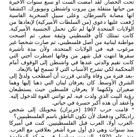
تحت الحصار. لقد أمضت الست أو سبع سنوات الأخيرة
من حياتها متنقلة بين بيروت واشنطن ونيويورك. اكتشفنا
انها مصابة بالسرطان. وعلى سبيل السخرية القاسية
رُفعت عليها دعوى (من السلطات الأميركية) لإبعادها من
الولايات المتحدة لأنها لم تكن تحمل الجنسية الأميركية.
كانت تمتلك كأي فلسطيني وثيقة سفر، ثم أصبحت
مواطنة لبنانية من أصل فلسطيني، ثم صارت شخصا غير
مرغوب فيه في الولايات المتحدة، ولأن مدة تأشيرة
سفرها انتهت قبل شهر من وفاتها اضطرت أختي التي
كانت تقيم والدتي عندها في واشنطن إلى الوقوف أمام
المحكمة لكي تشرح الأسباب التي لا تسمح لها بالإبعاد.
-بعد فترة من وفاة والدتي قررت أن أصطحب ولديَّ إلى
الشرق الأوسط. كان يعرفان لبنان التي ذهبا إليها وهما
صغيران ولكنهما لا يعرفان فلسطين حيث يستطيعان
رؤية البيت الذي ولدت فيه. لم تواتني القوة للدخول إليه.
وأعتقد أن هذه أكبر حسرة في حياتي.
* قامت حرب 1967 (حزيران) بتحويلك إلى شخص
راديكالي ودفعتك لأن تكون الناطق باسم الفلسطينيين؟
-العرب أولا، العرب قبل الفلسطينيين. كنت في أميركا
منذ سنوات وهي ذي أول مرة أشعر بعلاقتي مع العرب.
منذ عام 1970، التزمت سياسيا في حركة المقاومة