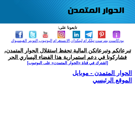
تابعونا على:
بودكاست
بنترست
تيلكرام
لينكدإن
الانستغرام
اليوتيوب
التويتر
الفيسبوك
تبرعاتكم وتبرعاتكن المالية تحفظ استقلال الحوار المتمدن،
فشاركونا في دعم استمرارية هذا الفضاء اليساري الحر
[اشترك في قناة ‫«الحوار المتمدن» على اليوتيوب]
الحوار المتمدن - موبايل
الموقع الرئيسي