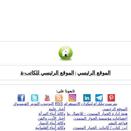
الموقع الرئيسي
الموقع الرئيسي للكاتب-ة
|
تابعونا على:
بنترست
تيلكرام
لينكدإن
الانستغرام
RSS
اليوتيوب
التويتر
الفيسبوك
الموقع الرئيسي
أخبار عامة
هيئة ادارة الحوار المتمدن - للإتصال بنا
وكالة أنباء المرأة
إحصائيات مؤسسة الحوار المتمدن
اخبار الأدب والفن
قواعد النشر
وكالة أنباء اليسار
ابرز كتاب / كاتبات الحوار المتمدن
وكالة أنباء العلمانية