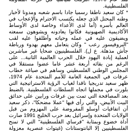
الفلسطينية.
* كان سعيد ناطقا رسميا جادا باسم شعبه ومدونا لأخبار
وطنه المحتل الذي جعله يكتسب الاحترام والإعجاب في
العالم بأسره (أما لدى الأعداء وخاصة لدى الأوساط
الأكاديمية الصهيونية فكانوا يعادونه ويشوهون سمعته
ويضيقون عليه في عمله وحياته وأطلقوا عليه لقب
"البروفيسور رعب " وكان يتعامل معهم بهدوء ورباطة
جأش مذهلة. ع ل). الفلسطينيون ضحايا غير مباشرين
لعملية إبادة اليهود خلال الحرب العالمية الثانية... على
الرغم من بقائه أربعة عشر عاما عضوا مستقلا في
المجلس الوطني الفلسطيني وساهم في صياغة خطاب
عرفات في الجمعية العامة للأمم المتحدة عام 1974،
ظهر سعيد تدريجيا ناقدا لغياب الرؤية الاستراتيجية التي
بلورت في مجملها اتجاه السلطات الفلسطينية. بالضبط
بعد المصافحة التي تمت بين عرفات ورابين على حدائق
البيت الأبيض، والتي رأى فيها "عملا مضحكا"، ذكر سعيد
أن اتفاقيات أوسلو المفروضة على المهزوم من قبل
الولايات المتحدة وإسرائيل بعد حرب الخليج 1991 صارت
أداة خضوع وبمثابة "فرساي الفلسطينية" التي لا تمنح
الفلسطينيين إلا البانتوستانات (غيتوات عنصرية معزولة