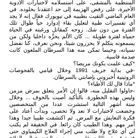
المنتظمة بالمشفى، على استسلامه لاختبارات الأدوية
الأخيرة، على رفض الهزيمة إلى حد اعتقدنا بخلوده. في
العام الماضي التقيت بطبيبه في نيويورك فقال إنه لا يجد
أي تفسيرات طبية لتعليل بقاء إدوارد حياً طوال تلك
الفترة من دون شك. روحه كمقاتل ورغبته في الحياة
حمياه لفترة طويلة ... كان الألم يحزَّه داخليا ولكن من
يسمعونه يتكلم لا يحزرون شيئا، ونحن نعرف، كنا نفضل
نسيانه، وحينما تمكن منه هذا السرطان الملعون كانت
صدمة قاسية.
*كيف علمت بكونك مريضا؟
-في بداية خريف 1991 وخلال قيامي بالفحوصات
الروتينية أخبروني بإصابتي بالسرطان.
*ماذا قال لك الأطباء؟
-حاولوا التقليل منه، قالوا إن الأمر يتعلق بمرض مزمن
وليس بهذه الخطورة. بالتأكيد أصبت بالخوف ... وخلال
ستة أشهر التالية استشرت عددا من المتخصصين
وخضعت لاختبارات لا تعد ولا تحصى، وبدأت أعتاد على
فكرة التعايش مع المرض. ثم اكتشفت طبيبا جيدا وهذا
أمر مهم. وهذا الطبيب كان رائعا. في الحقيقة لم يكتب
لي أي علاج ولا طلب مني إجراء العلاج الكيمياوي حتى