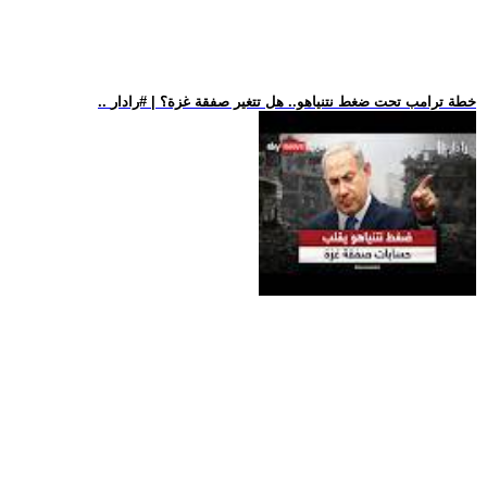
.. خطة ترامب تحت ضغط نتنياهو.. هل تتغير صفقة غزة؟ | #رادار