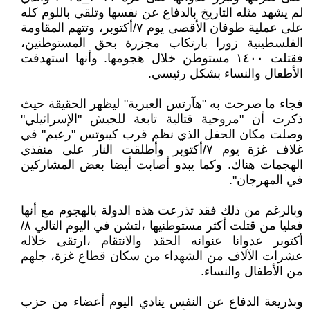
لم يشهد مثله التاريخ بالدفاع عن نفسها وتلقي باللوم كله
على عملية طوفان الأقصى يوم ٧/أكتوبر، وتتهم المقاومة
الفلسطينية زورا بارتكاب مجزرة بحق المستوطنين،
فقتلت ١٤٠٠ مستوطن خلال هجومها. وأنها استهدفت
الأطفال والنساء بشكل رئيسي.
فجاء ما صرحت به "هآرتس العبرية" ليظهر الحقيقة حيث
ذكرت أن "مروحية قتالية تابعة للجيش "الإسرائيلي"
وصلت مكان الحفل الذي نظم قرب كيبوتس "رعيم" في
غلاف غزة يوم ٧/أكتوبر وأطلقت النار على منفذي
الهجمات هناك. وكما يبدو أصابت أيضا بعض المشاركين
في المهرجان".
وبالرغم من ذلك فقد تذرعت هذه الدولة بالهجوم مع أنها
فعليا من قتلت أكثر مستوطنيها ،لتشن في اليوم التالي ٨/
أكتوبر عدوانا عنوانه الحقد والانتقام ،ارتقى خلاله
عشرات الآلاف من الشهداء من سكان قطاع غزة، جلهم
من الأطفال والنساء.
وبذريعة الدفاع عن النفس ينادي اليوم أعضاء من حزب