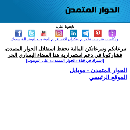
تابعونا على:
بودكاست
بنترست
تيلكرام
لينكدإن
الانستغرام
اليوتيوب
التويتر
الفيسبوك
تبرعاتكم وتبرعاتكن المالية تحفظ استقلال الحوار المتمدن،
فشاركونا في دعم استمرارية هذا الفضاء اليساري الحر
[اشترك في قناة ‫«الحوار المتمدن» على اليوتيوب]
الحوار المتمدن - موبايل
الموقع الرئيسي