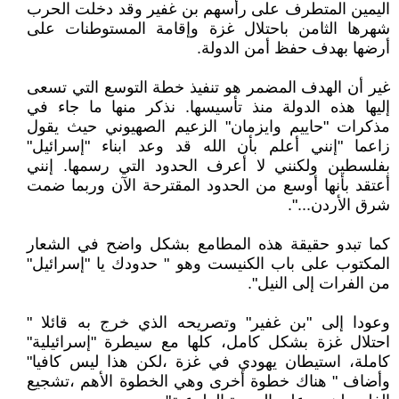
اليمين المتطرف على رأسهم بن غفير وقد دخلت الحرب
شهرها الثامن باحتلال غزة وإقامة المستوطنات على
أرضها بهدف حفظ أمن الدولة.
غير أن الهدف المضمر هو تنفيذ خطة التوسع التي تسعى
إليها هذه الدولة منذ تأسيسها. نذكر منها ما جاء في
مذكرات "حاييم وايزمان" الزعيم الصهيوني حيث يقول
زاعما "إنني أعلم بأن الله قد وعد ابناء "إسرائيل"
بفلسطين ولكنني لا أعرف الحدود التي رسمها. إنني
أعتقد بأنها أوسع من الحدود المقترحة الآن وربما ضمت
شرق الأردن...".
كما تبدو حقيقة هذه المطامع بشكل واضح في الشعار
المكتوب على باب الكنيست وهو " حدودك يا "إسرائيل"
من الفرات إلى النيل".
وعودا إلى "بن غفير" وتصريحه الذي خرج به قائلا "
احتلال غزة بشكل كامل، كلها مع سيطرة "إسرائيلية"
كاملة، استيطان يهودي في غزة ،لكن هذا ليس كافيا"
وأضاف " هناك خطوة أخرى وهي الخطوة الأهم ،تشجيع