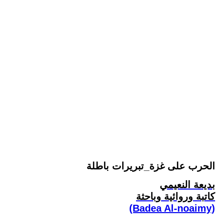
الحرب على غزة_تبريرات باطلة
بديعة النعيمي
كاتبة وروائية وباحثة
(Badea Al-noaimy)