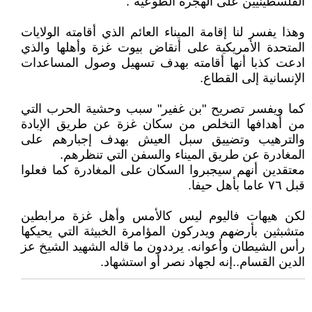
الفلسطينيين على الهجرة الطوعية".
وهذا يفسر لنا إقامة الميناء العائم الذي أقامته الولايات
المتحدة الأمريكية على أنقاض بيوت غزة وأهلها والذي
ادعت كذبا أنها أقامته بهدف تسهيل وصول المساعدات
الإنسانية إلى القطاع.
كما ويفسر تصريح "بن غفير" سبب وحشية الحرب التي
من أهدافها التخلص من سكان غزة عن طريق الإبادة
والترهيب وتضييق سبل العيش بهدف إجبارهم على
المغادرة عن طريق الميناء والسفن التي تنظرهم.
معتقدين أنهم سيجبروا السكان على المغادرة كما فعلوا
قبل ٧٦ عاما بأهل حيفا.
لكن هيهات فاليوم ليس كالأمس وأهل غزة مرابطين
متشبثين بأرضهم ويدركون المؤامرة الخبيثة التي يحيكها
رأس الشيطان وأعوانه. يرددون ما قاله الشهيد الشيخ عز
الدين القسام..إنه لجهاد نصر أو استشهاد.