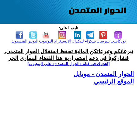
تابعونا على:
بودكاست
بنترست
تيلكرام
لينكدإن
الانستغرام
اليوتيوب
التويتر
الفيسبوك
تبرعاتكم وتبرعاتكن المالية تحفظ استقلال الحوار المتمدن،
فشاركونا في دعم استمرارية هذا الفضاء اليساري الحر
[اشترك في قناة ‫«الحوار المتمدن» على اليوتيوب]
الحوار المتمدن - موبايل
الموقع الرئيسي