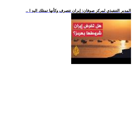
.. المدير التنفيذي لمركز صوفان: إيران تتصرف وكأنها تمتلك اليد ا