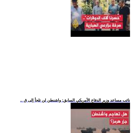
.. نائب مساعد وزير الدفاع الأمريكي السابق: واشنطن لن تلجأ إلى ق