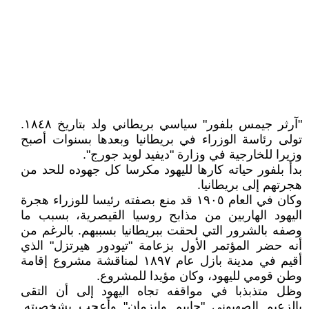
"آرثر جيمس بلفور" سياسي بريطاني ولد بتاريخ ١٨٤٨.
تولى رئاسة الوزراء في بريطانيا وبعدها بسنوات أصبح
وزيرا للخارجية في وزارة "ديفيد لويد جورج".
بدأ بلفور حياته كارها لليهود مكرسا كل جهوده للحد من
هجرتهم إلى بريطانيا.
وكان في العام ١٩٠٥ قد منع بصفته رئيسا للوزراء هجرة
اليهود الهاربين من مذابح روسيا القيصرية، بسبب ما
وصفه بالشرور التي لحقت ببريطانيا بسببهم. بالرغم من
أنه حضر المؤتمر الأول بزعامة "تيودور هيرتزل" الذي
أقيم في مدينة بازل عام ١٨٩٧ لمناقشة مشروع إقامة
وطن قومي لليهود، وكان مؤيدا للمشروع.
وظل متذبذبا في مواقفه تجاه اليهود إلى أن التقى
بالزعيم الصهيوني "حاييم وايزمان" وأعجب بشخصيته.