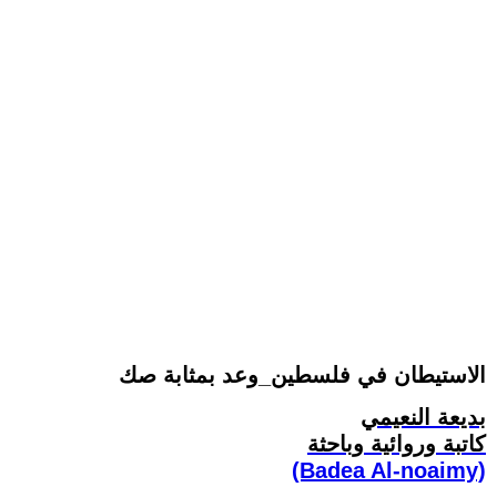
الاستيطان في فلسطين_وعد بمثابة صك
بديعة النعيمي
كاتبة وروائية وباحثة
(Badea Al-noaimy)