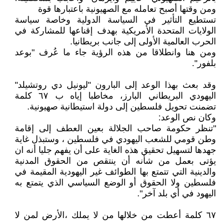
ومن وقتها أصبح تعامله مع الصهيونية باعتبارها قوة
تستطيع التأثير في السياسة الدولية وخاصة سياسة
الولايات المتحدة الأمريكية بهدف إقناعها للمشاركة في
الحرب العالمية الأولى إلى جانب بريطانيا.
ومن هنا وانطلاقا من هذه الرؤية جاء ما عُرف "بوعد
بلفور".
وقد بعث بهذا الوعد إلى البارون "ليونيل دي روتشيلد"
اليهودي البريطاني البارز، مخاطبا إياه ب ٦٧ كلمة
تضمنت تحويل فلسطين إلى دولة استيطانية صهيونية.
وكان نص الوعد:
"تنظر حكومة صاحب الجلالة بعين العطف إلى إقامة
وطن قومي للشعب اليهودي في فلسطين ، وستبذل غاية
جهدها لتسهيل تحقيق هذه الغاية على أن يفهم جليا أنه ان
يؤتى بعمل من شأنه أن ينتقص من الحقوق المدنية
والدينية التي تتمتع بها الطوائف غير اليهودية المقيمة في
فلسطين ولا الحقوق أو الوضع السياسي الذي يتمتع به
اليهود في أي بلد آخر".
٦٧ كلمة أعطت من خلالها من لا يملك ،الأرض لمن لا