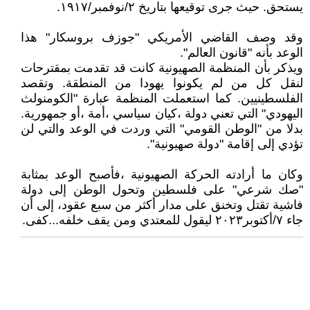
يستحق. حيث جرى توقيعها بتاريخ ٢/نوفمبر/١٩١٧.
وقد وصف القاضي الأمريكي "جوزف بروسكار" هذا
الوعد بأنه "قانون العالم".
ويذكر بأن المنظمة الصهيونية كانت قد تقدمت بمقترحات
لنقل كل من لم يكونوا يهودا من المنطقة. وتقصد
الفلسطينيين. كما استعملت المنظمة عبارة "الكومنولث
اليهودي" التي تعني دولة ،كيان سياسي ،أمة ،أو جمهورية.
بدلا من "الوطن القومي" التي وردت في الوعد والتي لن
تؤدي إلى إقامة "دولة صهيونية".
وكان ما أرادته الحركة الصهيونية ،فأصبح الوعد بمثابة
"صك شرعي" على فلسطين وتحول الوطن إلى دولة
فاشية تقتل وتخنق على مدار أكثر من سبع عقود، إلى أن
جاء ٧/أكتوبر٢٠٢٣ ليقول للمعتدي ومن يقف خلفه...كفى.