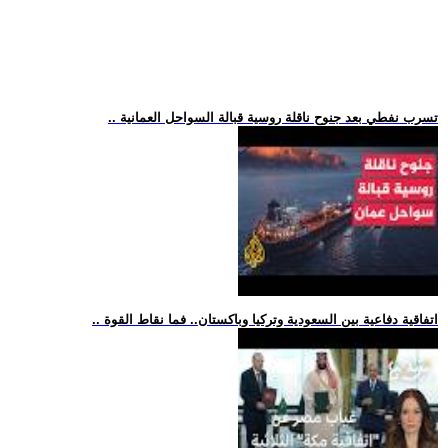
.. تسرب نفطي بعد جنوح ناقلة روسية قبالة السواحل العمانية
.. اتفاقية دفاعية بين السعودية وتركيا وباكستان.. فما نقاط القوة