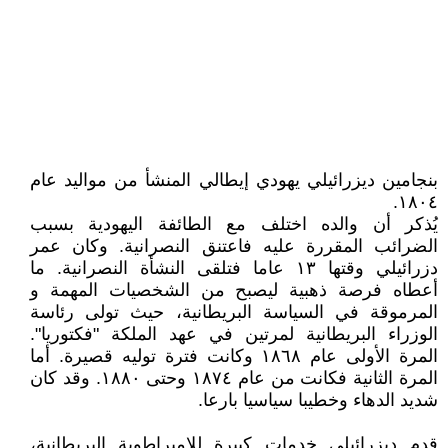
بنجامين ديزرائيلي يهودي إيطالي المنشأ من مواليد عام
١٨٠٤.
يُذكر أن والده اختلف مع الطائفة اليهودية بسبب
الضرائب المقررة عليه فاعتنق النصرانية. وكان عمر
دزرائيلي وقتها ١٣ عاما فتلقى النشأة النصرانية. ما
أعطاه فرصة ذهبية ليصبح من الشخصيات المهمة و
المرموقة في السياسة البريطانية، حيث تولى رئاسة
الوزراء البريطانية لمرتين في عهد الملكة "فكتوريا".
المرة الأولى عام ١٨٦٨ وكانت فترة توليه قصيرة. أما
المرة الثانية فكانت من عام ١٨٧٤ وحتى ١٨٨٠. وقد كان
شديد الدهاء وخطيبا سياسيا بارعا.
قدم ديزرائيلي خدمات كبيرة للإمبراطوية البريطانية،