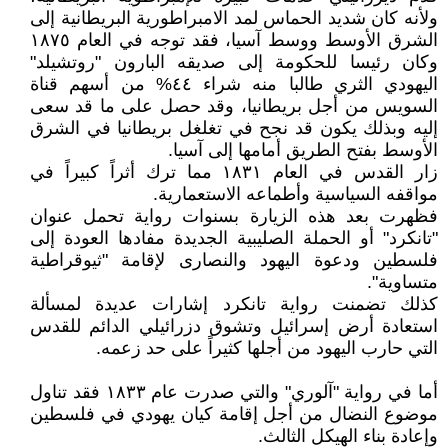
ولأنه كان شديد الحماس لمد الامبراطورية البريطانية إلى
الشرق الأوسط ووسط آسيا، فقد توجه في العام ١٨٧٥
وكان رئيسا للحكومة إلى صديقه البارون "روتشيلد"
اليهودي الثري طالبا منه شراء ٤٤% من أسهم قناة
السويس من أجل بريطانيا، وقد حصل على ما قد سعى
إليه وبذلك يكون قد نجح في تغلغل بريطانيا في الشرق
الأوسط بفتح الطريق أمامها إلى آسيا.
زار القدس في العام ١٨٣١ مما ترك أثراً كبيراً في
مواقفه السياسية وأطماعه الاستعمارية.
فظهرت بعد هذه الزيارة بسنوات رواية تحمل عنوان
"تانكرد" أو الحملة الصليبية الجديدة مفادها العودة إلى
فلسطين ودعوة اليهود والنصارى لإقامة "ثيوقراطية
متساوية".
كذلك تضمنت رواية تانكرد إشارات عديدة لمسألة
استعادة أرض إسرائيل وتشوق دزرائيلي الدائم للقدس
التي حارب اليهود من أجلها كثيراً على حد زعمه.
أما في رواية "آلوري" والتي صدرت عام ١٨٣٣ فقد تناول
موضوع النضال من أجل إقامة كيان يهودي في فلسطين
وإعادة بناء الهيكل الثالث.