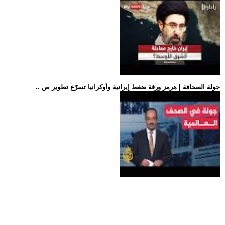
.. جولة الصحافة | هرمز ورقة ضغط إيرانية وأوكرانيا تسرّع تطوير ص