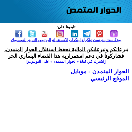
تابعونا على:
بودكاست
بنترست
تيلكرام
لينكدإن
الانستغرام
اليوتيوب
التويتر
الفيسبوك
تبرعاتكم وتبرعاتكن المالية تحفظ استقلال الحوار المتمدن،
فشاركونا في دعم استمرارية هذا الفضاء اليساري الحر
[اشترك في قناة ‫«الحوار المتمدن» على اليوتيوب]
الحوار المتمدن - موبايل
الموقع الرئيسي