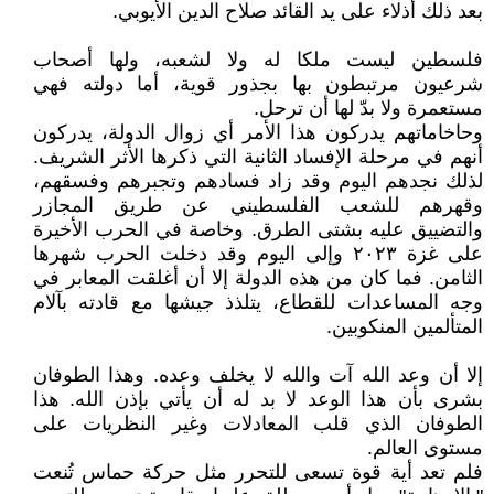
بعد ذلك أذلاء على يد القائد صلاح الدين الأيوبي.
فلسطين ليست ملكا له ولا لشعبه، ولها أصحاب
شرعيون مرتبطون بها بجذور قوية، أما دولته فهي
مستعمرة ولا بدّ لها أن ترحل.
وحاخاماتهم يدركون هذا الأمر أي زوال الدولة، يدركون
أنهم في مرحلة الإفساد الثانية التي ذكرها الأثر الشريف.
لذلك نجدهم اليوم وقد زاد فسادهم وتجبرهم وفسقهم،
وقهرهم للشعب الفلسطيني عن طريق المجازر
والتضييق عليه بشتى الطرق. وخاصة في الحرب الأخيرة
على غزة ٢٠٢٣ وإلى اليوم وقد دخلت الحرب شهرها
الثامن. فما كان من هذه الدولة إلا أن أغلقت المعابر في
وجه المساعدات للقطاع، يتلذذ جيشها مع قادته بآلام
المتألمين المنكوبين.
إلا أن وعد الله آت والله لا يخلف وعده. وهذا الطوفان
بشرى بأن هذا الوعد لا بد له أن يأتي بإذن الله. هذا
الطوفان الذي قلب المعادلات وغير النظريات على
مستوى العالم.
فلم تعد أية قوة تسعى للتحرر مثل حركة حماس تُنعت