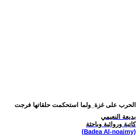
الحرب على غزة_ولما استحكمت حلقاتها فرجت
بديعة النعيمي
كاتبة وروائية وباحثة
(Badea Al-noaimy)