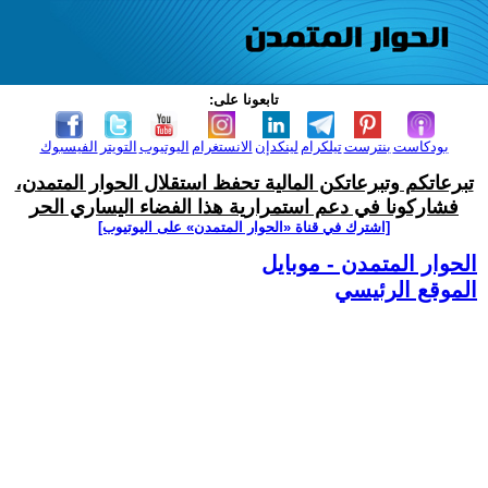
تابعونا على:
بودكاست
بنترست
تيلكرام
لينكدإن
الانستغرام
اليوتيوب
التويتر
الفيسبوك
تبرعاتكم وتبرعاتكن المالية تحفظ استقلال الحوار المتمدن،
فشاركونا في دعم استمرارية هذا الفضاء اليساري الحر
[اشترك في قناة ‫«الحوار المتمدن» على اليوتيوب]
الحوار المتمدن - موبايل
الموقع الرئيسي