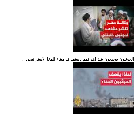
.. الحوثيون يوسعون بنك أهدافهم باستهداف ميناء المخا الاستراتيجي