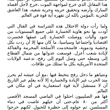
هذا المقاتل الذي خرج لمواجهة الموت ،خرج لأجل أقصاه
المبارك وأرضه وتحقيق حريته وحرية شعبه، هذا العاشق
للحرية ،المؤمن بالله لن تقهره أية قوة في العالم.
ولما رأت دولة الاحتلال هذه الشراسة في القتال التي
أودت بها نحو هاوية الخسارة على جميع المستويات من
جنود وآليات ووصلت الخسارة إلى عمقها فخسرت
اقتصاديا واجتماعيا وسياسيا، ما كان منها إلا أن ردت بكل
وحشية ودموية، فاستخدمت الأسلحة المحرمة والفتاكة
لإبادة شعب أعزل. فوسعت عدوانها من شمال القطاع
إلى وسطه حتى وصل اليوم إلى رفح، تدعمه الولايات
المتحدة الأمريكية بكل ما تمتلك من طاقات.
ونتنياهو ما دخل رفح يتخبط فيها ،مع أن جيشه لم يحرز
منذ الحرب غير الإبادة والخسارة إلا لأنه يعلم عبر التاريخ
أن لا مستقبل لأية قوة استعمارية في أي مكان في
العالم.
فها هم الصليبيون احتلوا في الماضي المسجد الأقصى
أكثر من ٨٠ عام،حتى أن خيلهم غاصت في دماء
المسلمين. ثم حولوه إلى حظيرة للخيول. لكنهم خرجوا