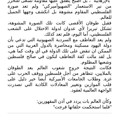
"بالإرهابية" ، بل أصبح يطلق عليها مقاومة تسعى للتحرر
من نير الاستعمار "الصهيوأميركي" ولم تعد صورة
الفلسطيني المقاوم مشوهة بل انكشف وجهها الجميل
للعالم.
فقبل طوفان الأقصى كانت تلك الصورة المشوهة،
تشكل تبريرا لأي عدوان لدولة الاحتلال على الشعب
الفلسطيني، أما اليوم، فلم تعد كذلك.
ولم يعد التعاطف مع السردية الصهيونية التي تدعي بأن
دولة اليهود مسكينة ومحاصرة بالدول العربية التي من
الممكن ان تنقض على تلك الدولة في أي وقت كما هي،
بل لقد مالت كفة التعاطف لتكون في صالح فلسطين
وشعبها المظلوم.
فكانت النتيجة خروج شعوب العالم بعد الطوفان
بالملايين، تتظاهر من أجل فلسطين ووقف الحرب على
غزة. وطلاب الجامعات الأميركية أيضا خير دليل على
قلب الموازين وتغيير المعادلات الكاذبة التي تصدرت
الواجهة العالمية لعقود.
وكأن العالم بات يردد في أذن المقهورين:
"فلما استحكمت حلقاتها فرجت"