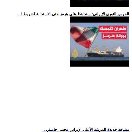
.. الحرس الثوري الإيراني: سنحافظ على هرمز حتى الاستجابة لشروطنا
.. مشاهد جديدة للمرشد الأعلى الإيراني مجتبى خامنئي