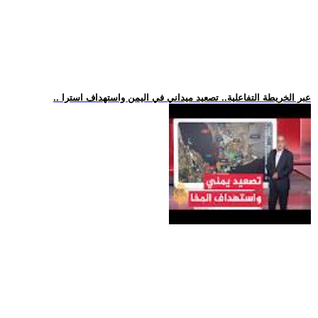
.. عبر الخريطة التفاعلية.. تصعيد ميداني في اليمن واستهداف استرا