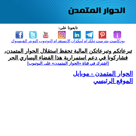
تابعونا على:
بودكاست
بنترست
تيلكرام
لينكدإن
الانستغرام
اليوتيوب
التويتر
الفيسبوك
تبرعاتكم وتبرعاتكن المالية تحفظ استقلال الحوار المتمدن،
فشاركونا في دعم استمرارية هذا الفضاء اليساري الحر
[اشترك في قناة ‫«الحوار المتمدن» على اليوتيوب]
الحوار المتمدن - موبايل
الموقع الرئيسي