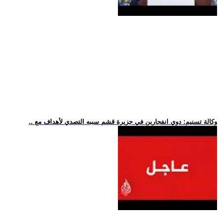
.. وكالة تسنيم: دوي انفجارين في جزيرة قشم سببه التصدي لأهداف مع