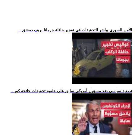
.. الأمن السوري يباشر التحقيقات في تفجير حافلة جرمانا بريف دمشق
.. تصعيد سياسي ضد مسؤول أمريكي سابق على خلفية تحقيقات جائحة كور