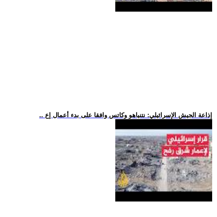
.. إذاعة الجيش الإسرائيلي: نتنياهو وكاتس وافقا على بدء أعمال إع