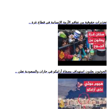
.. تحذيرات حقوقية من تفاقم الأزمة الإنسانية في قطاع غزة
.. الحوثيون يعلنون استهداف مصفاة أرامكو في جازان والسعودية تعلن