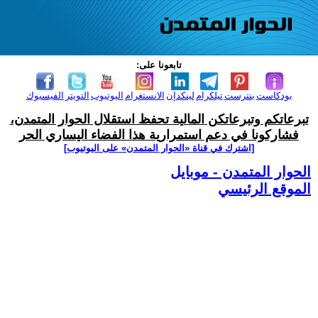
تابعونا على:
بودكاست
بنترست
تيلكرام
لينكدإن
الانستغرام
اليوتيوب
التويتر
الفيسبوك
تبرعاتكم وتبرعاتكن المالية تحفظ استقلال الحوار المتمدن،
فشاركونا في دعم استمرارية هذا الفضاء اليساري الحر
[اشترك في قناة ‫«الحوار المتمدن» على اليوتيوب]
الحوار المتمدن - موبايل
الموقع الرئيسي