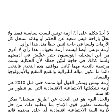
لا أحدّ يتكلم على أنّ أزمة تونس ليست سياسية فقط ولا
تحلّ بإزاحة قيس سعيد عن الحكم أو ببقائه ستحل كل
الأزمات ولسنا في حاجة لنبين خطأ مثل هذا الرأي.
أزمة تونس أيضا ليست أزمة نخبها… هذا رأي لا أدري
من أين استجلبه التونسيون حتى عشّش في أدمعتهم
ولسنا كذلك في حاجة لنبيّن خطأه لأن الحكاية ليست
مرتبطة بالنخبة مهما كانت مواقف هذه النخبة. فالنخب
دائما ما تكون ميالة لللبرالية والقمع المقنع والأيديولوجيا
والفساد.
أزمة تونس ويمكن القول أنها ممتدة حتى قبل 2010 هي
أزمة تشكيلتها الاجتماعية الاقتصادية التي لم تتطور من
50 سنة.
والحل اليوم هو في البحث عن "طريق مستقل" يمكن
بواسطته تطوير قوى الإنتاج بما يتطلبه ذلك من حل
لأزمة البنية الاجتماعية اقتصادية أي خلق مجتمع قائم