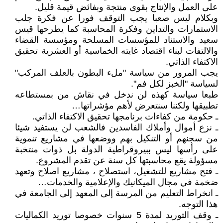
على العمل والإنتاج بقوى منتجة وبفائض قيمة قليل.
وبكلام ليس صعبا يجب التوقف فورا عن فكرة جلب
الاستمارات والتداين وفكرة المحاسبة كما يطرحها قيس
سعيد والاستناد للمؤسسات المسلحة ومؤسسة القضاء
والالتفات لبناء اقتصاد غايته الخماسية أو العشرية تحقيق
الاكتفاء الذاتي.
يجب المرور من سياسة "ملء البطون بالعلف المركب"
لسياسة "الخبز لكل فم".
طبعا سياسة كهذه لن ندخل في نقاش من بمستطاعه
تطبيقها ولكننا سنتعرض لأهم مؤشراتها…
ـ حكومة من كفاءات برنامجها تحقيق الاكتفاء الذاتي.
ـ نزع أموال وأملاك الفاسدين فالشعب لن يستفيد شيئا
من سجنهم أو التنكيل بهم ووضعها في مشاريع تنموية
على رأسها ليس ببيروقراطية الدولة بل ذوات منتخبة
مسؤولة يقع محاسبتها كل سنة عن تقدم المشروع.
ـ فتح مشاريع للتشغيل، استصلاح ، مشاريع اصلاح وتعهد
ضخمة في مجال الميكانيك والإعلامية والخدمات…
ـ انخراط التعليم من المرسة إلى المعهد إلى الجامعة في
هذا التوجه.
ـ وقف التوريد لمدة 5 سنوات خصوصا توريد الكماليات