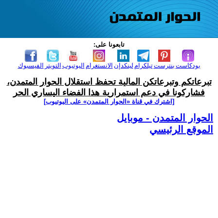
تابعونا على:
بودكاست
بنترست
تيلكرام
لينكدإن
الانستغرام
اليوتيوب
التويتر
الفيسبوك
تبرعاتكم وتبرعاتكن المالية تحفظ استقلال الحوار المتمدن،
فشاركونا في دعم استمرارية هذا الفضاء اليساري الحر
[اشترك في قناة ‫«الحوار المتمدن» على اليوتيوب]
الحوار المتمدن - موبايل
الموقع الرئيسي