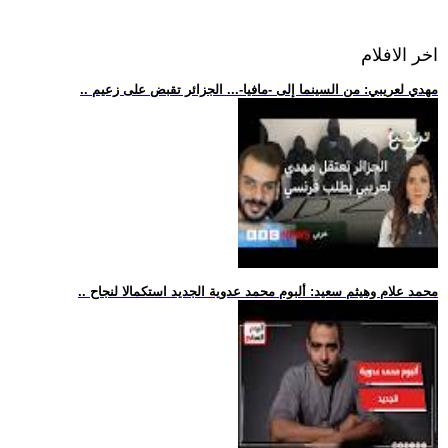
اخر الافلام
.. مهدي لعريبي: من السينما إلى -مافيا-... الجزائر تقبض على زعيم
.. محمد علام وهيثم سعيد: ألبوم محمد عدوية الجديد استكمالا لنجاح