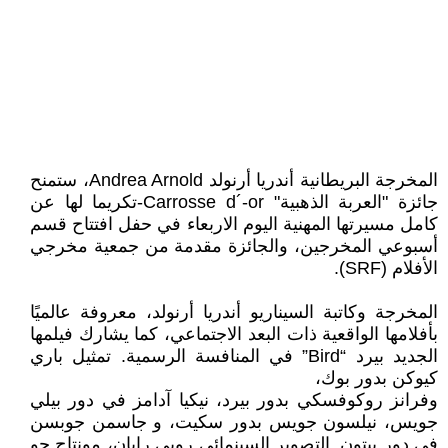
المخرجة البريطانية أندريا أرنولد Andrea Arnold، ستمنح
جائزة "العربة الذهبية" Carrosse d´-or-تكريما لها عن
كامل مسيرتها المهنية اليوم الاربعاء في حفل افتتاح قسم
أسبوعي المخرجين، والجائزة مقدمة من جمعية مخرجي
الأفلام (SRF).
المخرجة وكاتبة السيناريو أندريا أرنولد، معروفة عالميًا
بأفلامها الواقعية ذات البعد الاجتماعي، كما يشارك فيلمها
الجديد بيرد “Bird” في المنافسة الرسمية. تمثيل باري
كيوكن بدور بوك،
وفرانز روكوفسكي بدور بيرد، نيكيا آدامز في دور بيلي
جويس، نيلسون جويس بدور سكيت، و جاسمن جوبسن
في دور بيتون. التصوير السينمائي روبي رايان، مونتاج جو