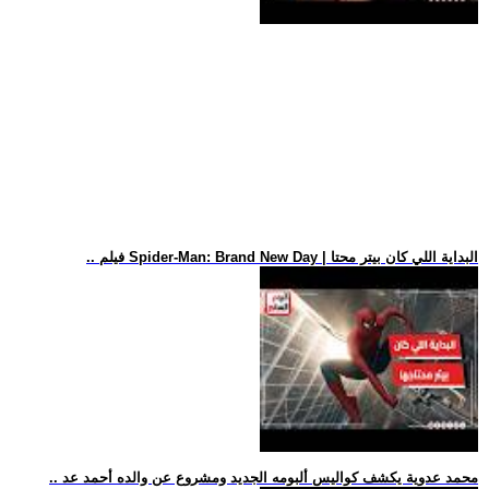
.. فيلم Spider-Man: Brand New Day | البداية اللي كان بيتر محتا
.. محمد عدوية يكشف كواليس ألبومه الجديد ومشروع عن والده أحمد عد