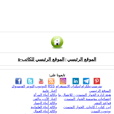
الموقع الرئيسي
الموقع الرئيسي للكاتب-ة
|
تابعونا على:
بنترست
تيلكرام
لينكدإن
الانستغرام
RSS
اليوتيوب
التويتر
الفيسبوك
الموقع الرئيسي
أخبار عامة
هيئة ادارة الحوار المتمدن - للإتصال بنا
وكالة أنباء المرأة
إحصائيات مؤسسة الحوار المتمدن
اخبار الأدب والفن
قواعد النشر
وكالة أنباء اليسار
ابرز كتاب / كاتبات الحوار المتمدن
وكالة أنباء العلمانية
يوتيوب التمدن
وكالة أنباء العمال