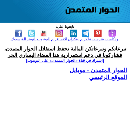
تابعونا على:
بودكاست
بنترست
تيلكرام
لينكدإن
الانستغرام
اليوتيوب
التويتر
الفيسبوك
تبرعاتكم وتبرعاتكن المالية تحفظ استقلال الحوار المتمدن،
فشاركونا في دعم استمرارية هذا الفضاء اليساري الحر
[اشترك في قناة ‫«الحوار المتمدن» على اليوتيوب]
الحوار المتمدن - موبايل
الموقع الرئيسي