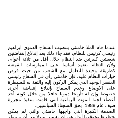
عندما قام الملا خامنئي بتنصيب السفاح الدموي ابراهيم
رئيسي کرئيس للنظام، فقد جاء ذلك بعد إندلاع إنتفاضتين
شعبيتين کبيرتين ضد النظام خلال أقل من ثلاثة أعوام،
ولأن النظام يعتمد أساسا على الممارسات القمعية
کطريقة وحيدة للتعامل مع الشعب من حيث فرض
خيارات النظام عليه، فإن خامنئي رأى في السفاح رئيسي
العنصر الوحيد الذي يمکن الرکون إليه والثقة به للسيطرة
على الاوضاع وعدم السماح بإندلاع إنتفاضة أخرى
خصوصا وإن له تأريخا دمويا حافلا من خلال کونه أحد
أعضاء لجنة الموت الرباعية التي قامت بتنفيذ مجزرة
صيف عام 1988، بحق السجناء السياسيين.
الصدمة الکبيرة التي واجهها خامنئي والتي لم يمکن
ينتظرها ويتوقعها أبدا، هي إن رئيسي وبدلا من أن يسيطر