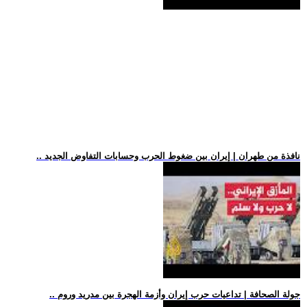
.. نافذة من طهران | إيران بين ضغوط الحرب وحسابات التفاوض الجديد
.. جولة الصحافة | تداعيات حرب إيران وأزمة الهجرة بين مدريد وروم