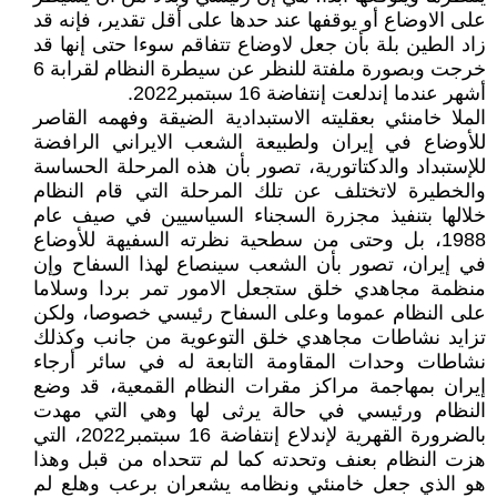
على الاوضاع أو يوقفها عند حدها على أقل تقدير، فإنه قد
زاد الطين بلة بأن جعل لاوضاع تتفاقم سوءا حتى إنها قد
خرجت وبصورة ملفتة للنظر عن سيطرة النظام لقرابة 6
أشهر عندما إندلعت إنتفاضة 16 سبتمبر2022.
الملا خامنئي بعقليته الاستبدادية الضيقة وفهمه القاصر
للأوضاع في إيران ولطبيعة الشعب الايراني الرافضة
للإستبداد والدکتاتورية، تصور بأن هذه المرحلة الحساسة
والخطيرة لاتختلف عن تلك المرحلة التي قام النظام
خلالها بتنفيذ مجزرة السجناء السياسيين في صيف عام
1988، بل وحتى من سطحية نظرته السفيهة للأوضاع
في إيران، تصور بأن الشعب سينصاع لهذا السفاح وإن
منظمة مجاهدي خلق ستجعل الامور تمر بردا وسلاما
على النظام عموما وعلى السفاح رئيسي خصوصا، ولکن
تزايد نشاطات مجاهدي خلق التوعوية من جانب وکذلك
نشاطات وحدات المقاومة التابعة له في سائر أرجاء
إيران بمهاجمة مراکز مقرات النظام القمعية، قد وضع
النظام ورئيسي في حالة يرثى لها وهي التي مهدت
بالضرورة القهرية لإندلاع إنتفاضة 16 سبتمبر2022، التي
هزت النظام بعنف وتحدته کما لم تتحداه من قبل وهذا
هو الذي جعل خامنئي ونظامه يشعران برعب وهلع لم