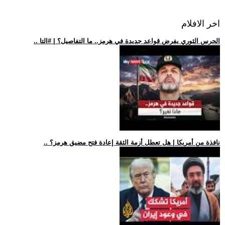
اخر الافلام
.. الحرس الثوري يفرض قواعد جديدة في هرمز.. ما التفاصيل؟ | #التا
.. نافذة من أمريكا | هل تعطل أزمة الثقة إعادة فتح مضيق هرمز؟