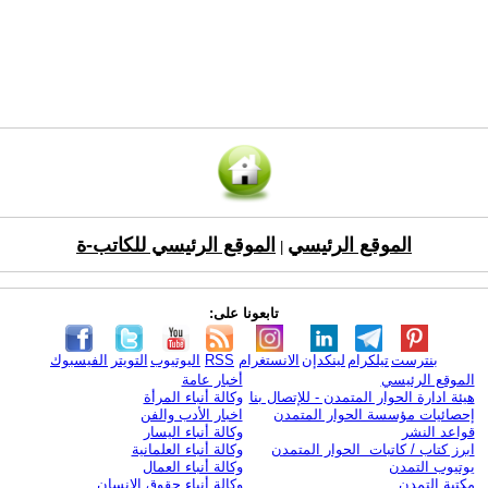
الموقع الرئيسي
الموقع الرئيسي للكاتب-ة
|
تابعونا على:
بنترست
تيلكرام
لينكدإن
الانستغرام
RSS
اليوتيوب
التويتر
الفيسبوك
الموقع الرئيسي
أخبار عامة
هيئة ادارة الحوار المتمدن - للإتصال بنا
وكالة أنباء المرأة
إحصائيات مؤسسة الحوار المتمدن
اخبار الأدب والفن
قواعد النشر
وكالة أنباء اليسار
ابرز كتاب / كاتبات الحوار المتمدن
وكالة أنباء العلمانية
يوتيوب التمدن
وكالة أنباء العمال
مكتبة التمدن
وكالة أنباء حقوق الإنسان