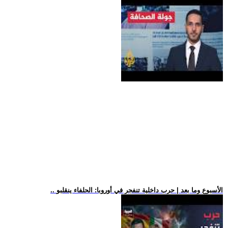
.. الأسبوع وما بعد | حرب داخلية تنفجر في أوروبا: الحلفاء ينقلبو