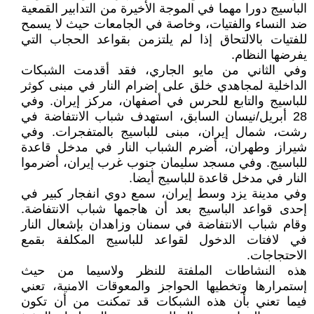
الباسيج دورا مهما في الموجة الأخيرة من التدابير القمعية
ضد النساء والفتيات، وخاصة في الجامعات حيث لا يسمح
للفتيات بالالتحاق إذا لم يلتزمن بقواعد الحجاب التي
يفرضها النظام.
وفي الثاني من مايو الجاري، فقد أقدمت الشبکات
الداخلية لمجاهدي خلق على إضرام النار في مبنى کوثر
للباسيج والتابع للحرس في أصفهان، مركز إيران. وفي
28 أبريل/نيسان السابق، استهدف شباب الانتفاضة في
رشت، شمال إيران، مبنى للباسيج بالمتفجرات. وفي
شيراز وطهران، أضرم الشباب النار في مدخل قاعدة
للباسيج. وفي مسجد سليمان جنوب غرب إيران، أضرموا
النار في مدخل قاعدة للباسيج أيضا.
وفي مدينة يزد وسط إيران، سمع دوي انفجار كبير في
إحدى قواعد الباسيج بعد أن هاجمها شباب الانتفاضة.
وقام شباب الانتفاضة في سمنان وزاهدان بإشعال النار
في لافتات الدخول لقواعد للباسيج المكلفة بقمع
الاحتجاجات.
هذه النشاطات الملفتة للنظر ولاسيما من حيث
إستمرارها وتخطيها الحواجز والمعوقات الامنية، تعني
فيما تعني بأن هذه الشبکات قد تمکنت من أن تکون