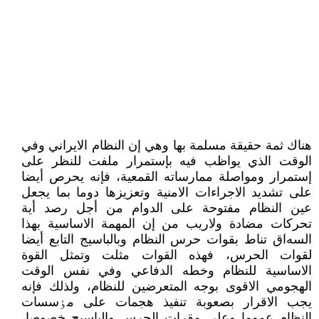
هناك ثمة حقيقة مسلمة بها وهي إن النظام الايراني وفي
الوقت الذي يواظب فيه بإستمرار ملفت للنظر على
إستمرار ومواصلة ممارساته القمعية، فإنه يحرص أيضا
على تشديد الاجراءات الامنية وتعزيزها دوما بما يجعل
عين النظام مفتوحة على الدوام من أجل رصد أية
تحرکات مضادة ولاريب من إن المهمة الاساسية بهذا
السەاق تناط بقوات حرس النظام وبالباسيج التابع أيضا
لقوات الحرس، فهذه القوات مثلت وتمثل القوة
الاساسية للنظام وخطه الدفاعي وفي نفس الوقت
الهجومي الاقوى بوجه المتعرضين للنظام، ولذلك فإنه
يجب الاقرار بصعوبة تنفيذ هجمات على مٶسسات
النظام عموما وعلى مقرات الحرس والباسيج خصوصا،