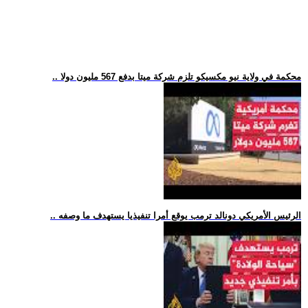
.. محكمة في ولاية نيو مكسيكو تلزم شركة ميتا بدفع 567 مليون دولا
.. الرئيس الأمريكي دونالد ترمب يوقع أمرا تنفيذيا يستهدف ما وصفه