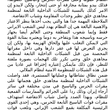
فذلك يبدو بمثابة مجازفة أو حتى إنتحار، ولکن لايبدو إن
الامر کذلك بالنسبة للشبکات الداخلية التابعة لمنظمة
مجاهدي خلق نظير وحدات المقاومة وشباب الانتفاضة.
الملاحظة المهمة جدا هنا والتي يجب أخذها بنظر الاعتبار
والاهمية البالغة هي إن النظام يهدد ليس الشعب الايراني
فقط وإنما شعوب المنطقة وحتى العالم أيضا بجهاز
حرسه وباسيجه هذا ويتفاخر به دوما ويعتبره بمثابة القوة
التي لايمکن التغلب عليها وإلحاق الهزيمة بها، ولکن إن
يجري التعرض لها في عقر دارها وفي داخل مقراتها
المحصنة من قبل الشبکات الداخلية التابعة لمنظمة
مجاهدي خلق وحتى تکرر تلك الهجمات بصورة ملفتة
للنظر، فإن ذلك مايمکن إعتباره إختراقا غير عاديا من
قبل هذه الشبکات للمنظومة الامنية لنظام الملالي.
ضمن نطاق نشاطاتها وعملياتها المستمرة، فقد واصلت
الشبکات الداخلية لمنظمة مجاهدي خلق هجماتها على
مقرات الحرس والباسيج في مدن مختلفة في سائر
أرجاء إيران وذلك ردا على الجرائم والممارسات القمعية
للنظام، وبهذا الصدد واصل شباب الانتفاضة استهداف
مقرات قوات الباسيج التابعة للحرس، وهي إحدى القوى
الرئيسية المكلفة بقمع الشعب الإيراني. وتلعب قوات