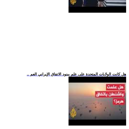
.. هل كانت الولايات المتحدة على علم ببنود الاتفاق الإيراني العم