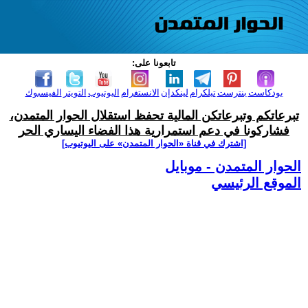
تابعونا على:
بودكاست
بنترست
تيلكرام
لينكدإن
الانستغرام
اليوتيوب
التويتر
الفيسبوك
تبرعاتكم وتبرعاتكن المالية تحفظ استقلال الحوار المتمدن،
فشاركونا في دعم استمرارية هذا الفضاء اليساري الحر
[اشترك في قناة ‫«الحوار المتمدن» على اليوتيوب]
الحوار المتمدن - موبايل
الموقع الرئيسي