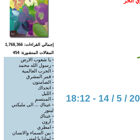
ي الحر
إجمالي القراءات: 1,768,366
المقالات المنشورة: 454
-
يا شعوب الارض
-
رسول الله محمد
-
الحرب العالمية
-
قمر المشرق
-
الصامتون
-
اتحداك
-
الليل
-
المبتسمِ
-
عيناكِ ... الى مليكتي
لينور
-
عيناكِ
-
آرون
-
امطري
-
بين السماء والانسان
-
لماذا يا امتي