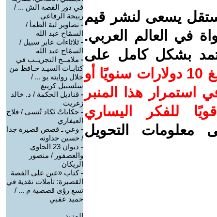
في دور القصة الش ... /
ستقل يسعى لنشر قيم
ربيحة الرفاعي
-
تصاوير لية الظمأ /
واة في العالم العربي.
السمّاح عبد الله
-
ثلاثاءات عابر سبيل /
عتمد بشكل كامل على
السمّاح عبد الله
-
ملامــح التجريــب في
كتابـات السيـد حـافظ من
ساهم/ي معنا! بدعمكم بمبلغ 10 دولارات سنويًا أو
خلال روايته يو ... /
سلسبيل كريبع
 استمرار هذا المنبر
-
قناديل الحكمة / د. خالد
زغريت
ويًا للفكر اليساري
-
حكاياتْ تَكاد تُنسى / فلاح
العيفاري
ى معلومات التحويل
-
وعي ـ قصص قصيرة جدا
/ حسين جداونه
-
ديوان 23 الحاوي
والعصفور / منصور
الريكان
-
كتاب «عين على القصة
القصيرة: تأملات نقدية في
تسع رؤى قصصية م ... /
حميد عقبي
المزيد.....