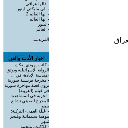
-
قالوا عراقي
-
الى مليكتي لينور
-
ايها العالم 2
-
ايها العالم
-
لينور
-
العالم
عراق
المزيد.....
اخبار الأدب والفن
-
كاتب يهودي يفكك
الرواية الإسرائيلية ويوثق
-هندسة الإبادة- في ...
-
مخرجة فرنسية سورية
تروي قصة مهاجرة سورية
في فيلم (الغريبة)
-
تجربة في المشاهدة:
المخرج الصيني تشانغ
ييمو
-
-ليلة العمى- التركية:
موهبة سينمائية ومُنجز
مُبهر
-
كلاكيت: ملحمة