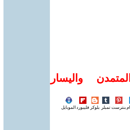
متمدن واليسار
م
بنترست
تمبلر
بلوكر
فليبورد
الموبايل