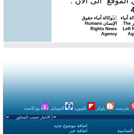
موقع الى الان :
بنترست
بلوكر
فليبورد
الموبايل
بودكاست
اضافة موضوع جديد
التضامنية
اضافة خبر