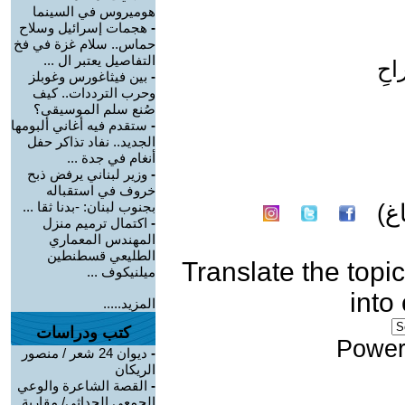
هوميروس في السينما
-
هجمات إسرائيل وسلاح
حماس.. سلام غزة في فخ
التفاصيل يعتبر ال ...
حِ
-
بين فيثاغورس وغوبلز
وحرب الترددات.. كيف
صُنع سلم الموسيقى؟
-
ستقدم فيه أغاني ألبومها
الجديد.. نفاد تذاكر حفل
أنغام في جدة ...
-
وزير لبناني يرفض ذبح
خروف في استقباله
بجنوب لبنان: -بدنا ثقا ...
غ)
-
اكتمال ترميم منزل
المهندس المعماري
الطليعي قسطنطين
Translate the topic
ميلنيكوف ...
into
المزيد.....
كتب ودراسات
Power
-
ديوان 24 شعر / منصور
الريكان
-
القصة الشاعرة والوعي
الجمعي الحداثي/ مقاربة