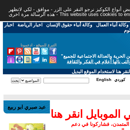
 أنواع الكوكيز نرجو النقر على الزر - موافق - لكي لاتظهر
This website uses cookies to ensure you ge
وكالة أنباء العمال
-
وكالة أنباء حقوق الإنسان
-
اخبار الرياضة
-
اخبار
لوم
التبرع للموقع - ادعمونا
حرية والعدالة الاجتماعية للجميع
"
تى نالها أعلام في الفكر والثقافة
قر هنا لاستخدام الموقع البديل
كوردي
English
عبد صبري ابو ربيع
لموبايل انقر هنا
 المتمدن، فشاركونا في دعم