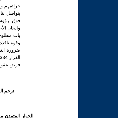
جرائمهم وا
يتواصل بنا
فوق رؤوس 
والخان الأ
بات مطلوب 
وقوه نافذة
ضرورة التق
فرض عقوبات
ترجم ال
الحوار المتمدن م