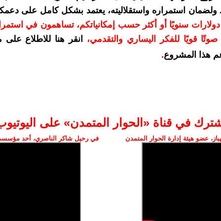
. ولضمان استمراره واستقلاليته، يعتمد بشكل كامل على دعمك
دعمكم بمبلغ 10 دولارات سنويًا أو أكثر حسب إمكانياتكم، تساهمون في استم
وتًا قويًا للفكر اليساري والتقدمي
،
انقر هنا للاطلاع على 
م هذا المشروع
.
شترك في قناة «الحوار المتمدن» على اليوتيوب
ز، عضو هيئة إدارة الحوار المتمدن
في رحيل شاكر الناصري، أحد مؤسسي 