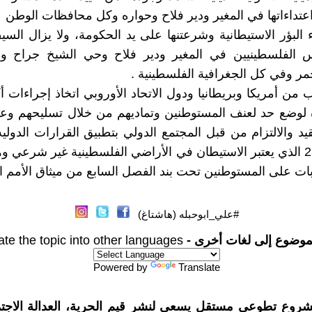
عتداءاتها في المغير ودير فلاح وحواره وكل محافظات الوطن
ء البؤر الاستيطانية وشرعتنها على يد الحكومة، ولا يزال ال
الفلسطينيين في المغير ودير فلاح وحي الشيخ جراح وب
حمر وفي كل الجغرافية الفلسطينية .
من أمريكا وبريطانيا ودول الاتحاد الأوروبي اتخاذ إجراءات أك
 لوضع حد لعنف المستوطنين وتماديهم من خلال تسليحهم وعر
يد والالتزام من قبل المجتمع الدولي بتطبيق القرارات الدولي
القرار 2334 الذي يعتبر الاستيطان في الأراضي الفلسطينية غير شرعي 
 على المستوطنين تحت بند الفصل السابع من ميثاق الأمم ا
#علي_ابوحبله (هاشتاغ)
موضوع إلى لغات أخرى -
ate the topic into other languages
Powered by
Translate
شروع تطوعي مستقل يسعى لنشر قيم الحرية، العدالة الاجتم