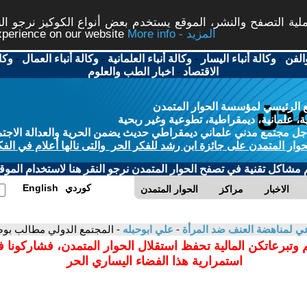
ة التصفح والنشر، الموقع يستخدم بعض أنواع الكوكيز نرجو النق
More info - المزيد
experience on our website
الفن
-
وكالة أنباء اليسار
-
وكالة أنباء العلمانية
-
وكالة أنباء العمال
-
وكا
الاقتصاد
-
اخبار الطب والعلوم
 الرئيسي لمؤسسة الحوار المتمدن
، علمانية، ديمقراطية، تطوعية وغير ربحية
ل مجتمع مدني علماني ديمقراطي حديث يضمن الحرية والعدالة الاجتم
حوار المتمدن على جائزة ابن رشد للفكر الحر والتى نالها أعلام في الفك
م مشاكل تقنية في تصفح الحوار المتمدن نرجو النقر هنا لاستخدام الموقع
كوردي
English
الاخبار
مراكز
الحوار المتمدن
 لمناهضة العنف ضد المرأة
-
علي ابوحبله
- المجتمع الدولي مطالب بوض
 وتبرعاتكن المالية تحفظ استقلال الحوار المتمدن، فشاركونا 
استمرارية هذا الفضاء اليساري الحر