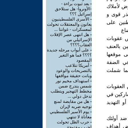
-
بعد ثبوت براءة -
رض لأملاك
-الأونروا- هل ستلاحق
ذر قوى و
إسرائيل ؟؟؟
-
الأسرى الفلسطينيون
نين على
يعانون والمعتقلات تحولت
لمعسكرات - غوانتا ...
ضاع
-
هل انتهى عصر الإفلات
ض عقوبات
الإسرائيلي من
العقاب؟؟؟؟
ين بالعنف
-
على أبواب مرحله جديدة
ى موقعها
؟؟؟؟ فما هو التغير
المقصود
 في الضفة
-
أمريكا تتلاعب
يما شملت
بالتصريحات والوعود
وبانت حقيقة مواقفها
-
استهداف مخيم نور
 العقوبات
شمس يندرج ضمن
مخطط التهجير ويتطلب
شاركين في
تدخل دولي ...
-
هل من مقايضة لمنع
 التهديد
توجيه ضربه لإيران
-
يوم الأسير الفلسطيني
معاناة لا تنتهي
 ضد أولئك
-
حرب الظل تحولت
وض أهداف
لحرب مفتوحة