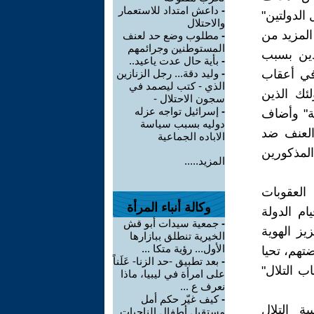
-
داعش امتداد للاستعمار
الدولتين"
والاحتلال
المزيد من
-
مطلوب وضع حد لعنف
المستوطنين وجرائمهم
دين بسبب
-
بأية حال عدت ياعيد..
 في أعقاب
-
وليد دقة... رجل الزنازين
الذي - كتب ليصمد في
ئك الذين
سجون الاحتلال -
-
إسرائيل تواجه عزله
ة" وأضاف
دوليه بسبب سياسة
العنف ضد
الاباده الجماعية
المذكورين
المزيد.....
العقوبات
وكالة أنباء المرأة
ام الدولة
-
جمعية سيدات أبو قش
يز الهوية
الخيرية تنطلق ببازارها
الأول... رؤية متكا ...
تهم، تحيا
-
بعد تطبيق -حد الزنا- عَلَناً
ب التلال"
على امرأة في ليبيا، ماذا
نعرف ع ...
-
كيف غيّر حكم أمل
ة التلال
مستقبل أطفال الناجيات