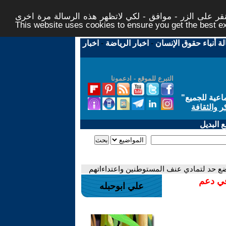
ر على الزر - موافق - لكي لاتظهر هذه الرسالة مرة اخرى -
This website uses cookies to ensure you get the best 
لة أنباء حقوق الإنسان
-
اخبار الرياضة
-
اخبار
التبرع للموقع - ادعمونا
اعية للجميع
"
ر والثقافة
 البديل
ع حد لتمادي عنف المستوطنين واعتداءاتهم
في دعم
علي ابوحبله