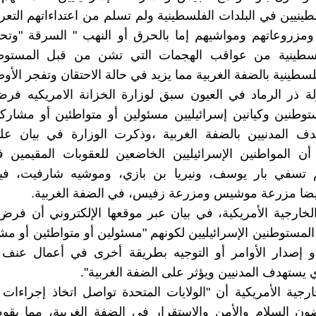
ينيين في البلدات الفلسطينية ولم تسلم من اعتداءاتهم التع
ومزروعاتهم ومواشيهم إما بالحرق أو النهب " السرقة "وتح
سطينية من عواقب الهجمات التي تشن من قبل المستوط
لسطينية بالضفة الغربية مما يزيد في حالة الاحتقان وتفجر الأو
ة ذر الرماد في العيون سبق لوزارة الخزانة الامريكيه فر
3 مستوطنين وكيانين إسرائيليين مسئولين أو متواطئين أو مشارك
دف المدنيين بالضفة الغربية ،وذكرت الوزارة في بيان عل
 أن المواطنين الإسرائيليين الخاضعين للعقوبات المقيمين
م تسفي بار يوسف، ونيريا بن بازي، وموشيه شارفيت، ف
أيضا مزرعة موشيس ومزرعة زفيس، في الضفة الغربية.
ارجية الأمريكية، في بيان عبر موقعها الإلكتروني أن فرض
المستوطنين الإسرائيليين لكونهم "مسئولين أو متواطئين أو م
 إصدار الأوامر أو التوجيه بطريقة أخرى في أعمال عنف أو
ي يستهدف المدنيين ويؤثر على الضفة الغربية".
رجية الأمريكية أن "الولايات المتحدة تواصل اتخاذ إجراءات
ضون السلام والأمن والاستقرار في الضفة الغربية، مما يق