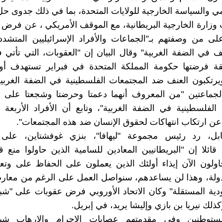
مي والسياسة الخارجية للولايات المتحدة، بما في ذلك جدوى حل 
 وزارة الخارجية البريطانية، مع الموقف الأمريكي ، عن فرض 
لى من وصفتهم بـ"الجماعات والأفراد الإسرائيليين المتشد
ف في الضفة الغربية" وقال البيان إن "العقوبات، التي تأتي
ة فرضتها حكومة المملكة المتحدة في فبراير تستهدف أول
رتكبون العنف ضد المجتمعات الفلسطينية في الضفة الغربي
 الجماعتين "من المعروف أنهما دعمتا وحرضتا وشجعتا على 
الفلسطينية في الضفة الغربية"، وتابع أن الأفراد الأربعة 
ن ارتكاب انتهاكات لحقوق الإنسان ضد هذه المجتمعات".
بل، رد رئيس مجموعة "ليهافا"، بنزي غوفشتاين، على 
قائلا إن "البريطانيين المعادين للسامية الذين حاولوا منع قي
حاولون الآن إيذاء أولئك الذين يعملون على الحفاظ على وتعز
لدولة، وهذا لن يساعدهم، سنواصل العمل على الرغم من معارض
هودية المستقلة" وكان الاتحاد الأوروبي فرض عقوبات على "شبا
وكذلك نيريا بن بازي وإليشا يريد، في إبريل.
ستوطنين وفي مقدمتهم عصابات الإجرام والإرهاب شبيب