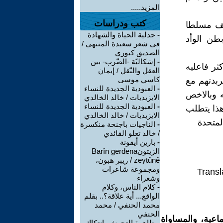
المزيد.....
كتب ودراسات
سيف مسلطا
-
جدلية الحياة والشهادة
طن الوأد
في شعر سعيدة المنبهي /
الصديق كبوري
-
إشكاليّة -الضّرب- بين
ثر فاعليه
العقل والنّقل / إيمان
كاسي موسى
بدتهم مع
-
العبودية الجديدة للنساء
ه وبالاخص
الايزيديات / خالد الخالدي
-
العبودية الجديدة للنساء
وهذا يتطلب
الايزيديات / خالد الخالدي
لمتحدة
-
الناجيات باجنحة منكسرة
/ خالد تعلو القائدي
-
بارين أيقونة
الزيتونBarîn gerdena
zeytûnê / ريبر هبون،
ومجموعة شاعرات
Transl
وشعراء
-
كلام الناس، وكلام
الواقع... أية علاقة؟.. بقلم
محمد الحنفي / محمد
الحنفي
اعية، والمساواة
-
ظاهرة التحرش..انتكاك