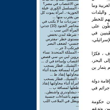
من الاغتصاب في مصر؟
غربية وما
-
المسلسل الكوري -قبلة
والبلدات
الحورية-.. امرأة يموت كل
من يقترب منها ...
ضهم للخطر
-
سرديات ما لا يكتب في
ّون على
محاضر الجنود (10) جدتي:
المرأة التي سب ...
ينيين في
-
شرطة لندن تخفض
مستوى خطر -مفترس
إسرائيلي،
جنسي- لضعف البصر
فيرتكب 3 جر ...
-
المملكة المتحدة: نساء
 ، فكرًا
يروين لبي بي سي قصص
ى البحر،
اغتصاب وإساءة في ك ...
-
التشيك.. قطار يسحب
يتمار بن
امرأة لمسافة بعيدة أثناء
محاولتها إنقاذ ط ...
-
التشيك.. قطار يسحب
إقامة دولة
امرأة أثناء محاولتها إنقاذ
 جرائم في
طفلها لمسافة ب ...
-
ديشاوندري واشنطن..
متهم باعتداءات جنسية
وبطل في الملاعب اللب
أن حكومة
...
نين وتدعم