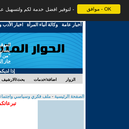
موافق - OK
لتوفير افضل خدمة لكم ولتسهيل عملي
أخبار عامة
-
وكالة أنباء المرأة
-
اخبار الأدب و
الموقع
يسارية
"من أج
حاز ال
إذا لديك
الزوار
اضافة/خدمات
بحث/الارشيف
الصفحة الرئيسية
-
ملف فكري وسياسي واجتماعي
تبرعاتكم