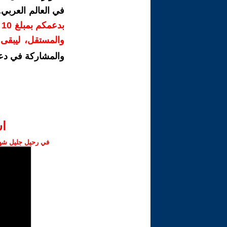
في العالم العربي
ب
والمستقل، ليبقى ص
والمشاركة في دع
ا‫
في رحيل جليل شهبا