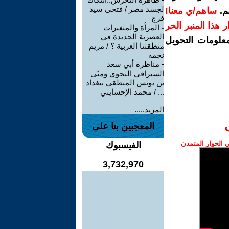
لجسد مصر / فتحى سيد
م.
ساهم/ي معنا!
فرج
رار هذا المنبر الحر
-
المرأة والمتغيرات
العصرية الجديدة في
معلومات التحويل
منطقتنا العربية ؟ / مريم
نجمه
-
مناظرة أبي سعد
السيرافي النحوي ومتّى
بن يونس المنطقي ببغداد
... / محمد الإحسايني
المزيد.....
المعجبين بنا على
الحوار المتمدن
الفيسبوك
3,732,970