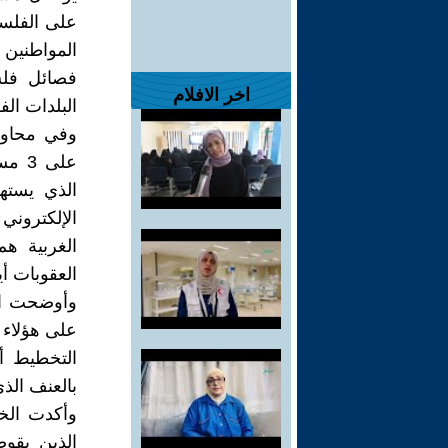
على الفلسط
المواطنين 
فصائل فل
اخر الافلام
البلدات الف
وفي محاول
على 
الذي يسته
الإلكتروني
الغربية ه
العقوبات 
وأوضحت الخ
على هؤلاء 
التخطيط أو
بالعنف الذ
وأكدت الخا
الذين يقو