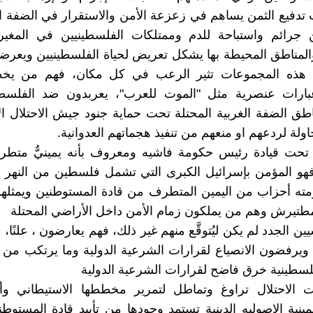
دفيع الثمن يساهم في زعزعة الأمن والاستقرار في الضفة ال
جرائم واستباحة للدم وممتلكات الفلسطينيين في المغير 
المناطق المحيطة بها يشكل تعريض لحياة الفلسطينيين ويعر
هذه المجموعات تثير الرعب في كل مكان، فهم من يخط
بارات عنصرية مثل "الموت للعرب"، يعربدون ضد الفلسط
ق الضفة الغربية المحتلة تحت حماية جنود جيش الاحتلال ال
ولة لردعهم او منعهم من تنفيذ هجماتهم العدوانية.
تحت قيادة رئيس حكومة فاشيه ومعروف بأنه يمينيٌّ متطرف
و المؤمن بإسرائيل الكبرى التي تشمل فلسطين من النهر إل
ه أحزاب من اليمين المتطرف من قادة المستوطنين ويمثلهم 
تيرش وهم من يملكون زمام الأمن داخل الأراضي المحتلة
يين الجدد لم يكن ليُتوقَّع منهم غير ذلك، فهم يعارضون ، علنًا، 
ويرفضون الانصياع لقرارات الشرعية الدولية وما يرتكب من
فلسطينية خرق فاضح لقرارات الشرعية الدولية
 الاحتلال تراوغ وتماطل لتمرير مخططها الاستيطاني و
يمينية الاصوليه الدينية تستمد وجودها من تأييد قادة المستوط