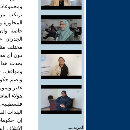
ومجموعات ت
يرتكب من 
المجاورة و
خاصة وان 
الجدران ع
مختلف مناط
دون أي محا
يحدث هذا 
ومواقف، فه
وتضم حكومت
غفير وسومط
هؤلاء الفاش
فلسطينية، 
البلدات ال
إن حكومات
المزيد.....
الائتلاف ال