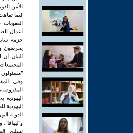
الأمن القو
فيما تماهت
العقوبات ع
أعمال العن
حزمة سابق
يحرضون وي
البيان أن
المجتمعات 
"مسئولون ع
وفي المقا
المفروضة، 
اليهودية ي
اليهودية ل
الدولة الي
و"ليهافا"، 
تسليح الم