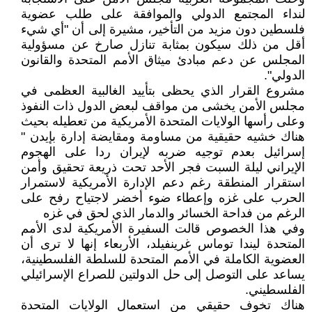
لنداء المجتمع الدولي والموافقة على طلب عضوية
فلسطين دون مزيد من التأخير، مشيرة إلى أن "أي شيء
أقل من ذلك سيكون بمثابة تنازل صارخ عن مسؤولية
المجلس عن دعم مبادئ ميثاق الأمم المتحدة والقانون
الدولي".
مشروع القرار الذي يحظى بتأييد الغالبية العظمى في
مجلس الأمن يخشى من مواقف لبعض الدول ذات النفوذ
وعلى رأسها الولايات المتحدة الأمريكية من تعطيله بحيث
هناك خشيه حقيقية من مساومة ومقايضة إدارة بإيدن "
إسرائيل بعدم توجيه ضربه لإيران ردا على الهجوم
الإيراني ليلة السبت فجر الأحد تحت ذريعة تحقيق وأمن
استقرار المنطقة رغم دعم الإدارة الأمريكية لاستمرار
الحرب على غزه وإعطاء ضوء أخضر لاجتياح رفح على
الرغم من فداحة الخسائر والدمار الذي لحق في غزه
وفي هذا الخصوص قالت السفيرة الأمريكية لدى الأمم
المتحدة ليندا توماس غرينفيلد، الأربعاء إنها لا ترى أن
العضوية الكاملة في الأمم المتحدة للسلطة الفلسطينية،
يساعد على التوصل إلى حل الدولتين للصراع الإسرائيلي
الفلسطيني.
هناك تخوف حقيقي من استعمال الولايات المتحدة