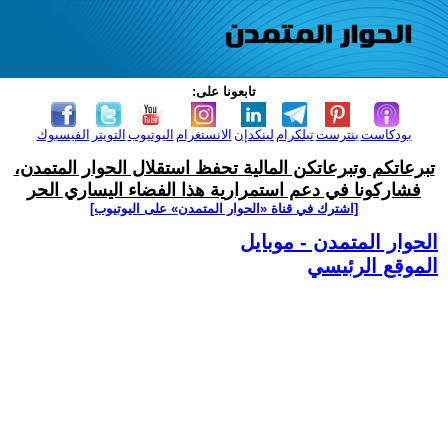
تابعونا على:
بودكاست
بنترست
تيلكرام
لينكدإن
الانستغرام
اليوتيوب
التويتر
الفيسبوك
تبرعاتكم وتبرعاتكن المالية تحفظ استقلال الحوار المتمدن،
فشاركونا في دعم استمرارية هذا الفضاء اليساري الحر
[اشترك في قناة ‫«الحوار المتمدن» على اليوتيوب]
الحوار المتمدن - موبايل
الموقع الرئيسي