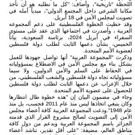
اللحظة "تاريخية"، وأضاف: "كل ما نطلبه هو أن نأخذ
مكاننا الشرعي داخل المجتمع الدولي"، مبدياً أمله في
تصويت لمجلس الأمن في 18 أبريل.
وقد حظيت الخطوة الفلسطينية على دعم ألمجموعه
العربية ، وأصدرت في اجتماعها الذي عقد على مستوى
السفراء في أبريل 2024، برئاسة السعودية، بياناً
الخميس، بشأن دعمها الثابت لطلب دولة فلسطين
لعضوية الأمم المتحدة.
وذكرت "المجموعة العربية" أنها تواصل جهودها للعمل
بشكل بناء مع مجلس الأمن في الاضطلاع بمسؤولياته
في الحفاظ على السلم والأمن الدوليين، ولا سيما
مسؤولياته تجاه دولة فلسطين والشعب الفلسطيني، من
خلال الإعراب عن دعمها الثابت لطلب دولة فلسطين
للحصول على عضوية الأمم المتحدة.
وجاء في مضمون البيان إن "هذه خطوة طال انتظارها
وكان ينبغي اتخاذها ليس منذ عام 2011 فحسب، بل منذ
عام 1948".ودعت المجموعة العربية كافة أعضاء مجلس
الأمن إلى التصويت لصالح مشروع القرار الذي قدمته
الجزائر باسم المجموعة العربية وبدعم من دول كافة
مناطق العالم، مضيفة: "على أقل تقدير، نناشد أعضاء