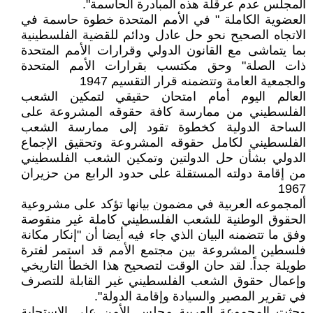
المجلس عدم عرقلة هذه المبادرة الحاسمة".
العضوية الكاملة " في الأمم المتحدة خطوة حاسمة في
الاتجاه الصحيح نحو حل عادل ودائم للقضية الفلسطينية
بما يتماشى مع القانون الدولي وقرارات الأمم المتحدة
ذات الصلة" وحق مكتسب بقرارات الأمم المتحدة
والجمعية العامة وتتضمنه قرار التقسيم 1947
العالم اليوم أمام امتحان حقيقي لتمكين الشعب
الفلسطيني من ممارسة كافة حقوقه المشروعة على
الساحة الدولية كخطوة تقود إلى ممارسة الشعب
الفلسطيني لكامل حقوقه المشروعة وتحقيق الإجماع
الدولي بشأن حل الدولتين وتمكين الشعب الفلسطيني
من إقامة دولته المستقلة على حدود الرابع من حزيران
1967
ألمجموعه العربية في مضمون بيانها تؤكد على مشروعية
الحقوق الوطنية للشعب الفلسطيني كاملة غير منقوصة
وفق ما تتضمنه البيان الذي جاء فيه أيضا أن "إنكار مكانة
فلسطين المشروعة بين مجتمع الأمم قد استمر لفترة
طويلة جداً. لقد حان الوقت لتصحيح هذا الخطأ التاريخي
وإعمال حقوق الشعب الفلسطيني غير القابلة للتصرف
في تقرير المصير والسيادة وإقامة الدولة".
وحثت المجموعة العربية مجلس الأمن على الاستجابة