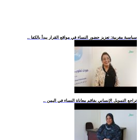
.. سياسية مغربية: تعزيز حضور النساء في مواقع القرار يبدأ بالكفا
.. تراجع التمويل الإنساني يفاقم معاناة النساء في اليمن