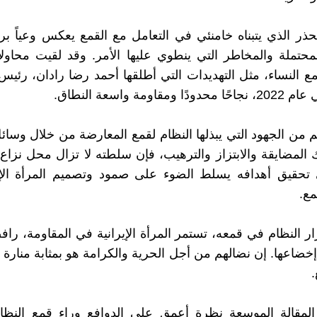
لحذر الذي يتبناه خامنئي في التعامل مع القمع يعكس وعياً بر
محتملة والمخاطر التي ينطوي عليها الأمر. وقد لقيت محاول
مع النساء، مثل التهديدات التي أطلقها أحمد رضا رادان، رئيس 
ومقاومة واسعة النطاق.
 من الجهود التي يبذلها النظام لقمع المعارضة من خلال وسائ
 المضايقة والابتزاز والترهيب، فإن سلطته لا تزال محل نزا
 تحقيق أهدافه يسلط الضوء على صمود وتصميم المرأة الإي
مع.
ر النظام في قمعه، تستمر المرأة الإيرانية في المقاومة، راف
 إخضاعها. إن نضالهم من أجل الحرية والكرامة هو بمثابة منار
.
لمقالة الموسعة نظرة أعمق على الدوافع وراء قمع النظام 