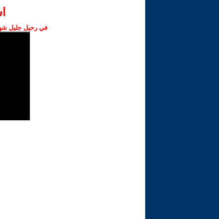
ا‫
في رحيل جليل شهبا