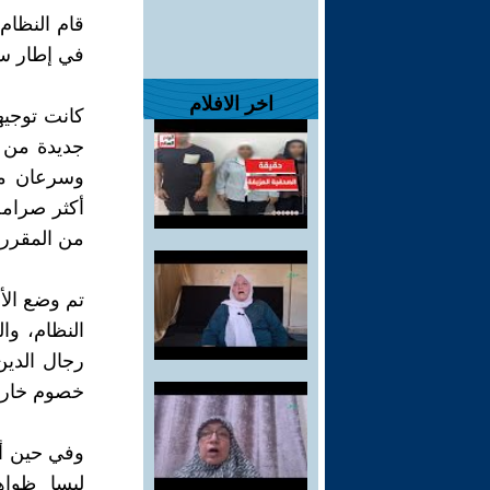
قام النظام
في إطار سع
اخر الافلام
جديدة من ا
وسرعان ما
أكثر صرامة
من المقرر أن تبدأ 
تم وضع الأ
النظام، وا
رجال الدي
خصوم خارج
وفي حين أن 
ليسا ظواه