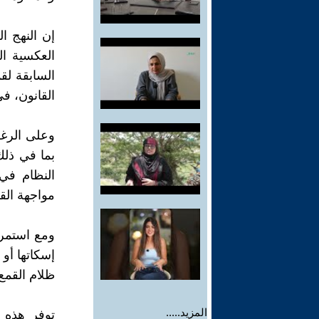
إن النهج ا
العكسية ال
السابقة لق
القانون، في عام 2022، نجاحًا محدودًا 
وعلى الرغم
بما في ذلك
النظام في
مواجهة الق
ومع استمرا
إسكاتها أو
ظلام القمع
المزيد.....
توفر هذه ا