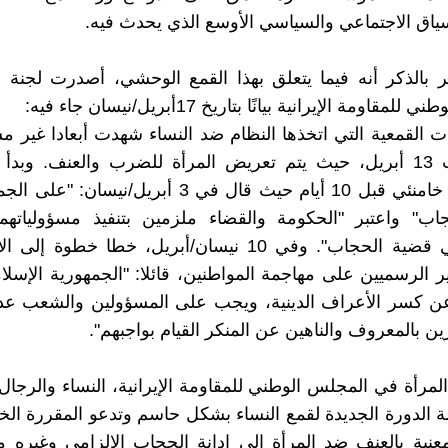
سياق الاجتماعي والسياسي الأوسع الذي يحدث فيه.
 بالذكر أنه فيما يتعلق بهذا القمع الوحشي، أصدرت لجنة 
قاومة الإيرانية بيانًا بتاريخ 17أبريل/نيسان جاء فيه:
ات القمعية التي اتخذها النظام ضد النساء شهدت أبعادا غير م
يوم السبت 13 أبريل، حيث يتم تعريض المرأة للضرب والعنف. وبدأ
بتوجيه من خامنئي قبل 10 أيام حيث قال في 3 أبريل/نيسا
ب" واعتبر "الحكومة والقضاء ملزمين بتنفيذ مسؤولياتهما 
والدينية في قضية الحجاب". وفي 10 نيسان/أبريل، خطا خطو
ر الرسميين على مهاجمة المواطنين، قائلا: "الجمهورية الإسلا
ن كسر الأعراف الدينية، ويجب على المسؤولين والشعب عد
ن بالمعروف والناهين عن المنكر القيام بواجبهم".
المرأة في المجلس الوطني للمقاومة الإيرانية، النساء والرجال
 الدورة الجديدة لقمع النساء بشكل حاسم وتدعو المقررة الخ
معنية بالعنف ضد المرأة إلى إدانة الحجاب الإلزامي وغيره من