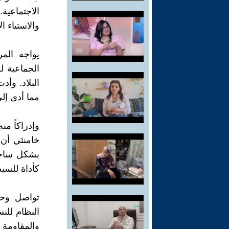
الاجتماعية.
والاستياء ا
يواجه الم
الجماعية ل
البلاد. وأد
مما أدى إل
وإدراكاً من
خامنئي أن 
بشكل ساخر 
كأداة للسيط
تواصل وحد
النظام للن
والمقاومة و