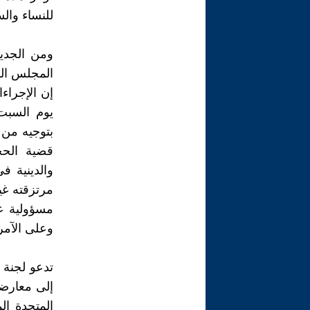
للنساء وال
ومن الجدير
المجلس الوطني للم
إن الإجراء
قضية الحجا
مرتزقته غي
مسؤولية ع
وعلى الآمري
تدعو لجنة 
إلى معارضة
المتحدة ال