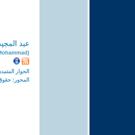
عبد المجي
(Abl Majeed Mohammad)
الحوار المتمدن-العدد: 7957 - 24
المحور: حقوق 