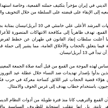
 الديني في إيران مؤخراً بتكثيف حملته القمعية، وخاصة استهدا
يه إلى الإبقاء على قبضته على السلطة من خلال التخويف وال
كانت توجيهات المرشد الأعلى علي خامنئي في 10 أبريل/ن
لقمع، تهدف ظاهرياً إلى مكافحة الانتهاكات المتصورة للأعراف
 أعلنت سلطات إنفاذ القانون في طهران عن خطط لفرض
 فيما يتعلق بالحجاب والأخلاق العامة، مما يشير إلى حملة 
في 13 أبريل/نيسان.
ساس لهذه الموجة من القمع من قبل أئمة صلاة الجمعة المعين
لذين بدأوا بإصدار تهديدات ضد النساء خلال عطلة عيد النوروز
ن هؤلاء قضية الحجاب غير اللائق كساحة معركة في حرب فكر
يون، باستخدام خطاب يهدف إلى غرس الخوف والامتثال.
القمع والترهيب كانا منذ فترة طويلة من أدوات النظام الديني، 
ر ثابتة. بل إنها تتقلب استجابة للظروف السياسية وال