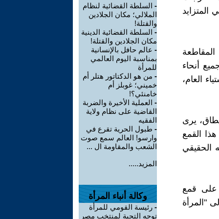
-
السلطة القضائية لنظام
 المتزايد
الملالي؛ مكان الجلادين
والقتلة!
-
السلطة القضائية الدينية
مكان الجلادين والقتلة!
-
عالم حافل بالإنسانية
المقاطعة
بمناسبة اليوم العالمي
ميع أنحاء
للمرأة
-
من هو الدكتاتور هتلر أم
ياء العام،
خميني؛ غوبلز أم
خامنئي؟!
-
العملية الأخيرة والضربة
القاضية على نظام ولاية
نطاق، يرى
الفقيه
-
طبول الحرية تقرع في
هذا القمع
وارسو! العالم سمع صوت
الشعب والمقاومة ال ...
ه الحقيقي
المزيد.....
 على قمع
وكالة أنباء المرأة
ى "المرأة
-
رئيسة القومي للمرأة
توجه التحية لمنتخب مصر