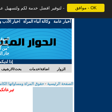
موافق - OK
لتوفير افضل خدمة لكم ولتسهيل عملي
أخبار عامة
-
وكالة أنباء المرأة
-
اخبار الأدب و
الموقع
يسارية
"من أج
حاز ال
إذا لديك
الزوار
اضافة/خدمات
بحث/الارشيف
الصفحة الرئيسية
-
حقوق المراة ومساواتها الكام
تبرعاتكم