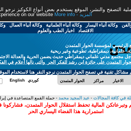
ة التصفح والنشر، الموقع يستخدم بعض أنواع الكوكيز نرجو النق
More info - المزيد
experience on our website
الفن
-
وكالة أنباء اليسار
-
وكالة أنباء العلمانية
-
وكالة أنباء العمال
-
وكا
الاقتصاد
-
اخبار الطب والعلوم
 الرئيسي لمؤسسة الحوار المتمدن
، علمانية، ديمقراطية، تطوعية وغير ربحية
ل مجتمع مدني علماني ديمقراطي حديث يضمن الحرية والعدالة الاجتم
حوار المتمدن على جائزة ابن رشد للفكر الحر والتى نالها أعلام في الفك
م مشاكل تقنية في تصفح الحوار المتمدن نرجو النقر هنا لاستخدام الموقع
كوردي
English
الاخبار
مراكز
الحوار المتمدن
لة في كافة المجالات
-
عبد المجيد محمد
- حملة القمع المتصاعدة في إيرا
 وتبرعاتكن المالية تحفظ استقلال الحوار المتمدن، فشاركونا 
استمرارية هذا الفضاء اليساري الحر