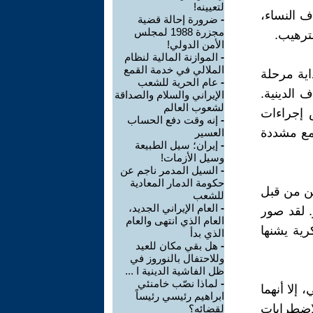
لتعيينه!
ف النساء،
-
ضرورة إحالة قضية
مجزرة 1988 لمجلس
ترهيب.
الأمن الدولي!
-
الموازنة المالية لنظام
الملالي في خدمة القمع
يسان بمثابة بداية مرحلة
-
عام الحرية للشعب
 الدينية.
الإيراني والسلام والصداقة
لشعوب العالم
 إجراءات
-
إنه وقت دفع الحساب
قمع مشددة
العسير
-
إيران؛ سيل الطبيعة
وسيل الأزمات!
-
السيل المدمر ناجم عن
حكومة الدمار المعادية
ين من قبل
للشعب
-
العام الإيراني الجديد،
. لقد صور
العام الذي انتهى والعام
ية يشنها
الذي بدأ
-
هل بقي مكان للعيد
وللاحتفال بالنوروز في
ظل الفاشية الدينية ا ...
-
لماذا نصّب خامنئي
إلا أنهما
ابراهيم رئيسي رئيساً
اضطرابات
لقضائه؟