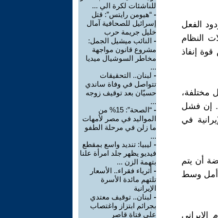
للناشئات لكرة الي ...
-
“هيومن رايتس”: قتل
إسرائيل للصحافية آمال
دود الفعل
خليل جريمة حرب
ات النظام
-
النائب ميشيل الجمل:
مشروع قانون مواجهة
قوة إنفاذ
مخاطر السوشيال ميديا
...
-
لبنان.. التحقيقات
تتواصل في وفاة ساندي
ل مختلفة،
حسيّان بعد توقيف زوجه
...
ع. إن فشل
-
“الصحة”: 15% من
المواليد في مصر لأمهات
رانية في
ما زلن في مرحلة الطفو
...
-
ليبيا: تنديد واسع بمقطع
فيديو يظهر جلد امرأة علنا
ضة أن يتم
بتهمة الزن ...
-
أثرياء فقراء.. الأسعار
ة أمل وسط
تلتهم مائدة الأسرة
الإيرانية
-
لبنان.. توقيف معتدي
بجرائم ابتزاز واغتصاب
الإيراني
على فتاة قاصر