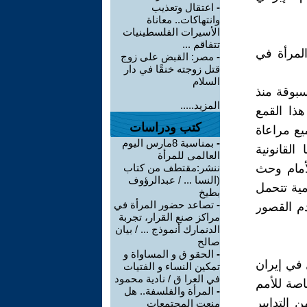
-
اعتقال وتعذيب
وانتهاكات.. معاناة
الأسيرات الفلسطينيات
تتفاقم ...
المرأة في
-
مصر: القبض على زوج
قتل زوجته خنقًا في دار
السلام
سبوقة منذ
المزيد.....
 هذا القمع
كتب ودراسات
ن: "على الجميع مراعاة
-
بمناسبة 8مارس اليوم
القانونية
العالمى للمرأة
ة إلى الأمام وحث
ننشر:مقتطف من كتاب
(النسا ... / عبدالرؤوف
مية تتحمل
بطيخ
-
تصاعد حضور المرأة في
م القصور
مراكز صنع القرار، تجربة
الدنمارك أنموذج ... / بيان
صالح
-
الحقو ق و المساواة و
 في إيران
تمكين النساء و الفتيات
في العرا ق / نادية محمود
اصة للأمم
-
المرأة والفلسفة.. هل
 التدابير
منعت المجتمعات