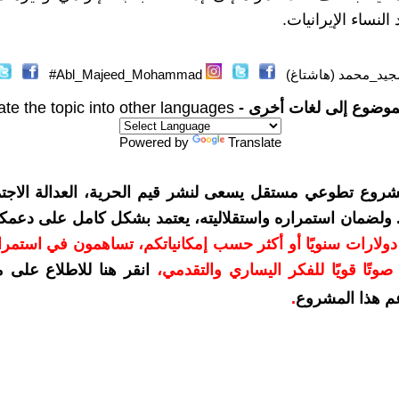
النساء الإيرانيات.
جيد_محمد (هاشتاغ)
Abl_Majeed_Mohammad#
موضوع إلى لغات أخرى -
ate the topic into other languages
Powered by
Translate
شروع تطوعي مستقل يسعى لنشر قيم الحرية، العدالة الاجتم
. ولضمان استمراره واستقلاليته، يعتمد بشكل كامل على دعمك
دعمكم بمبلغ 10 دولارات سنويًا أو أكثر حسب إمكانياتكم، تساهمون في استم
وتًا قويًا للفكر اليساري والتقدمي
،
انقر هنا للاطلاع على 
م هذا المشروع
.