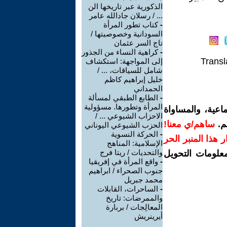
الذكورية عبر تاريخها الن
... / رسلان جادالله عامر
-
كتاب تطور المرأة
السودانية وخصوصيتها /
تاج السر عثمان
-
كراهية النساء من الجذور
Transl
إلى المواجهة: استكشاف
شامل للسياقات، ... /
خليل إبراهيم كاظم
الحمداني
-
الطابع الطبقي لمسألة
المرأة وتطورها. مسؤولية
اعية، والمساواة
الاحزاب الشيوعي ... /
م.
ساهم/ي معنا!
الحزب الشيوعي اليوناني
-
الحركة النسوية
رار هذا المنبر الحر
الإسلامية: المناهج
والتحديات / ريتا فرج
معلومات التحويل
-
واقع المرأة في إفريقيا
جنوب الصحراء / ابراهيم
محمد جبريل
-
الساحرات، القابلات
والممرضات: تاريخ
المعالِجات / بربارة
أيرينريش