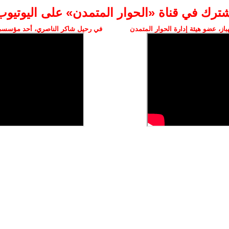
شترك في قناة «الحوار المتمدن» على اليوتيوب
ز، عضو هيئة إدارة الحوار المتمدن
في رحيل شاكر الناصري، أحد مؤسسي 