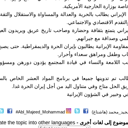
اصة بوزارة الخارجية الأمريكية.
لإيراني يطالب بالحرية والعدالة والمساواة والاستقلال والثقة
لتقدم الاقتصادي والاجتماعي.
راني يتمتع بثقافة وحضارة وصاحب تاريخ عريق ويريدون الع
مي وصداقة مع جيرانهم.
قاومة الإيرانية يطالبون بإيران الحرة والديمقراطية. حتى يص
اب وطفل ومراهق سعداء وأحرار.
ب اللامعة والنساء في قيادة المجتمع يؤدون دورهن ومسؤول
لب تم تدوينها جميعا في برنامج المواد العشر الخاص بالس
 الحل متاح وفي متناول اليد من أجل إيران الحرة غدا.
 وخبير في الشؤون الإيرانية
جيد_محمد (هاشتاغ)
Abl_Majeed_Mohammad#
موضوع إلى لغات أخرى -
ate the topic into other languages