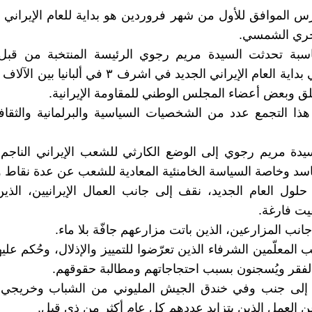
٢١ مارس الموافق للأول من شهر فروردين هو بداية للعام الإيراني
هجري الشمسي.
ناسبة تحدثت السيدة مريم رجوي الرئيسة المنتخبة من قبل 
الإيرانية في بداية العام الإيراني الجديد في اشرف ٣ في أ
 وبعض أعضاء المجلس الوطني للمقاومة الإيرانية.
ا التجمع عدد من الشخصيات السياسية والبرلمانية والثقافية 
يدة مريم رجوي إلى الوضع الكارثي للشعب الإيراني الناجم
فاسد وخاصة السياسة الخامنئية المعادية للشعب عن عدة نقاط وم
ول العام الجديد، نقف إلى جانب العمال الإيرانيين، الذي
يت فارغة.
نب المزارعين، الذين باتت مزارعهم جافّة بلا ماء.
المعلّمين الشرفاء الذين تعرّضوا للتمييز والإذلال، وحُكم علي
فقر ويُسجنون بسبب احتجاجاتهم ومطالبة حقوقهم.
ا إلى جنب وفي خندق الجيش المليوني من الشباب وخريجي 
ن العمل الذين يتزايد عددهم كل عام أكثر من ذي قبل.