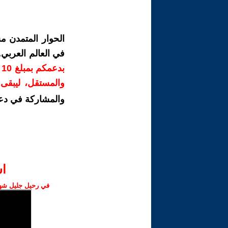
الحوار المتمدن م
في العالم العربي
ب
والمستقل، ليبقى ص
والمشاركة في دع
ا‫
في رحيل جليل شهبا