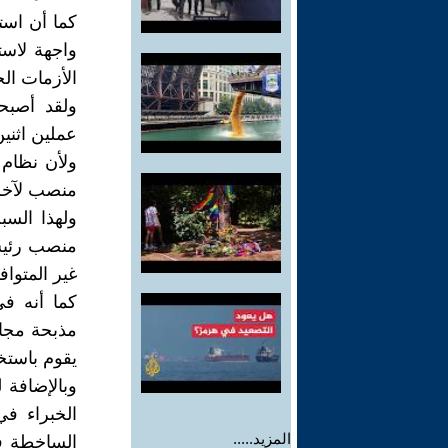
كما أن است
واجهة لاست
الأزمات ال
ولقد أصبح
عملين اثنين
ولأن نظام 
منصب لآخر 
ولهذا السب
منصب رئيس
غير المتواف
كما أنه ف
يقوم باستخ
وبالإضافة
الخبراء ف
المزيد.....
الساخطة ف