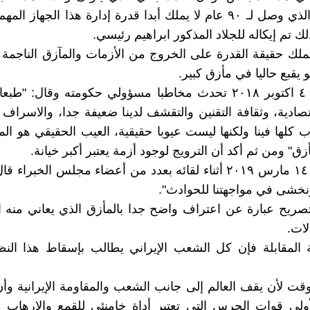
كبر عمره الذي وصل لـ ٩٠ عام لا يملك أبدا قدرة إدارة هذا الجهاز
لك تم إيكاله للجلاد المذكور ابراهيم رئيسي.
يملك حقيقة القدرة على الخروج من الأزمات والمآزق الناجم
يقبع حاليا في مأزق كبير.
وفي تاريخ ٤ اكتوبر ٢٠١٨ تحدث مخاطبا مسؤولي حكومته وقال: "طب
ادية، وثقافة التقنين والتقشف لدينا ضعيفة جدا، والاسراف يع
 كلها فينا ولكنها ليست عيوبا حقيقية، العيب الحقيقي هو المأ
ق" ومن ثم أكد أن الترويج لوجود أزمة يعتبر أكبر خيانة.
وفي تاريخ ١٤ مارس ٢٠١٩ أثناء لقائه بعدد من أعضاء مجلس الخبراء
خشى في مواجهتنا للحوادث".
تصريح عبارة عن اعتراف واضح جدا بالمأزق الذي يعاني منه 
لات.
 المقابلة فإن كل الشعب الإيراني يطالب بإسقاط هذا الن
وقت لأن يقف العالم إلى جانب الشعب والمقاومة الإيرانية و
ولى قوات الحرس التي تعتبر أداة خامنئي للقمع والإرهاب 