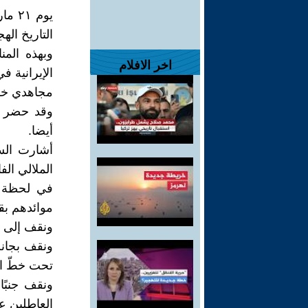
يوم 
التاريخ ال
وبهذه الم
اخر الافلام
مجاهدي خلق
وقد حضر هذ
أيضا.
أشارت الس
الملالي ال
في لحظة حل
موائدهم بق
ونقف إلى جا
ونقف بجانب 
تحت خطّ ال
ونقف جنبً
العاطلين ع