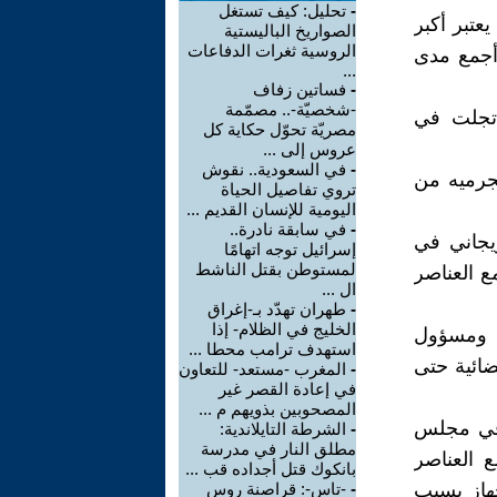
-
تحليل: كيف تستغل
عتبر أكبر
الصواريخ الباليستية
الروسية ثغرات الدفاعات
أجمع مدى
...
-
فساتين زفاف
-شخصيّة-.. مصمّمة
 تجلت في
مصريّة تحوّل حكاية كل
عروس إلى ...
-
في السعودية.. نقوش
مجرميه من
تروي تفاصيل الحياة
اليومية للإنسان القديم ...
-
في سابقة نادرة..
ريجاني في
إسرائيل توجه اتهامًا
لمستوطن بقتل الناشط
 العناصر
ال ...
-
طهران تهدّد بـ-إغراق
الخليج في الظلام- إذا
ا ومسؤول
استهدف ترامب محطا ...
لطة القضائية حتى
-
المغرب -مستعد- للتعاون
في إعادة القصر غير
المصحوبين بذويهم م ...
 في مجلس
-
الشرطة التايلاندية:
مطلق النار في مدرسة
 العناصر
بانكوك قتل أجداده قب ...
هاز بسبب
-
-تاس-: قراصنة روس