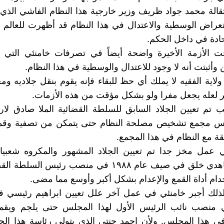
قالة محمد جواد ظريف وزير خارجية هذا النظام الفاشي الذي ي
عراض الوسطية والاعتدال في هذا النظام قد أظهرت للعالم 
حادة في داخل الحكم.
ت الأزمة الأخيرة واضحة أيضاً في تصرفات خامنئي التي
 وأثبتت أنه لا وجود للاعتدال والوسطية في هذا النظام.
ولاية الفقيه لا يملك أي حظ للبقاء فإنه يقوم بنقل جلاديه و
لعله يجعل مفرا ولو بشكل مؤقت من هذه الأزمات.
ب تم تعيين الجلاد السابق للسلطة القضائية الملا صادق لا
 مجمع تشخيص مصلحة النظام حتى يتمكن من تصفية وقمع
قة مع النظام في هذا المجمع.
ي عمل مخز جدا تم تعيين الجلاد المشهور والمكروه شعبي
مذبحة مجاهدي خلق في صيف عام ١٩٨٨ في منصب رئيس الس
دام أداة القمع والإعدام بشكل أكبر وأوسع مما مضى.
 لذلك أجبر خامنئي في عمل آخر علل تعيين ابراهيم رئيسي
ي منصب نائب الرئيس الأول لهذا المجلس حتى يلجم ويقمع
ي هذا المجلس. ولأن احمد جنتي الذي يتولى رئاسة هذا الج