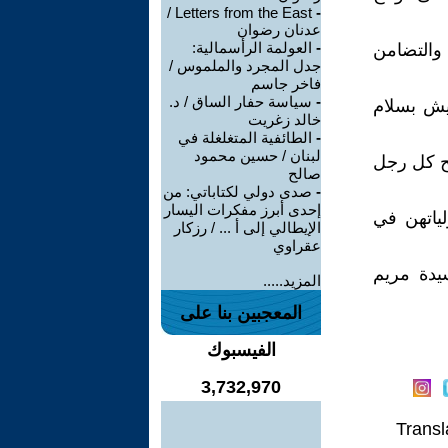
Letters from the East /
-
عدنان رضوان
-
العولمة الرأسمالية:
 والتضامن
جدل المجرد والملموس /
فاخر جاسم
-
سياسة حفار الساق / د.
يش بسلام
خالد زغريت
-
الطائفية المتغلغلة في
لبنان / حسين محمود
بح كل رجل
صالح
-
صدى دولي لكتاباتي: من
إحدى أبرز مفكرات اليسار
ياتهن في
الإيطالي إلى أ ... / رزكار
عقراوي
يدة مريم
المزيد.....
المعجبين بنا على
الفيسبوك
3,732,970
Transl