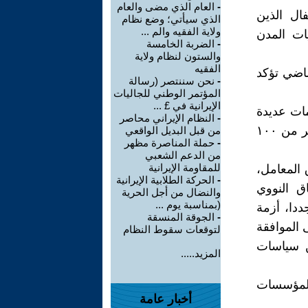
-
العام الذي مضى والعام
ال الذين
الذي سيأتي؛ وضع نظام
ولاية الفقيه والم ...
ات المدن
-
الضربة الخامسة
والستون لنظام ولاية
الفقيه
ماضي تؤكد
-
نحن سننتصر (رسالة
المؤتمر الوطني للجاليات
الإيرانية في £ ...
مات عديدة
-
النظام الإيراني محاصر
وحتى أن وسائل الإعلام الحكومية قد ذكرت أن هذه الأزمات وصلت لأكثر من ١٠٠
من قبل البديل الواقعي
-
حملة المناصرة مظهر
من الدعم الشعبي
للمقاومة الإيرانية
ق المعامل،
-
الحركة الطلابية الإيرانية
اق النووي
والنضال من أجل الحرية
(بمناسبة يوم ...
ددا، أزمة
-
الجوقة المنسقة
رة النظام على الموافقة
لتوقعات سقوط النظام
عن سياسات
المزيد.....
المؤسسات
أخبار عامة