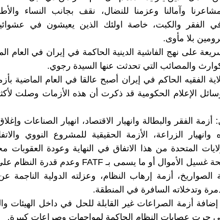
اعرنا وآمالنا وعزمنا للنضال، نقف بجانب النساء والأطف
ي الفقر والكبت، خاصة اولئك الذين يعيشون في عشوائي
ومين بلا مأوى.
يعة على نهج الفاشية الدينية الحاكمة في إيران في العام ال
لكوارث والمصائب التي تحدثت عنها السيدة رجوي.
اية الفقيه الحاكم في إيران أصبح عالقا في العام الماضية بأز
أزمة الفقر والبطالة وانهيار الاقتصاد، انهيار الصناعات وإغلا
ه وانهيار الزراعة، الأزمة الحقيقية للمشروع النووي والاتف
ايات المتحدة من هذا الاتفاق في النهاية وعودة العقوبات مج
لوائح مكافحة غسيل الأموال أو ما يسمى بـ FATF وعدم قد
ة الصواريخ، أزمة إرهاب النظام، وعزلته الدولية الناجمة 
دمرة وتدخلاته السافرة في المنطقة.
ضافة أزمة الصراعات غير القابلة للحل في داخل الهيئات و
تي جرت عصابات النظام الحاكمة لمواجهات وصراعات كبيرة.