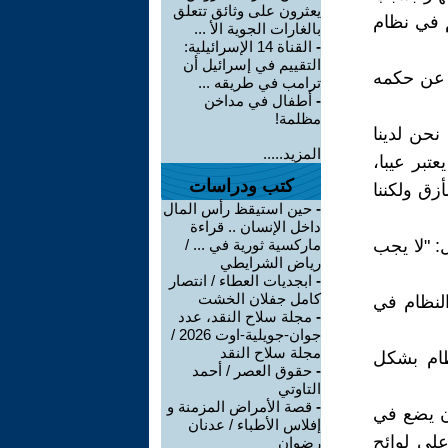
يعثرون على وثائق تتعلق
 المهم في نظام
بالغارات الجوية الأ ...
-
القناة 14 الإسرائيلية:
التقييم في إسرائيل أن
ة عن حكمه
ترامب في طريقه ...
-
أطفال في مداخن
مظلمة!
عا نحن لدينا
المزيد.....
تبر عيبا،
كتب ودراسات
زق ولكننا
-
حين استيقظ رأس المال
داخل الإنسان .. قراءة
 قال: "لا يجب
ماركسية ثورية في ... /
رياض الشرايطي
-
ابجديات العطاء / انتصار
كامل جفلان الخشت
النظام في
-
مجلة سلاح النقد، عدد
جوان-جويلية-اوت 2026 /
مجلة سلاح النقد
ظام بشكل
-
حقوق العصر / أحمد
التاوتي
-
قصة الأمراض المزمنة و
أن يضع في
إفلاس الأطباء / عدنان
على لوائح
رضوان