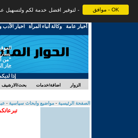
موافق - OK
لتوفير افضل خدمة لكم ولتسهيل عملي
أخبار عامة
-
وكالة أنباء المرأة
-
اخبار الأدب و
الموقع
يسارية
"من أج
حاز ال
إذا لديك
الزوار
اضافة/خدمات
بحث/الارشيف
الصفحة الرئيسية
-
مواضيع وابحاث سياسية
-
عبد
تبرعاتكم