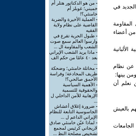
-
من هو الدكتاتور هتلر أم
 الجديد في
خميني؛ غوبلز أم
خامنئي؟!
-
العملية الأخيرة والضربة
المقاومة
القاضية على نظام ولاية
الفقيه
لبانيا بين الآلاف من أعضاء
-
طبول الحرية تقرع في
وارسو! العالم سمع صوت
الشعب والمقاومة ال ...
الألبانية
-
ماذا يريد الشعب الإيراني
بعد ٤٠ عامًا من حكم الف
...
 عن نظام
-
مخاتلة خامنئي؛ وضحكة
ظريف المخادعة؛ وفراسة
ن بينها:
الأحمق صالحي؟!
ن نعلم أن
-
الأهمية السياسية
والحقوقية للتسمية
الإرهابية للأمن الداخلي ل
...
-
ضرورة إغلاق أعشاش
هم بالعيش
الجاسوسية التابعة للنظام
الإيراني الداعم ل ...
-
لماذا عيّن خامنئي صادق
الجامعات
لاريجاني كرئيس لمجمع
تشخيص مصلحة النظ ...