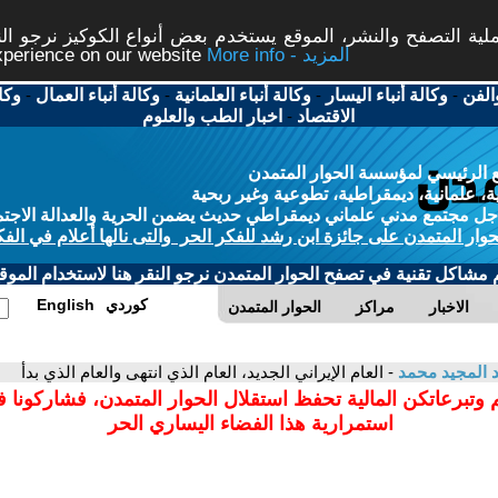
ة التصفح والنشر، الموقع يستخدم بعض أنواع الكوكيز نرجو النق
More info - المزيد
experience on our website
الفن
-
وكالة أنباء اليسار
-
وكالة أنباء العلمانية
-
وكالة أنباء العمال
-
وكا
الاقتصاد
-
اخبار الطب والعلوم
 الرئيسي لمؤسسة الحوار المتمدن
، علمانية، ديمقراطية، تطوعية وغير ربحية
ل مجتمع مدني علماني ديمقراطي حديث يضمن الحرية والعدالة الاجتم
حوار المتمدن على جائزة ابن رشد للفكر الحر والتى نالها أعلام في الفك
م مشاكل تقنية في تصفح الحوار المتمدن نرجو النقر هنا لاستخدام الموقع
كوردي
English
الاخبار
مراكز
الحوار المتمدن
 المجيد محمد
- العام الإيراني الجديد، العام الذي انتهى والعام الذي بدأ
 وتبرعاتكن المالية تحفظ استقلال الحوار المتمدن، فشاركونا 
استمرارية هذا الفضاء اليساري الحر