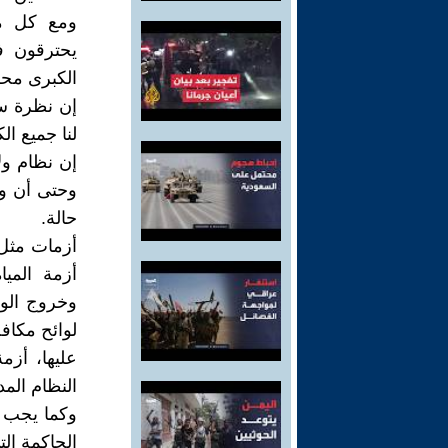
ومع كل مش
يحترقون ف
الكبرى محر
إن نظرة سر
لنا جميع ا
إن نظام ول
حالة.
أزمات مثل: 
أزمة الميا
وخروج الول
عليها، أزم
النظام الم
وكما يجب إ
الحاكمة ال