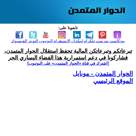
تابعونا على:
بودكاست
بنترست
تيلكرام
لينكدإن
الانستغرام
اليوتيوب
التويتر
الفيسبوك
تبرعاتكم وتبرعاتكن المالية تحفظ استقلال الحوار المتمدن،
فشاركونا في دعم استمرارية هذا الفضاء اليساري الحر
[اشترك في قناة ‫«الحوار المتمدن» على اليوتيوب]
الحوار المتمدن - موبايل
الموقع الرئيسي