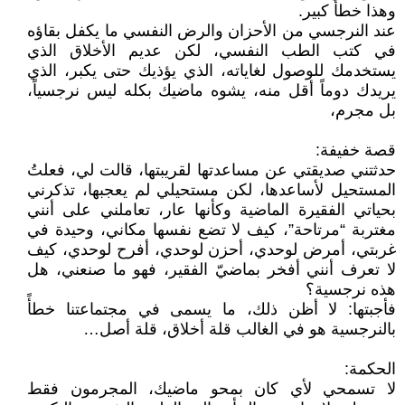
وهذا خطأ كبير.
عند النرجسي من الأحزان والرض النفسي ما يكفل بقاؤه
في كتب الطب النفسي، لكن عديم الأخلاق الذي
يستخدمك للوصول لغاياته، الذي يؤذيك حتى يكبر، الذي
يريدك دوماً أقل منه، يشوه ماضيك بكله ليس نرجسياً،
بل مجرم،
قصة خفيفة:
حدثتني صديقتي عن مساعدتها لقريبتها، قالت لي، فعلتُ
المستحيل لأساعدها، لكن مستحيلي لم يعجبها، تذكرني
بحياتي الفقيرة الماضية وكأنها عار، تعاملني على أنني
مغتربة “مرتاحة”، كيف لا تضع نفسها مكاني، وحيدة في
غربتي، أمرض لوحدي، أحزن لوحدي، أفرح لوحدي، كيف
لا تعرف أنني أفخر بماضيّ الفقير، فهو ما صنعني، هل
هذه نرجسية؟
فأجبتها: لا أظن ذلك، ما يسمى في مجتماعتنا خطأً
بالنرجسية هو في الغالب قلة أخلاق، قلة أصل…
الحكمة:
لا تسمحي لأي كان بمحو ماضيك، المجرمون فقط