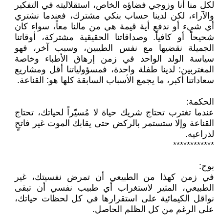
لكل منا أنا وزوجي فضاؤه الخاص، استقلاليته في التفكير
والآراء، لكن لدينا حساب بنكي مشترك، فعندما نشتري
أي شيء أو ندفع أية قيمة هي من مالنا معاً، سواء كان
شحيحاً أو كافياً. وصداقاتنا الحقيقية مشتركة، أوقاتنا
الجميلة نقضيها مع نفس الطيبين، وسبب آخر، فهو
سياسة الولد الواحد في زمن إرهاق الأطباء وخاصة
المغتربين: لدينا طفلة واحدة، فمسؤولياتنا أقل ومشاريع
سعاداتنا أكبر، ما يجمع الأسباب السابقة كلها هو: القناعة.
الحكمة:
عندما تغترب تحتاج شريك حياة لا مُسيّراً لحياتك، تحتاج
القناعة وإلا ستستمر بالركض حتى يقابك الموت غير فاتحٍ
لذراعيه.
************
بوح:
في زمن كهذا من الطبيعي أن تمرض نفسيتك، غير
الطبيعي، المثير لاستغراب أي طبيب نفسي أن تبقى
نواقل الكيمائية على استقرارها في كل لحظات حياتك،
على الرغم من كل الظلم الحاصل.