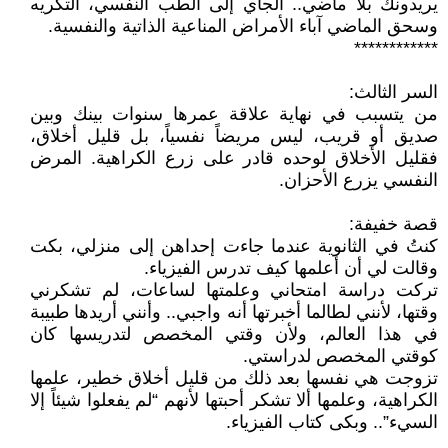
يريدونك بلا ماضي.. الجأي إلى الطب النفسي، التكريه
وسحق الماضي آباء الأمراض المناعية الذاتية والنفسية.
************
السر الثالث:
من يتسبب في نهاية علاقة عمرها سنوات بينك وبين
صديق أو قريب، ليس مريضاً نفسياً، بل قليل أخلاق،
فقليل الأخلاق لوحده قادر على زرع الكراهية. المرض
النفسي يزرع الأحزان.
قصة خفيفة:
كنتُ في الثانوية عندما جاءت إحداهن إلى منزلي، بكت
وقالت لي أن أعلمها كيف تدرس الفيزياء.
تركت دراسة امتحاني وعلمتها لساعات، لم تشكرني
وقتها، لأنني لطالما أخبرتها أنه واجبي.. وأنني أريدها طبيبة
في هذا العالم، ولأن وقتي المخصص لتدريسها كان
كوقتي المخصص لدراستي.
تزوجت هي نفسها بعد ذلك من قليل أخلاق خطير، علمها
الكراهية، وعلمها ألا تشكر أحبتها لأنهم “لم يفعلوا شيئاً إلا
السيء”.. وبكى كتاب الفيزياء.