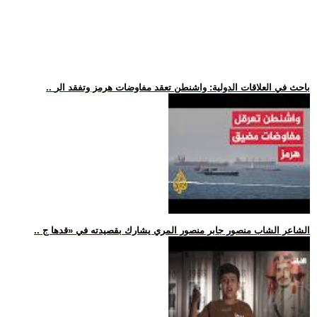
.. باحث في العلاقات الدولية: واشنطن تعقد مفاوضات هرمز وتفقد الر
.. الشاعر الشاب منصور جابر منصور المري يشارك بقصيدته في «قدها ج