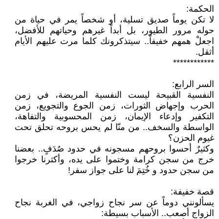
الحكمة:
لا تكن يوماً صديق تسلية، أو شخصاً يمر في حياة من
حوله مرور الطيور، بل أبداً غيرهم وحياتهم للأفضل،
اجعلْ همهم خفيفاً.. سيتذكرونك كلما مرت عليهم الأيام
أثقل.
************
السر الرابع:
النفسية القبيحة ليست النفسية المريضة، في زمن
الحرب وإجهاض الثورات، زمن الجوع والتجويع، زمن
التكفير وإدعاء الإيمان، زمن المحسوبية والتفاهة،
الواسطة والسخف.. من منّا لم يحس بروحه تحلق تحت
غيوم الحزن؟
وكثيرٌ أحسوا بروحهم مسجونه في حدود صُدَفٍ.. بعضنا
خرج من سجن كرامة وختموا على يده، وأكثرنا خرجوا
من سجن حدود و خُتِمَ لنا على جواز سفر!
قصة خفيفة:
يسألونني دوماً عن سر نجاح زواجي، في الغربة نجاح
الزواج أصعب.. الأسباب بسيطة: