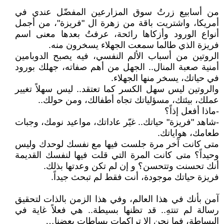
من أسابيع زرتُ سوق المزارعين المفضّل عندي في
أمريكا، واشتريت باقة من زهرة ال "فريزة"، من أجمل
أنواع الورود وأزكاها رائحة، عرفتُ بعدها معنى اسم
فريزة الذي طالما سمعت الجهلاء يسخرون منه.
الروتين من أسباب الألم النفسي، فيه يصبح الدوبامين
أمنية صعبة المنال.. الجهل من أهم صفاته، جهلك بورود
في حياتك، يسخر منها الجهلاء.
والروتين ليس سهل الكسر كما تعتقد.. ليس سهلاً تغيير
عملك، بيئتك، مسؤلياتك تجاه أطفالك، ومن حولك..
-ماذا أفعل إذاً؟
-شاهد "فريزة" حياتك.. غيّر عاداتك، مواعيد نومك، وجبات
طعامك، هواياتك.
متى كانت آخر مرة جلست فيها مع نفسك لوحدك وليس
وحيداً؟ متى كانت المرة التي قلت فيها لنفسك القديمة
أنك تحسنت وتتحسن؟ و إن لم تكن وعدتها بذلك.
فريزة حياتك موجودة، أنت فقط لم تبحث جيداً.
آمن بأنك في هذا العالم، وفي هذا الزمن بالذات لتحقيق
رسالة لم تنتهِ.. قد تظنها بسيطة.. هي فعلاً غاية في
البساطة، فما نحن إلا تراكمات بساطات بعضنا…