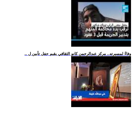
.. وفاءً لمسيرته.. مركز عبدالرحمن كانو الثقافي يقيم حفل تأبين ل