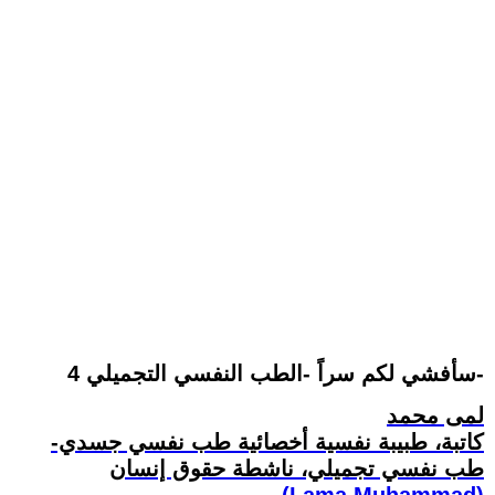
سأفشي لكم سراً -الطب النفسي التجميلي 4-
لمى محمد
كاتبة، طبيبة نفسية أخصائية طب نفسي جسدي-
طب نفسي تجميلي، ناشطة حقوق إنسان
(Lama Muhammad)