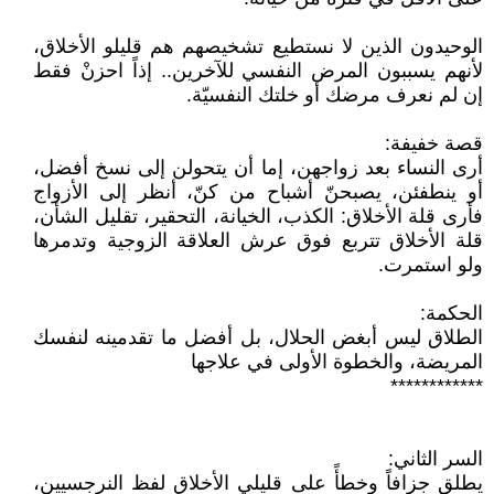
الوحيدون الذين لا نستطيع تشخيصهم هم قليلو الأخلاق،
لأنهم يسببون المرض النفسي للآخرين.. إذاً احزنْ فقط
إن لم نعرف مرضك أو خلتك النفسيّة.
قصة خفيفة:
أرى النساء بعد زواجهن، إما أن يتحولن إلى نسخ أفضل،
أو ينطفئن، يصبحنّ أشباح من كنّ، أنظر إلى الأزواج
فأرى قلة الأخلاق: الكذب، الخيانة، التحقير، تقليل الشأن،
قلة الأخلاق تتربع فوق عرش العلاقة الزوجية وتدمرها
ولو استمرت.
الحكمة:
الطلاق ليس أبغض الحلال، بل أفضل ما تقدمينه لنفسك
المريضة، والخطوة الأولى في علاجها
************
السر الثاني:
يطلق جزافاً وخطأً على قليلي الأخلاق لفظ النرجسيين،