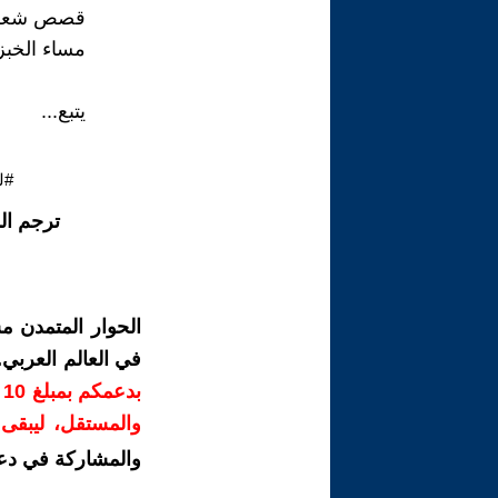
قصص شعراء
مساء الخبز 
يتبع...
#ل
ترجم ال
الحوار المتمدن م
في العالم العربي
ب
والمستقل، ليبقى ص
والمشاركة في دع