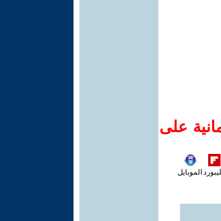
انية على
يبورد
الموبايل