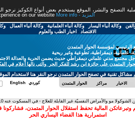
ة التصفح والنشر، الموقع يستخدم بعض أنواع الكوكيز نرجو النق
More info - المزيد
experience on our website
الفن
-
وكالة أنباء اليسار
-
وكالة أنباء العلمانية
-
وكالة أنباء العمال
-
وكا
الاقتصاد
-
اخبار الطب والعلوم
 الرئيسي لمؤسسة الحوار المتمدن
، علمانية، ديمقراطية، تطوعية وغير ربحية
ل مجتمع مدني علماني ديمقراطي حديث يضمن الحرية والعدالة الاجتم
حوار المتمدن على جائزة ابن رشد للفكر الحر والتى نالها أعلام في الفك
م مشاكل تقنية في تصفح الحوار المتمدن نرجو النقر هنا لاستخدام الموقع
كوردي
English
الاخبار
مراكز
الحوار المتمدن
ن الشوكولا مو والأمراض النفسيّة غير القابلة للعلاج - في المسكوت عنه 10-
 وتبرعاتكن المالية تحفظ استقلال الحوار المتمدن، فشاركونا 
استمرارية هذا الفضاء اليساري الحر