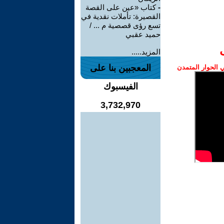
-
كتاب «عين على القصة
القصيرة: تأملات نقدية في
تسع رؤى قصصية م ... /
حميد عقبي
المزيد.....
المعجبين بنا على
الحوار المتمدن
الفيسبوك
3,732,970