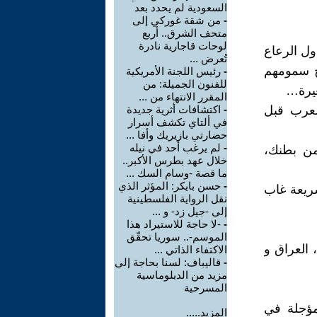
السعودية لم يحدد بعد
-
من شقة غوركي إلى
متحف الشرق.. أربع
لوحات قاجارية نادرة
ول الرعاع
تُعرض ...
بخ سمومهم
-
رئيس اللجنة الأمريكية
للفنون الجميلة: من
غيرة…
المقرر الانتهاء من ...
العرب قبل
-
اكتشافات أثرية جديدة
في ألتاي تكشف أسرار
حضارتي بازيريك وأفا ...
-
لم يرغب أحد في نيله
من بطنك،
خلال عهد بطرس الأكبر..
ما قصة -وسام السك ...
-
حسن بايكر: المؤثر الذي
شريعة غاب
نقل الرواية الفلسطينية
إلى -جيل زد- و ...
-
-لا حاجة للاستيراد هذا
الموسم-.. سوريا تحقّق
 العراق و
الاكتفاء الذاتي ...
-
قاليباف: لسنا بحاجة إلى
مزيد من الدبلوماسية
المسرحية
مؤجلة في
المزيد.....