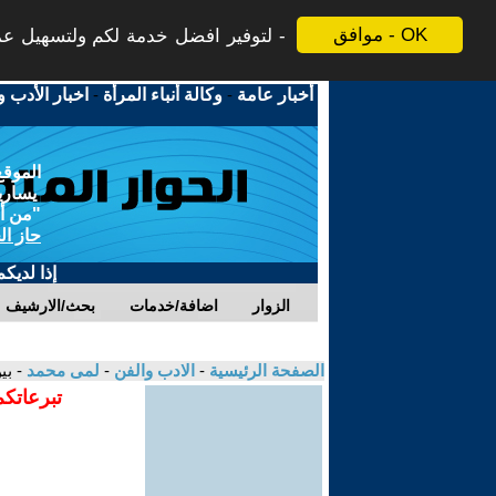
موافق - OK
لتوفير افضل خدمة لكم ولتسهيل عملي
أخبار عامة
-
وكالة أنباء المرأة
-
اخبار الأدب و
الموقع
يسارية
"من أج
حاز ال
إذا لديك
الزوار
اضافة/خدمات
بحث/الارشيف
الصفحة الرئيسية
-
الادب والفن
-
لمى محمد
- بي
تبرعاتكم