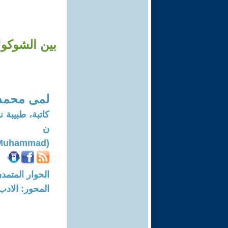
بين الشوكول
لمى محمد
كاتبة، طبيب
ن
(Lama Muhammad)
الحوار المتمدن-العدد: 7646 - 23
المحور: الادب