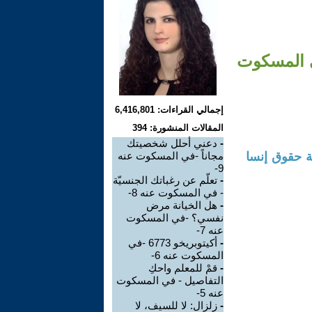
في المسكوت
إجمالي القراءات: 6,416,801
المقالات المنشورة: 394
-
دعني أحلل شخصيتك
 حقوق إنسا
مجاناً -في المسكوت عنه
9-
-
تعلّم عن رغباتك الجنسيّة
- في المسكوت عنه 8-
-
هل الخيانة مرض
نفسي؟ -في المسكوت
عنه 7-
-
أكيتوبريخو 6773 -في
المسكوت عنه 6-
-
قمْ للمعلم واحكِ
التفاصيل - في المسكوت
عنه 5-
-
زلزال: لا للسيف، لا