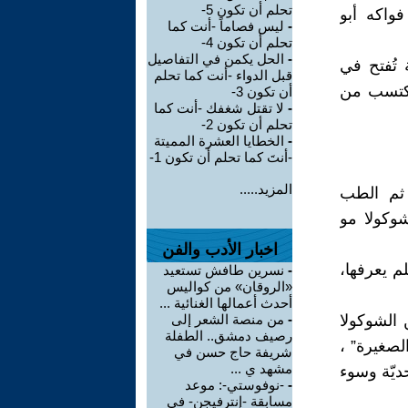
تحلم أن تكون 5-
واكه أبو
-
ليس فصاماً -أنت كما
تحلم أن تكون 4-
-
الحل يكمن في التفاصيل
تُفتح في
قبل الدواء -أنت كما تحلم
مكتسب من
أن تكون 3-
-
لا تقتل شغفك -أنت كما
تحلم أن تكون 2-
-
الخطايا العشرة المميتة
-أنتَ كما تحلم أن تكون 1-
المزيد.....
 ثم الطب
شوكولا مو
اخبار الأدب والفن
م يعرفها،
-
نسرين طافش تستعيد
«الروقان» من كواليس
أحدث أعمالها الغنائية ...
الشوكولا
-
من منصة الشعر إلى
رصيف دمشق.. الطفلة
صغيرة” ،
شريفة حاج حسن في
مشهد ي ...
يّة وسوء
-
-نوفوستي-: موعد
مسابقة -إنترفيجن- في