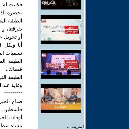
فكتبت له:
-حضرة الذكا
الطبقة الم
تفرقتنا، و
أو تحويل ح
أنا وبكل ف
تسميات الط
الطبقة ال
فقفاك..
الطبقة الت
وغاية عند ا
*********
صباح الخير 
فلسطين...
أوقات الخير
مساء عطر 
المزيد.....