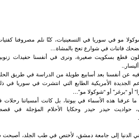
ولا مو في سوريا في التسعينيات، كنّا نلم مصروفنا كفتيا
نضحك فاتنات في شوارع تعج بالمشاة…
ختلون قطع بسكويت صغيرة، ونرى في أنفسنا حفيدات زنوبيا
أليسار..
فيه عن أنفسنا بعد أسابيع طويلة من الدراسة في طريق الح
م الجديدة الأمريكية الطابع التي انتشرت في سوريا في ذل
” أو “برغر” أو “شوكولا مو”…
ما عرفنا هذه الأسماء في بيوتنا، بل كانت أمسياتنا رحلات 
ي، حواديت حيدر حيدر وحكايا الأحلام المؤجلة في ق
تني الدنيا إلى جامعة دمشق، لأختص في طب الجلد، أصبحت ش