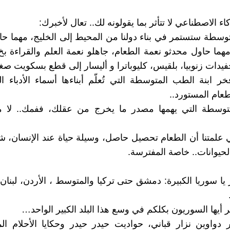
ء الاصطناعي لا تتأثر بما يقولونه لك.. تعال لأخبرك:
توسطة ستستمر في بناء دولنا من المحيط إلى الخليج، مهما حا
 مهما حاول محدثو نعمة الطعام، جاهلو نعمة العلم والقراءة 
فيدات زنوبيا، بلقيس، كليوباترا و أليسار إلى قطع بسكويت ص
خر ابنة الطب المتوسطة التي تُعلّم أبناءها أسماء الأدباء 
عام المستورد..
متوسطة التي يهمها مصدر ما يخرج من عقلك، ففمك.. لا 
ي علمتنا أن الطعام تحصيل حاصل، وسيلة حياة عند الإنسان، 
لحيوانات.. خاصة المفترسة.
يا سوريا الكبيرة: دمشق حتى تركيا والمتوسط ، الأردن، لبنان،
 أيها السوريون بكلكم في وسع هذا البلد الكبير الواحد…
دواوين نزار قباني، حواديت حيدر حيدر وحكايا الأحلام ال