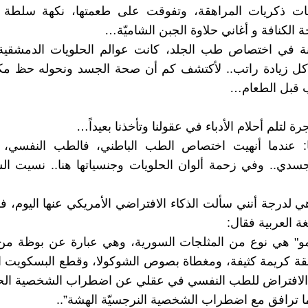
 ذكريات المراهقة، وتفوقت على طعمتها، نكهة سلطة ف
 الكنافة و أغاني حلاوة الجبن الشاميّة…
 في اختصاص طب الجلد، كانت عوالم الحلويات الدمشقية 
ل زيادة راتب.. لأكتشف كم أن صحة الجسد ونحوله حظ 
ب قبل الطعام…
ة لتلم أحلام الأدباء في عقولنا وتأخذنا بعيداً…
: عندما أنهيت اختصاص الطب الباطني، فالطب النفسي،
سدي.. وفي زحمة ألوان الحلويات وجنسياتها هنا.. نسيت ال
 لدرجة أنني سألت الذكاء الافتراضي الأمريكي عنها اليوم، فل
غة العربية فقال:
مو" هي نوع من المثلجات السورية، وهي عبارة عن بوظة من 
ة كريمة كثيفة، ومغطاة بصوص الشوكولا، وقطع البسكويت ال
الافتراض للطب النفسي في عقلي عن اضطراب الشخصية الحد
ا ما ترافق مع اضطراب الشخصية النرجسيّة الهشة”..