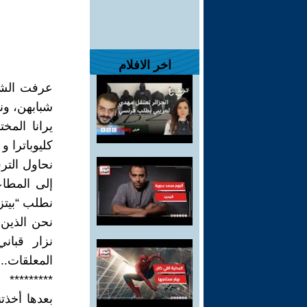
اخر الافلام
عرفت الشوك
شبابهن، و
يرانا الم
كليوباترا و 
نحاول التر
إلى المطاع
نطلب “بيتزا
نحن الذين 
نزار قبان
المعلقات...
*********
بعدها أخذ