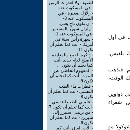
للضيف ولا لغدرات الزمن
- في المسكوت عنه ...
-
زلازل صغيرة - في
المسكوت عنه 3-
-
أن تكون ناجٍ يعني..
-
زلزال سوريا المستمر
-في المسكوت عنه 1-
ت في أول
-
سهرة رأس سنة في
أمريكا - أنت كما تحلم أن
تكون 11-
، بلقيس،
-
ذاكرة القمع والمعايدة
الأصلح لعام جديد -أنت
كما تحلم أن تكون ...
لم، فنذهب
-
المفهوم الخاطئ عن
الموت -أنت كما تحلم أن
ك الوقت،
تكون 9-
-
قطرات ماء الطب
النفسي -أنت كما تحلم أن
في دواوين
تكون 8-
صص شعراء
-
علمني الطب النفسي
-أنت كما تحلم أن تكون 7-
-
من بريتني سبيرز إلى
شيرين -أنت كما تحلم أن
تكون 6-
وكولا مو
-
الأب العاق -أنت كما