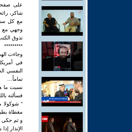
على صفحات
شاكر، رائحة
مع كل سنة
وجهي مع ك
تذوق الكت
*********
وجاءت الهجر
في أمريكا
النفسي الج
تماماً…
نسيت ما هي
فسألته بالل
“ شوكولا 
مغطاة بطبق
و ثم حكى 
الإنذار إذ