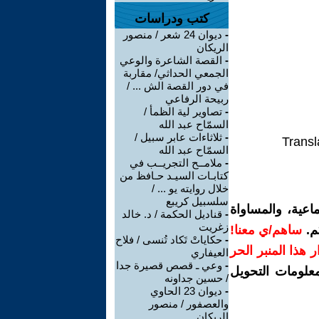
كتب ودراسات
-
ديوان 24 شعر / منصور
الريكان
-
القصة الشاعرة والوعي
الجمعي الحداثي/ مقاربة
في دور القصة الش ... /
ربيحة الرفاعي
-
تصاوير لية الظمأ /
السمّاح عبد الله
-
ثلاثاءات عابر سبيل /
Transl
السمّاح عبد الله
-
ملامــح التجريــب في
كتابـات السيـد حـافظ من
خلال روايته يو ... /
سلسبيل كريبع
اعية، والمساواة
-
قناديل الحكمة / د. خالد
زغريت
م.
ساهم/ي معنا!
-
حكاياتْ تَكاد تُنسى / فلاح
رار هذا المنبر الحر
العيفاري
-
وعي ـ قصص قصيرة جدا
معلومات التحويل
/ حسين جداونه
-
ديوان 23 الحاوي
والعصفور / منصور
الريكان