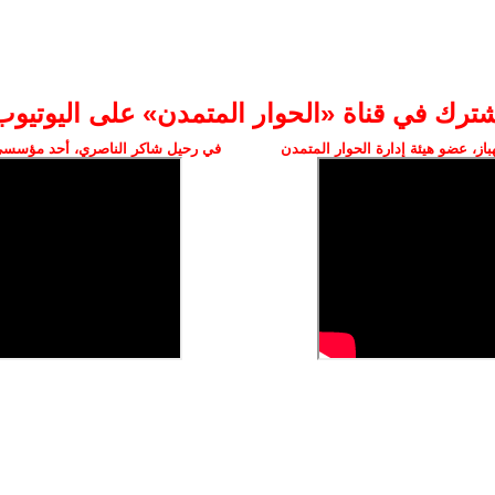
شترك في قناة «الحوار المتمدن» على اليوتيوب
ز، عضو هيئة إدارة الحوار المتمدن
في رحيل شاكر الناصري، أحد مؤسسي 