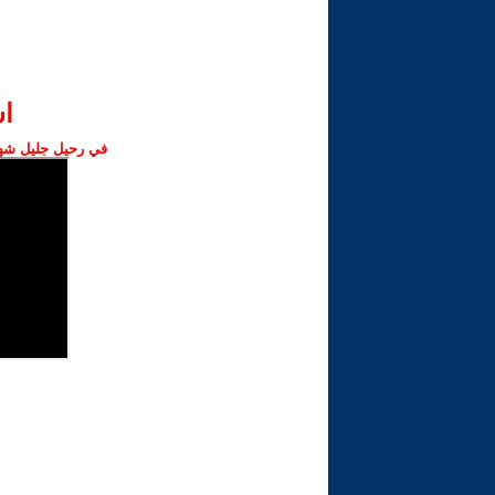
ا‫
في رحيل جليل شهبا