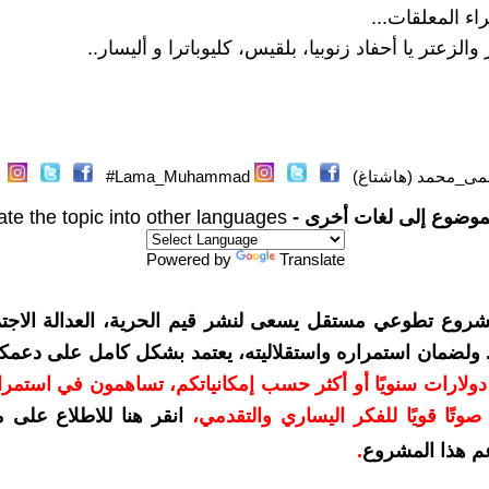
 المعلقات...
والزعتر يا أحفاد زنوبيا، بلقيس، كليوباترا و أليسار..
مى_محمد (هاشتاغ)
Lama_Muhammad#
موضوع إلى لغات أخرى -
ate the topic into other languages
Powered by
Translate
شروع تطوعي مستقل يسعى لنشر قيم الحرية، العدالة الاجتم
. ولضمان استمراره واستقلاليته، يعتمد بشكل كامل على دعمك
دعمكم بمبلغ 10 دولارات سنويًا أو أكثر حسب إمكانياتكم، تساهمون في استم
وتًا قويًا للفكر اليساري والتقدمي
،
انقر هنا للاطلاع على 
م هذا المشروع
.