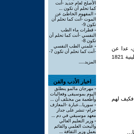
الأصلح لعام جديد -أنت
كما تحلم أن تكون ...
-
المفهوم الخاطئ عن
الموت -أنت كما تحلم أن
تكون 9-
-
قطرات ماء الطب
النفسي -أنت كما تحلم أن
تكون 8-
-
علمني الطب النفسي
ن، عدا عن
-أنت كما تحلم أن تكون 7-
الوضع الاقتصادي السيء نحن درسنا في المدارس عن مجزرة القسطنطينية 1821
المزيد.....
اخبار الأدب والفن
-
مهرجان مالمو ينطلق
اليوم بموسيقى وفعاليات
 فكيف لهم
وأطعمة من مختلف أن ...
-
سوريا...عبارة -المعازف
حرام- تنشر على جدار
معهد موسيقي في دم ...
-
وزير التعليم العالي
والبحث العلمي والقائم
بعمل وزير الثقافة ...
ها…