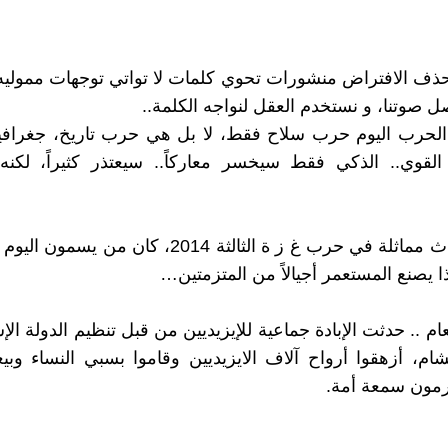
ذف الافتراض منشورات تحوي كلمات لا تواتي توجهات مموليه
صل صوتنا، و نستخدم العقل لنواجه الكلمة..
الحرب اليوم حرب سلاح فقط، لا بل هي حرب تاريخ، جغرافية
 القوي.. الذكي فقط سيخسر معاركاً.. سيعتذر كثيراً، لك
حدثت أحداث مماثلة في حرب غ ز ة الثالثة 2014، كان من ي
ذا يصنع المستعمر أجيالاً من المتزمتين…
م .. حدثت الإبادة جماعية للإيزيديين من قبل تنظيم الدولة الإ
شام، أزهقوا أرواح آلاف الايزيديين وقاموا بسبي النساء وبي
رمون سمعة أمة.