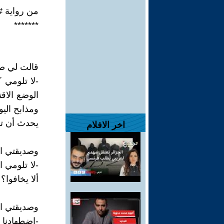
من رواية 
*******
قالت لي صدي
-لا تلومي 
ومذابح اليون
يحدث أن تط
اخر الافلام
وصديقتي ال
-لا تلومي 
ألا يخافوا؟
وصديقتي ال
-اضطهادنا 