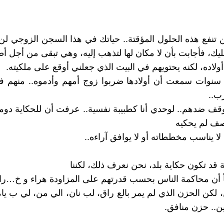
لن تنفع هذه الحلول المؤقتة.. حياتك في هذا السجن الزوجي ل
عليك، فأجابت بأن لا مكان لها لتذهب إليه، وهي تبقى من أجل أطف
ولاده، لكنه يحتويهم في البيت الذي جعلني أوقع على ملكيته.
سنوات سمعت أن أولادها ضربوا زوج أمهم وأدموه.. منهم 
رب..
وقف ضدهم.. لوحدي أنا كطبيبة نفسية.. عرفت أن للحكاية دوم
صف لم يحكيه
 لا يناسب مخططاته أو لا يوافق آراءه..
ة قد تكون حكاية بلد، نحن نعرف ذلك، لكننا
 أن محاكمة الناس بحسب قدرتهم على المزاودة هراء و خ…ر
 لكن الحزن الذي لم يمر بالع راق، لب نان، الي من، لي ب يا،
.. حزن منافق.