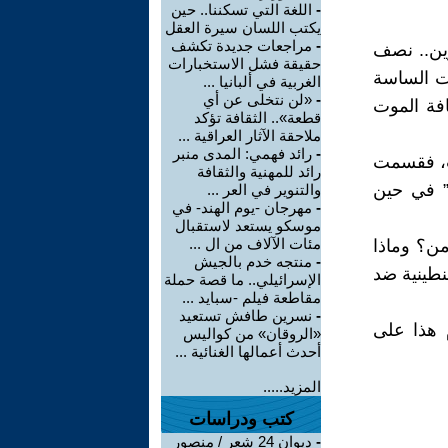
-
اللغة التي تسكننا.. حين
يكتب اللسان سيرة العقل
-
مراجعات جديدة تكشف
ين.. نصف
حقيقة فشل الاستخبارات
ات الساسة
الغربية في ألبانيا ...
-
«لن نتخلى عن أي
افة الموت
قطعة».. الثقافة تؤكد
ملاحقة الآثار العراقية ...
-
رائد فهمي: المدى منبر
ات، فقسمت
رائد للمهنية والثقافة
” في حين
والتنوير في العر ...
-
مهرجان -يوم الهند- في
موسكو يستعد لاستقبال
مئات الآلاف من ال ...
من؟ وماذا
-
منتجه خدم بالجيش
نطينية ضد
الإسرائيلي.. ما قصة حملة
مقاطعة فيلم -سبايد ...
-
نسرين طافش تستعيد
 هذا على
«الروقان» من كواليس
أحدث أعمالها الغنائية ...
المزيد.....
كتب ودراسات
-
ديوان 24 شعر / منصور