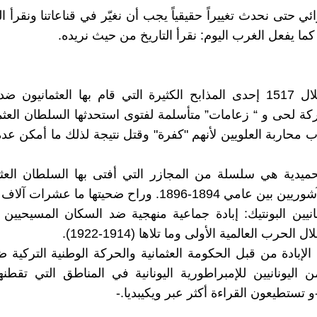
ئي حتى نحدث تغييراً حقيقياً يجب أن نغيّر في قناعاتنا ونقرأ ال
كما يفعل الغرب اليوم: نقرأ التاريخ من حيث نريده.
“مذبحة التلال 1517 إحدى المذابح الكثيرة التي قام بها العثمانيون 
كة لحى و “ زعامات” متأسلمة لفتوى استحدثها السلطان العث
حميدية هي سلسلة من المجازر التي أفتى بها السلطان العث
1894-1896. وراح ضحيتها ما عشرات آلاف الأبرياء…
نانيين البونتيك: إبادة جماعية منهجية ضد السكان المسيحيي
الحرب العالمية الأولى وما تلاها (1914-1922).
لإبادة من قبل الحكومة العثمانية والحركة الوطنية التركية 
ن اليونانيين للإمبراطورية اليونانية في المناطق التي تقطنها
-و تستطيعون القراءة أكثر عبر ويكيبديا.-