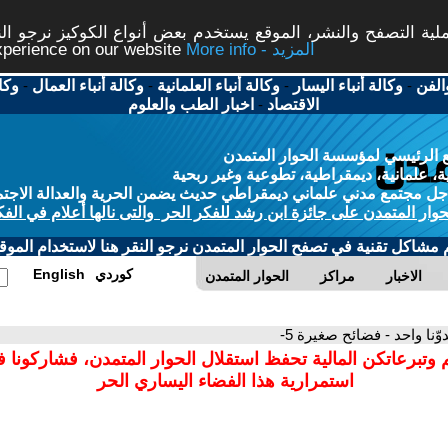
ة التصفح والنشر، الموقع يستخدم بعض أنواع الكوكيز نرجو النق
More info - المزيد
experience on our website
الفن
-
وكالة أنباء اليسار
-
وكالة أنباء العلمانية
-
وكالة أنباء العمال
-
وكا
الاقتصاد
-
اخبار الطب والعلوم
 الرئيسي لمؤسسة الحوار المتمدن
، علمانية، ديمقراطية، تطوعية وغير ربحية
ل مجتمع مدني علماني ديمقراطي حديث يضمن الحرية والعدالة الاجتم
حوار المتمدن على جائزة ابن رشد للفكر الحر والتى نالها أعلام في الفك
م مشاكل تقنية في تصفح الحوار المتمدن نرجو النقر هنا لاستخدام الموقع
كوردي
English
الاخبار
مراكز
الحوار المتمدن
وّنا واحد - فضائح صغيرة 5-
 وتبرعاتكن المالية تحفظ استقلال الحوار المتمدن، فشاركونا 
استمرارية هذا الفضاء اليساري الحر