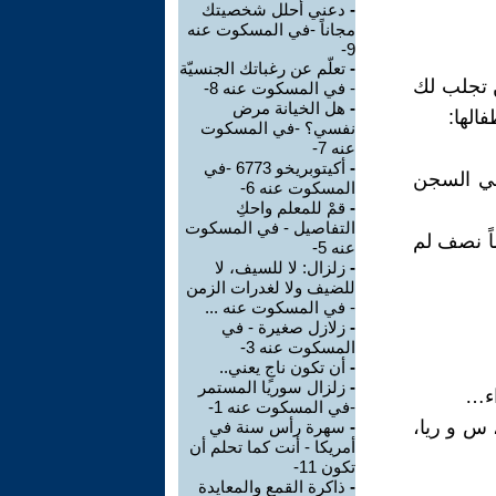
-
دعني أحلل شخصيتك
مجاناً -في المسكوت عنه
9-
-
تعلّم عن رغباتك الجنسيّة
ن تجلب لك
- في المسكوت عنه 8-
-
هل الخيانة مرض
الها:
نفسي؟ -في المسكوت
عنه 7-
-
أكيتوبريخو 6773 -في
في السجن
المسكوت عنه 6-
-
قمْ للمعلم واحكِ
التفاصيل - في المسكوت
اً نصف لم
عنه 5-
-
زلزال: لا للسيف، لا
للضيف ولا لغدرات الزمن
- في المسكوت عنه ...
-
زلازل صغيرة - في
المسكوت عنه 3-
-
أن تكون ناجٍ يعني..
-
زلزال سوريا المستمر
اء…
-في المسكوت عنه 1-
 س و ريا،
-
سهرة رأس سنة في
أمريكا - أنت كما تحلم أن
تكون 11-
-
ذاكرة القمع والمعايدة