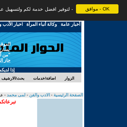
موافق - OK
لتوفير افضل خدمة لكم ولتسهيل عملي
أخبار عامة
-
وكالة أنباء المرأة
-
اخبار الأدب و
الموقع
يسارية
"من أج
حاز ال
إذا لديك
الزوار
اضافة/خدمات
بحث/الارشيف
الصفحة الرئيسية
-
الادب والفن
-
لمى محمد
- عد
تبرعاتكم