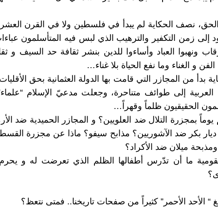
لحق، نصف الحكاية لم يبدأ في فلسطين ولا في القرن العشر
ود إلى زمن التكفير والترهيب الذي لبس فيه المتأسلمون عباء
قاب ونهبوا العباد وأساءوا للدين بنشر ثقافة حد السيف و ثق
الفن و الغناء وما نفع الحياة بلا غناء…
ة بدأ من المجازر التي قامت بها الدولة العثمانية بحق الأقلي
العربية إلى طوائف متناحرة، وجعلت مدعيّ الإسلام “علماء
ون الحقيقيون ظلماً وقهراً…
وماً بمجزرة التلال ضد العلويين؟ و المجازر الحميدية ضد الأر
يار بكر ضد الآشوريين؟ مذابح سيفو؟ ماذا عن مجزرة القسط
 ومذبحة ميلان ضد الأكراد؟
ومية ما أن تدّرس أطفالها الظلم الذي تعرضت له و يحرم
ى؟
 “ الأحد الأحمر” كثيراً من صفحات تاريخنا.. فمتى نتعظ؟