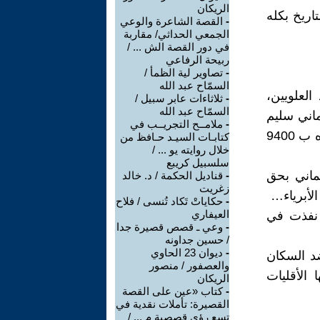
الريكان
تاريخ بكله
-
القصة الشاعرة والوعي
الجمعي الحداثي/ مقاربة
في دور القصة الش ... /
ربيحة الرفاعي
-
تصاوير لية الظمأ /
السمّاح عبد الله
ضد العلويين،
-
ثلاثاءات عابر سبيل /
السمّاح عبد الله
ماني سليم
-
ملامــح التجريــب في
الأول بوجوب محاربة العلويين لأنهم "كفرة" وقتل نتيجة لذلك ما أمكن عده ب 9400
كتابـات السيـد حـافظ من
خلال روايته يو ... /
سلسبيل كريبع
ماني بحق
-
قناديل الحكمة / د. خالد
زغريت
-
حكاياتْ تَكاد تُنسى / فلاح
العيفاري
ن نفذت في
-
وعي ـ قصص قصيرة جدا
/ حسين جداونه
-
ديوان 23 الحاوي
ضد السكان
والعصفور / منصور
 الأقليات
الريكان
-
كتاب «عين على القصة
القصيرة: تأملات نقدية في
تسع رؤى قصصية م ... /