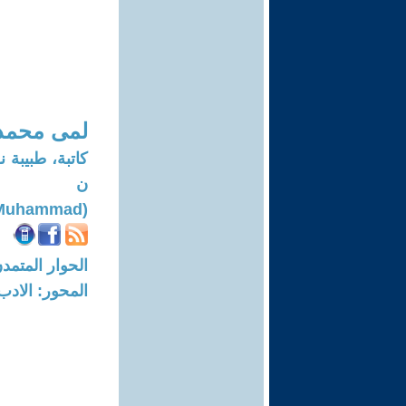
لمى محمد
كاتبة، طبيب
ن
(Lama Muhammad)
الحوار المتمدن-العدد: 7776 - 23
المحور: الادب