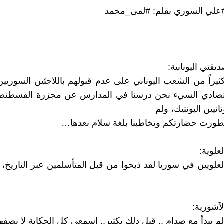
#علي السوري بقلم: #لمى_محمد
قتي اليونانية:
كثيراً من الشعب اليوناني على عدم قبولهم باللاجئين السوريي
انيين البونتيك، ولم
ورت حضارتكم وتخاطبنا بلغة سلام بعدها…
علوية:
العلويين في سوريا لقد ذبحوا من قبل المتأسلمين عبر التاريخ،
آشورية:
لم يبدأ مع صدام .. قبل ذلك بكثير.. اسمعي كل الحكاية لا نصف