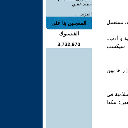
حميد عقبي
المزيد.....
، نستعمل
المعجبين بنا على
الفيسبوك
 و أدب..
3,732,970
نه سيكسب
سمون اليوم إ ر ها بيين
سلامية في
عهن: هكذا