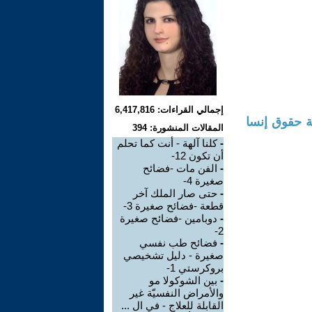
إجمالي القراءات: 6,417,816
 حقوق إنسا
المقالات المنشورة: 394
-
كلنا آلهة - أنت كما تحلم
أن تكون 12-
-
الفن مات -فضائح
صغيرة 4-
-
حتى صار الملك آخر
قطعة -فضائح صغيرة 3-
-
دوبامين -فضائح صغيرة
2-
-
فضائح طب نفسي
صغيرة - دليل تشخيصي
بروكرستي 1-
-
بين الشوكولا مو
والأمراض النفسيّة غير
القابلة للعلاج - في ال ...