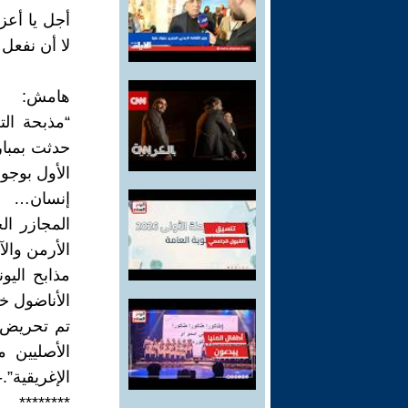
أجل يا أعزا
لا أن نفعل 
هامش:
حدثت بمبار
إنسان…
المجازر ال
الأرمن والآشوريين بين عامي 
مذابح اليو
الأناضول خلال 
تم تحريض ا
الأصليين م
الإغريقية”.
********