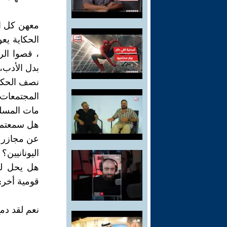
معهن كل ا
الحكاية يع
، قصوا الر
بدل الأدب، 
نصف الحكاي
المجتمعات 
مات المسلم
هل سمعتم ي
عن مجازر د
اليونانيين؟
هل يحل لق
قومية أخر
نعم لقد دمغ