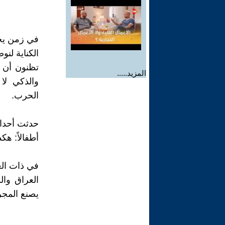
في زمن يح
الكناية لنو
تظنون أن 
المزيد.....
والذكي لا
الحرب.
أطفالاً: هك
في ذات العا
العراق وال
يصنع المج