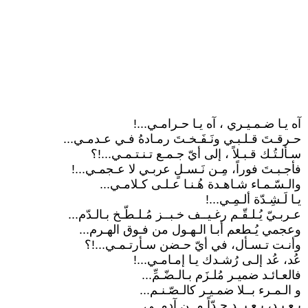
آه يـا ضـمـيـري ، آه يـا حـرامـي...!
حـرقـتَ قـلـبـي ونَـفَـخـتَ رمـادهُ فـي عـدمـي...
سـألـتُـك قـبـلاً ، إلى أيّ جـمـع تـنـتـمـي...!؟
فأجـبـتَ فوراً، مِـن نَـسـلٍ عربـي لا عـجمـي...!
والـسّـمـاء شـاهـدة هُـنـا عـلـى كـلامـي...
يـا لَـشِـدّة ألـمِـي...!
عـربـيّ يُـلـقّـم رغـيــف خـبــز مُـلـطّـخ بـالـدّم...
وعجمي يُـطعم أبـا الـهـول من فـوق الهـرم...
وأنـت تـسـأل، في أيّ حـضن سـأرتـمـي...!؟
عُد، عُد إلـى رُشـدك يـا إمـامـي...!
فالعـائـد ضميـر مُلـزَم بـالـضّـمِّ...
و الـمـرء بــلا ضمـيـر كالـصّـنـم...
بـعـيـد، بـعـيــد جـدّاً مِــن آدمــي.