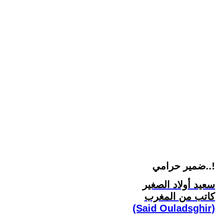
ضمير حرامي..!
سعيد أولاد الصغير
كاتب من المغرب
(Said Ouladsghir)