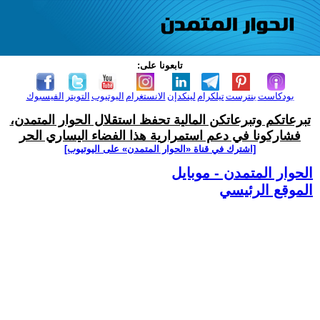
تابعونا على:
بودكاست
بنترست
تيلكرام
لينكدإن
الانستغرام
اليوتيوب
التويتر
الفيسبوك
تبرعاتكم وتبرعاتكن المالية تحفظ استقلال الحوار المتمدن،
فشاركونا في دعم استمرارية هذا الفضاء اليساري الحر
[اشترك في قناة ‫«الحوار المتمدن» على اليوتيوب]
الحوار المتمدن - موبايل
الموقع الرئيسي