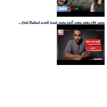
.. محمد علام وهيثم سعيد: ألبوم محمد عدوية الجديد استكمالا لنجاح