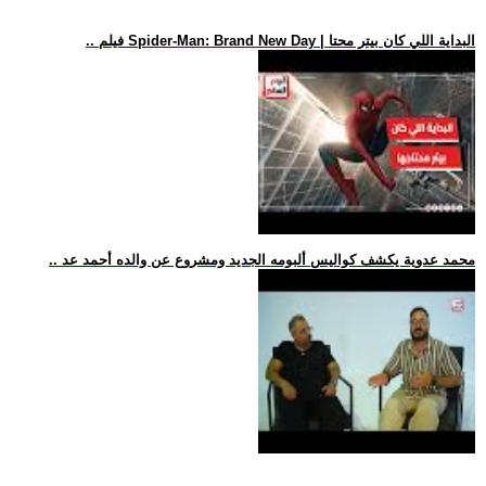
.. فيلم Spider-Man: Brand New Day | البداية اللي كان بيتر محتا
.. محمد عدوية يكشف كواليس ألبومه الجديد ومشروع عن والده أحمد عد